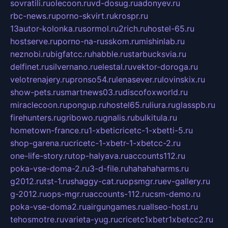
sovratili.ru
olecoon.ru
vd-dosug.ru
adonyev.ru
rbc-news.ru
porno-skvirt.ru
krospr.ru
13autor-kolonka.ru
sormol.ru
2rich.ru
hostel-65.ru
hostserve.ru
porno-na-russkom.ru
mishinlab.ru
neznobi.ru
bigfatcc.ru
habble.ru
starbucksvia.ru
delfinet.ru
silvernano.ru
elestal.ru
vektor-doroga.ru
velotrenajery.ru
pronso54.ru
lenasever.ru
lovinskix.ru
show-pets.ru
smartnews03.ru
discofoxworld.ru
miraclecoon.ru
pongup.ru
hostel65.ru
liura.ru
glasspb.ru
firehunters.ru
gribowo.ru
gnalis.ru
bulkitula.ru
hometown-france.ru
1-xbeticricetc-1-xbetti-5.ru
shop-garena.ru
cricetc-1-xbetr-1-xbetcc-2.ru
one-life-story.ru
top-halyava.ru
accounts112.ru
poka-vse-doma-2.ru
3-d-file.ru
hahahaharms.ru
g2012.ru
tst-1.ru
shaggy-cat.ru
opsmgr.ru
ev-gallery.ru
g-2012.ru
ops-mgr.ru
accounts-112.ru
csm-demo.ru
poka-vse-doma2.ru
airgungames.ru
allseo-host.ru
tehosmotre.ru
varieta-yug.ru
cricetc1xbetr1xbetcc2.ru