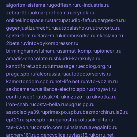
algoritm-sistema.ru
godflesh.ru
ru-industria.ru
zebra-tlt.ru
okna-proficom.ru
erynok.ru
onlinekinospace.ru
startupstudio-fefu.ru
zarges-ru.ru
gegenjustizunrecht.ru
autobalashov.ru
utrovortu.ru
spiski-firm.ru
elara-m.ru
kinomusorka.ru
mkcslava.ru
2bets.ru
vintovoykompressor.ru
birminghamvsfulham.ru
sarmat-komp.ru
pioneeri.ru
amadis-chocolate.ru
shkurki-karakulya.ru
kanotiforet.spb.ru
tutmassage.ru
ecolog.org.ru
praga.spb.ru
falcorussia.ru
autodoctorservis.ru
kamertondom.spb.ru
net-life.net.ru
avto-vozim.ru
sakhcamera.ru
alliance-electro.spb.ru
stroyavt.ru
controlweb1.ru
tdsak74.ru
kinzozo-ru.ru
kvotka.ru
iron-snab.ru
costa-bella.ru
eugrus.pp.ru
associaciya39.ru
primexpo.spb.ru
bezmorchin.ru
ia2.ru
cpt21.ru
ispecspb.ru
regahost.ru
kolosok-elita.ru
tae-kwon.ru
consrio.com.ru
insiam.ru
avegainfo.ru
archery161.ru
bigencyclica.ru
vlast16.ru
korru.net