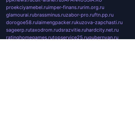
proekciyamebel.ru
imper-finans.ru
rim.org.ru
glamourai.ru
brassminus.ru
zabor-pro.ru
ftn.pp.ru
dorogoe58.ru
laimengpacker.ru
kuzova-zapchasti.ru
sageerp.ru
taxodrom.ru
dsrazvitie.ru
hardcity.net.ru
ratinghomegames.ru
topservice25.ru
gubernyan.ru
gtglasslined.ru
ii4.ru
tssport.spb.ru
andorra24.com
blackwallstreet.ru
oboimos.ru
optim-doors.com.ru
ikuch.ru
nycr.org.ru
npa21.ru
vremya-ch.spb.ru
desert000.ru
ivtorgi.ru
ifiori.ru
catalog-statei.ru
dcv.org.ru
spetsmaster174.ru
ipkameryhiseeu.ru
dum26.ru
ruspol.spb.ru
fr-opendp.ru
kam-solnyshko.ru
cheyenne-arapaho.ru
sevzapmetal.spb.ru
ted-lapidus.spb.ru
parasite-eliminator.ru
sigma-complete.ru
modernworld.ru
dama-moda.ru
eholot-group.ru
sk-nvkz.ru
DRONGOLD.RU
democratia2.ru
i-farmer.ru
mass-sport.org
jablonex.spb.ru
bookmess.ru
linkword.ru