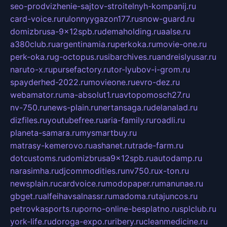
seo-prodvizhenie-sajtov-stroitelnyh-kompanij.ru
card-voice.ru
rulonnyygazon177.ru
snow-guard.ru
domizbrusa-9x12spb.ru
demaholding.ru
aalse.ru
a380club.ru
argentinamia.ru
perkoka.ru
movie-one.ru
perk-oka.ru
g-octopus.ru
sibarchives.ru
andreislyusar.ru
naruto-x.ru
pursefactory.ru
tor-lyubov-i-grom.ru
spayderhed-2022.ru
movieone.ru
evro-dez.ru
webamator.ru
ma-absolut1.ru
avtopomosch27.ru
nv-750.ru
news-plain.ru
nertansaga.ru
delanalad.ru
dizfiles.ru
youtubefree.ru
aria-family.ru
roadli.ru
planeta-samara.ru
mysmartbuy.ru
matrasy-kemerovo.ru
ashanet.ru
trade-farm.ru
dotcustoms.ru
domizbrusa9x12spb.ru
autodamp.ru
narasimha.ru
djcommodities.ru
nv750.ru
x-ton.ru
newsplain.ru
cardvoice.ru
modopaper.ru
manunae.ru
gbget.ru
alfeihavsalnassr.ru
madoma.ru
tajuncos.ru
petrovkasports.ru
porno-online-besplatno.ru
splclub.ru
york-life.ru
doroga-expo.ru
ribery.ru
cleanmedicine.ru