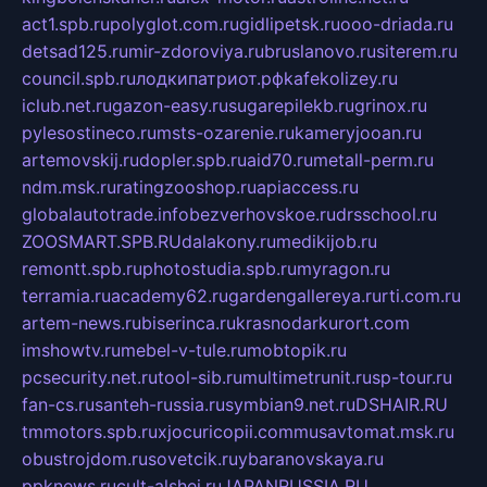
act1.spb.ru
polyglot.com.ru
gidlipetsk.ru
ooo-driada.ru
detsad125.ru
mir-zdoroviya.ru
bruslanovo.ru
siterem.ru
council.spb.ru
лодкипатриот.рф
kafekolizey.ru
iclub.net.ru
gazon-easy.ru
sugarepilekb.ru
grinox.ru
pylesostineco.ru
msts-ozarenie.ru
kameryjooan.ru
artemovskij.ru
dopler.spb.ru
aid70.ru
metall-perm.ru
ndm.msk.ru
ratingzooshop.ru
apiaccess.ru
globalautotrade.info
bezverhovskoe.ru
drsschool.ru
ZOOSMART.SPB.RU
dalakony.ru
medikijob.ru
remontt.spb.ru
photostudia.spb.ru
myragon.ru
terramia.ru
academy62.ru
gardengallereya.ru
rti.com.ru
artem-news.ru
biserinca.ru
krasnodarkurort.com
imshowtv.ru
mebel-v-tule.ru
mobtopik.ru
pcsecurity.net.ru
tool-sib.ru
multimetrunit.ru
sp-tour.ru
fan-cs.ru
santeh-russia.ru
symbian9.net.ru
DSHAIR.RU
tmmotors.spb.ru
xjocuricopii.com
musavtomat.msk.ru
obustrojdom.ru
sovetcik.ru
ybaranovskaya.ru
ppknews.ru
cult-alshei.ru
JAPANRUSSIA.RU