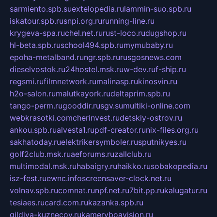
sarmiento.spb.su
extelopedia.ru
lammin-suo.spb.ru
iskatour.spb.ru
snpi.org.ru
running-line.ru
krygeva-spa.ru
chel.net.ru
rust-loco.ru
dugshop.ru
hl-beta.spb.ru
school494.spb.ru
mymubaby.ru
epoha-metalband.ru
ngr.spb.ru
rusgosnews.com
dieselvostok.ru
24hostel.msk.ru
w-dev.ru
f-ship.ru
regsmi.ru
filmnetwork.ru
malinasp.ru
kinosvin.ru
h2o-salon.ru
malutkayork.ru
deltaprim.spb.ru
tango-perm.ru
gooddir.ru
sgv.su
multiki-online.com
webkrasotki.com
cherinvest.ru
detskiy-ostrov.ru
ankou.spb.ru
alvesta1.ru
pdf-creator.ru
nix-files.org.ru
sakhatoday.ru
elektrikersymboler.ru
sputnikyes.ru
golf2club.msk.ru
aeforums.ru
zallclub.ru
multimodal.msk.ru
habaigry.ru
haikko.ru
sobakopedia.ru
isz-fest.ru
ewnc.info
screensaver-clock.net.ru
volnav.spb.ru
comnat.ru
npf.net.ru
7bit.pp.ru
kalugatur.ru
tesiaes.ru
card.com.ru
kazanka.spb.ru
gildiya-kuznecov.ru
kameryboavision.ru