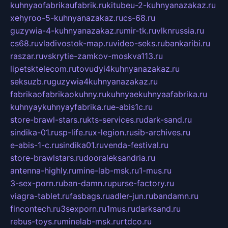
kuhnyaofabrikaufabrik.ru
kitubeu-2-kuhnyanazakaz.ru
xehyroo-5-kuhnyanazakaz.ru
cs-68.ru
guzywia-4-kuhnyanazakaz.ru
mir-tk.ru
vlknrussia.ru
cs68.ru
vladivostok-map.ru
video-seks.ru
bankaribi.ru
raszar.ru
vskrytie-zamkov-moskva113.ru
lipetsktelecom.ru
tovudyi4kuhnyanazakaz.ru
seksuzb.ru
guzywia4kuhnyanazakaz.ru
fabrikaofabrikaokuhny.ru
kuhnyaekuhnyaafabrika.ru
kuhnyaykuhnyayfabrika.ru
e-abis1c.ru
store-brawl-stars.ru
kts-services.ru
dark-sand.ru
sindika-01.ru
sp-life.ru
x-legion.ru
sib-archives.ru
e-abis-1-c.ru
sindika01.ru
venda-festival.ru
store-brawlstars.ru
dooraleksandria.ru
antenna-highly.ru
mine-lab-msk.ru
1-mus.ru
3-sex-porn.ru
ban-damn.ru
purse-factory.ru
viagra-tablet.ru
fasbags.ru
adler-jun.ru
bandamn.ru
fincontech.ru
3sexporn.ru
1mus.ru
darksand.ru
rebus-toys.ru
minelab-msk.ru
rtdco.ru