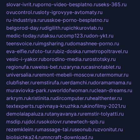
slovar-ivrit.ru
porno-video-besplatno.ru
seks-365.ru
ovucontrol.ru
sloty-igrovyye-avtomaty.ru
ru-industriya.ru
russkoe-porno-besplatno.ru
belgorod-day.ru
digilith.ru
pichkurovlab.ru
medic-today.ru
taksu.ru
comp123.ru
don-ykt.ru
teensvoice.ru
imgsharing.ru
domashnee-porno.ru
eva-elfie.ru
foto-tur.ru
biz-doska.ru
metropoltravel.ru
veslo-i-yakor.ru
borodino-media.ru
rostotsky.ru
regionufa.ru
weiss-bet.ru
zaryna.ru
casinotablet.ru
universalia.ru
remont-mebeli-moscow.ru
termomur.ru
clubfisher.ru
remstirufa.ru
erdamchi.ru
doramamama.ru
muraviovka-park.ru
worldofwoman.ru
clean-dreams.ru
arkrym.ru
kristinita.ru
dircomputer.ru
healthenter.ru
textexperts.ru
pivnaya-kruzhka.ru
kinofilmy-2021.ru
demolalapaluza.ru
tanyavanya.ru
remstir-tolyatti.ru
msdip.ru
jdol.ru
sokolovr.ru
newtech-spb.ru
rezemkleim.ru
massage-tai.ru
seonub.ru
zvonitut.ru
biolisichka24.ru
mncraft-download.ru