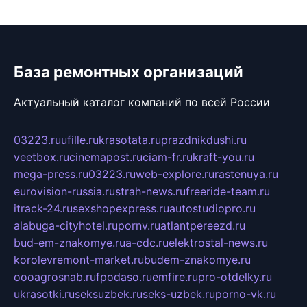
База ремонтных организаций
Актуальный каталог компаний по всей России
03223.ru
ufille.ru
krasotata.ru
prazdnikdushi.ru
veetbox.ru
cinemapost.ru
ciam-fr.ru
kraft-you.ru
mega-press.ru
03223.ru
web-explore.ru
rastenuya.ru
eurovision-russia.ru
strah-news.ru
freeride-team.ru
itrack-24.ru
sexshopexpress.ru
autostudiopro.ru
alabuga-cityhotel.ru
pornv.ru
atlantpereezd.ru
bud-em-znakomye.ru
a-cdc.ru
elektrostal-news.ru
korolevremont-market.ru
budem-znakomye.ru
oooagrosnab.ru
fpodaso.ru
emfire.ru
pro-otdelky.ru
ukrasotki.ru
seksuzbek.ru
seks-uzbek.ru
porno-vk.ru