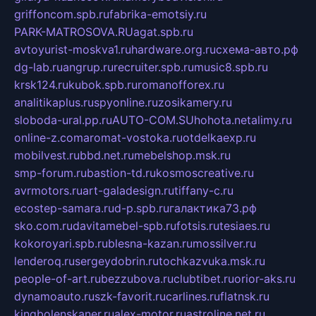
griffoncom.spb.ru
fabrika-emotsiy.ru
PARK-MATROSOVA.RU
agat.spb.ru
avtoyurist-moskva1.ru
hardware.org.ru
схема-авто.рф
dg-lab.ru
angrup.ru
recruiter.spb.ru
music8.spb.ru
krsk124.ru
kubok.spb.ru
romanofforex.ru
analitikaplus.ru
spyonline.ru
zosikamery.ru
sloboda-ural.pp.ru
AUTO-COM.SU
hohota.net
alimy.ru
online-z.com
aromat-vostoka.ru
otdelkaexp.ru
mobilvest.ru
bbd.net.ru
mebelshop.msk.ru
smp-forum.ru
bastion-td.ru
kosmoscreative.ru
avrmotors.ru
art-galadesign.ru
tiffany-c.ru
ecostep-samara.ru
d-p.spb.ru
галактика73.рф
sko.com.ru
davitamebel-spb.ru
fotsis.ru
tesiaes.ru
kokoroyari.spb.ru
blesna-kazan.ru
mossilver.ru
lenderoq.ru
sergeydobrin.ru
tochkazvuka.msk.ru
people-of-art.ru
bezzubova.ru
clubtibet.ru
orior-aks.ru
dynamoauto.ru
szk-favorit.ru
carlines.ru
flatnsk.ru
kingbolenskaner.ru
alex-motor.ru
astroline.net.ru