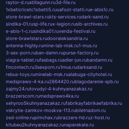
raytor-d.ru
atillagunn.ru
3d-file.ru
1xbeticricetc1xbetti5.ru
uafoot-statti.ru
e-abis1c.ru
store-brawl-stars.ru
kts-services.ru
dark-sand.ru
sindika-01.ru
sp-life.ru
x-legion.ru
sib-archives.ru
e-abis-1-c.ru
sindika01.ru
venda-festival.ru
store-brawlstars.ru
dooraleksandria.ru
antenna-highly.ru
mine-lab-msk.ru
1-mus.ru
3-sex-porn.ru
ban-damn.ru
purse-factory.ru
viagra-tablet.ru
fasbags.ru
adler-jun.ru
bandamn.ru
fincontech.ru
3sexporn.ru
1mus.ru
darksand.ru
rebus-toys.ru
minelab-msk.ru
alabuga-cityhotel.ru
medsprawo-4-ka.ru
2864420.ru
blagodarenie-spb.ru
zajmy24.ru
tovudyi-4-kuhnyanazakaz.ru
brazzerscom.ru
medsprawo4ka.ru
xehyroo5kuhnyanazakaz.ru
fabrikayfabrikaefabrika.ru
vskrytie-zamkov-moskva-113.ru
biletnadom.ru
zed-online.ru
pimchax.ru
brazzers-hd.ru
z-host.ru
kitubeu2kuhnyanazakaz.ru
naperekate.ru