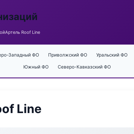
низаций
ойАртель Roof Line
еро-Западный ФО
Приволжский ФО
Уральский ФО
Южный ФО
Северо-Кавказский ФО
of Line