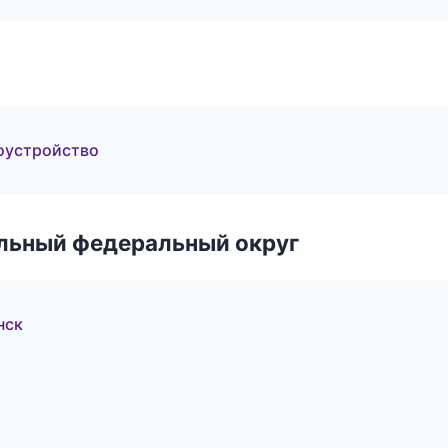
оустройство
альный федеральный округ
нск