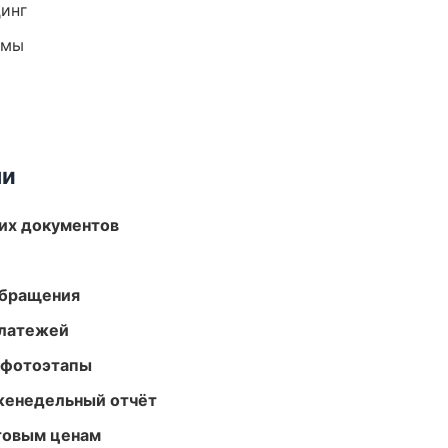
динг
емы
ми
их документов
обращения
платежей
 фотоэтапы
женедельный отчёт
птовым ценам