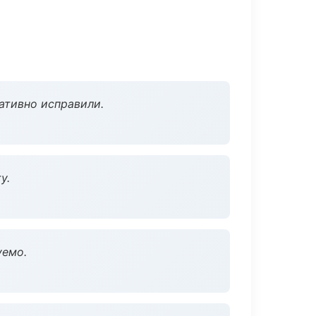
ативно исправили.
у.
уемо.