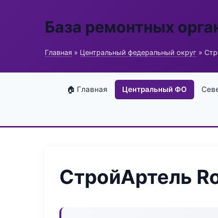
База ремонтных орга
Главная
»
Центральный федеральный округ
» Стр
🏠 Главная
Центральный ФО
Сев
СтройАртель Ro