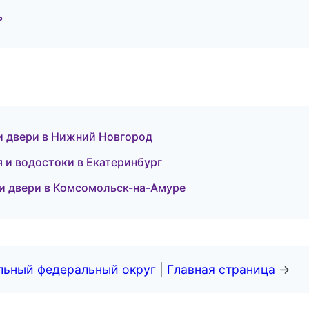
ь
и двери в Нижний Новгород
 и водостоки в Екатеринбург
и двери в Комсомольск-на-Амуре
альный федеральный округ
|
Главная страница
→