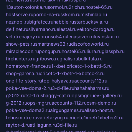
13autor-kolonka.ru
sormol.ru
2rich.ru
hostel-65.ru
hostserve.ru
porno-na-russkom.ru
mishinlab.ru
neznobi.ru
bigfatcc.ru
habble.ru
starbucksvia.ru
delfinet.ru
silvernano.ru
elestal.ru
vektor-doroga.ru
velotrenajery.ru
pronso54.ru
lenasever.ru
lovinskix.ru
show-pets.ru
smartnews03.ru
discofoxworld.ru
miraclecoon.ru
pongup.ru
hostel65.ru
liura.ru
glasspb.ru
firehunters.ru
gribowo.ru
gnalis.ru
bulkitula.ru
hometown-france.ru
1-xbeticricetc-1-xbetti-5.ru
shop-garena.ru
cricetc-1-xbetr-1-xbetcc-2.ru
one-life-story.ru
top-halyava.ru
accounts112.ru
poka-vse-doma-2.ru
3-d-file.ru
hahahaharms.ru
g2012.ru
tst-1.ru
shaggy-cat.ru
opsmgr.ru
ev-gallery.ru
g-2012.ru
ops-mgr.ru
accounts-112.ru
csm-demo.ru
poka-vse-doma2.ru
airgungames.ru
allseo-host.ru
tehosmotre.ru
varieta-yug.ru
cricetc1xbetr1xbetcc2.ru
raytor-d.ru
atillagunn.ru
3d-file.ru