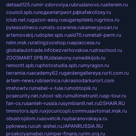
detsad125.ru
mir-zdoroviya.ru
bruslanovo.ru
siterem.ru
council.spb.ru
лодкипатриот.рф
kafekolizey.ru
iclub.net.ru
gazon-easy.ru
sugarepilekb.ru
grinox.ru
pylesostineco.ru
msts-ozarenie.ru
kameryjooan.ru
artemovskij.ru
dopler.spb.ru
aid70.ru
metall-perm.ru
ndm.msk.ru
ratingzooshop.ru
apiaccess.ru
globalautotrade.info
bezverhovskoe.ru
drsschool.ru
ZOOSMART.SPB.RU
dalakony.ru
medikijob.ru
remontt.spb.ru
photostudia.spb.ru
myragon.ru
terramia.ru
academy62.ru
gardengallereya.ru
rti.com.ru
artem-news.ru
biserinca.ru
krasnodarkurort.com
imshowtv.ru
mebel-v-tule.ru
mobtopik.ru
pcsecurity.net.ru
tool-sib.ru
multimetrunit.ru
sp-tour.ru
fan-cs.ru
santeh-russia.ru
symbian9.net.ru
DSHAIR.RU
tmmotors.spb.ru
xjocuricopii.com
musavtomat.msk.ru
obustrojdom.ru
sovetcik.ru
ybaranovskaya.ru
ppknews.ru
cult-alshei.ru
JAPANRUSSIA.RU
proekciyamebel.ru
imper-finans.ru
rim.org.ru