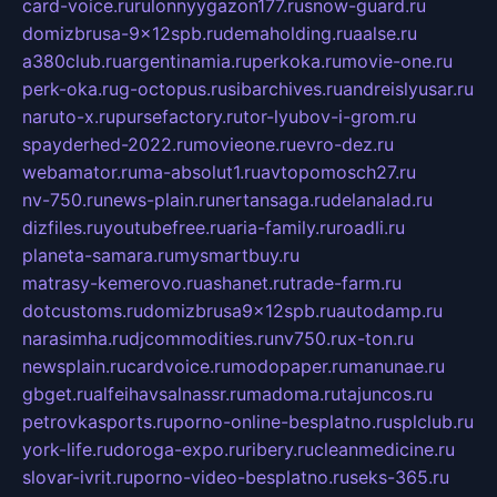
card-voice.ru
rulonnyygazon177.ru
snow-guard.ru
domizbrusa-9x12spb.ru
demaholding.ru
aalse.ru
a380club.ru
argentinamia.ru
perkoka.ru
movie-one.ru
perk-oka.ru
g-octopus.ru
sibarchives.ru
andreislyusar.ru
naruto-x.ru
pursefactory.ru
tor-lyubov-i-grom.ru
spayderhed-2022.ru
movieone.ru
evro-dez.ru
webamator.ru
ma-absolut1.ru
avtopomosch27.ru
nv-750.ru
news-plain.ru
nertansaga.ru
delanalad.ru
dizfiles.ru
youtubefree.ru
aria-family.ru
roadli.ru
planeta-samara.ru
mysmartbuy.ru
matrasy-kemerovo.ru
ashanet.ru
trade-farm.ru
dotcustoms.ru
domizbrusa9x12spb.ru
autodamp.ru
narasimha.ru
djcommodities.ru
nv750.ru
x-ton.ru
newsplain.ru
cardvoice.ru
modopaper.ru
manunae.ru
gbget.ru
alfeihavsalnassr.ru
madoma.ru
tajuncos.ru
petrovkasports.ru
porno-online-besplatno.ru
splclub.ru
york-life.ru
doroga-expo.ru
ribery.ru
cleanmedicine.ru
slovar-ivrit.ru
porno-video-besplatno.ru
seks-365.ru