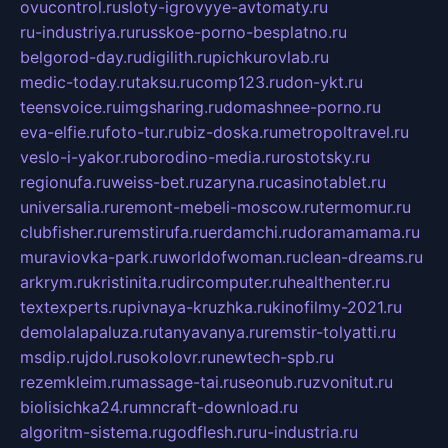
ovucontrol.ru
sloty-igrovyye-avtomaty.ru
ru-industriya.ru
russkoe-porno-besplatno.ru
belgorod-day.ru
digilith.ru
pichkurovlab.ru
medic-today.ru
taksu.ru
comp123.ru
don-ykt.ru
teensvoice.ru
imgsharing.ru
domashnee-porno.ru
eva-elfie.ru
foto-tur.ru
biz-doska.ru
metropoltravel.ru
veslo-i-yakor.ru
borodino-media.ru
rostotsky.ru
regionufa.ru
weiss-bet.ru
zaryna.ru
casinotablet.ru
universalia.ru
remont-mebeli-moscow.ru
termomur.ru
clubfisher.ru
remstirufa.ru
erdamchi.ru
doramamama.ru
muraviovka-park.ru
worldofwoman.ru
clean-dreams.ru
arkrym.ru
kristinita.ru
dircomputer.ru
healthenter.ru
textexperts.ru
pivnaya-kruzhka.ru
kinofilmy-2021.ru
demolalapaluza.ru
tanyavanya.ru
remstir-tolyatti.ru
msdip.ru
jdol.ru
sokolovr.ru
newtech-spb.ru
rezemkleim.ru
massage-tai.ru
seonub.ru
zvonitut.ru
biolisichka24.ru
mncraft-download.ru
algoritm-sistema.ru
godflesh.ru
ru-industria.ru