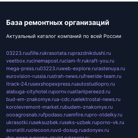
База ремонтных организаций
Актуальный каталог компаний по всей России
03223.ru
ufille.ru
krasotata.ru
prazdnikdushi.ru
veetbox.ru
cinemapost.ru
ciam-fr.ru
kraft-you.ru
mega-press.ru
03223.ru
web-explore.ru
rastenuya.ru
eurovision-russia.ru
strah-news.ru
freeride-team.ru
itrack-24.ru
sexshopexpress.ru
autostudiopro.ru
alabuga-cityhotel.ru
pornv.ru
atlantpereezd.ru
bud-em-znakomye.ru
a-cdc.ru
elektrostal-news.ru
korolevremont-market.ru
budem-znakomye.ru
oooagrosnab.ru
fpodaso.ru
emfire.ru
pro-otdelky.ru
ukrasotki.ru
seksuzbek.ru
seks-uzbek.ru
porno-vk.ru
sovratili.ru
olecoon.ru
vd-dosug.ru
adonyev.ru
rbc-news.ru
porno-skvirt.ru
krospr.ru