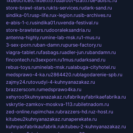
1xbeticricetc1xbetti5.ru
uafoot-statti.ru
e-abis1c.ru
store-brawl-stars.ru
kts-services.ru
dark-sand.ru
sindika-01.ru
sp-life.ru
x-legion.ru
sib-archives.ru
e-abis-1-c.ru
sindika01.ru
venda-festival.ru
store-brawlstars.ru
dooraleksandria.ru
antenna-highly.ru
mine-lab-msk.ru
1-mus.ru
3-sex-porn.ru
ban-damn.ru
purse-factory.ru
viagra-tablet.ru
fasbags.ru
adler-jun.ru
bandamn.ru
fincontech.ru
3sexporn.ru
1mus.ru
darksand.ru
rebus-toys.ru
minelab-msk.ru
alabuga-cityhotel.ru
medsprawo-4-ka.ru
2864420.ru
blagodarenie-spb.ru
zajmy24.ru
tovudyi-4-kuhnyanazakaz.ru
brazzerscom.ru
medsprawo4ka.ru
xehyroo5kuhnyanazakaz.ru
fabrikayfabrikaefabrika.ru
vskrytie-zamkov-moskva-113.ru
biletnadom.ru
zed-online.ru
pimchax.ru
brazzers-hd.ru
z-host.ru
kitubeu2kuhnyanazakaz.ru
naperekate.ru
kuhnyaofabrikaufabrik.ru
kitubeu-2-kuhnyanazakaz.ru