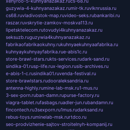
xehyroo-5-kuhnyanazakaz.ru
cs-68.ru
guzywia-4-kuhnyanazakaz.ru
mir-tk.ru
vlknrussia.ru
cs68.ru
vladivostok-map.ru
video-seks.ru
bankaribi.ru
raszar.ru
vskrytie-zamkov-moskva113.ru
lipetsktelecom.ru
tovudyi4kuhnyanazakaz.ru
seksuzb.ru
guzywia4kuhnyanazakaz.ru
fabrikaofabrikaokuhny.ru
kuhnyaekuhnyaafabrika.ru
kuhnyaykuhnyayfabrika.ru
e-abis1c.ru
store-brawl-stars.ru
kts-services.ru
dark-sand.ru
sindika-01.ru
sp-life.ru
x-legion.ru
sib-archives.ru
e-abis-1-c.ru
sindika01.ru
venda-festival.ru
store-brawlstars.ru
dooraleksandria.ru
antenna-highly.ru
mine-lab-msk.ru
1-mus.ru
3-sex-porn.ru
ban-damn.ru
purse-factory.ru
viagra-tablet.ru
fasbags.ru
adler-jun.ru
bandamn.ru
fincontech.ru
3sexporn.ru
1mus.ru
darksand.ru
rebus-toys.ru
minelab-msk.ru
rtdco.ru
seo-prodvizhenie-sajtov-stroitelnyh-kompanij.ru