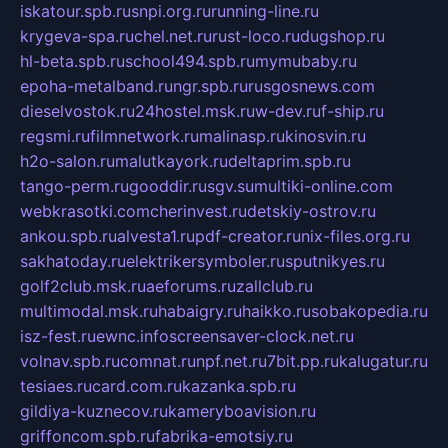
iskatour.spb.ru
snpi.org.ru
running-line.ru
krygeva-spa.ru
chel.net.ru
rust-loco.ru
dugshop.ru
hl-beta.spb.ru
school494.spb.ru
mymubaby.ru
epoha-metalband.ru
ngr.spb.ru
rusgosnews.com
dieselvostok.ru
24hostel.msk.ru
w-dev.ru
f-ship.ru
regsmi.ru
filmnetwork.ru
malinasp.ru
kinosvin.ru
h2o-salon.ru
malutkayork.ru
deltaprim.spb.ru
tango-perm.ru
gooddir.ru
sgv.su
multiki-online.com
webkrasotki.com
cherinvest.ru
detskiy-ostrov.ru
ankou.spb.ru
alvesta1.ru
pdf-creator.ru
nix-files.org.ru
sakhatoday.ru
elektrikersymboler.ru
sputnikyes.ru
golf2club.msk.ru
aeforums.ru
zallclub.ru
multimodal.msk.ru
habaigry.ru
haikko.ru
sobakopedia.ru
isz-fest.ru
ewnc.info
screensaver-clock.net.ru
volnav.spb.ru
comnat.ru
npf.net.ru
7bit.pp.ru
kalugatur.ru
tesiaes.ru
card.com.ru
kazanka.spb.ru
gildiya-kuznecov.ru
kameryboavision.ru
griffoncom.spb.ru
fabrika-emotsiy.ru