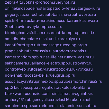
zebra-tlt.ru
okna-proficom.ru
erynok.ru
onlinekinospace.ru
startupstudio-fefu.ru
zarges-ru.ru
gegenjustizunrecht.ru
autobalashov.ru
utrovortu.ru
spiski-firm.ru
elara-m.ru
kinomusorka.ru
mkcslava.ru
2bets.ru
vintovoykompressor.ru
birminghamvsfulham.ru
sarmat-komp.ru
pioneeri.ru
amadis-chocolate.ru
shkurki-karakulya.ru
kanotiforet.spb.ru
tutmassage.ru
ecolog.org.ru
praga.spb.ru
falcorussia.ru
autodoctorservis.ru
kamertondom.spb.ru
net-life.net.ru
avto-vozim.ru
sakhcamera.ru
alliance-electro.spb.ru
stroyavt.ru
controlweb1.ru
tdsak74.ru
kinzozo-ru.ru
kvotka.ru
iron-snab.ru
costa-bella.ru
eugrus.pp.ru
associaciya39.ru
primexpo.spb.ru
bezmorchin.ru
ia2.ru
cpt21.ru
ispecspb.ru
regahost.ru
kolosok-elita.ru
tae-kwon.ru
consrio.com.ru
insiam.ru
avegainfo.ru
archery161.ru
bigencyclica.ru
vlast16.ru
korru.net
sarmiento.spb.su
extelopedia.ru
lammin-suo.spb.ru