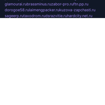
glamourai.ru
brassminus.ru
zabor-pro.ru
ftn.pp.ru
dorogoe58.ru
laimengpacker.ru
kuzova-zapchasti.ru
sageerp.ru
taxodrom.ru
dsrazvitie.ru
hardcity.net.ru
ratinghomegames.ru
topservice25.ru
gubernyan.ru
gtglasslined.ru
ii4.ru
tssport.spb.ru
andorra24.com
blackwallstreet.ru
oboimos.ru
optim-doors.com.ru
ikuch.ru
nycr.org.ru
npa21.ru
vremya-ch.spb.ru
desert000.ru
ivtorgi.ru
ifiori.ru
catalog-statei.ru
dcv.org.ru
spetsmaster174.ru
ipkameryhiseeu.ru
dum26.ru
ruspol.spb.ru
fr-opendp.ru
kam-solnyshko.ru
cheyenne-arapaho.ru
sevzapmetal.spb.ru
ted-lapidus.spb.ru
parasite-eliminator.ru
sigma-complete.ru
modernworld.ru
dama-moda.ru
eholot-group.ru
sk-nvkz.ru
DRONGOLD.RU
democratia2.ru
i-farmer.ru
mass-sport.org
jablonex.spb.ru
bookmess.ru
linkword.ru
refineua.com.ru
cs-spec.net.ru
altay-mebel.ru
DNK-THEATRE.RU
mechaniks.spb.ru
ipcamtechage.ru