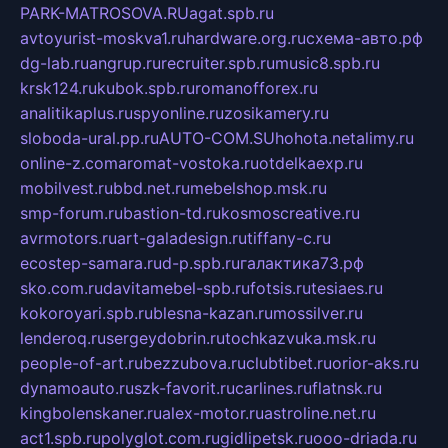
PARK-MATROSOVA.RU
agat.spb.ru
avtoyurist-moskva1.ru
hardware.org.ru
схема-авто.рф
dg-lab.ru
angrup.ru
recruiter.spb.ru
music8.spb.ru
krsk124.ru
kubok.spb.ru
romanofforex.ru
analitikaplus.ru
spyonline.ru
zosikamery.ru
sloboda-ural.pp.ru
AUTO-COM.SU
hohota.net
alimy.ru
online-z.com
aromat-vostoka.ru
otdelkaexp.ru
mobilvest.ru
bbd.net.ru
mebelshop.msk.ru
smp-forum.ru
bastion-td.ru
kosmoscreative.ru
avrmotors.ru
art-galadesign.ru
tiffany-c.ru
ecostep-samara.ru
d-p.spb.ru
галактика73.рф
sko.com.ru
davitamebel-spb.ru
fotsis.ru
tesiaes.ru
kokoroyari.spb.ru
blesna-kazan.ru
mossilver.ru
lenderoq.ru
sergeydobrin.ru
tochkazvuka.msk.ru
people-of-art.ru
bezzubova.ru
clubtibet.ru
orior-aks.ru
dynamoauto.ru
szk-favorit.ru
carlines.ru
flatnsk.ru
kingbolenskaner.ru
alex-motor.ru
astroline.net.ru
act1.spb.ru
polyglot.com.ru
gidlipetsk.ru
ooo-driada.ru