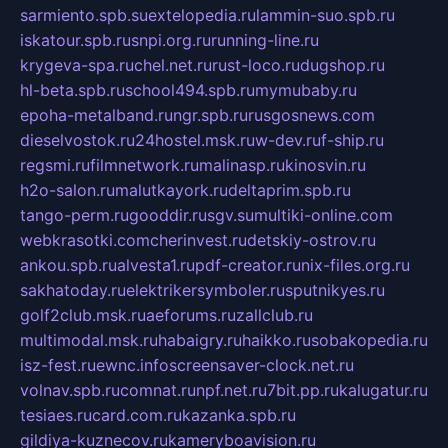
sarmiento.spb.su
extelopedia.ru
lammin-suo.spb.ru
iskatour.spb.ru
snpi.org.ru
running-line.ru
krygeva-spa.ru
chel.net.ru
rust-loco.ru
dugshop.ru
hl-beta.spb.ru
school494.spb.ru
mymubaby.ru
epoha-metalband.ru
ngr.spb.ru
rusgosnews.com
dieselvostok.ru
24hostel.msk.ru
w-dev.ru
f-ship.ru
regsmi.ru
filmnetwork.ru
malinasp.ru
kinosvin.ru
h2o-salon.ru
malutkayork.ru
deltaprim.spb.ru
tango-perm.ru
gooddir.ru
sgv.su
multiki-online.com
webkrasotki.com
cherinvest.ru
detskiy-ostrov.ru
ankou.spb.ru
alvesta1.ru
pdf-creator.ru
nix-files.org.ru
sakhatoday.ru
elektrikersymboler.ru
sputnikyes.ru
golf2club.msk.ru
aeforums.ru
zallclub.ru
multimodal.msk.ru
habaigry.ru
haikko.ru
sobakopedia.ru
isz-fest.ru
ewnc.info
screensaver-clock.net.ru
volnav.spb.ru
comnat.ru
npf.net.ru
7bit.pp.ru
kalugatur.ru
tesiaes.ru
card.com.ru
kazanka.spb.ru
gildiya-kuznecov.ru
kameryboavision.ru