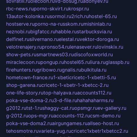
sovratili.ru
olecoon.ru
vd-dosug.ru
adonyev.ru
rbc-news.ru
porno-skvirt.ru
krospr.ru
13autor-kolonka.ru
sormol.ru
2rich.ru
hostel-65.ru
hostserve.ru
porno-na-russkom.ru
mishinlab.ru
neznobi.ru
bigfatcc.ru
habble.ru
starbucksvia.ru
delfinet.ru
silvernano.ru
elestal.ru
vektor-doroga.ru
velotrenajery.ru
pronso54.ru
lenasever.ru
lovinskix.ru
show-pets.ru
smartnews03.ru
discofoxworld.ru
miraclecoon.ru
pongup.ru
hostel65.ru
liura.ru
glasspb.ru
firehunters.ru
gribowo.ru
gnalis.ru
bulkitula.ru
hometown-france.ru
1-xbeticricetc-1-xbetti-5.ru
shop-garena.ru
cricetc-1-xbetr-1-xbetcc-2.ru
one-life-story.ru
top-halyava.ru
accounts112.ru
poka-vse-doma-2.ru
3-d-file.ru
hahahaharms.ru
g2012.ru
tst-1.ru
shaggy-cat.ru
opsmgr.ru
ev-gallery.ru
g-2012.ru
ops-mgr.ru
accounts-112.ru
csm-demo.ru
poka-vse-doma2.ru
airgungames.ru
allseo-host.ru
tehosmotre.ru
varieta-yug.ru
cricetc1xbetr1xbetcc2.ru