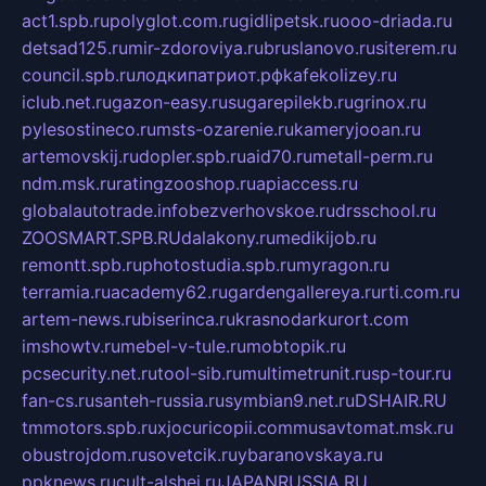
act1.spb.ru
polyglot.com.ru
gidlipetsk.ru
ooo-driada.ru
detsad125.ru
mir-zdoroviya.ru
bruslanovo.ru
siterem.ru
council.spb.ru
лодкипатриот.рф
kafekolizey.ru
iclub.net.ru
gazon-easy.ru
sugarepilekb.ru
grinox.ru
pylesostineco.ru
msts-ozarenie.ru
kameryjooan.ru
artemovskij.ru
dopler.spb.ru
aid70.ru
metall-perm.ru
ndm.msk.ru
ratingzooshop.ru
apiaccess.ru
globalautotrade.info
bezverhovskoe.ru
drsschool.ru
ZOOSMART.SPB.RU
dalakony.ru
medikijob.ru
remontt.spb.ru
photostudia.spb.ru
myragon.ru
terramia.ru
academy62.ru
gardengallereya.ru
rti.com.ru
artem-news.ru
biserinca.ru
krasnodarkurort.com
imshowtv.ru
mebel-v-tule.ru
mobtopik.ru
pcsecurity.net.ru
tool-sib.ru
multimetrunit.ru
sp-tour.ru
fan-cs.ru
santeh-russia.ru
symbian9.net.ru
DSHAIR.RU
tmmotors.spb.ru
xjocuricopii.com
musavtomat.msk.ru
obustrojdom.ru
sovetcik.ru
ybaranovskaya.ru
ppknews.ru
cult-alshei.ru
JAPANRUSSIA.RU