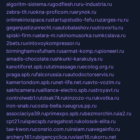
algoritm-sistema.ru
godflesh.ru
ru-industria.ru
zebra-tlt.ru
okna-proficom.ru
erynok.ru
onlinekinospace.ru
startupstudio-fefu.ru
zarges-ru.ru
gegenjustizunrecht.ru
autobalashov.ru
utrovortu.ru
spiski-firm.ru
elara-m.ru
kinomusorka.ru
mkcslava.ru
2bets.ru
vintovoykompressor.ru
birminghamvsfulham.ru
sarmat-komp.ru
pioneeri.ru
amadis-chocolate.ru
shkurki-karakulya.ru
kanotiforet.spb.ru
tutmassage.ru
ecolog.org.ru
praga.spb.ru
falcorussia.ru
autodoctorservis.ru
kamertondom.spb.ru
net-life.net.ru
avto-vozim.ru
sakhcamera.ru
alliance-electro.spb.ru
stroyavt.ru
controlweb1.ru
tdsak74.ru
kinzozo-ru.ru
kvotka.ru
iron-snab.ru
costa-bella.ru
eugrus.pp.ru
associaciya39.ru
primexpo.spb.ru
bezmorchin.ru
ia2.ru
cpt21.ru
ispecspb.ru
regahost.ru
kolosok-elita.ru
tae-kwon.ru
consrio.com.ru
insiam.ru
avegainfo.ru
archery161.ru
bigencyclica.ru
vlast16.ru
korru.net