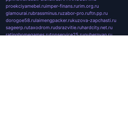
proekciyamebel.ru
imper-finans.ru
rim.org.ru
glamourai.ru
brassminus.ru
zabor-pro.ru
ftn.pp.ru
dorogoe58.ru
laimengpacker.ru
kuzova-zapchasti.ru
sageerp.ru
taxodrom.ru
dsrazvitie.ru
hardcity.net.ru
ratinghomegames.ru
topservice25.ru
gubernyan.ru
gtglasslined.ru
ii4.ru
tssport.spb.ru
andorra24.com
blackwallstreet.ru
oboimos.ru
optim-doors.com.ru
ikuch.ru
nycr.org.ru
npa21.ru
vremya-ch.spb.ru
desert000.ru
ivtorgi.ru
ifiori.ru
catalog-statei.ru
dcv.org.ru
spetsmaster174.ru
ipkameryhiseeu.ru
dum26.ru
ruspol.spb.ru
fr-opendp.ru
kam-solnyshko.ru
cheyenne-arapaho.ru
sevzapmetal.spb.ru
ted-lapidus.spb.ru
parasite-eliminator.ru
sigma-complete.ru
modernworld.ru
dama-moda.ru
eholot-group.ru
sk-nvkz.ru
DRONGOLD.RU
democratia2.ru
i-farmer.ru
mass-sport.org
jablonex.spb.ru
bookmess.ru
linkword.ru
refineua.com.ru
cs-spec.net.ru
altay-mebel.ru