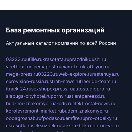
База ремонтных организаций
Актуальный каталог компаний по всей России
03223.ru
ufille.ru
krasotata.ru
prazdnikdushi.ru
veetbox.ru
cinemapost.ru
ciam-fr.ru
kraft-you.ru
mega-press.ru
03223.ru
web-explore.ru
rastenuya.ru
eurovision-russia.ru
strah-news.ru
freeride-team.ru
itrack-24.ru
sexshopexpress.ru
autostudiopro.ru
alabuga-cityhotel.ru
pornv.ru
atlantpereezd.ru
bud-em-znakomye.ru
a-cdc.ru
elektrostal-news.ru
korolevremont-market.ru
budem-znakomye.ru
oooagrosnab.ru
fpodaso.ru
emfire.ru
pro-otdelky.ru
ukrasotki.ru
seksuzbek.ru
seks-uzbek.ru
porno-vk.ru