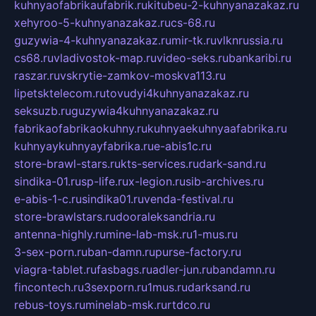
kuhnyaofabrikaufabrik.ru
kitubeu-2-kuhnyanazakaz.ru
xehyroo-5-kuhnyanazakaz.ru
cs-68.ru
guzywia-4-kuhnyanazakaz.ru
mir-tk.ru
vlknrussia.ru
cs68.ru
vladivostok-map.ru
video-seks.ru
bankaribi.ru
raszar.ru
vskrytie-zamkov-moskva113.ru
lipetsktelecom.ru
tovudyi4kuhnyanazakaz.ru
seksuzb.ru
guzywia4kuhnyanazakaz.ru
fabrikaofabrikaokuhny.ru
kuhnyaekuhnyaafabrika.ru
kuhnyaykuhnyayfabrika.ru
e-abis1c.ru
store-brawl-stars.ru
kts-services.ru
dark-sand.ru
sindika-01.ru
sp-life.ru
x-legion.ru
sib-archives.ru
e-abis-1-c.ru
sindika01.ru
venda-festival.ru
store-brawlstars.ru
dooraleksandria.ru
antenna-highly.ru
mine-lab-msk.ru
1-mus.ru
3-sex-porn.ru
ban-damn.ru
purse-factory.ru
viagra-tablet.ru
fasbags.ru
adler-jun.ru
bandamn.ru
fincontech.ru
3sexporn.ru
1mus.ru
darksand.ru
rebus-toys.ru
minelab-msk.ru
rtdco.ru