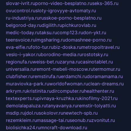
slovar-ivrit.ru
porno-video-besplatno.ru
seks-365.ru
ovucontrol.ru
sloty-igrovyye-avtomaty.ru
ru-industriya.ru
russkoe-porno-besplatno.ru
belgorod-day.ru
digilith.ru
pichkurovlab.ru
medic-today.ru
taksu.ru
comp123.ru
don-ykt.ru
teensvoice.ru
imgsharing.ru
domashnee-porno.ru
eva-elfie.ru
foto-tur.ru
biz-doska.ru
metropoltravel.ru
veslo-i-yakor.ru
borodino-media.ru
rostotsky.ru
regionufa.ru
weiss-bet.ru
zaryna.ru
casinotablet.ru
universalia.ru
remont-mebeli-moscow.ru
termomur.ru
clubfisher.ru
remstirufa.ru
erdamchi.ru
doramamama.ru
muraviovka-park.ru
worldofwoman.ru
clean-dreams.ru
arkrym.ru
kristinita.ru
dircomputer.ru
healthenter.ru
textexperts.ru
pivnaya-kruzhka.ru
kinofilmy-2021.ru
demolalapaluza.ru
tanyavanya.ru
remstir-tolyatti.ru
msdip.ru
jdol.ru
sokolovr.ru
newtech-spb.ru
rezemkleim.ru
massage-tai.ru
seonub.ru
zvonitut.ru
biolisichka24.ru
mncraft-download.ru