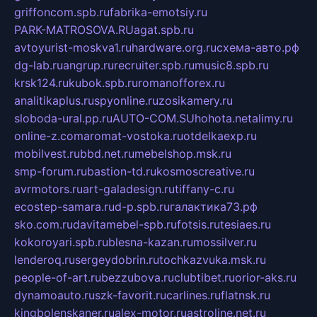
griffoncom.spb.ru
fabrika-emotsiy.ru
PARK-MATROSOVA.RU
agat.spb.ru
avtoyurist-moskva1.ru
hardware.org.ru
схема-авто.рф
dg-lab.ru
angrup.ru
recruiter.spb.ru
music8.spb.ru
krsk124.ru
kubok.spb.ru
romanofforex.ru
analitikaplus.ru
spyonline.ru
zosikamery.ru
sloboda-ural.pp.ru
AUTO-COM.SU
hohota.net
alimy.ru
online-z.com
aromat-vostoka.ru
otdelkaexp.ru
mobilvest.ru
bbd.net.ru
mebelshop.msk.ru
smp-forum.ru
bastion-td.ru
kosmoscreative.ru
avrmotors.ru
art-galadesign.ru
tiffany-c.ru
ecostep-samara.ru
d-p.spb.ru
галактика73.рф
sko.com.ru
davitamebel-spb.ru
fotsis.ru
tesiaes.ru
kokoroyari.spb.ru
blesna-kazan.ru
mossilver.ru
lenderoq.ru
sergeydobrin.ru
tochkazvuka.msk.ru
people-of-art.ru
bezzubova.ru
clubtibet.ru
orior-aks.ru
dynamoauto.ru
szk-favorit.ru
carlines.ru
flatnsk.ru
kingbolenskaner.ru
alex-motor.ru
astroline.net.ru