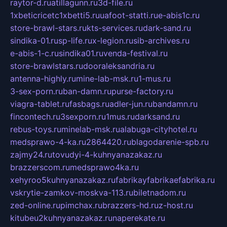
raytor-d.ru
atillagunn.ru
3d-file.ru
1xbeticricetc1xbetti5.ru
uafoot-statti.ru
e-abis1c.ru
store-brawl-stars.ru
kts-services.ru
dark-sand.ru
sindika-01.ru
sp-life.ru
x-legion.ru
sib-archives.ru
e-abis-1-c.ru
sindika01.ru
venda-festival.ru
store-brawlstars.ru
dooraleksandria.ru
antenna-highly.ru
mine-lab-msk.ru
1-mus.ru
3-sex-porn.ru
ban-damn.ru
purse-factory.ru
viagra-tablet.ru
fasbags.ru
adler-jun.ru
bandamn.ru
fincontech.ru
3sexporn.ru
1mus.ru
darksand.ru
rebus-toys.ru
minelab-msk.ru
alabuga-cityhotel.ru
medsprawo-4-ka.ru
2864420.ru
blagodarenie-spb.ru
zajmy24.ru
tovudyi-4-kuhnyanazakaz.ru
brazzerscom.ru
medsprawo4ka.ru
xehyroo5kuhnyanazakaz.ru
fabrikayfabrikaefabrika.ru
vskrytie-zamkov-moskva-113.ru
biletnadom.ru
zed-online.ru
pimchax.ru
brazzers-hd.ru
z-host.ru
kitubeu2kuhnyanazakaz.ru
naperekate.ru