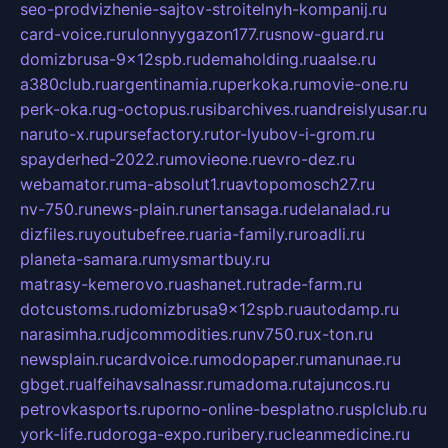
seo-prodvizhenie-sajtov-stroitelnyh-kompanij.ru
card-voice.ru
rulonnyygazon177.ru
snow-guard.ru
domizbrusa-9x12spb.ru
demaholding.ru
aalse.ru
a380club.ru
argentinamia.ru
perkoka.ru
movie-one.ru
perk-oka.ru
g-octopus.ru
sibarchives.ru
andreislyusar.ru
naruto-x.ru
pursefactory.ru
tor-lyubov-i-grom.ru
spayderhed-2022.ru
movieone.ru
evro-dez.ru
webamator.ru
ma-absolut1.ru
avtopomosch27.ru
nv-750.ru
news-plain.ru
nertansaga.ru
delanalad.ru
dizfiles.ru
youtubefree.ru
aria-family.ru
roadli.ru
planeta-samara.ru
mysmartbuy.ru
matrasy-kemerovo.ru
ashanet.ru
trade-farm.ru
dotcustoms.ru
domizbrusa9x12spb.ru
autodamp.ru
narasimha.ru
djcommodities.ru
nv750.ru
x-ton.ru
newsplain.ru
cardvoice.ru
modopaper.ru
manunae.ru
gbget.ru
alfeihavsalnassr.ru
madoma.ru
tajuncos.ru
petrovkasports.ru
porno-online-besplatno.ru
splclub.ru
york-life.ru
doroga-expo.ru
ribery.ru
cleanmedicine.ru