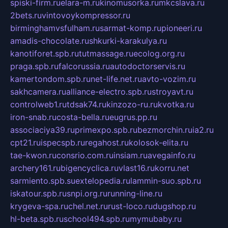
spiski-firm.ru
elara-m.ru
kinomusorka.ru
mkcslava.ru
2bets.ru
vintovoykompressor.ru
birminghamvsfulham.ru
sarmat-komp.ru
pioneeri.ru
amadis-chocolate.ru
shkurki-karakulya.ru
kanotiforet.spb.ru
tutmassage.ru
ecolog.org.ru
praga.spb.ru
falcorussia.ru
autodoctorservis.ru
kamertondom.spb.ru
net-life.net.ru
avto-vozim.ru
sakhcamera.ru
alliance-electro.spb.ru
stroyavt.ru
controlweb1.ru
tdsak74.ru
kinzozo-ru.ru
kvotka.ru
iron-snab.ru
costa-bella.ru
eugrus.pp.ru
associaciya39.ru
primexpo.spb.ru
bezmorchin.ru
ia2.ru
cpt21.ru
ispecspb.ru
regahost.ru
kolosok-elita.ru
tae-kwon.ru
consrio.com.ru
insiam.ru
avegainfo.ru
archery161.ru
bigencyclica.ru
vlast16.ru
korru.net
sarmiento.spb.su
extelopedia.ru
lammin-suo.spb.ru
iskatour.spb.ru
snpi.org.ru
running-line.ru
krygeva-spa.ru
chel.net.ru
rust-loco.ru
dugshop.ru
hl-beta.spb.ru
school494.spb.ru
mymubaby.ru