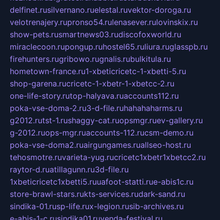
delfinet.ru
silvernano.ru
elestal.ru
vektor-doroga.ru
velotrenajery.ru
pronso54.ru
lenasever.ru
lovinskix.ru
show-pets.ru
smartnews03.ru
discofoxworld.ru
miraclecoon.ru
pongup.ru
hostel65.ru
liura.ru
glasspb.ru
firehunters.ru
gribowo.ru
gnalis.ru
bulkitula.ru
hometown-france.ru
1-xbeticricetc-1-xbetti-5.ru
shop-garena.ru
cricetc-1-xbetr-1-xbetcc-2.ru
one-life-story.ru
top-halyava.ru
accounts112.ru
poka-vse-doma-2.ru
3-d-file.ru
hahahaharms.ru
g2012.ru
tst-1.ru
shaggy-cat.ru
opsmgr.ru
ev-gallery.ru
g-2012.ru
ops-mgr.ru
accounts-112.ru
csm-demo.ru
poka-vse-doma2.ru
airgungames.ru
allseo-host.ru
tehosmotre.ru
varieta-yug.ru
cricetc1xbetr1xbetcc2.ru
raytor-d.ru
atillagunn.ru
3d-file.ru
1xbeticricetc1xbetti5.ru
uafoot-statti.ru
e-abis1c.ru
store-brawl-stars.ru
kts-services.ru
dark-sand.ru
sindika-01.ru
sp-life.ru
x-legion.ru
sib-archives.ru
e-abis-1-c.ru
sindika01.ru
venda-festival.ru