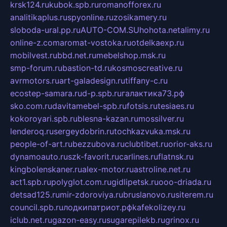
krsk124.ru
kubok.spb.ru
romanofforex.ru
analitikaplus.ru
spyonline.ru
zosikamery.ru
sloboda-ural.pp.ru
AUTO-COM.SU
hohota.net
alimy.ru
online-z.com
aromat-vostoka.ru
otdelkaexp.ru
mobilvest.ru
bbd.net.ru
mebelshop.msk.ru
smp-forum.ru
bastion-td.ru
kosmoscreative.ru
avrmotors.ru
art-galadesign.ru
tiffany-c.ru
ecostep-samara.ru
d-p.spb.ru
галактика73.рф
sko.com.ru
davitamebel-spb.ru
fotsis.ru
tesiaes.ru
kokoroyari.spb.ru
blesna-kazan.ru
mossilver.ru
lenderoq.ru
sergeydobrin.ru
tochkazvuka.msk.ru
people-of-art.ru
bezzubova.ru
clubtibet.ru
orior-aks.ru
dynamoauto.ru
szk-favorit.ru
carlines.ru
flatnsk.ru
kingbolenskaner.ru
alex-motor.ru
astroline.net.ru
act1.spb.ru
polyglot.com.ru
gidlipetsk.ru
ooo-driada.ru
detsad125.ru
mir-zdoroviya.ru
bruslanovo.ru
siterem.ru
council.spb.ru
лодкипатриот.рф
kafekolizey.ru
iclub.net.ru
gazon-easy.ru
sugarepilekb.ru
grinox.ru