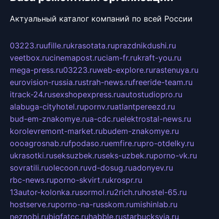
Актуальный каталог компаний по всей России
03223.ru
ufille.ru
krasotata.ru
prazdnikdushi.ru
veetbox.ru
cinemapost.ru
ciam-fr.ru
kraft-you.ru
mega-press.ru
03223.ru
web-explore.ru
rastenuya.ru
eurovision-russia.ru
strah-news.ru
freeride-team.ru
itrack-24.ru
sexshopexpress.ru
autostudiopro.ru
alabuga-cityhotel.ru
pornv.ru
atlantpereezd.ru
bud-em-znakomye.ru
a-cdc.ru
elektrostal-news.ru
korolevremont-market.ru
budem-znakomye.ru
oooagrosnab.ru
fpodaso.ru
emfire.ru
pro-otdelky.ru
ukrasotki.ru
seksuzbek.ru
seks-uzbek.ru
porno-vk.ru
sovratili.ru
olecoon.ru
vd-dosug.ru
adonyev.ru
rbc-news.ru
porno-skvirt.ru
krospr.ru
13autor-kolonka.ru
sormol.ru
2rich.ru
hostel-65.ru
hostserve.ru
porno-na-russkom.ru
mishinlab.ru
neznobi.ru
bigfatcc.ru
habble.ru
starbucksvia.ru