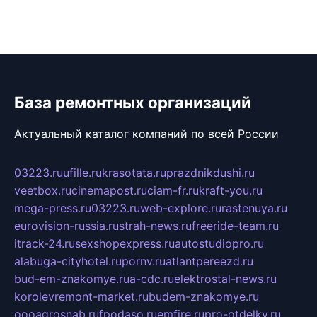
База ремонтных организаций
Актуальный каталог компаний по всей России
03223.ru
ufille.ru
krasotata.ru
prazdnikdushi.ru
veetbox.ru
cinemapost.ru
ciam-fr.ru
kraft-you.ru
mega-press.ru
03223.ru
web-explore.ru
rastenuya.ru
eurovision-russia.ru
strah-news.ru
freeride-team.ru
itrack-24.ru
sexshopexpress.ru
autostudiopro.ru
alabuga-cityhotel.ru
pornv.ru
atlantpereezd.ru
bud-em-znakomye.ru
a-cdc.ru
elektrostal-news.ru
korolevremont-market.ru
budem-znakomye.ru
oooagrosnab.ru
fpodaso.ru
emfire.ru
pro-otdelky.ru