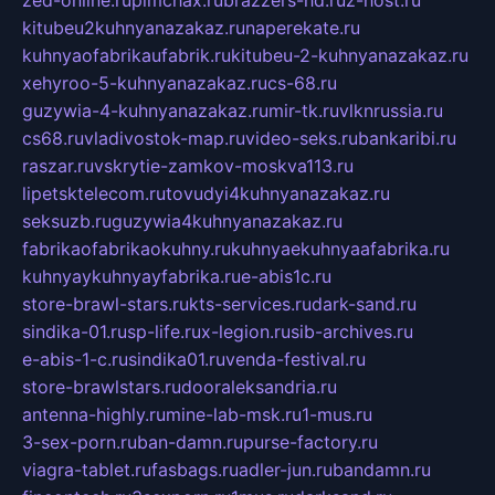
kitubeu2kuhnyanazakaz.ru
naperekate.ru
kuhnyaofabrikaufabrik.ru
kitubeu-2-kuhnyanazakaz.ru
xehyroo-5-kuhnyanazakaz.ru
cs-68.ru
guzywia-4-kuhnyanazakaz.ru
mir-tk.ru
vlknrussia.ru
cs68.ru
vladivostok-map.ru
video-seks.ru
bankaribi.ru
raszar.ru
vskrytie-zamkov-moskva113.ru
lipetsktelecom.ru
tovudyi4kuhnyanazakaz.ru
seksuzb.ru
guzywia4kuhnyanazakaz.ru
fabrikaofabrikaokuhny.ru
kuhnyaekuhnyaafabrika.ru
kuhnyaykuhnyayfabrika.ru
e-abis1c.ru
store-brawl-stars.ru
kts-services.ru
dark-sand.ru
sindika-01.ru
sp-life.ru
x-legion.ru
sib-archives.ru
e-abis-1-c.ru
sindika01.ru
venda-festival.ru
store-brawlstars.ru
dooraleksandria.ru
antenna-highly.ru
mine-lab-msk.ru
1-mus.ru
3-sex-porn.ru
ban-damn.ru
purse-factory.ru
viagra-tablet.ru
fasbags.ru
adler-jun.ru
bandamn.ru