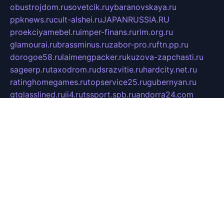
obustrojdom.ru
sovetcik.ru
ybaranovskaya.ru
ppknews.ru
cult-alshei.ru
JAPANRUSSIA.RU
proekciyamebel.ru
imper-finans.ru
rim.org.ru
glamourai.ru
brassminus.ru
zabor-pro.ru
ftn.pp.ru
dorogoe58.ru
laimengpacker.ru
kuzova-zapchasti.ru
sageerp.ru
taxodrom.ru
dsrazvitie.ru
hardcity.net.ru
ratinghomegames.ru
topservice25.ru
gubernyan.ru
gtglasslined.ru
ii4.ru
tssport.spb.ru
andorra24.com
blackwallstreet.ru
oboimos.ru
optim-doors.com.ru
ikuch.ru
nycr.org.ru
npa21.ru
vremya-ch.spb.ru
desert000.ru
ivtorgi.ru
ifiori.ru
catalog-statei.ru
dcv.org.ru
spetsmaster174.ru
ipkameryhiseeu.ru
dum26.ru
ruspol.spb.ru
fr-opendp.ru
kam-solnyshko.ru
cheyenne-arapaho.ru
sevzapmetal.spb.ru
ted-lapidus.spb.ru
parasite-eliminator.ru
sigma-complete.ru
modernworld.ru
dama-moda.ru
eholot-group.ru
sk-nvkz.ru
DRONGOLD.RU
democratia2.ru
i-farmer.ru
mass-sport.org