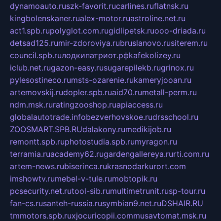
dynamoauto.ru
szk-favorit.ru
carlines.ru
flatnsk.ru
kingbolenskaner.ru
alex-motor.ru
astroline.net.ru
act1.spb.ru
polyglot.com.ru
gidlipetsk.ru
ooo-driada.ru
detsad125.ru
mir-zdoroviya.ru
bruslanovo.ru
siterem.ru
council.spb.ru
лодкипатриот.рф
kafekolizey.ru
iclub.net.ru
gazon-easy.ru
sugarepilekb.ru
grinox.ru
pylesostineco.ru
msts-ozarenie.ru
kameryjooan.ru
artemovskij.ru
dopler.spb.ru
aid70.ru
metall-perm.ru
ndm.msk.ru
ratingzooshop.ru
apiaccess.ru
globalautotrade.info
bezverhovskoe.ru
drsschool.ru
ZOOSMART.SPB.RU
dalakony.ru
medikijob.ru
remontt.spb.ru
photostudia.spb.ru
myragon.ru
terramia.ru
academy62.ru
gardengallereya.ru
rti.com.ru
artem-news.ru
biserinca.ru
krasnodarkurort.com
imshowtv.ru
mebel-v-tule.ru
mobtopik.ru
pcsecurity.net.ru
tool-sib.ru
multimetrunit.ru
sp-tour.ru
fan-cs.ru
santeh-russia.ru
symbian9.net.ru
DSHAIR.RU
tmmotors.spb.ru
xjocuricopii.com
musavtomat.msk.ru