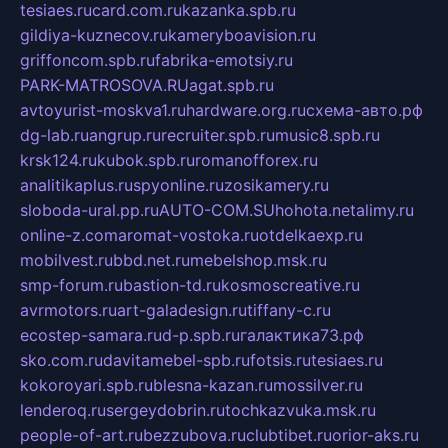
tesiaes.ru
card.com.ru
kazanka.spb.ru
gildiya-kuznecov.ru
kameryboavision.ru
griffoncom.spb.ru
fabrika-emotsiy.ru
PARK-MATROSOVA.RU
agat.spb.ru
avtoyurist-moskva1.ru
hardware.org.ru
схема-авто.рф
dg-lab.ru
angrup.ru
recruiter.spb.ru
music8.spb.ru
krsk124.ru
kubok.spb.ru
romanofforex.ru
analitikaplus.ru
spyonline.ru
zosikamery.ru
sloboda-ural.pp.ru
AUTO-COM.SU
hohota.net
alimy.ru
online-z.com
aromat-vostoka.ru
otdelkaexp.ru
mobilvest.ru
bbd.net.ru
mebelshop.msk.ru
smp-forum.ru
bastion-td.ru
kosmoscreative.ru
avrmotors.ru
art-galadesign.ru
tiffany-c.ru
ecostep-samara.ru
d-p.spb.ru
галактика73.рф
sko.com.ru
davitamebel-spb.ru
fotsis.ru
tesiaes.ru
kokoroyari.spb.ru
blesna-kazan.ru
mossilver.ru
lenderoq.ru
sergeydobrin.ru
tochkazvuka.msk.ru
people-of-art.ru
bezzubova.ru
clubtibet.ru
orior-aks.ru