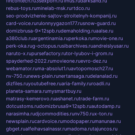
fincontech.ru
3sexporn.ru
1mus.ru
darksand.ru
rebus-toys.ru
minelab-msk.ru
rtdco.ru
seo-prodvizhenie-sajtov-stroitelnyh-kompanij.ru
card-voice.ru
rulonnyygazon177.ru
snow-guard.ru
domizbrusa-9x12spb.ru
demaholding.ru
aalse.ru
a380club.ru
argentinamia.ru
perkoka.ru
movie-one.ru
perk-oka.ru
g-octopus.ru
sibarchives.ru
andreislyusar.ru
naruto-x.ru
pursefactory.ru
tor-lyubov-i-grom.ru
spayderhed-2022.ru
movieone.ru
evro-dez.ru
webamator.ru
ma-absolut1.ru
avtopomosch27.ru
nv-750.ru
news-plain.ru
nertansaga.ru
delanalad.ru
dizfiles.ru
youtubefree.ru
aria-family.ru
roadli.ru
planeta-samara.ru
mysmartbuy.ru
matrasy-kemerovo.ru
ashanet.ru
trade-farm.ru
dotcustoms.ru
domizbrusa9x12spb.ru
autodamp.ru
narasimha.ru
djcommodities.ru
nv750.ru
x-ton.ru
newsplain.ru
cardvoice.ru
modopaper.ru
manunae.ru
gbget.ru
alfeihavsalnassr.ru
madoma.ru
tajuncos.ru