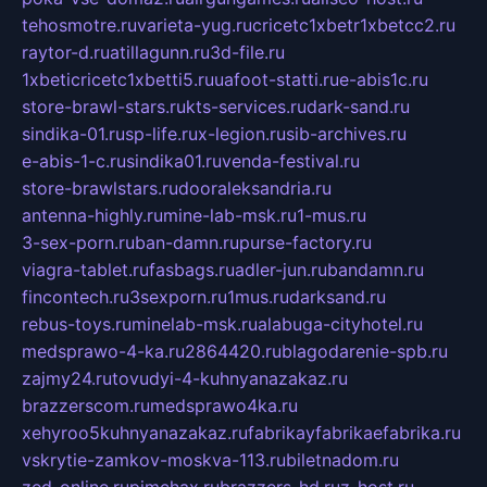
tehosmotre.ru
varieta-yug.ru
cricetc1xbetr1xbetcc2.ru
raytor-d.ru
atillagunn.ru
3d-file.ru
1xbeticricetc1xbetti5.ru
uafoot-statti.ru
e-abis1c.ru
store-brawl-stars.ru
kts-services.ru
dark-sand.ru
sindika-01.ru
sp-life.ru
x-legion.ru
sib-archives.ru
e-abis-1-c.ru
sindika01.ru
venda-festival.ru
store-brawlstars.ru
dooraleksandria.ru
antenna-highly.ru
mine-lab-msk.ru
1-mus.ru
3-sex-porn.ru
ban-damn.ru
purse-factory.ru
viagra-tablet.ru
fasbags.ru
adler-jun.ru
bandamn.ru
fincontech.ru
3sexporn.ru
1mus.ru
darksand.ru
rebus-toys.ru
minelab-msk.ru
alabuga-cityhotel.ru
medsprawo-4-ka.ru
2864420.ru
blagodarenie-spb.ru
zajmy24.ru
tovudyi-4-kuhnyanazakaz.ru
brazzerscom.ru
medsprawo4ka.ru
xehyroo5kuhnyanazakaz.ru
fabrikayfabrikaefabrika.ru
vskrytie-zamkov-moskva-113.ru
biletnadom.ru
zed-online.ru
pimchax.ru
brazzers-hd.ru
z-host.ru