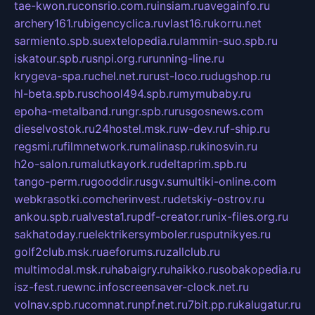
tae-kwon.ru
consrio.com.ru
insiam.ru
avegainfo.ru
archery161.ru
bigencyclica.ru
vlast16.ru
korru.net
sarmiento.spb.su
extelopedia.ru
lammin-suo.spb.ru
iskatour.spb.ru
snpi.org.ru
running-line.ru
krygeva-spa.ru
chel.net.ru
rust-loco.ru
dugshop.ru
hl-beta.spb.ru
school494.spb.ru
mymubaby.ru
epoha-metalband.ru
ngr.spb.ru
rusgosnews.com
dieselvostok.ru
24hostel.msk.ru
w-dev.ru
f-ship.ru
regsmi.ru
filmnetwork.ru
malinasp.ru
kinosvin.ru
h2o-salon.ru
malutkayork.ru
deltaprim.spb.ru
tango-perm.ru
gooddir.ru
sgv.su
multiki-online.com
webkrasotki.com
cherinvest.ru
detskiy-ostrov.ru
ankou.spb.ru
alvesta1.ru
pdf-creator.ru
nix-files.org.ru
sakhatoday.ru
elektrikersymboler.ru
sputnikyes.ru
golf2club.msk.ru
aeforums.ru
zallclub.ru
multimodal.msk.ru
habaigry.ru
haikko.ru
sobakopedia.ru
isz-fest.ru
ewnc.info
screensaver-clock.net.ru
volnav.spb.ru
comnat.ru
npf.net.ru
7bit.pp.ru
kalugatur.ru