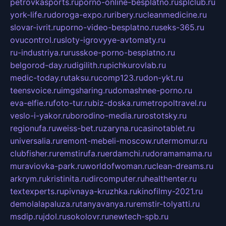
petrovkasports.ru
porno-online-besplatno.ru
splclub.ru
york-life.ru
doroga-expo.ru
ribery.ru
cleanmedicine.ru
slovar-ivrit.ru
porno-video-besplatno.ru
seks-365.ru
ovucontrol.ru
sloty-igrovyye-avtomaty.ru
ru-industriya.ru
russkoe-porno-besplatno.ru
belgorod-day.ru
digilith.ru
pichkurovlab.ru
medic-today.ru
taksu.ru
comp123.ru
don-ykt.ru
teensvoice.ru
imgsharing.ru
domashnee-porno.ru
eva-elfie.ru
foto-tur.ru
biz-doska.ru
metropoltravel.ru
veslo-i-yakor.ru
borodino-media.ru
rostotsky.ru
regionufa.ru
weiss-bet.ru
zaryna.ru
casinotablet.ru
universalia.ru
remont-mebeli-moscow.ru
termomur.ru
clubfisher.ru
remstirufa.ru
erdamchi.ru
doramamama.ru
muraviovka-park.ru
worldofwoman.ru
clean-dreams.ru
arkrym.ru
kristinita.ru
dircomputer.ru
healthenter.ru
textexperts.ru
pivnaya-kruzhka.ru
kinofilmy-2021.ru
demolalapaluza.ru
tanyavanya.ru
remstir-tolyatti.ru
msdip.ru
jdol.ru
sokolovr.ru
newtech-spb.ru