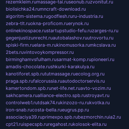
rezemkleim.ru
massage-tai.ru
seonub.ru
zvonitut.ru
biolisichka24.ru
mncraft-download.ru
algoritm-sistema.ru
godflesh.ru
ru-industria.ru
zebra-tlt.ru
okna-proficom.ru
erynok.ru
onlinekinospace.ru
startupstudio-fefu.ru
zarges-ru.ru
gegenjustizunrecht.ru
autobalashov.ru
utrovortu.ru
spiski-firm.ru
elara-m.ru
kinomusorka.ru
mkcslava.ru
2bets.ru
vintovoykompressor.ru
birminghamvsfulham.ru
sarmat-komp.ru
pioneeri.ru
amadis-chocolate.ru
shkurki-karakulya.ru
kanotiforet.spb.ru
tutmassage.ru
ecolog.org.ru
praga.spb.ru
falcorussia.ru
autodoctorservis.ru
kamertondom.spb.ru
net-life.net.ru
avto-vozim.ru
sakhcamera.ru
alliance-electro.spb.ru
stroyavt.ru
controlweb1.ru
tdsak74.ru
kinzozo-ru.ru
kvotka.ru
iron-snab.ru
costa-bella.ru
eugrus.pp.ru
associaciya39.ru
primexpo.spb.ru
bezmorchin.ru
ia2.ru
cpt21.ru
ispecspb.ru
regahost.ru
kolosok-elita.ru