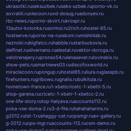
ukrasotki.ru
seksuzbek.ru
seks-uzbek.ru
porno-vk.ru
sovratili.ru
olecoon.ru
vd-dosug.ru
adonyev.ru
rbc-news.ru
porno-skvirt.ru
krospr.ru
13autor-kolonka.ru
sormol.ru
2rich.ru
hostel-65.ru
hostserve.ru
porno-na-russkom.ru
mishinlab.ru
neznobi.ru
bigfatcc.ru
habble.ru
starbucksvia.ru
delfinet.ru
silvernano.ru
elestal.ru
vektor-doroga.ru
velotrenajery.ru
pronso54.ru
lenasever.ru
lovinskix.ru
show-pets.ru
smartnews03.ru
discofoxworld.ru
miraclecoon.ru
pongup.ru
hostel65.ru
liura.ru
glasspb.ru
firehunters.ru
gribowo.ru
gnalis.ru
bulkitula.ru
hometown-france.ru
1-xbeticricetc-1-xbetti-5.ru
shop-garena.ru
cricetc-1-xbetr-1-xbetcc-2.ru
one-life-story.ru
top-halyava.ru
accounts112.ru
poka-vse-doma-2.ru
3-d-file.ru
hahahaharms.ru
g2012.ru
tst-1.ru
shaggy-cat.ru
opsmgr.ru
ev-gallery.ru
g-2012.ru
ops-mgr.ru
accounts-112.ru
csm-demo.ru
poka-vse-doma2.ru
airgungames.ru
allseo-host.ru