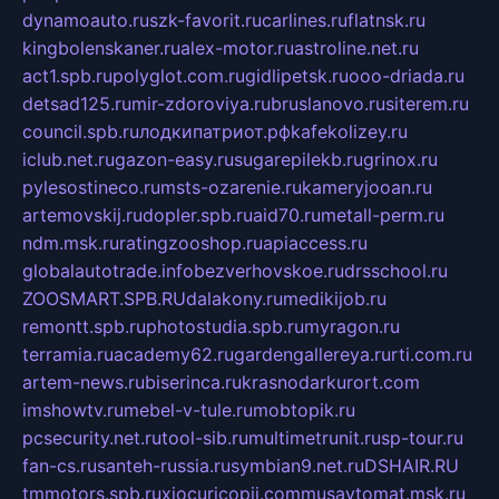
dynamoauto.ru
szk-favorit.ru
carlines.ru
flatnsk.ru
kingbolenskaner.ru
alex-motor.ru
astroline.net.ru
act1.spb.ru
polyglot.com.ru
gidlipetsk.ru
ooo-driada.ru
detsad125.ru
mir-zdoroviya.ru
bruslanovo.ru
siterem.ru
council.spb.ru
лодкипатриот.рф
kafekolizey.ru
iclub.net.ru
gazon-easy.ru
sugarepilekb.ru
grinox.ru
pylesostineco.ru
msts-ozarenie.ru
kameryjooan.ru
artemovskij.ru
dopler.spb.ru
aid70.ru
metall-perm.ru
ndm.msk.ru
ratingzooshop.ru
apiaccess.ru
globalautotrade.info
bezverhovskoe.ru
drsschool.ru
ZOOSMART.SPB.RU
dalakony.ru
medikijob.ru
remontt.spb.ru
photostudia.spb.ru
myragon.ru
terramia.ru
academy62.ru
gardengallereya.ru
rti.com.ru
artem-news.ru
biserinca.ru
krasnodarkurort.com
imshowtv.ru
mebel-v-tule.ru
mobtopik.ru
pcsecurity.net.ru
tool-sib.ru
multimetrunit.ru
sp-tour.ru
fan-cs.ru
santeh-russia.ru
symbian9.net.ru
DSHAIR.RU
tmmotors.spb.ru
xjocuricopii.com
musavtomat.msk.ru