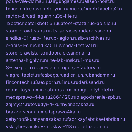
poka-vse-doma2.ru
airgungames.ru
allseo-host.ru
tehosmotre.ru
varieta-yug.ru
cricetc1xbetr1xbetcc2.ru
raytor-d.ru
atillagunn.ru
3d-file.ru
1xbeticricetc1xbetti5.ru
uafoot-statti.ru
e-abis1c.ru
store-brawl-stars.ru
kts-services.ru
dark-sand.ru
sindika-01.ru
sp-life.ru
x-legion.ru
sib-archives.ru
e-abis-1-c.ru
sindika01.ru
venda-festival.ru
store-brawlstars.ru
dooraleksandria.ru
antenna-highly.ru
mine-lab-msk.ru
1-mus.ru
3-sex-porn.ru
ban-damn.ru
purse-factory.ru
viagra-tablet.ru
fasbags.ru
adler-jun.ru
bandamn.ru
fincontech.ru
3sexporn.ru
1mus.ru
darksand.ru
rebus-toys.ru
minelab-msk.ru
alabuga-cityhotel.ru
medsprawo-4-ka.ru
2864420.ru
blagodarenie-spb.ru
zajmy24.ru
tovudyi-4-kuhnyanazakaz.ru
brazzerscom.ru
medsprawo4ka.ru
xehyroo5kuhnyanazakaz.ru
fabrikayfabrikaefabrika.ru
vskrytie-zamkov-moskva-113.ru
biletnadom.ru