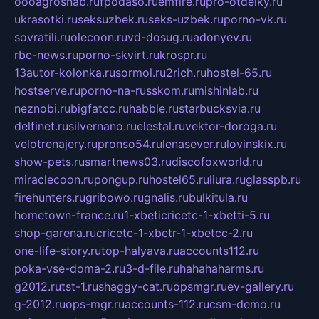
oooagrosnab.ru
fpodaso.ru
emfire.ru
pro-otdelky.ru
ukrasotki.ru
seksuzbek.ru
seks-uzbek.ru
porno-vk.ru
sovratili.ru
olecoon.ru
vd-dosug.ru
adonyev.ru
rbc-news.ru
porno-skvirt.ru
krospr.ru
13autor-kolonka.ru
sormol.ru
2rich.ru
hostel-65.ru
hostserve.ru
porno-na-russkom.ru
mishinlab.ru
neznobi.ru
bigfatcc.ru
habble.ru
starbucksvia.ru
delfinet.ru
silvernano.ru
elestal.ru
vektor-doroga.ru
velotrenajery.ru
pronso54.ru
lenasever.ru
lovinskix.ru
show-pets.ru
smartnews03.ru
discofoxworld.ru
miraclecoon.ru
pongup.ru
hostel65.ru
liura.ru
glasspb.ru
firehunters.ru
gribowo.ru
gnalis.ru
bulkitula.ru
hometown-france.ru
1-xbeticricetc-1-xbetti-5.ru
shop-garena.ru
cricetc-1-xbetr-1-xbetcc-2.ru
one-life-story.ru
top-halyava.ru
accounts112.ru
poka-vse-doma-2.ru
3-d-file.ru
hahahaharms.ru
g2012.ru
tst-1.ru
shaggy-cat.ru
opsmgr.ru
ev-gallery.ru
g-2012.ru
ops-mgr.ru
accounts-112.ru
csm-demo.ru