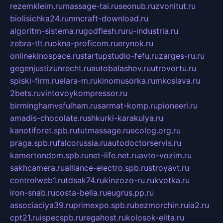
rezemkleim.ru
massage-tai.ru
seonub.ru
zvonitut.ru
biolisichka24.ru
mncraft-download.ru
algoritm-sistema.ru
godflesh.ru
ru-industria.ru
zebra-tlt.ru
okna-proficom.ru
erynok.ru
onlinekinospace.ru
startupstudio-fefu.ru
zarges-ru.ru
gegenjustizunrecht.ru
autobalashov.ru
utrovortu.ru
spiski-firm.ru
elara-m.ru
kinomusorka.ru
mkcslava.ru
2bets.ru
vintovoykompressor.ru
birminghamvsfulham.ru
sarmat-komp.ru
pioneeri.ru
amadis-chocolate.ru
shkurki-karakulya.ru
kanotiforet.spb.ru
tutmassage.ru
ecolog.org.ru
praga.spb.ru
falcorussia.ru
autodoctorservis.ru
kamertondom.spb.ru
net-life.net.ru
avto-vozim.ru
sakhcamera.ru
alliance-electro.spb.ru
stroyavt.ru
controlweb1.ru
tdsak74.ru
kinzozo-ru.ru
kvotka.ru
iron-snab.ru
costa-bella.ru
eugrus.pp.ru
associaciya39.ru
primexpo.spb.ru
bezmorchin.ru
ia2.ru
cpt21.ru
ispecspb.ru
regahost.ru
kolosok-elita.ru