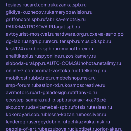
tesiaes.ru
card.com.ru
kazanka.spb.ru
gildiya-kuznecov.ru
kameryboavision.ru
griffoncom.spb.ru
fabrika-emotsiy.ru
PARK-MATROSOVA.RU
agat.spb.ru
avtoyurist-moskva1.ru
hardware.org.ru
схема-авто.рф
dg-lab.ru
angrup.ru
recruiter.spb.ru
music8.spb.ru
krsk124.ru
kubok.spb.ru
romanofforex.ru
analitikaplus.ru
spyonline.ru
zosikamery.ru
sloboda-ural.pp.ru
AUTO-COM.SU
hohota.net
alimy.ru
online-z.com
aromat-vostoka.ru
otdelkaexp.ru
mobilvest.ru
bbd.net.ru
mebelshop.msk.ru
smp-forum.ru
bastion-td.ru
kosmoscreative.ru
avrmotors.ru
art-galadesign.ru
tiffany-c.ru
ecostep-samara.ru
d-p.spb.ru
галактика73.рф
sko.com.ru
davitamebel-spb.ru
fotsis.ru
tesiaes.ru
kokoroyari.spb.ru
blesna-kazan.ru
mossilver.ru
lenderoq.ru
sergeydobrin.ru
tochkazvuka.msk.ru
people-of-art.ru
bezzubova.ru
clubtibet.ru
orior-aks.ru