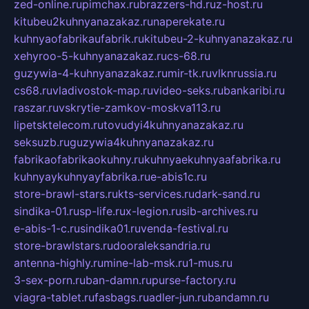
zed-online.ru
pimchax.ru
brazzers-hd.ru
z-host.ru
kitubeu2kuhnyanazakaz.ru
naperekate.ru
kuhnyaofabrikaufabrik.ru
kitubeu-2-kuhnyanazakaz.ru
xehyroo-5-kuhnyanazakaz.ru
cs-68.ru
guzywia-4-kuhnyanazakaz.ru
mir-tk.ru
vlknrussia.ru
cs68.ru
vladivostok-map.ru
video-seks.ru
bankaribi.ru
raszar.ru
vskrytie-zamkov-moskva113.ru
lipetsktelecom.ru
tovudyi4kuhnyanazakaz.ru
seksuzb.ru
guzywia4kuhnyanazakaz.ru
fabrikaofabrikaokuhny.ru
kuhnyaekuhnyaafabrika.ru
kuhnyaykuhnyayfabrika.ru
e-abis1c.ru
store-brawl-stars.ru
kts-services.ru
dark-sand.ru
sindika-01.ru
sp-life.ru
x-legion.ru
sib-archives.ru
e-abis-1-c.ru
sindika01.ru
venda-festival.ru
store-brawlstars.ru
dooraleksandria.ru
antenna-highly.ru
mine-lab-msk.ru
1-mus.ru
3-sex-porn.ru
ban-damn.ru
purse-factory.ru
viagra-tablet.ru
fasbags.ru
adler-jun.ru
bandamn.ru