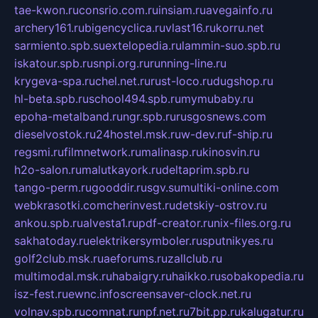
tae-kwon.ru
consrio.com.ru
insiam.ru
avegainfo.ru
archery161.ru
bigencyclica.ru
vlast16.ru
korru.net
sarmiento.spb.su
extelopedia.ru
lammin-suo.spb.ru
iskatour.spb.ru
snpi.org.ru
running-line.ru
krygeva-spa.ru
chel.net.ru
rust-loco.ru
dugshop.ru
hl-beta.spb.ru
school494.spb.ru
mymubaby.ru
epoha-metalband.ru
ngr.spb.ru
rusgosnews.com
dieselvostok.ru
24hostel.msk.ru
w-dev.ru
f-ship.ru
regsmi.ru
filmnetwork.ru
malinasp.ru
kinosvin.ru
h2o-salon.ru
malutkayork.ru
deltaprim.spb.ru
tango-perm.ru
gooddir.ru
sgv.su
multiki-online.com
webkrasotki.com
cherinvest.ru
detskiy-ostrov.ru
ankou.spb.ru
alvesta1.ru
pdf-creator.ru
nix-files.org.ru
sakhatoday.ru
elektrikersymboler.ru
sputnikyes.ru
golf2club.msk.ru
aeforums.ru
zallclub.ru
multimodal.msk.ru
habaigry.ru
haikko.ru
sobakopedia.ru
isz-fest.ru
ewnc.info
screensaver-clock.net.ru
volnav.spb.ru
comnat.ru
npf.net.ru
7bit.pp.ru
kalugatur.ru