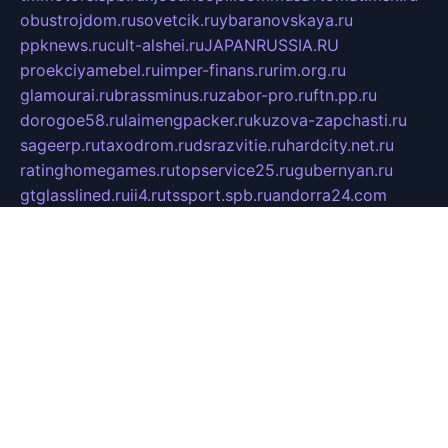
obustrojdom.ru
sovetcik.ru
ybaranovskaya.ru
ppknews.ru
cult-alshei.ru
JAPANRUSSIA.RU
proekciyamebel.ru
imper-finans.ru
rim.org.ru
glamourai.ru
brassminus.ru
zabor-pro.ru
ftn.pp.ru
dorogoe58.ru
laimengpacker.ru
kuzova-zapchasti.ru
sageerp.ru
taxodrom.ru
dsrazvitie.ru
hardcity.net.ru
ratinghomegames.ru
topservice25.ru
gubernyan.ru
gtglasslined.ru
ii4.ru
tssport.spb.ru
andorra24.com
blackwallstreet.ru
oboimos.ru
optim-doors.com.ru
ikuch.ru
nycr.org.ru
npa21.ru
vremya-ch.spb.ru
desert000.ru
ivtorgi.ru
ifiori.ru
catalog-statei.ru
dcv.org.ru
spetsmaster174.ru
ipkameryhiseeu.ru
dum26.ru
ruspol.spb.ru
fr-opendp.ru
kam-solnyshko.ru
cheyenne-arapaho.ru
sevzapmetal.spb.ru
ted-lapidus.spb.ru
parasite-eliminator.ru
sigma-complete.ru
modernworld.ru
dama-moda.ru
eholot-group.ru
sk-nvkz.ru
DRONGOLD.RU
democratia2.ru
i-farmer.ru
mass-sport.org