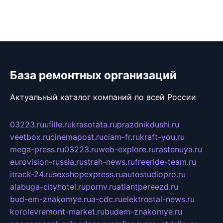
База ремонтных организаций
Актуальный каталог компаний по всей России
03223.ru
ufille.ru
krasotata.ru
prazdnikdushi.ru
veetbox.ru
cinemapost.ru
ciam-fr.ru
kraft-you.ru
mega-press.ru
03223.ru
web-explore.ru
rastenuya.ru
eurovision-russia.ru
strah-news.ru
freeride-team.ru
itrack-24.ru
sexshopexpress.ru
autostudiopro.ru
alabuga-cityhotel.ru
pornv.ru
atlantpereezd.ru
bud-em-znakomye.ru
a-cdc.ru
elektrostal-news.ru
korolevremont-market.ru
budem-znakomye.ru