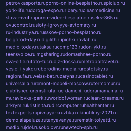
petrovkasports.ru
porno-online-besplatno.ru
splclub.ru
york-life.ru
doroga-expo.ru
ribery.ru
cleanmedicine.ru
slovar-ivrit.ru
porno-video-besplatno.ru
seks-365.ru
ovucontrol.ru
sloty-igrovyye-avtomaty.ru
ru-industriya.ru
russkoe-porno-besplatno.ru
belgorod-day.ru
digilith.ru
pichkurovlab.ru
medic-today.ru
taksu.ru
comp123.ru
don-ykt.ru
teensvoice.ru
imgsharing.ru
domashnee-porno.ru
eva-elfie.ru
foto-tur.ru
biz-doska.ru
metropoltravel.ru
veslo-i-yakor.ru
borodino-media.ru
rostotsky.ru
regionufa.ru
weiss-bet.ru
zaryna.ru
casinotablet.ru
universalia.ru
remont-mebeli-moscow.ru
termomur.ru
clubfisher.ru
remstirufa.ru
erdamchi.ru
doramamama.ru
muraviovka-park.ru
worldofwoman.ru
clean-dreams.ru
arkrym.ru
kristinita.ru
dircomputer.ru
healthenter.ru
textexperts.ru
pivnaya-kruzhka.ru
kinofilmy-2021.ru
demolalapaluza.ru
tanyavanya.ru
remstir-tolyatti.ru
msdip.ru
jdol.ru
sokolovr.ru
newtech-spb.ru