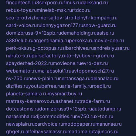
fincontech.ru
3sexporn.ru
1mus.ru
darksand.ru
rebus-toys.ru
minelab-msk.ru
rtdco.ru
seo-prodvizhenie-sajtov-stroitelnyh-kompanij.ru
card-voice.ru
rulonnyygazon177.ru
snow-guard.ru
domizbrusa-9x12spb.ru
demaholding.ru
aalse.ru
a380club.ru
argentinamia.ru
perkoka.ru
movie-one.ru
perk-oka.ru
g-octopus.ru
sibarchives.ru
andreislyusar.ru
naruto-x.ru
pursefactory.ru
tor-lyubov-i-grom.ru
spayderhed-2022.ru
movieone.ru
evro-dez.ru
webamator.ru
ma-absolut1.ru
avtopomosch27.ru
nv-750.ru
news-plain.ru
nertansaga.ru
delanalad.ru
dizfiles.ru
youtubefree.ru
aria-family.ru
roadli.ru
planeta-samara.ru
mysmartbuy.ru
matrasy-kemerovo.ru
ashanet.ru
trade-farm.ru
dotcustoms.ru
domizbrusa9x12spb.ru
autodamp.ru
narasimha.ru
djcommodities.ru
nv750.ru
x-ton.ru
newsplain.ru
cardvoice.ru
modopaper.ru
manunae.ru
gbget.ru
alfeihavsalnassr.ru
madoma.ru
tajuncos.ru