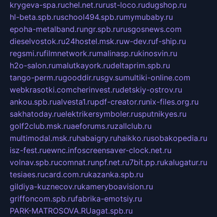
krygeva-spa.ru
chel.net.ru
rust-loco.ru
dugshop.ru
hl-beta.spb.ru
school494.spb.ru
mymubaby.ru
epoha-metalband.ru
ngr.spb.ru
rusgosnews.com
dieselvostok.ru
24hostel.msk.ru
w-dev.ru
f-ship.ru
regsmi.ru
filmnetwork.ru
malinasp.ru
kinosvin.ru
h2o-salon.ru
malutkayork.ru
deltaprim.spb.ru
tango-perm.ru
gooddir.ru
sgv.su
multiki-online.com
webkrasotki.com
cherinvest.ru
detskiy-ostrov.ru
ankou.spb.ru
alvesta1.ru
pdf-creator.ru
nix-files.org.ru
sakhatoday.ru
elektrikersymboler.ru
sputnikyes.ru
golf2club.msk.ru
aeforums.ru
zallclub.ru
multimodal.msk.ru
habaigry.ru
haikko.ru
sobakopedia.ru
isz-fest.ru
ewnc.info
screensaver-clock.net.ru
volnav.spb.ru
comnat.ru
npf.net.ru
7bit.pp.ru
kalugatur.ru
tesiaes.ru
card.com.ru
kazanka.spb.ru
gildiya-kuznecov.ru
kameryboavision.ru
griffoncom.spb.ru
fabrika-emotsiy.ru
PARK-MATROSOVA.RU
agat.spb.ru