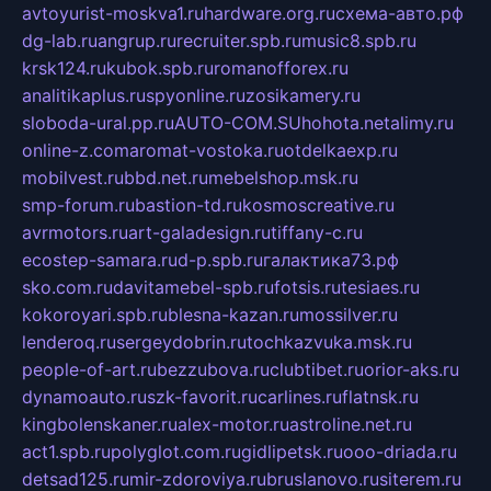
avtoyurist-moskva1.ru
hardware.org.ru
схема-авто.рф
dg-lab.ru
angrup.ru
recruiter.spb.ru
music8.spb.ru
krsk124.ru
kubok.spb.ru
romanofforex.ru
analitikaplus.ru
spyonline.ru
zosikamery.ru
sloboda-ural.pp.ru
AUTO-COM.SU
hohota.net
alimy.ru
online-z.com
aromat-vostoka.ru
otdelkaexp.ru
mobilvest.ru
bbd.net.ru
mebelshop.msk.ru
smp-forum.ru
bastion-td.ru
kosmoscreative.ru
avrmotors.ru
art-galadesign.ru
tiffany-c.ru
ecostep-samara.ru
d-p.spb.ru
галактика73.рф
sko.com.ru
davitamebel-spb.ru
fotsis.ru
tesiaes.ru
kokoroyari.spb.ru
blesna-kazan.ru
mossilver.ru
lenderoq.ru
sergeydobrin.ru
tochkazvuka.msk.ru
people-of-art.ru
bezzubova.ru
clubtibet.ru
orior-aks.ru
dynamoauto.ru
szk-favorit.ru
carlines.ru
flatnsk.ru
kingbolenskaner.ru
alex-motor.ru
astroline.net.ru
act1.spb.ru
polyglot.com.ru
gidlipetsk.ru
ooo-driada.ru
detsad125.ru
mir-zdoroviya.ru
bruslanovo.ru
siterem.ru