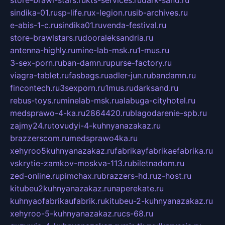
store-brawl-stars.ru
kts-services.ru
dark-sand.ru
sindika-01.ru
sp-life.ru
x-legion.ru
sib-archives.ru
e-abis-1-c.ru
sindika01.ru
venda-festival.ru
store-brawlstars.ru
dooraleksandria.ru
antenna-highly.ru
mine-lab-msk.ru
1-mus.ru
3-sex-porn.ru
ban-damn.ru
purse-factory.ru
viagra-tablet.ru
fasbags.ru
adler-jun.ru
bandamn.ru
fincontech.ru
3sexporn.ru
1mus.ru
darksand.ru
rebus-toys.ru
minelab-msk.ru
alabuga-cityhotel.ru
medsprawo-4-ka.ru
2864420.ru
blagodarenie-spb.ru
zajmy24.ru
tovudyi-4-kuhnyanazakaz.ru
brazzerscom.ru
medsprawo4ka.ru
xehyroo5kuhnyanazakaz.ru
fabrikayfabrikaefabrika.ru
vskrytie-zamkov-moskva-113.ru
biletnadom.ru
zed-online.ru
pimchax.ru
brazzers-hd.ru
z-host.ru
kitubeu2kuhnyanazakaz.ru
naperekate.ru
kuhnyaofabrikaufabrik.ru
kitubeu-2-kuhnyanazakaz.ru
xehyroo-5-kuhnyanazakaz.ru
cs-68.ru