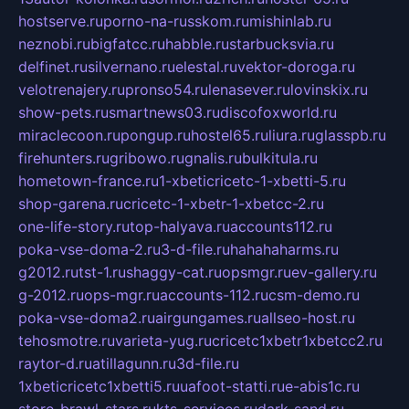
hostserve.ru
porno-na-russkom.ru
mishinlab.ru
neznobi.ru
bigfatcc.ru
habble.ru
starbucksvia.ru
delfinet.ru
silvernano.ru
elestal.ru
vektor-doroga.ru
velotrenajery.ru
pronso54.ru
lenasever.ru
lovinskix.ru
show-pets.ru
smartnews03.ru
discofoxworld.ru
miraclecoon.ru
pongup.ru
hostel65.ru
liura.ru
glasspb.ru
firehunters.ru
gribowo.ru
gnalis.ru
bulkitula.ru
hometown-france.ru
1-xbeticricetc-1-xbetti-5.ru
shop-garena.ru
cricetc-1-xbetr-1-xbetcc-2.ru
one-life-story.ru
top-halyava.ru
accounts112.ru
poka-vse-doma-2.ru
3-d-file.ru
hahahaharms.ru
g2012.ru
tst-1.ru
shaggy-cat.ru
opsmgr.ru
ev-gallery.ru
g-2012.ru
ops-mgr.ru
accounts-112.ru
csm-demo.ru
poka-vse-doma2.ru
airgungames.ru
allseo-host.ru
tehosmotre.ru
varieta-yug.ru
cricetc1xbetr1xbetcc2.ru
raytor-d.ru
atillagunn.ru
3d-file.ru
1xbeticricetc1xbetti5.ru
uafoot-statti.ru
e-abis1c.ru