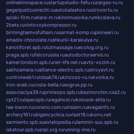
onlinekinospace.ru
startupstudio-fefu.ru
zarges-ru.ru
gegenjustizunrecht.ru
autobalashov.ru
utrovortu.ru
spiski-firm.ru
elara-m.ru
kinomusorka.ru
mkcslava.ru
2bets.ru
vintovoykompressor.ru
birminghamvsfulham.ru
sarmat-komp.ru
pioneeri.ru
amadis-chocolate.ru
shkurki-karakulya.ru
kanotiforet.spb.ru
tutmassage.ru
ecolog.org.ru
praga.spb.ru
falcorussia.ru
autodoctorservis.ru
kamertondom.spb.ru
net-life.net.ru
avto-vozim.ru
sakhcamera.ru
alliance-electro.spb.ru
stroyavt.ru
controlweb1.ru
tdsak74.ru
kinzozo-ru.ru
kvotka.ru
iron-snab.ru
costa-bella.ru
eugrus.pp.ru
associaciya39.ru
primexpo.spb.ru
bezmorchin.ru
ia2.ru
cpt21.ru
ispecspb.ru
regahost.ru
kolosok-elita.ru
tae-kwon.ru
consrio.com.ru
insiam.ru
avegainfo.ru
archery161.ru
bigencyclica.ru
vlast16.ru
korru.net
sarmiento.spb.su
extelopedia.ru
lammin-suo.spb.ru
iskatour.spb.ru
snpi.org.ru
running-line.ru