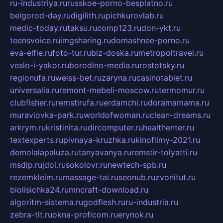
ru-industriya.ru
russkoe-porno-besplatno.ru
belgorod-day.ru
digilith.ru
pichkurovlab.ru
medic-today.ru
taksu.ru
comp123.ru
don-ykt.ru
teensvoice.ru
imgsharing.ru
domashnee-porno.ru
eva-elfie.ru
foto-tur.ru
biz-doska.ru
metropoltravel.ru
veslo-i-yakor.ru
borodino-media.ru
rostotsky.ru
regionufa.ru
weiss-bet.ru
zaryna.ru
casinotablet.ru
universalia.ru
remont-mebeli-moscow.ru
termomur.ru
clubfisher.ru
remstirufa.ru
erdamchi.ru
doramamama.ru
muraviovka-park.ru
worldofwoman.ru
clean-dreams.ru
arkrym.ru
kristinita.ru
dircomputer.ru
healthenter.ru
textexperts.ru
pivnaya-kruzhka.ru
kinofilmy-2021.ru
demolalapaluza.ru
tanyavanya.ru
remstir-tolyatti.ru
msdip.ru
jdol.ru
sokolovr.ru
newtech-spb.ru
rezemkleim.ru
massage-tai.ru
seonub.ru
zvonitut.ru
biolisichka24.ru
mncraft-download.ru
algoritm-sistema.ru
godflesh.ru
ru-industria.ru
zebra-tlt.ru
okna-proficom.ru
erynok.ru