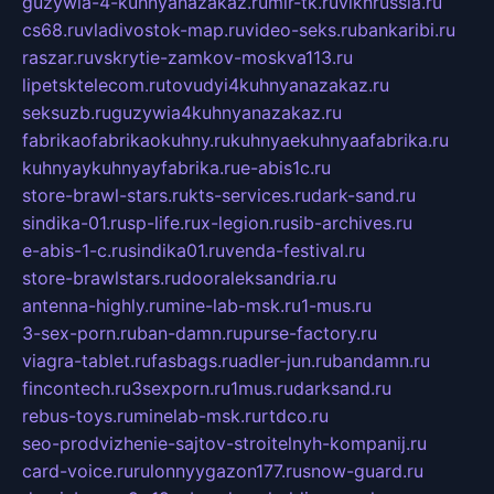
guzywia-4-kuhnyanazakaz.ru
mir-tk.ru
vlknrussia.ru
cs68.ru
vladivostok-map.ru
video-seks.ru
bankaribi.ru
raszar.ru
vskrytie-zamkov-moskva113.ru
lipetsktelecom.ru
tovudyi4kuhnyanazakaz.ru
seksuzb.ru
guzywia4kuhnyanazakaz.ru
fabrikaofabrikaokuhny.ru
kuhnyaekuhnyaafabrika.ru
kuhnyaykuhnyayfabrika.ru
e-abis1c.ru
store-brawl-stars.ru
kts-services.ru
dark-sand.ru
sindika-01.ru
sp-life.ru
x-legion.ru
sib-archives.ru
e-abis-1-c.ru
sindika01.ru
venda-festival.ru
store-brawlstars.ru
dooraleksandria.ru
antenna-highly.ru
mine-lab-msk.ru
1-mus.ru
3-sex-porn.ru
ban-damn.ru
purse-factory.ru
viagra-tablet.ru
fasbags.ru
adler-jun.ru
bandamn.ru
fincontech.ru
3sexporn.ru
1mus.ru
darksand.ru
rebus-toys.ru
minelab-msk.ru
rtdco.ru
seo-prodvizhenie-sajtov-stroitelnyh-kompanij.ru
card-voice.ru
rulonnyygazon177.ru
snow-guard.ru