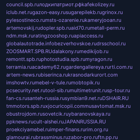
council.spb.ru
лодкипатриот.рф
kafekolizey.ru
iclub.net.ru
gazon-easy.ru
sugarepilekb.ru
grinox.ru
pylesostineco.ru
msts-ozarenie.ru
kameryjooan.ru
artemovskij.ru
dopler.spb.ru
aid70.ru
metall-perm.ru
ndm.msk.ru
ratingzooshop.ru
apiaccess.ru
globalautotrade.info
bezverhovskoe.ru
drsschool.ru
ZOOSMART.SPB.RU
dalakony.ru
medikijob.ru
remontt.spb.ru
photostudia.spb.ru
myragon.ru
terramia.ru
academy62.ru
gardengallereya.ru
rti.com.ru
artem-news.ru
biserinca.ru
krasnodarkurort.com
imshowtv.ru
mebel-v-tule.ru
mobtopik.ru
pcsecurity.net.ru
tool-sib.ru
multimetrunit.ru
sp-tour.ru
fan-cs.ru
santeh-russia.ru
symbian9.net.ru
DSHAIR.RU
tmmotors.spb.ru
xjocuricopii.com
musavtomat.msk.ru
obustrojdom.ru
sovetcik.ru
ybaranovskaya.ru
ppknews.ru
cult-alshei.ru
JAPANRUSSIA.RU
proekciyamebel.ru
imper-finans.ru
rim.org.ru
glamourai.ru
brassminus.ru
zabor-pro.ru
ftn.pp.ru