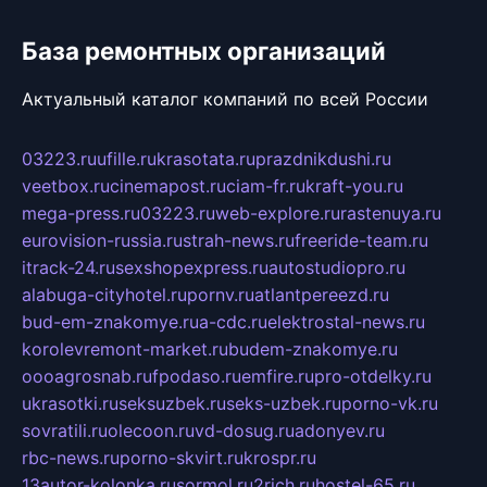
База ремонтных организаций
Актуальный каталог компаний по всей России
03223.ru
ufille.ru
krasotata.ru
prazdnikdushi.ru
veetbox.ru
cinemapost.ru
ciam-fr.ru
kraft-you.ru
mega-press.ru
03223.ru
web-explore.ru
rastenuya.ru
eurovision-russia.ru
strah-news.ru
freeride-team.ru
itrack-24.ru
sexshopexpress.ru
autostudiopro.ru
alabuga-cityhotel.ru
pornv.ru
atlantpereezd.ru
bud-em-znakomye.ru
a-cdc.ru
elektrostal-news.ru
korolevremont-market.ru
budem-znakomye.ru
oooagrosnab.ru
fpodaso.ru
emfire.ru
pro-otdelky.ru
ukrasotki.ru
seksuzbek.ru
seks-uzbek.ru
porno-vk.ru
sovratili.ru
olecoon.ru
vd-dosug.ru
adonyev.ru
rbc-news.ru
porno-skvirt.ru
krospr.ru
13autor-kolonka.ru
sormol.ru
2rich.ru
hostel-65.ru