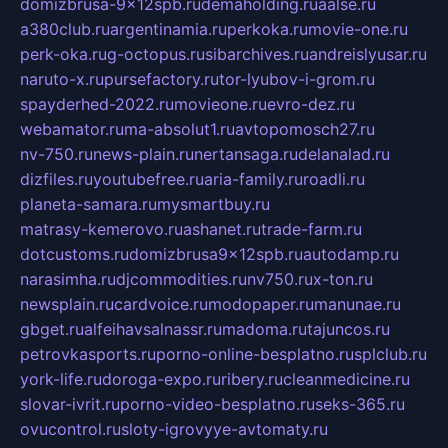
domizbrusa-9x12spb.ru
demaholding.ru
aalse.ru
a380club.ru
argentinamia.ru
perkoka.ru
movie-one.ru
perk-oka.ru
g-octopus.ru
sibarchives.ru
andreislyusar.ru
naruto-x.ru
pursefactory.ru
tor-lyubov-i-grom.ru
spayderhed-2022.ru
movieone.ru
evro-dez.ru
webamator.ru
ma-absolut1.ru
avtopomosch27.ru
nv-750.ru
news-plain.ru
nertansaga.ru
delanalad.ru
dizfiles.ru
youtubefree.ru
aria-family.ru
roadli.ru
planeta-samara.ru
mysmartbuy.ru
matrasy-kemerovo.ru
ashanet.ru
trade-farm.ru
dotcustoms.ru
domizbrusa9x12spb.ru
autodamp.ru
narasimha.ru
djcommodities.ru
nv750.ru
x-ton.ru
newsplain.ru
cardvoice.ru
modopaper.ru
manunae.ru
gbget.ru
alfeihavsalnassr.ru
madoma.ru
tajuncos.ru
petrovkasports.ru
porno-online-besplatno.ru
splclub.ru
york-life.ru
doroga-expo.ru
ribery.ru
cleanmedicine.ru
slovar-ivrit.ru
porno-video-besplatno.ru
seks-365.ru
ovucontrol.ru
sloty-igrovyye-avtomaty.ru