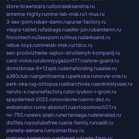
store-brawlstars.ru
dooraleksandria.ru
antenna-highly.ru
mine-lab-msk.ru
1-mus.ru
3-sex-porn.ru
ban-damn.ru
purse-factory.ru
viagra-tablet.ru
fasbags.ru
adler-jun.ru
bandamn.ru
fincontech.ru
3sexporn.ru
1mus.ru
darksand.ru
rebus-toys.ru
minelab-msk.ru
rtdco.ru
seo-prodvizhenie-sajtov-stroitelnyh-kompanij.ru
card-voice.ru
rulonnyygazon177.ru
snow-guard.ru
domizbrusa-9x12spb.ru
demaholding.ru
aalse.ru
a380club.ru
argentinamia.ru
perkoka.ru
movie-one.ru
perk-oka.ru
g-octopus.ru
sibarchives.ru
andreislyusar.ru
naruto-x.ru
pursefactory.ru
tor-lyubov-i-grom.ru
spayderhed-2022.ru
movieone.ru
evro-dez.ru
webamator.ru
ma-absolut1.ru
avtopomosch27.ru
nv-750.ru
news-plain.ru
nertansaga.ru
delanalad.ru
dizfiles.ru
youtubefree.ru
aria-family.ru
roadli.ru
planeta-samara.ru
mysmartbuy.ru
matrasy-kemerovo.ru
ashanet.ru
trade-farm.ru