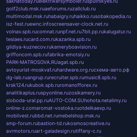
sakhatoday.ru
elektrikersymboler.ru
sputnikyes.ru
golf2club.msk.ru
aeforums.ru
zallclub.ru
multimodal.msk.ru
habaigry.ru
haikko.ru
sobakopedia.ru
isz-fest.ru
ewnc.info
screensaver-clock.net.ru
volnav.spb.ru
comnat.ru
npf.net.ru
7bit.pp.ru
kalugatur.ru
tesiaes.ru
card.com.ru
kazanka.spb.ru
gildiya-kuznecov.ru
kameryboavision.ru
griffoncom.spb.ru
fabrika-emotsiy.ru
PARK-MATROSOVA.RU
agat.spb.ru
avtoyurist-moskva1.ru
hardware.org.ru
схема-авто.рф
dg-lab.ru
angrup.ru
recruiter.spb.ru
music8.spb.ru
krsk124.ru
kubok.spb.ru
romanofforex.ru
analitikaplus.ru
spyonline.ru
zosikamery.ru
sloboda-ural.pp.ru
AUTO-COM.SU
hohota.net
alimy.ru
online-z.com
aromat-vostoka.ru
otdelkaexp.ru
mobilvest.ru
bbd.net.ru
mebelshop.msk.ru
smp-forum.ru
bastion-td.ru
kosmoscreative.ru
avrmotors.ru
art-galadesign.ru
tiffany-c.ru