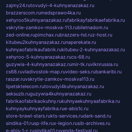
zajmy24.ru
tovudyi-4-kuhnyanazakaz.ru
brazzerscom.ru
medsprawo4ka.ru
xehyroo5kuhnyanazakaz.ru
fabrikayfabrikaefabrika.ru
vskrytie-zamkov-moskva-113.ru
biletnadom.ru
zed-online.ru
pimchax.ru
brazzers-hd.ru
z-host.ru
kitubeu2kuhnyanazakaz.ru
naperekate.ru
kuhnyaofabrikaufabrik.ru
kitubeu-2-kuhnyanazakaz.ru
xehyroo-5-kuhnyanazakaz.ru
cs-68.ru
guzywia-4-kuhnyanazakaz.ru
mir-tk.ru
vlknrussia.ru
cs68.ru
vladivostok-map.ru
video-seks.ru
bankaribi.ru
raszar.ru
vskrytie-zamkov-moskva113.ru
lipetsktelecom.ru
tovudyi4kuhnyanazakaz.ru
seksuzb.ru
guzywia4kuhnyanazakaz.ru
fabrikaofabrikaokuhny.ru
kuhnyaekuhnyaafabrika.ru
kuhnyaykuhnyayfabrika.ru
e-abis1c.ru
store-brawl-stars.ru
kts-services.ru
dark-sand.ru
sindika-01.ru
sp-life.ru
x-legion.ru
sib-archives.ru
e-abis-1-c.ru
sindika01.ru
venda-festival.ru