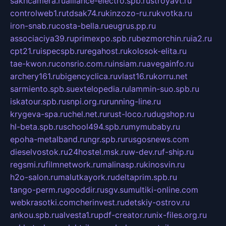
sakhcamera.ru
alliance-electro.spb.ru
stroyavt.ru
controlweb1.ru
tdsak74.ru
kinzozo-ru.ru
kvotka.ru
iron-snab.ru
costa-bella.ru
eugrus.pp.ru
associaciya39.ru
primexpo.spb.ru
bezmorchin.ru
ia2.ru
cpt21.ru
ispecspb.ru
regahost.ru
kolosok-elita.ru
tae-kwon.ru
consrio.com.ru
insiam.ru
avegainfo.ru
archery161.ru
bigencyclica.ru
vlast16.ru
korru.net
sarmiento.spb.su
extelopedia.ru
lammin-suo.spb.ru
iskatour.spb.ru
snpi.org.ru
running-line.ru
krygeva-spa.ru
chel.net.ru
rust-loco.ru
dugshop.ru
hl-beta.spb.ru
school494.spb.ru
mymubaby.ru
epoha-metalband.ru
ngr.spb.ru
rusgosnews.com
dieselvostok.ru
24hostel.msk.ru
w-dev.ru
f-ship.ru
regsmi.ru
filmnetwork.ru
malinasp.ru
kinosvin.ru
h2o-salon.ru
malutkayork.ru
deltaprim.spb.ru
tango-perm.ru
gooddir.ru
sgv.su
multiki-online.com
webkrasotki.com
cherinvest.ru
detskiy-ostrov.ru
ankou.spb.ru
alvesta1.ru
pdf-creator.ru
nix-files.org.ru