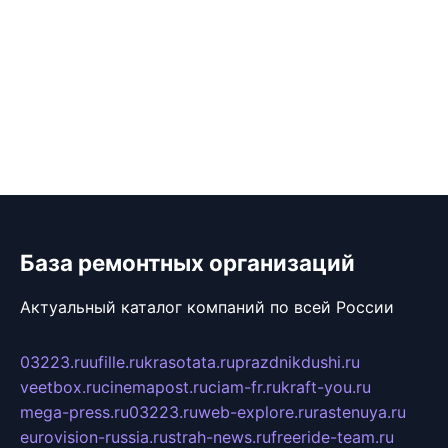
База ремонтных организаций
Актуальный каталог компаний по всей России
03223.ru
ufille.ru
krasotata.ru
prazdnikdushi.ru
veetbox.ru
cinemapost.ru
ciam-fr.ru
kraft-you.ru
mega-press.ru
03223.ru
web-explore.ru
rastenuya.ru
eurovision-russia.ru
strah-news.ru
freeride-team.ru