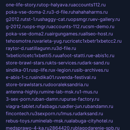
one-life-story.ru
top-halyava.ru
accounts112.ru
poka-vse-doma-2.ru
3-d-file.ru
hahahaharms.ru
g2012.ru
tst-1.ru
shaggy-cat.ru
opsmgr.ru
ev-gallery.ru
g-2012.ru
ops-mgr.ru
accounts-112.ru
csm-demo.ru
poka-vse-doma2.ru
airgungames.ru
allseo-host.ru
tehosmotre.ru
varieta-yug.ru
cricetc1xbetr1xbetcc2.ru
raytor-d.ru
atillagunn.ru
3d-file.ru
1xbeticricetc1xbetti5.ru
uafoot-statti.ru
e-abis1c.ru
store-brawl-stars.ru
kts-services.ru
dark-sand.ru
sindika-01.ru
sp-life.ru
x-legion.ru
sib-archives.ru
e-abis-1-c.ru
sindika01.ru
venda-festival.ru
store-brawlstars.ru
dooraleksandria.ru
antenna-highly.ru
mine-lab-msk.ru
1-mus.ru
3-sex-porn.ru
ban-damn.ru
purse-factory.ru
viagra-tablet.ru
fasbags.ru
adler-jun.ru
bandamn.ru
fincontech.ru
3sexporn.ru
1mus.ru
darksand.ru
rebus-toys.ru
minelab-msk.ru
alabuga-cityhotel.ru
medsprawo-4-ka.ru
2864420.ru
blagodarenie-spb.ru