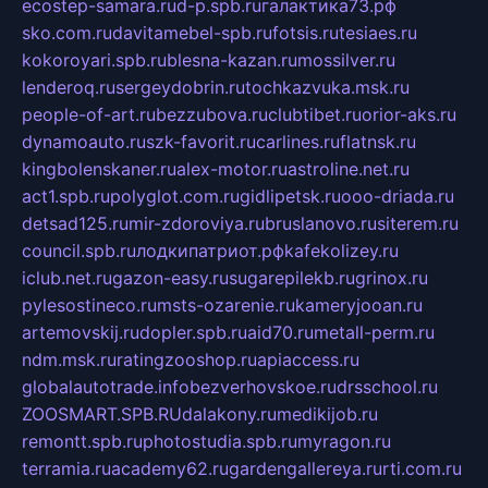
ecostep-samara.ru
d-p.spb.ru
галактика73.рф
sko.com.ru
davitamebel-spb.ru
fotsis.ru
tesiaes.ru
kokoroyari.spb.ru
blesna-kazan.ru
mossilver.ru
lenderoq.ru
sergeydobrin.ru
tochkazvuka.msk.ru
people-of-art.ru
bezzubova.ru
clubtibet.ru
orior-aks.ru
dynamoauto.ru
szk-favorit.ru
carlines.ru
flatnsk.ru
kingbolenskaner.ru
alex-motor.ru
astroline.net.ru
act1.spb.ru
polyglot.com.ru
gidlipetsk.ru
ooo-driada.ru
detsad125.ru
mir-zdoroviya.ru
bruslanovo.ru
siterem.ru
council.spb.ru
лодкипатриот.рф
kafekolizey.ru
iclub.net.ru
gazon-easy.ru
sugarepilekb.ru
grinox.ru
pylesostineco.ru
msts-ozarenie.ru
kameryjooan.ru
artemovskij.ru
dopler.spb.ru
aid70.ru
metall-perm.ru
ndm.msk.ru
ratingzooshop.ru
apiaccess.ru
globalautotrade.info
bezverhovskoe.ru
drsschool.ru
ZOOSMART.SPB.RU
dalakony.ru
medikijob.ru
remontt.spb.ru
photostudia.spb.ru
myragon.ru
terramia.ru
academy62.ru
gardengallereya.ru
rti.com.ru