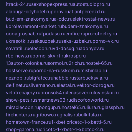
itrack-24.ru
sexshopexpress.ru
autostudiopro.ru
alabuga-cityhotel.ru
pornv.ru
atlantpereezd.ru
bud-em-znakomye.ru
a-cdc.ru
elektrostal-news.ru
korolevremont-market.ru
budem-znakomye.ru
oooagrosnab.ru
fpodaso.ru
emfire.ru
pro-otdelky.ru
ukrasotki.ru
seksuzbek.ru
seks-uzbek.ru
porno-vk.ru
sovratili.ru
olecoon.ru
vd-dosug.ru
adonyev.ru
rbc-news.ru
porno-skvirt.ru
krospr.ru
13autor-kolonka.ru
sormol.ru
2rich.ru
hostel-65.ru
hostserve.ru
porno-na-russkom.ru
mishinlab.ru
neznobi.ru
bigfatcc.ru
habble.ru
starbucksvia.ru
delfinet.ru
silvernano.ru
elestal.ru
vektor-doroga.ru
velotrenajery.ru
pronso54.ru
lenasever.ru
lovinskix.ru
show-pets.ru
smartnews03.ru
discofoxworld.ru
miraclecoon.ru
pongup.ru
hostel65.ru
liura.ru
glasspb.ru
firehunters.ru
gribowo.ru
gnalis.ru
bulkitula.ru
hometown-france.ru
1-xbeticricetc-1-xbetti-5.ru
shop-garena.ru
cricetc-1-xbetr-1-xbetcc-2.ru