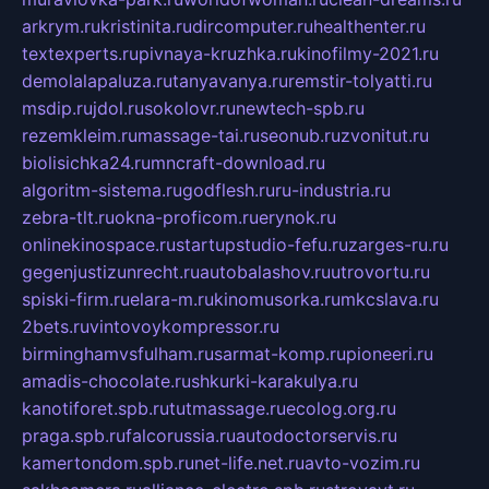
arkrym.ru
kristinita.ru
dircomputer.ru
healthenter.ru
textexperts.ru
pivnaya-kruzhka.ru
kinofilmy-2021.ru
demolalapaluza.ru
tanyavanya.ru
remstir-tolyatti.ru
msdip.ru
jdol.ru
sokolovr.ru
newtech-spb.ru
rezemkleim.ru
massage-tai.ru
seonub.ru
zvonitut.ru
biolisichka24.ru
mncraft-download.ru
algoritm-sistema.ru
godflesh.ru
ru-industria.ru
zebra-tlt.ru
okna-proficom.ru
erynok.ru
onlinekinospace.ru
startupstudio-fefu.ru
zarges-ru.ru
gegenjustizunrecht.ru
autobalashov.ru
utrovortu.ru
spiski-firm.ru
elara-m.ru
kinomusorka.ru
mkcslava.ru
2bets.ru
vintovoykompressor.ru
birminghamvsfulham.ru
sarmat-komp.ru
pioneeri.ru
amadis-chocolate.ru
shkurki-karakulya.ru
kanotiforet.spb.ru
tutmassage.ru
ecolog.org.ru
praga.spb.ru
falcorussia.ru
autodoctorservis.ru
kamertondom.spb.ru
net-life.net.ru
avto-vozim.ru