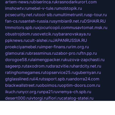
artem-news.ru
biserinca.ru
krasnodarkurort.com
imshowtv.ru
mebel-v-tule.ru
mobtopik.ru
pcsecurity.net.ru
tool-sib.ru
multimetrunit.ru
sp-tour.ru
fan-cs.ru
santeh-russia.ru
symbian9.net.ru
DSHAIR.RU
tmmotors.spb.ru
xjocuricopii.com
musavtomat.msk.ru
obustrojdom.ru
sovetcik.ru
ybaranovskaya.ru
ppknews.ru
cult-alshei.ru
JAPANRUSSIA.RU
proekciyamebel.ru
imper-finans.ru
rim.org.ru
glamourai.ru
brassminus.ru
zabor-pro.ru
ftn.pp.ru
dorogoe58.ru
laimengpacker.ru
kuzova-zapchasti.ru
sageerp.ru
taxodrom.ru
dsrazvitie.ru
hardcity.net.ru
ratinghomegames.ru
topservice25.ru
gubernyan.ru
gtglasslined.ru
ii4.ru
tssport.spb.ru
andorra24.com
blackwallstreet.ru
oboimos.ru
optim-doors.com.ru
ikuch.ru
nycr.org.ru
npa21.ru
vremya-ch.spb.ru
desert000.ru
ivtorgi.ru
ifiori.ru
catalog-statei.ru
dcv.org.ru
spetsmaster174.ru
ipkameryhiseeu.ru
dum26.ru
ruspol.spb.ru
fr-opendp.ru
kam-solnyshko.ru