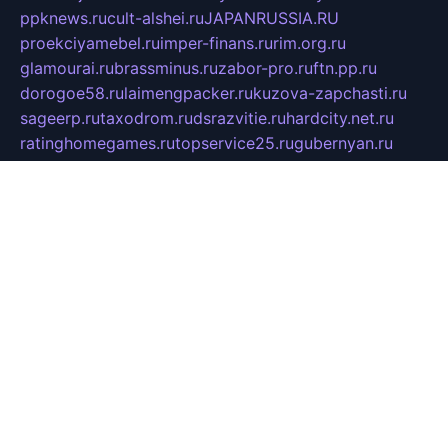
ppknews.ru
cult-alshei.ru
JAPANRUSSIA.RU
proekciyamebel.ru
imper-finans.ru
rim.org.ru
glamourai.ru
brassminus.ru
zabor-pro.ru
ftn.pp.ru
dorogoe58.ru
laimengpacker.ru
kuzova-zapchasti.ru
sageerp.ru
taxodrom.ru
dsrazvitie.ru
hardcity.net.ru
ratinghomegames.ru
topservice25.ru
gubernyan.ru
gtglasslined.ru
ii4.ru
tssport.spb.ru
andorra24.com
blackwallstreet.ru
oboimos.ru
optim-doors.com.ru
ikuch.ru
nycr.org.ru
npa21.ru
vremya-ch.spb.ru
desert000.ru
ivtorgi.ru
ifiori.ru
catalog-statei.ru
dcv.org.ru
spetsmaster174.ru
ipkameryhiseeu.ru
dum26.ru
ruspol.spb.ru
fr-opendp.ru
kam-solnyshko.ru
cheyenne-arapaho.ru
sevzapmetal.spb.ru
ted-lapidus.spb.ru
parasite-eliminator.ru
sigma-complete.ru
modernworld.ru
dama-moda.ru
eholot-group.ru
sk-nvkz.ru
DRONGOLD.RU
democratia2.ru
i-farmer.ru
mass-sport.org
jablonex.spb.ru
bookmess.ru
linkword.ru