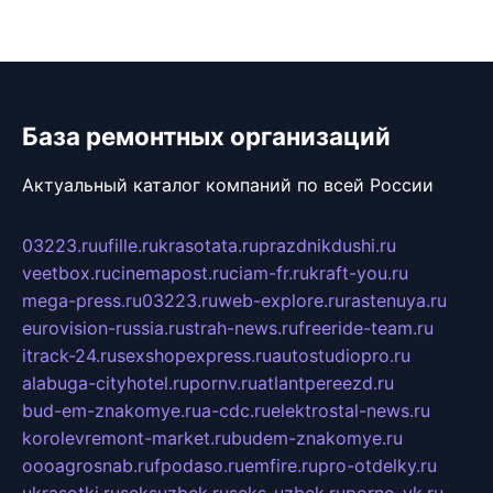
База ремонтных организаций
Актуальный каталог компаний по всей России
03223.ru
ufille.ru
krasotata.ru
prazdnikdushi.ru
veetbox.ru
cinemapost.ru
ciam-fr.ru
kraft-you.ru
mega-press.ru
03223.ru
web-explore.ru
rastenuya.ru
eurovision-russia.ru
strah-news.ru
freeride-team.ru
itrack-24.ru
sexshopexpress.ru
autostudiopro.ru
alabuga-cityhotel.ru
pornv.ru
atlantpereezd.ru
bud-em-znakomye.ru
a-cdc.ru
elektrostal-news.ru
korolevremont-market.ru
budem-znakomye.ru
oooagrosnab.ru
fpodaso.ru
emfire.ru
pro-otdelky.ru
ukrasotki.ru
seksuzbek.ru
seks-uzbek.ru
porno-vk.ru