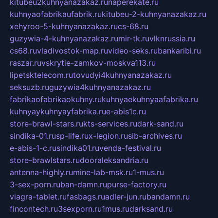
kitubeu2kuhnyanazakaz.ru
naperekate.ru
kuhnyaofabrikaufabrik.ru
kitubeu-2-kuhnyanazakaz.ru
xehyroo-5-kuhnyanazakaz.ru
cs-68.ru
guzywia-4-kuhnyanazakaz.ru
mir-tk.ru
vlknrussia.ru
cs68.ru
vladivostok-map.ru
video-seks.ru
bankaribi.ru
raszar.ru
vskrytie-zamkov-moskva113.ru
lipetsktelecom.ru
tovudyi4kuhnyanazakaz.ru
seksuzb.ru
guzywia4kuhnyanazakaz.ru
fabrikaofabrikaokuhny.ru
kuhnyaekuhnyaafabrika.ru
kuhnyaykuhnyayfabrika.ru
e-abis1c.ru
store-brawl-stars.ru
kts-services.ru
dark-sand.ru
sindika-01.ru
sp-life.ru
x-legion.ru
sib-archives.ru
e-abis-1-c.ru
sindika01.ru
venda-festival.ru
store-brawlstars.ru
dooraleksandria.ru
antenna-highly.ru
mine-lab-msk.ru
1-mus.ru
3-sex-porn.ru
ban-damn.ru
purse-factory.ru
viagra-tablet.ru
fasbags.ru
adler-jun.ru
bandamn.ru
fincontech.ru
3sexporn.ru
1mus.ru
darksand.ru