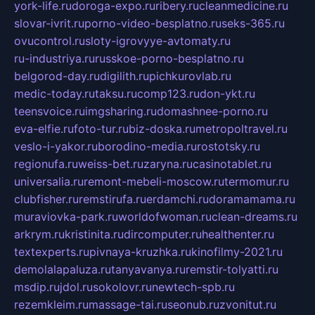
york-life.ru
doroga-expo.ru
ribery.ru
cleanmedicine.ru
slovar-ivrit.ru
porno-video-besplatno.ru
seks-365.ru
ovucontrol.ru
sloty-igrovyye-avtomaty.ru
ru-industriya.ru
russkoe-porno-besplatno.ru
belgorod-day.ru
digilith.ru
pichkurovlab.ru
medic-today.ru
taksu.ru
comp123.ru
don-ykt.ru
teensvoice.ru
imgsharing.ru
domashnee-porno.ru
eva-elfie.ru
foto-tur.ru
biz-doska.ru
metropoltravel.ru
veslo-i-yakor.ru
borodino-media.ru
rostotsky.ru
regionufa.ru
weiss-bet.ru
zaryna.ru
casinotablet.ru
universalia.ru
remont-mebeli-moscow.ru
termomur.ru
clubfisher.ru
remstirufa.ru
erdamchi.ru
doramamama.ru
muraviovka-park.ru
worldofwoman.ru
clean-dreams.ru
arkrym.ru
kristinita.ru
dircomputer.ru
healthenter.ru
textexperts.ru
pivnaya-kruzhka.ru
kinofilmy-2021.ru
demolalapaluza.ru
tanyavanya.ru
remstir-tolyatti.ru
msdip.ru
jdol.ru
sokolovr.ru
newtech-spb.ru
rezemkleim.ru
massage-tai.ru
seonub.ru
zvonitut.ru