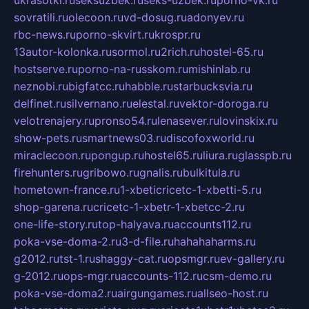
sovratili.ru
olecoon.ru
vd-dosug.ru
adonyev.ru
rbc-news.ru
porno-skvirt.ru
krospr.ru
13autor-kolonka.ru
sormol.ru
2rich.ru
hostel-65.ru
hostserve.ru
porno-na-russkom.ru
mishinlab.ru
neznobi.ru
bigfatcc.ru
habble.ru
starbucksvia.ru
delfinet.ru
silvernano.ru
elestal.ru
vektor-doroga.ru
velotrenajery.ru
pronso54.ru
lenasever.ru
lovinskix.ru
show-pets.ru
smartnews03.ru
discofoxworld.ru
miraclecoon.ru
pongup.ru
hostel65.ru
liura.ru
glasspb.ru
firehunters.ru
gribowo.ru
gnalis.ru
bulkitula.ru
hometown-france.ru
1-xbeticricetc-1-xbetti-5.ru
shop-garena.ru
cricetc-1-xbetr-1-xbetcc-2.ru
one-life-story.ru
top-halyava.ru
accounts112.ru
poka-vse-doma-2.ru
3-d-file.ru
hahahaharms.ru
g2012.ru
tst-1.ru
shaggy-cat.ru
opsmgr.ru
ev-gallery.ru
g-2012.ru
ops-mgr.ru
accounts-112.ru
csm-demo.ru
poka-vse-doma2.ru
airgungames.ru
allseo-host.ru