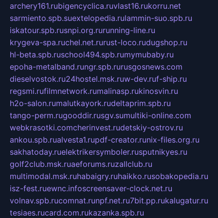
archery161.ru
bigencyclica.ru
vlast16.ru
korru.net
sarmiento.spb.su
extelopedia.ru
lammin-suo.spb.ru
iskatour.spb.ru
snpi.org.ru
running-line.ru
krygeva-spa.ru
chel.net.ru
rust-loco.ru
dugshop.ru
hl-beta.spb.ru
school494.spb.ru
mymubaby.ru
epoha-metalband.ru
ngr.spb.ru
rusgosnews.com
dieselvostok.ru
24hostel.msk.ru
w-dev.ru
f-ship.ru
regsmi.ru
filmnetwork.ru
malinasp.ru
kinosvin.ru
h2o-salon.ru
malutkayork.ru
deltaprim.spb.ru
tango-perm.ru
gooddir.ru
sgv.su
multiki-online.com
webkrasotki.com
cherinvest.ru
detskiy-ostrov.ru
ankou.spb.ru
alvesta1.ru
pdf-creator.ru
nix-files.org.ru
sakhatoday.ru
elektrikersymboler.ru
sputnikyes.ru
golf2club.msk.ru
aeforums.ru
zallclub.ru
multimodal.msk.ru
habaigry.ru
haikko.ru
sobakopedia.ru
isz-fest.ru
ewnc.info
screensaver-clock.net.ru
volnav.spb.ru
comnat.ru
npf.net.ru
7bit.pp.ru
kalugatur.ru
tesiaes.ru
card.com.ru
kazanka.spb.ru