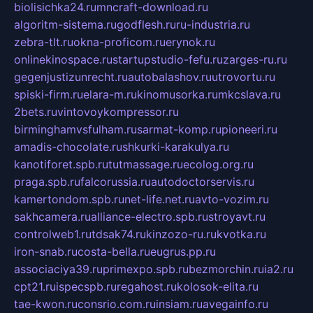
biolisichka24.ru
mncraft-download.ru
algoritm-sistema.ru
godflesh.ru
ru-industria.ru
zebra-tlt.ru
okna-proficom.ru
erynok.ru
onlinekinospace.ru
startupstudio-fefu.ru
zarges-ru.ru
gegenjustizunrecht.ru
autobalashov.ru
utrovortu.ru
spiski-firm.ru
elara-m.ru
kinomusorka.ru
mkcslava.ru
2bets.ru
vintovoykompressor.ru
birminghamvsfulham.ru
sarmat-komp.ru
pioneeri.ru
amadis-chocolate.ru
shkurki-karakulya.ru
kanotiforet.spb.ru
tutmassage.ru
ecolog.org.ru
praga.spb.ru
falcorussia.ru
autodoctorservis.ru
kamertondom.spb.ru
net-life.net.ru
avto-vozim.ru
sakhcamera.ru
alliance-electro.spb.ru
stroyavt.ru
controlweb1.ru
tdsak74.ru
kinzozo-ru.ru
kvotka.ru
iron-snab.ru
costa-bella.ru
eugrus.pp.ru
associaciya39.ru
primexpo.spb.ru
bezmorchin.ru
ia2.ru
cpt21.ru
ispecspb.ru
regahost.ru
kolosok-elita.ru
tae-kwon.ru
consrio.com.ru
insiam.ru
avegainfo.ru