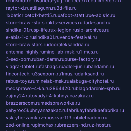
tehosmotre.ru
varieta-yug.ru
cricetc1xbetr1xbetcc2.ru
raytor-d.ru
atillagunn.ru
3d-file.ru
1xbeticricetc1xbetti5.ru
uafoot-statti.ru
e-abis1c.ru
store-brawl-stars.ru
kts-services.ru
dark-sand.ru
sindika-01.ru
sp-life.ru
x-legion.ru
sib-archives.ru
e-abis-1-c.ru
sindika01.ru
venda-festival.ru
store-brawlstars.ru
dooraleksandria.ru
antenna-highly.ru
mine-lab-msk.ru
1-mus.ru
3-sex-porn.ru
ban-damn.ru
purse-factory.ru
viagra-tablet.ru
fasbags.ru
adler-jun.ru
bandamn.ru
fincontech.ru
3sexporn.ru
1mus.ru
darksand.ru
rebus-toys.ru
minelab-msk.ru
alabuga-cityhotel.ru
medsprawo-4-ka.ru
2864420.ru
blagodarenie-spb.ru
zajmy24.ru
tovudyi-4-kuhnyanazakaz.ru
brazzerscom.ru
medsprawo4ka.ru
xehyroo5kuhnyanazakaz.ru
fabrikayfabrikaefabrika.ru
vskrytie-zamkov-moskva-113.ru
biletnadom.ru
zed-online.ru
pimchax.ru
brazzers-hd.ru
z-host.ru