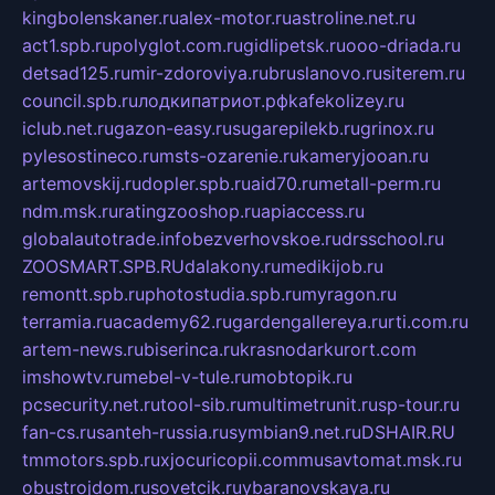
kingbolenskaner.ru
alex-motor.ru
astroline.net.ru
act1.spb.ru
polyglot.com.ru
gidlipetsk.ru
ooo-driada.ru
detsad125.ru
mir-zdoroviya.ru
bruslanovo.ru
siterem.ru
council.spb.ru
лодкипатриот.рф
kafekolizey.ru
iclub.net.ru
gazon-easy.ru
sugarepilekb.ru
grinox.ru
pylesostineco.ru
msts-ozarenie.ru
kameryjooan.ru
artemovskij.ru
dopler.spb.ru
aid70.ru
metall-perm.ru
ndm.msk.ru
ratingzooshop.ru
apiaccess.ru
globalautotrade.info
bezverhovskoe.ru
drsschool.ru
ZOOSMART.SPB.RU
dalakony.ru
medikijob.ru
remontt.spb.ru
photostudia.spb.ru
myragon.ru
terramia.ru
academy62.ru
gardengallereya.ru
rti.com.ru
artem-news.ru
biserinca.ru
krasnodarkurort.com
imshowtv.ru
mebel-v-tule.ru
mobtopik.ru
pcsecurity.net.ru
tool-sib.ru
multimetrunit.ru
sp-tour.ru
fan-cs.ru
santeh-russia.ru
symbian9.net.ru
DSHAIR.RU
tmmotors.spb.ru
xjocuricopii.com
musavtomat.msk.ru
obustrojdom.ru
sovetcik.ru
ybaranovskaya.ru