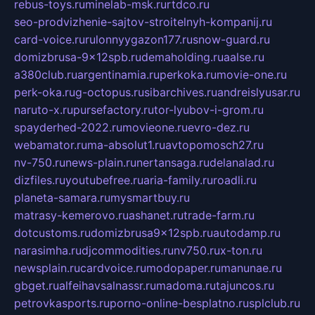
rebus-toys.ru
minelab-msk.ru
rtdco.ru
seo-prodvizhenie-sajtov-stroitelnyh-kompanij.ru
card-voice.ru
rulonnyygazon177.ru
snow-guard.ru
domizbrusa-9x12spb.ru
demaholding.ru
aalse.ru
a380club.ru
argentinamia.ru
perkoka.ru
movie-one.ru
perk-oka.ru
g-octopus.ru
sibarchives.ru
andreislyusar.ru
naruto-x.ru
pursefactory.ru
tor-lyubov-i-grom.ru
spayderhed-2022.ru
movieone.ru
evro-dez.ru
webamator.ru
ma-absolut1.ru
avtopomosch27.ru
nv-750.ru
news-plain.ru
nertansaga.ru
delanalad.ru
dizfiles.ru
youtubefree.ru
aria-family.ru
roadli.ru
planeta-samara.ru
mysmartbuy.ru
matrasy-kemerovo.ru
ashanet.ru
trade-farm.ru
dotcustoms.ru
domizbrusa9x12spb.ru
autodamp.ru
narasimha.ru
djcommodities.ru
nv750.ru
x-ton.ru
newsplain.ru
cardvoice.ru
modopaper.ru
manunae.ru
gbget.ru
alfeihavsalnassr.ru
madoma.ru
tajuncos.ru
petrovkasports.ru
porno-online-besplatno.ru
splclub.ru