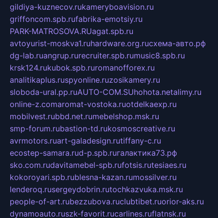
gildiya-kuznecov.ru
kameryboavision.ru
griffoncom.spb.ru
fabrika-emotsiy.ru
PARK-MATROSOVA.RU
agat.spb.ru
avtoyurist-moskva1.ru
hardware.org.ru
схема-авто.рф
dg-lab.ru
angrup.ru
recruiter.spb.ru
music8.spb.ru
krsk124.ru
kubok.spb.ru
romanofforex.ru
analitikaplus.ru
spyonline.ru
zosikamery.ru
sloboda-ural.pp.ru
AUTO-COM.SU
hohota.net
alimy.ru
online-z.com
aromat-vostoka.ru
otdelkaexp.ru
mobilvest.ru
bbd.net.ru
mebelshop.msk.ru
smp-forum.ru
bastion-td.ru
kosmoscreative.ru
avrmotors.ru
art-galadesign.ru
tiffany-c.ru
ecostep-samara.ru
d-p.spb.ru
галактика73.рф
sko.com.ru
davitamebel-spb.ru
fotsis.ru
tesiaes.ru
kokoroyari.spb.ru
blesna-kazan.ru
mossilver.ru
lenderoq.ru
sergeydobrin.ru
tochkazvuka.msk.ru
people-of-art.ru
bezzubova.ru
clubtibet.ru
orior-aks.ru
dynamoauto.ru
szk-favorit.ru
carlines.ru
flatnsk.ru