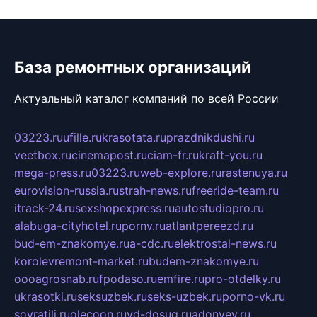
База ремонтных организаций
Актуальный каталог компаний по всей России
03223.ru
ufille.ru
krasotata.ru
prazdnikdushi.ru
veetbox.ru
cinemapost.ru
ciam-fr.ru
kraft-you.ru
mega-press.ru
03223.ru
web-explore.ru
rastenuya.ru
eurovision-russia.ru
strah-news.ru
freeride-team.ru
itrack-24.ru
sexshopexpress.ru
autostudiopro.ru
alabuga-cityhotel.ru
pornv.ru
atlantpereezd.ru
bud-em-znakomye.ru
a-cdc.ru
elektrostal-news.ru
korolevremont-market.ru
budem-znakomye.ru
oooagrosnab.ru
fpodaso.ru
emfire.ru
pro-otdelky.ru
ukrasotki.ru
seksuzbek.ru
seks-uzbek.ru
porno-vk.ru
sovratili.ru
olecoon.ru
vd-dosug.ru
adonyev.ru