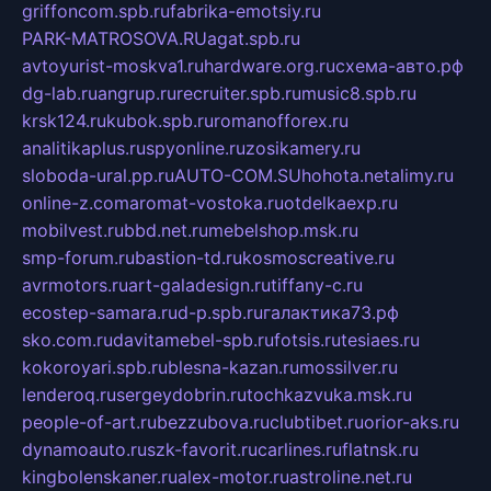
griffoncom.spb.ru
fabrika-emotsiy.ru
PARK-MATROSOVA.RU
agat.spb.ru
avtoyurist-moskva1.ru
hardware.org.ru
схема-авто.рф
dg-lab.ru
angrup.ru
recruiter.spb.ru
music8.spb.ru
krsk124.ru
kubok.spb.ru
romanofforex.ru
analitikaplus.ru
spyonline.ru
zosikamery.ru
sloboda-ural.pp.ru
AUTO-COM.SU
hohota.net
alimy.ru
online-z.com
aromat-vostoka.ru
otdelkaexp.ru
mobilvest.ru
bbd.net.ru
mebelshop.msk.ru
smp-forum.ru
bastion-td.ru
kosmoscreative.ru
avrmotors.ru
art-galadesign.ru
tiffany-c.ru
ecostep-samara.ru
d-p.spb.ru
галактика73.рф
sko.com.ru
davitamebel-spb.ru
fotsis.ru
tesiaes.ru
kokoroyari.spb.ru
blesna-kazan.ru
mossilver.ru
lenderoq.ru
sergeydobrin.ru
tochkazvuka.msk.ru
people-of-art.ru
bezzubova.ru
clubtibet.ru
orior-aks.ru
dynamoauto.ru
szk-favorit.ru
carlines.ru
flatnsk.ru
kingbolenskaner.ru
alex-motor.ru
astroline.net.ru