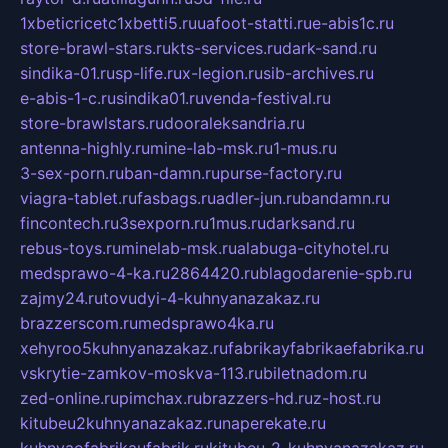
1xbeticricetc1xbetti5.ru
uafoot-statti.ru
e-abis1c.ru
store-brawl-stars.ru
kts-services.ru
dark-sand.ru
sindika-01.ru
sp-life.ru
x-legion.ru
sib-archives.ru
e-abis-1-c.ru
sindika01.ru
venda-festival.ru
store-brawlstars.ru
dooraleksandria.ru
antenna-highly.ru
mine-lab-msk.ru
1-mus.ru
3-sex-porn.ru
ban-damn.ru
purse-factory.ru
viagra-tablet.ru
fasbags.ru
adler-jun.ru
bandamn.ru
fincontech.ru
3sexporn.ru
1mus.ru
darksand.ru
rebus-toys.ru
minelab-msk.ru
alabuga-cityhotel.ru
medsprawo-4-ka.ru
2864420.ru
blagodarenie-spb.ru
zajmy24.ru
tovudyi-4-kuhnyanazakaz.ru
brazzerscom.ru
medsprawo4ka.ru
xehyroo5kuhnyanazakaz.ru
fabrikayfabrikaefabrika.ru
vskrytie-zamkov-moskva-113.ru
biletnadom.ru
zed-online.ru
pimchax.ru
brazzers-hd.ru
z-host.ru
kitubeu2kuhnyanazakaz.ru
naperekate.ru