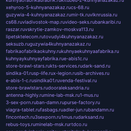
kuhnyaofabrikaufabrik.ru
kitubeu-2-kuhnyanazakaz.ru
xehyroo-5-kuhnyanazakaz.ru
cs-68.ru
guzywia-4-kuhnyanazakaz.ru
mir-tk.ru
vlknrussia.ru
cs68.ru
vladivostok-map.ru
video-seks.ru
bankaribi.ru
raszar.ru
vskrytie-zamkov-moskva113.ru
lipetsktelecom.ru
tovudyi4kuhnyanazakaz.ru
seksuzb.ru
guzywia4kuhnyanazakaz.ru
fabrikaofabrikaokuhny.ru
kuhnyaekuhnyaafabrika.ru
kuhnyaykuhnyayfabrika.ru
e-abis1c.ru
store-brawl-stars.ru
kts-services.ru
dark-sand.ru
sindika-01.ru
sp-life.ru
x-legion.ru
sib-archives.ru
e-abis-1-c.ru
sindika01.ru
venda-festival.ru
store-brawlstars.ru
dooraleksandria.ru
antenna-highly.ru
mine-lab-msk.ru
1-mus.ru
3-sex-porn.ru
ban-damn.ru
purse-factory.ru
viagra-tablet.ru
fasbags.ru
adler-jun.ru
bandamn.ru
fincontech.ru
3sexporn.ru
1mus.ru
darksand.ru
rebus-toys.ru
minelab-msk.ru
rtdco.ru