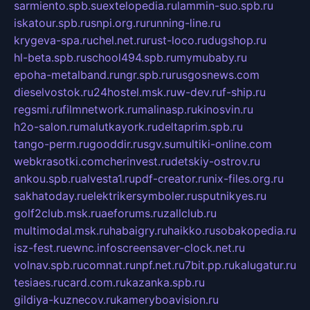
sarmiento.spb.su
extelopedia.ru
lammin-suo.spb.ru
iskatour.spb.ru
snpi.org.ru
running-line.ru
krygeva-spa.ru
chel.net.ru
rust-loco.ru
dugshop.ru
hl-beta.spb.ru
school494.spb.ru
mymubaby.ru
epoha-metalband.ru
ngr.spb.ru
rusgosnews.com
dieselvostok.ru
24hostel.msk.ru
w-dev.ru
f-ship.ru
regsmi.ru
filmnetwork.ru
malinasp.ru
kinosvin.ru
h2o-salon.ru
malutkayork.ru
deltaprim.spb.ru
tango-perm.ru
gooddir.ru
sgv.su
multiki-online.com
webkrasotki.com
cherinvest.ru
detskiy-ostrov.ru
ankou.spb.ru
alvesta1.ru
pdf-creator.ru
nix-files.org.ru
sakhatoday.ru
elektrikersymboler.ru
sputnikyes.ru
golf2club.msk.ru
aeforums.ru
zallclub.ru
multimodal.msk.ru
habaigry.ru
haikko.ru
sobakopedia.ru
isz-fest.ru
ewnc.info
screensaver-clock.net.ru
volnav.spb.ru
comnat.ru
npf.net.ru
7bit.pp.ru
kalugatur.ru
tesiaes.ru
card.com.ru
kazanka.spb.ru
gildiya-kuznecov.ru
kameryboavision.ru