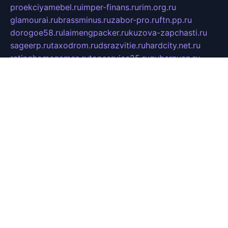
proekciyamebel.ru
imper-finans.ru
rim.org.ru
glamourai.ru
brassminus.ru
zabor-pro.ru
ftn.pp.ru
dorogoe58.ru
laimengpacker.ru
kuzova-zapchasti.ru
sageerp.ru
taxodrom.ru
dsrazvitie.ru
hardcity.net.ru
ratinghomegames.ru
topservice25.ru
gubernyan.ru
gtglasslined.ru
ii4.ru
tssport.spb.ru
andorra24.com
blackwallstreet.ru
oboimos.ru
optim-doors.com.ru
ikuch.ru
nycr.org.ru
npa21.ru
vremya-ch.spb.ru
desert000.ru
ivtorgi.ru
ifiori.ru
catalog-statei.ru
dcv.org.ru
spetsmaster174.ru
ipkameryhiseeu.ru
dum26.ru
ruspol.spb.ru
fr-opendp.ru
kam-solnyshko.ru
cheyenne-arapaho.ru
sevzapmetal.spb.ru
ted-lapidus.spb.ru
parasite-eliminator.ru
sigma-complete.ru
modernworld.ru
dama-moda.ru
eholot-group.ru
sk-nvkz.ru
DRONGOLD.RU
democratia2.ru
i-farmer.ru
mass-sport.org
jablonex.spb.ru
bookmess.ru
linkword.ru
refineua.com.ru
cs-spec.net.ru
altay-mebel.ru