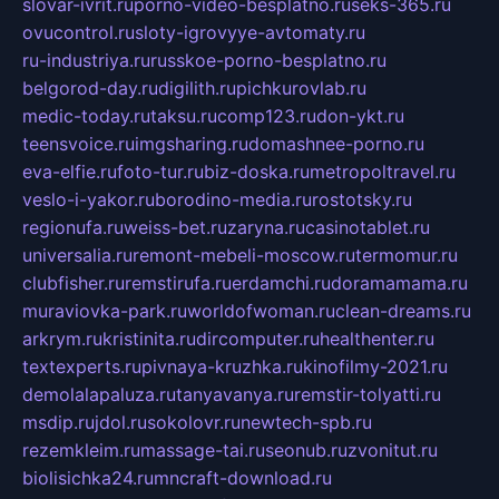
slovar-ivrit.ru
porno-video-besplatno.ru
seks-365.ru
ovucontrol.ru
sloty-igrovyye-avtomaty.ru
ru-industriya.ru
russkoe-porno-besplatno.ru
belgorod-day.ru
digilith.ru
pichkurovlab.ru
medic-today.ru
taksu.ru
comp123.ru
don-ykt.ru
teensvoice.ru
imgsharing.ru
domashnee-porno.ru
eva-elfie.ru
foto-tur.ru
biz-doska.ru
metropoltravel.ru
veslo-i-yakor.ru
borodino-media.ru
rostotsky.ru
regionufa.ru
weiss-bet.ru
zaryna.ru
casinotablet.ru
universalia.ru
remont-mebeli-moscow.ru
termomur.ru
clubfisher.ru
remstirufa.ru
erdamchi.ru
doramamama.ru
muraviovka-park.ru
worldofwoman.ru
clean-dreams.ru
arkrym.ru
kristinita.ru
dircomputer.ru
healthenter.ru
textexperts.ru
pivnaya-kruzhka.ru
kinofilmy-2021.ru
demolalapaluza.ru
tanyavanya.ru
remstir-tolyatti.ru
msdip.ru
jdol.ru
sokolovr.ru
newtech-spb.ru
rezemkleim.ru
massage-tai.ru
seonub.ru
zvonitut.ru
biolisichka24.ru
mncraft-download.ru