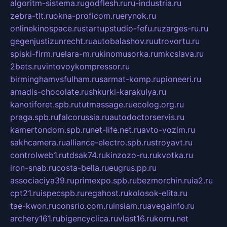
algoritm-sistema.ru
godflesh.ru
ru-industria.ru
zebra-tlt.ru
okna-proficom.ru
erynok.ru
onlinekinospace.ru
startupstudio-fefu.ru
zarges-ru.ru
gegenjustizunrecht.ru
autobalashov.ru
utrovortu.ru
spiski-firm.ru
elara-m.ru
kinomusorka.ru
mkcslava.ru
2bets.ru
vintovoykompressor.ru
birminghamvsfulham.ru
sarmat-komp.ru
pioneeri.ru
amadis-chocolate.ru
shkurki-karakulya.ru
kanotiforet.spb.ru
tutmassage.ru
ecolog.org.ru
praga.spb.ru
falcorussia.ru
autodoctorservis.ru
kamertondom.spb.ru
net-life.net.ru
avto-vozim.ru
sakhcamera.ru
alliance-electro.spb.ru
stroyavt.ru
controlweb1.ru
tdsak74.ru
kinzozo-ru.ru
kvotka.ru
iron-snab.ru
costa-bella.ru
eugrus.pp.ru
associaciya39.ru
primexpo.spb.ru
bezmorchin.ru
ia2.ru
cpt21.ru
ispecspb.ru
regahost.ru
kolosok-elita.ru
tae-kwon.ru
consrio.com.ru
insiam.ru
avegainfo.ru
archery161.ru
bigencyclica.ru
vlast16.ru
korru.net