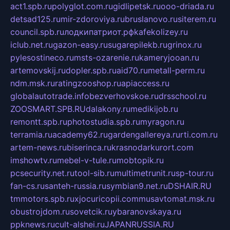
act1.spb.ru
polyglot.com.ru
gidlipetsk.ru
ooo-driada.ru
detsad125.ru
mir-zdoroviya.ru
bruslanovo.ru
siterem.ru
council.spb.ru
лодкипатриот.рф
kafekolizey.ru
iclub.net.ru
gazon-easy.ru
sugarepilekb.ru
grinox.ru
pylesostineco.ru
msts-ozarenie.ru
kameryjooan.ru
artemovskij.ru
dopler.spb.ru
aid70.ru
metall-perm.ru
ndm.msk.ru
ratingzooshop.ru
apiaccess.ru
globalautotrade.info
bezverhovskoe.ru
drsschool.ru
ZOOSMART.SPB.RU
dalakony.ru
medikijob.ru
remontt.spb.ru
photostudia.spb.ru
myragon.ru
terramia.ru
academy62.ru
gardengallereya.ru
rti.com.ru
artem-news.ru
biserinca.ru
krasnodarkurort.com
imshowtv.ru
mebel-v-tule.ru
mobtopik.ru
pcsecurity.net.ru
tool-sib.ru
multimetrunit.ru
sp-tour.ru
fan-cs.ru
santeh-russia.ru
symbian9.net.ru
DSHAIR.RU
tmmotors.spb.ru
xjocuricopii.com
musavtomat.msk.ru
obustrojdom.ru
sovetcik.ru
ybaranovskaya.ru
ppknews.ru
cult-alshei.ru
JAPANRUSSIA.RU