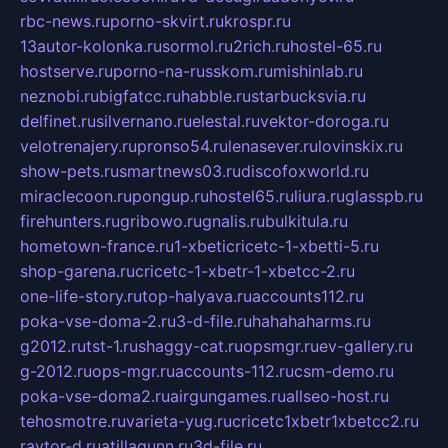
rbc-news.ru
porno-skvirt.ru
krospr.ru
13autor-kolonka.ru
sormol.ru
2rich.ru
hostel-65.ru
hostserve.ru
porno-na-russkom.ru
mishinlab.ru
neznobi.ru
bigfatcc.ru
habble.ru
starbucksvia.ru
delfinet.ru
silvernano.ru
elestal.ru
vektor-doroga.ru
velotrenajery.ru
pronso54.ru
lenasever.ru
lovinskix.ru
show-pets.ru
smartnews03.ru
discofoxworld.ru
miraclecoon.ru
pongup.ru
hostel65.ru
liura.ru
glasspb.ru
firehunters.ru
gribowo.ru
gnalis.ru
bulkitula.ru
hometown-france.ru
1-xbeticricetc-1-xbetti-5.ru
shop-garena.ru
cricetc-1-xbetr-1-xbetcc-2.ru
one-life-story.ru
top-halyava.ru
accounts112.ru
poka-vse-doma-2.ru
3-d-file.ru
hahahaharms.ru
g2012.ru
tst-1.ru
shaggy-cat.ru
opsmgr.ru
ev-gallery.ru
g-2012.ru
ops-mgr.ru
accounts-112.ru
csm-demo.ru
poka-vse-doma2.ru
airgungames.ru
allseo-host.ru
tehosmotre.ru
varieta-yug.ru
cricetc1xbetr1xbetcc2.ru
raytor-d.ru
atillagunn.ru
3d-file.ru