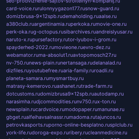
seo-prodvizhenie-sajtov-stroitelnyh-kompanij.ru
card-voice.ru
rulonnyygazon177.ru
snow-guard.ru
domizbrusa-9x12spb.ru
demaholding.ru
aalse.ru
a380club.ru
argentinamia.ru
perkoka.ru
movie-one.ru
perk-oka.ru
g-octopus.ru
sibarchives.ru
andreislyusar.ru
naruto-x.ru
pursefactory.ru
tor-lyubov-i-grom.ru
spayderhed-2022.ru
movieone.ru
evro-dez.ru
webamator.ru
ma-absolut1.ru
avtopomosch27.ru
nv-750.ru
news-plain.ru
nertansaga.ru
delanalad.ru
dizfiles.ru
youtubefree.ru
aria-family.ru
roadli.ru
planeta-samara.ru
mysmartbuy.ru
matrasy-kemerovo.ru
ashanet.ru
trade-farm.ru
dotcustoms.ru
domizbrusa9x12spb.ru
autodamp.ru
narasimha.ru
djcommodities.ru
nv750.ru
x-ton.ru
newsplain.ru
cardvoice.ru
modopaper.ru
manunae.ru
gbget.ru
alfeihavsalnassr.ru
madoma.ru
tajuncos.ru
petrovkasports.ru
porno-online-besplatno.ru
splclub.ru
york-life.ru
doroga-expo.ru
ribery.ru
cleanmedicine.ru