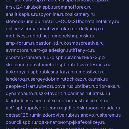
krsk124.ru
kubok.spb.ru
romanofforex.ru
analitikaplus.ru
spyonline.ru
zosikamery.ru
sloboda-ural.pp.ru
AUTO-COM.SU
hohota.net
alimy.ru
online-z.com
aromat-vostoka.ru
otdelkaexp.ru
mobilvest.ru
bbd.net.ru
mebelshop.msk.ru
smp-forum.ru
bastion-td.ru
kosmoscreative.ru
avrmotors.ru
art-galadesign.ru
tiffany-c.ru
ecostep-samara.ru
d-p.spb.ru
галактика73.рф
sko.com.ru
davitamebel-spb.ru
fotsis.ru
tesiaes.ru
kokoroyari.spb.ru
blesna-kazan.ru
mossilver.ru
lenderoq.ru
sergeydobrin.ru
tochkazvuka.msk.ru
people-of-art.ru
bezzubova.ru
clubtibet.ru
orior-aks.ru
dynamoauto.ru
szk-favorit.ru
carlines.ru
flatnsk.ru
kingbolenskaner.ru
alex-motor.ru
astroline.net.ru
act1.spb.ru
polyglot.com.ru
gidlipetsk.ru
ooo-driada.ru
detsad125.ru
mir-zdoroviya.ru
bruslanovo.ru
siterem.ru
council.spb.ru
лодкипатриот.рф
kafekolizey.ru