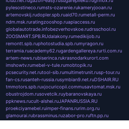
iclub.net.ru
gazon-easy.ru
sugarepilekb.ru
grinox.ru
pylesostineco.ru
msts-ozarenie.ru
kameryjooan.ru
artemovskij.ru
dopler.spb.ru
aid70.ru
metall-perm.ru
ndm.msk.ru
ratingzooshop.ru
apiaccess.ru
globalautotrade.info
bezverhovskoe.ru
drsschool.ru
ZOOSMART.SPB.RU
dalakony.ru
medikijob.ru
remontt.spb.ru
photostudia.spb.ru
myragon.ru
terramia.ru
academy62.ru
gardengallereya.ru
rti.com.ru
artem-news.ru
biserinca.ru
krasnodarkurort.com
imshowtv.ru
mebel-v-tule.ru
mobtopik.ru
pcsecurity.net.ru
tool-sib.ru
multimetrunit.ru
sp-tour.ru
fan-cs.ru
santeh-russia.ru
symbian9.net.ru
DSHAIR.RU
tmmotors.spb.ru
xjocuricopii.com
musavtomat.msk.ru
obustrojdom.ru
sovetcik.ru
ybaranovskaya.ru
ppknews.ru
cult-alshei.ru
JAPANRUSSIA.RU
proekciyamebel.ru
imper-finans.ru
rim.org.ru
glamourai.ru
brassminus.ru
zabor-pro.ru
ftn.pp.ru
dorogoe58.ru
laimengpacker.ru
kuzova-zapchasti.ru