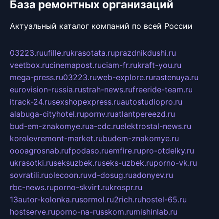
База ремонтных организаций
Актуальный каталог компаний по всей России
03223.ru
ufille.ru
krasotata.ru
prazdnikdushi.ru
veetbox.ru
cinemapost.ru
ciam-fr.ru
kraft-you.ru
mega-press.ru
03223.ru
web-explore.ru
rastenuya.ru
eurovision-russia.ru
strah-news.ru
freeride-team.ru
itrack-24.ru
sexshopexpress.ru
autostudiopro.ru
alabuga-cityhotel.ru
pornv.ru
atlantpereezd.ru
bud-em-znakomye.ru
a-cdc.ru
elektrostal-news.ru
korolevremont-market.ru
budem-znakomye.ru
oooagrosnab.ru
fpodaso.ru
emfire.ru
pro-otdelky.ru
ukrasotki.ru
seksuzbek.ru
seks-uzbek.ru
porno-vk.ru
sovratili.ru
olecoon.ru
vd-dosug.ru
adonyev.ru
rbc-news.ru
porno-skvirt.ru
krospr.ru
13autor-kolonka.ru
sormol.ru
2rich.ru
hostel-65.ru
hostserve.ru
porno-na-russkom.ru
mishinlab.ru