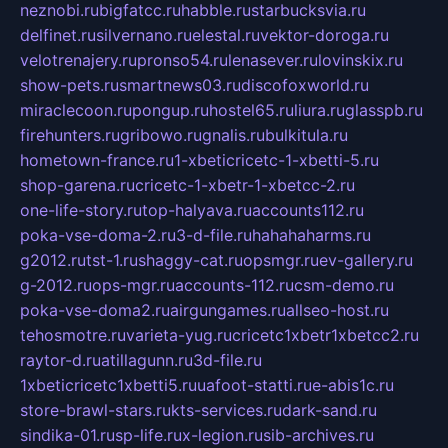
neznobi.ru
bigfatcc.ru
habble.ru
starbucksvia.ru
delfinet.ru
silvernano.ru
elestal.ru
vektor-doroga.ru
velotrenajery.ru
pronso54.ru
lenasever.ru
lovinskix.ru
show-pets.ru
smartnews03.ru
discofoxworld.ru
miraclecoon.ru
pongup.ru
hostel65.ru
liura.ru
glasspb.ru
firehunters.ru
gribowo.ru
gnalis.ru
bulkitula.ru
hometown-france.ru
1-xbeticricetc-1-xbetti-5.ru
shop-garena.ru
cricetc-1-xbetr-1-xbetcc-2.ru
one-life-story.ru
top-halyava.ru
accounts112.ru
poka-vse-doma-2.ru
3-d-file.ru
hahahaharms.ru
g2012.ru
tst-1.ru
shaggy-cat.ru
opsmgr.ru
ev-gallery.ru
g-2012.ru
ops-mgr.ru
accounts-112.ru
csm-demo.ru
poka-vse-doma2.ru
airgungames.ru
allseo-host.ru
tehosmotre.ru
varieta-yug.ru
cricetc1xbetr1xbetcc2.ru
raytor-d.ru
atillagunn.ru
3d-file.ru
1xbeticricetc1xbetti5.ru
uafoot-statti.ru
e-abis1c.ru
store-brawl-stars.ru
kts-services.ru
dark-sand.ru
sindika-01.ru
sp-life.ru
x-legion.ru
sib-archives.ru