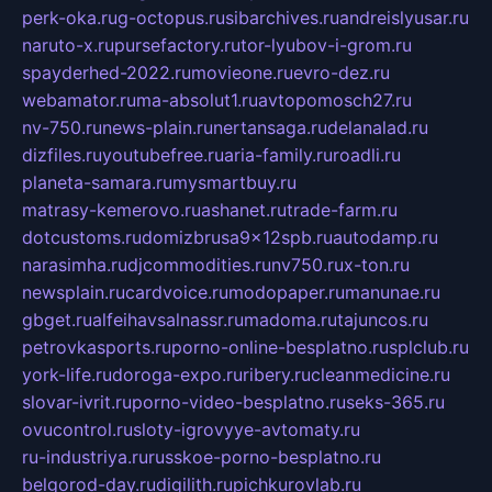
perk-oka.ru
g-octopus.ru
sibarchives.ru
andreislyusar.ru
naruto-x.ru
pursefactory.ru
tor-lyubov-i-grom.ru
spayderhed-2022.ru
movieone.ru
evro-dez.ru
webamator.ru
ma-absolut1.ru
avtopomosch27.ru
nv-750.ru
news-plain.ru
nertansaga.ru
delanalad.ru
dizfiles.ru
youtubefree.ru
aria-family.ru
roadli.ru
planeta-samara.ru
mysmartbuy.ru
matrasy-kemerovo.ru
ashanet.ru
trade-farm.ru
dotcustoms.ru
domizbrusa9x12spb.ru
autodamp.ru
narasimha.ru
djcommodities.ru
nv750.ru
x-ton.ru
newsplain.ru
cardvoice.ru
modopaper.ru
manunae.ru
gbget.ru
alfeihavsalnassr.ru
madoma.ru
tajuncos.ru
petrovkasports.ru
porno-online-besplatno.ru
splclub.ru
york-life.ru
doroga-expo.ru
ribery.ru
cleanmedicine.ru
slovar-ivrit.ru
porno-video-besplatno.ru
seks-365.ru
ovucontrol.ru
sloty-igrovyye-avtomaty.ru
ru-industriya.ru
russkoe-porno-besplatno.ru
belgorod-day.ru
digilith.ru
pichkurovlab.ru