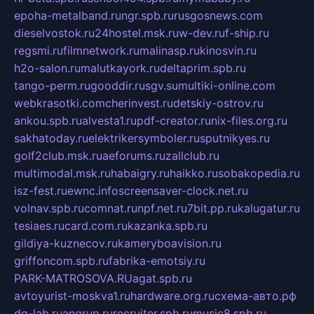
epoha-metalband.ru
ngr.spb.ru
rusgosnews.com
dieselvostok.ru
24hostel.msk.ru
w-dev.ru
f-ship.ru
regsmi.ru
filmnetwork.ru
malinasp.ru
kinosvin.ru
h2o-salon.ru
malutkayork.ru
deltaprim.spb.ru
tango-perm.ru
gooddir.ru
sgv.su
multiki-online.com
webkrasotki.com
cherinvest.ru
detskiy-ostrov.ru
ankou.spb.ru
alvesta1.ru
pdf-creator.ru
nix-files.org.ru
sakhatoday.ru
elektrikersymboler.ru
sputnikyes.ru
golf2club.msk.ru
aeforums.ru
zallclub.ru
multimodal.msk.ru
habaigry.ru
haikko.ru
sobakopedia.ru
isz-fest.ru
ewnc.info
screensaver-clock.net.ru
volnav.spb.ru
comnat.ru
npf.net.ru
7bit.pp.ru
kalugatur.ru
tesiaes.ru
card.com.ru
kazanka.spb.ru
gildiya-kuznecov.ru
kameryboavision.ru
griffoncom.spb.ru
fabrika-emotsiy.ru
PARK-MATROSOVA.RU
agat.spb.ru
avtoyurist-moskva1.ru
hardware.org.ru
схема-авто.рф
dg-lab.ru
angrup.ru
recruiter.spb.ru
music8.spb.ru