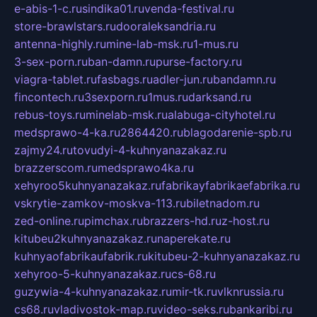
e-abis-1-c.ru
sindika01.ru
venda-festival.ru
store-brawlstars.ru
dooraleksandria.ru
antenna-highly.ru
mine-lab-msk.ru
1-mus.ru
3-sex-porn.ru
ban-damn.ru
purse-factory.ru
viagra-tablet.ru
fasbags.ru
adler-jun.ru
bandamn.ru
fincontech.ru
3sexporn.ru
1mus.ru
darksand.ru
rebus-toys.ru
minelab-msk.ru
alabuga-cityhotel.ru
medsprawo-4-ka.ru
2864420.ru
blagodarenie-spb.ru
zajmy24.ru
tovudyi-4-kuhnyanazakaz.ru
brazzerscom.ru
medsprawo4ka.ru
xehyroo5kuhnyanazakaz.ru
fabrikayfabrikaefabrika.ru
vskrytie-zamkov-moskva-113.ru
biletnadom.ru
zed-online.ru
pimchax.ru
brazzers-hd.ru
z-host.ru
kitubeu2kuhnyanazakaz.ru
naperekate.ru
kuhnyaofabrikaufabrik.ru
kitubeu-2-kuhnyanazakaz.ru
xehyroo-5-kuhnyanazakaz.ru
cs-68.ru
guzywia-4-kuhnyanazakaz.ru
mir-tk.ru
vlknrussia.ru
cs68.ru
vladivostok-map.ru
video-seks.ru
bankaribi.ru