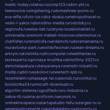
medic-today.ru
taksu.ru
comp123.ru
don-ykt.ru
teensvoice.ru
imgsharing.ru
domashnee-porno.ru
eva-elfie.ru
foto-tur.ru
biz-doska.ru
metropoltravel.ru
veslo-i-yakor.ru
borodino-media.ru
rostotsky.ru
regionufa.ru
weiss-bet.ru
zaryna.ru
casinotablet.ru
universalia.ru
remont-mebeli-moscow.ru
termomur.ru
clubfisher.ru
remstirufa.ru
erdamchi.ru
doramamama.ru
muraviovka-park.ru
worldofwoman.ru
clean-dreams.ru
arkrym.ru
kristinita.ru
dircomputer.ru
healthenter.ru
textexperts.ru
pivnaya-kruzhka.ru
kinofilmy-2021.ru
demolalapaluza.ru
tanyavanya.ru
remstir-tolyatti.ru
msdip.ru
jdol.ru
sokolovr.ru
newtech-spb.ru
rezemkleim.ru
massage-tai.ru
seonub.ru
zvonitut.ru
biolisichka24.ru
mncraft-download.ru
algoritm-sistema.ru
godflesh.ru
ru-industria.ru
zebra-tlt.ru
okna-proficom.ru
erynok.ru
onlinekinospace.ru
startupstudio-fefu.ru
zarges-ru.ru
gegenjustizunrecht.ru
autobalashov.ru
utrovortu.ru