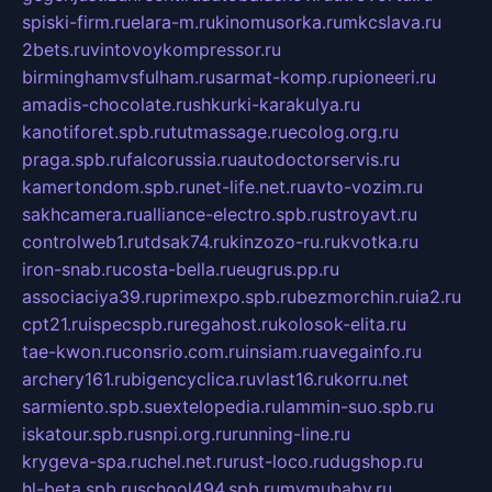
spiski-firm.ru
elara-m.ru
kinomusorka.ru
mkcslava.ru
2bets.ru
vintovoykompressor.ru
birminghamvsfulham.ru
sarmat-komp.ru
pioneeri.ru
amadis-chocolate.ru
shkurki-karakulya.ru
kanotiforet.spb.ru
tutmassage.ru
ecolog.org.ru
praga.spb.ru
falcorussia.ru
autodoctorservis.ru
kamertondom.spb.ru
net-life.net.ru
avto-vozim.ru
sakhcamera.ru
alliance-electro.spb.ru
stroyavt.ru
controlweb1.ru
tdsak74.ru
kinzozo-ru.ru
kvotka.ru
iron-snab.ru
costa-bella.ru
eugrus.pp.ru
associaciya39.ru
primexpo.spb.ru
bezmorchin.ru
ia2.ru
cpt21.ru
ispecspb.ru
regahost.ru
kolosok-elita.ru
tae-kwon.ru
consrio.com.ru
insiam.ru
avegainfo.ru
archery161.ru
bigencyclica.ru
vlast16.ru
korru.net
sarmiento.spb.su
extelopedia.ru
lammin-suo.spb.ru
iskatour.spb.ru
snpi.org.ru
running-line.ru
krygeva-spa.ru
chel.net.ru
rust-loco.ru
dugshop.ru
hl-beta.spb.ru
school494.spb.ru
mymubaby.ru