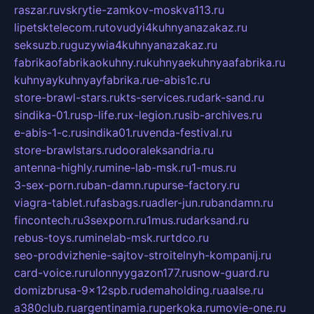
raszar.ru
vskrytie-zamkov-moskva113.ru
lipetsktelecom.ru
tovudyi4kuhnyanazakaz.ru
seksuzb.ru
guzywia4kuhnyanazakaz.ru
fabrikaofabrikaokuhny.ru
kuhnyaekuhnyaafabrika.ru
kuhnyaykuhnyayfabrika.ru
e-abis1c.ru
store-brawl-stars.ru
kts-services.ru
dark-sand.ru
sindika-01.ru
sp-life.ru
x-legion.ru
sib-archives.ru
e-abis-1-c.ru
sindika01.ru
venda-festival.ru
store-brawlstars.ru
dooraleksandria.ru
antenna-highly.ru
mine-lab-msk.ru
1-mus.ru
3-sex-porn.ru
ban-damn.ru
purse-factory.ru
viagra-tablet.ru
fasbags.ru
adler-jun.ru
bandamn.ru
fincontech.ru
3sexporn.ru
1mus.ru
darksand.ru
rebus-toys.ru
minelab-msk.ru
rtdco.ru
seo-prodvizhenie-sajtov-stroitelnyh-kompanij.ru
card-voice.ru
rulonnyygazon177.ru
snow-guard.ru
domizbrusa-9x12spb.ru
demaholding.ru
aalse.ru
a380club.ru
argentinamia.ru
perkoka.ru
movie-one.ru