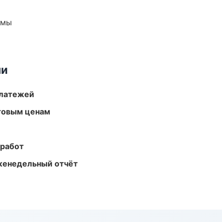
емы
ми
платежей
птовым ценам
 работ
женедельный отчёт