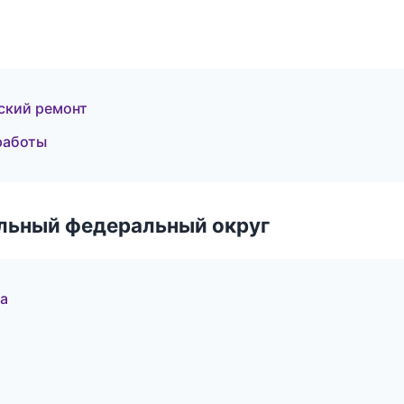
ский ремонт
работы
альный федеральный округ
а