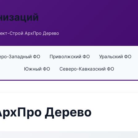
низаций
ект-Строй АрхПро Дерево
еро-Западный ФО
Приволжский ФО
Уральский ФО
Южный ФО
Северо-Кавказский ФО
АрхПро Дерево