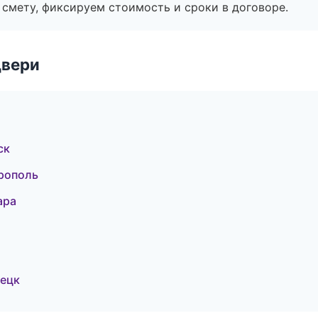
смету, фиксируем стоимость и сроки в договоре.
двери
ск
рополь
ара
ецк