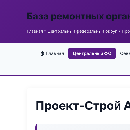
База ремонтных орга
Главная
»
Центральный федеральный округ
» Про
🏠 Главная
Центральный ФО
Сев
Проект-Строй 