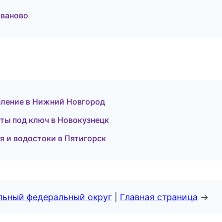
Иваново
пление в Нижний Новгород
ты под ключ в Новокузнецк
 и водостоки в Пятигорск
альный федеральный округ
|
Главная страница
→