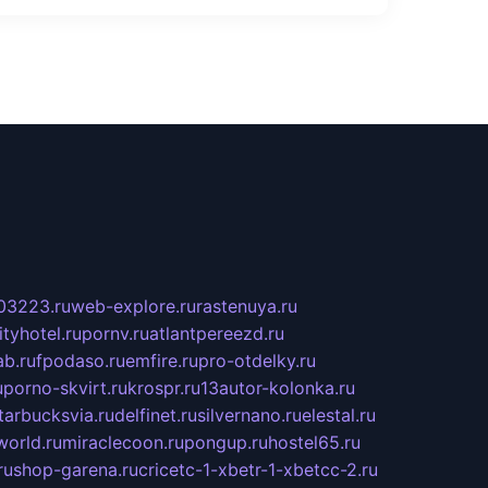
03223.ru
web-explore.ru
rastenuya.ru
tyhotel.ru
pornv.ru
atlantpereezd.ru
b.ru
fpodaso.ru
emfire.ru
pro-otdelky.ru
u
porno-skvirt.ru
krospr.ru
13autor-kolonka.ru
tarbucksvia.ru
delfinet.ru
silvernano.ru
elestal.ru
world.ru
miraclecoon.ru
pongup.ru
hostel65.ru
ru
shop-garena.ru
cricetc-1-xbetr-1-xbetcc-2.ru