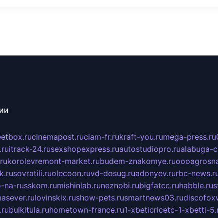
сии
eetbox.ru
cinemapost.ru
ciam-fr.ru
kraft-you.ru
mega-press.ru
.ru
itrack-24.ru
sexshopexpress.ru
autostudiopro.ru
alabuga-ci
ru
korolevremont-market.ru
budem-znakomye.ru
oooagrosna
k.ru
sovratili.ru
olecoon.ru
vd-dosug.ru
adonyev.ru
rbc-news.r
-na-russkom.ru
mishinlab.ru
neznobi.ru
bigfatcc.ru
habble.ru
s
nasever.ru
lovinskix.ru
show-pets.ru
smartnews03.ru
discofox
.ru
bulkitula.ru
hometown-france.ru
1-xbeticricetc-1-xbetti-5.