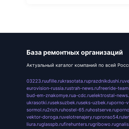
База ремонтных организаций
Актуальный каталог компаний по всей Рос
03223.ru
ufille.ru
krasotata.ru
prazdnikdushi.ru
v
eurovision-russia.ru
strah-news.ru
freeride-team
bud-em-znakomye.ru
a-cdc.ru
elektrostal-news.
ukrasotki.ru
seksuzbek.ru
seks-uzbek.ru
porno-v
sormol.ru
2rich.ru
hostel-65.ru
hostserve.ru
porno
vektor-doroga.ru
velotrenajery.ru
pronso54.ru
le
liura.ru
glasspb.ru
firehunters.ru
gribowo.ru
gnalis