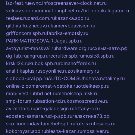
isz-fest.ru
ewnc.info
screensaver-clock.net.ru
volnav.spb.ru
comnat.ru
npf.net.ru
7bit.pp.ru
kalugatur.ru
tesiaes.ru
card.com.ru
kazanka.spb.ru
gildiya-kuznecov.ru
kameryboavision.ru
griffoncom.spb.ru
fabrika-emotsiy.ru
PARK-MATROSOVA.RU
agat.spb.ru
avtoyurist-moskva1.ru
hardware.org.ru
схема-авто.рф
dg-lab.ru
angrup.ru
recruiter.spb.ru
music8.spb.ru
krsk124.ru
kubok.spb.ru
romanofforex.ru
analitikaplus.ru
spyonline.ru
zosikamery.ru
sloboda-ural.pp.ru
AUTO-COM.SU
hohota.net
alimy.ru
online-z.com
aromat-vostoka.ru
otdelkaexp.ru
mobilvest.ru
bbd.net.ru
mebelshop.msk.ru
smp-forum.ru
bastion-td.ru
kosmoscreative.ru
avrmotors.ru
art-galadesign.ru
tiffany-c.ru
ecostep-samara.ru
d-p.spb.ru
галактика73.рф
sko.com.ru
davitamebel-spb.ru
fotsis.ru
tesiaes.ru
kokoroyari.spb.ru
blesna-kazan.ru
mossilver.ru