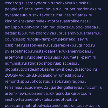
lenderoq.ru
sergeydobrin.ru
tochkazvuka.msk.ru
people-of-art.ru
bezzubova.ru
clubtibet.ru
orior-aks.ru
dynamoauto.ru
szk-favorit.ru
carlines.ru
flatnsk.ru
kingbolenskaner.ru
alex-motor.ru
astroline.net.ru
act1.spb.ru
polyglot.com.ru
gidlipetsk.ru
ooo-driada.ru
detsad125.ru
mir-zdoroviya.ru
bruslanovo.ru
siterem.ru
council.spb.ru
лодкипатриот.рф
kafekolizey.ru
iclub.net.ru
gazon-easy.ru
sugarepilekb.ru
grinox.ru
pylesostineco.ru
msts-ozarenie.ru
kameryjooan.ru
artemovskij.ru
dopler.spb.ru
aid70.ru
metall-perm.ru
ndm.msk.ru
ratingzooshop.ru
apiaccess.ru
globalautotrade.info
bezverhovskoe.ru
drsschool.ru
ZOOSMART.SPB.RU
dalakony.ru
medikijob.ru
remontt.spb.ru
photostudia.spb.ru
myragon.ru
terramia.ru
academy62.ru
gardengallereya.ru
rti.com.ru
artem-news.ru
biserinca.ru
krasnodarkurort.com
imshowtv.ru
mebel-v-tule.ru
mobtopik.ru
pcsecurity.net.ru
tool-sib.ru
multimetrunit.ru
sp-tour.ru