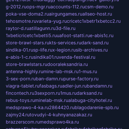
g-2012.ru
ops-mgr.ru
accounts-112.ru
csm-demo.ru
poka-vse-doma2.ru
airgungames.ru
allseo-host.ru
tehosmotre.ru
varieta-yug.ru
cricetc1xbetr1xbetcc2.ru
raytor-d.ru
atillagunn.ru
3d-file.ru
1xbeticricetc1xbetti5.ru
uafoot-statti.ru
e-abis1c.ru
store-brawl-stars.ru
kts-services.ru
dark-sand.ru
sindika-01.ru
sp-life.ru
x-legion.ru
sib-archives.ru
e-abis-1-c.ru
sindika01.ru
venda-festival.ru
store-brawlstars.ru
dooraleksandria.ru
antenna-highly.ru
mine-lab-msk.ru
1-mus.ru
3-sex-porn.ru
ban-damn.ru
purse-factory.ru
viagra-tablet.ru
fasbags.ru
adler-jun.ru
bandamn.ru
fincontech.ru
3sexporn.ru
1mus.ru
darksand.ru
rebus-toys.ru
minelab-msk.ru
alabuga-cityhotel.ru
medsprawo-4-ka.ru
2864420.ru
blagodarenie-spb.ru
zajmy24.ru
tovudyi-4-kuhnyanazakaz.ru
brazzerscom.ru
medsprawo4ka.ru