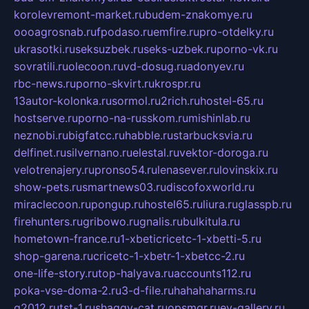
korolevremont-market.ru
budem-znakomye.ru
oooagrosnab.ru
fpodaso.ru
emfire.ru
pro-otdelky.ru
ukrasotki.ru
seksuzbek.ru
seks-uzbek.ru
porno-vk.ru
sovratili.ru
olecoon.ru
vd-dosug.ru
adonyev.ru
rbc-news.ru
porno-skvirt.ru
krospr.ru
13autor-kolonka.ru
sormol.ru
2rich.ru
hostel-65.ru
hostserve.ru
porno-na-russkom.ru
mishinlab.ru
neznobi.ru
bigfatcc.ru
habble.ru
starbucksvia.ru
delfinet.ru
silvernano.ru
elestal.ru
vektor-doroga.ru
velotrenajery.ru
pronso54.ru
lenasever.ru
lovinskix.ru
show-pets.ru
smartnews03.ru
discofoxworld.ru
miraclecoon.ru
pongup.ru
hostel65.ru
liura.ru
glasspb.ru
firehunters.ru
gribowo.ru
gnalis.ru
bulkitula.ru
hometown-france.ru
1-xbeticricetc-1-xbetti-5.ru
shop-garena.ru
cricetc-1-xbetr-1-xbetcc-2.ru
one-life-story.ru
top-halyava.ru
accounts112.ru
poka-vse-doma-2.ru
3-d-file.ru
hahahaharms.ru
g2012.ru
tst-1.ru
shaggy-cat.ru
opsmgr.ru
ev-gallery.ru