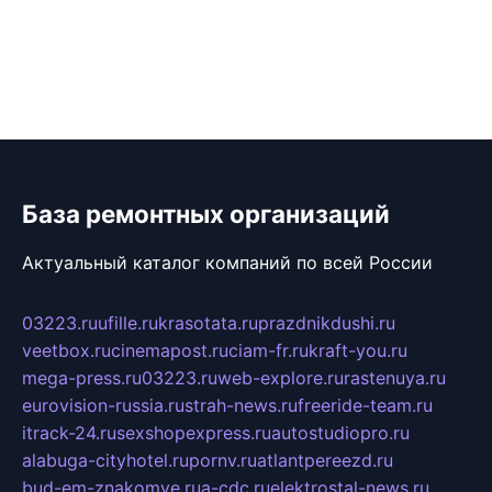
База ремонтных организаций
Актуальный каталог компаний по всей России
03223.ru
ufille.ru
krasotata.ru
prazdnikdushi.ru
veetbox.ru
cinemapost.ru
ciam-fr.ru
kraft-you.ru
mega-press.ru
03223.ru
web-explore.ru
rastenuya.ru
eurovision-russia.ru
strah-news.ru
freeride-team.ru
itrack-24.ru
sexshopexpress.ru
autostudiopro.ru
alabuga-cityhotel.ru
pornv.ru
atlantpereezd.ru
bud-em-znakomye.ru
a-cdc.ru
elektrostal-news.ru