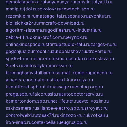
demolalapaluza.ru
tanyavanya.ru
remstir-tolyatti.ru
msdip.ru
jdol.ru
sokolovr.ru
newtech-spb.ru
rezemkleim.ru
massage-tai.ru
seonub.ru
zvonitut.ru
biolisichka24.ru
mncraft-download.ru
algoritm-sistema.ru
godflesh.ru
ru-industria.ru
zebra-tlt.ru
okna-proficom.ru
erynok.ru
onlinekinospace.ru
startupstudio-fefu.ru
zarges-ru.ru
gegenjustizunrecht.ru
autobalashov.ru
utrovortu.ru
spiski-firm.ru
elara-m.ru
kinomusorka.ru
mkcslava.ru
2bets.ru
vintovoykompressor.ru
birminghamvsfulham.ru
sarmat-komp.ru
pioneeri.ru
amadis-chocolate.ru
shkurki-karakulya.ru
kanotiforet.spb.ru
tutmassage.ru
ecolog.org.ru
praga.spb.ru
falcorussia.ru
autodoctorservis.ru
kamertondom.spb.ru
net-life.net.ru
avto-vozim.ru
sakhcamera.ru
alliance-electro.spb.ru
stroyavt.ru
controlweb1.ru
tdsak74.ru
kinzozo-ru.ru
kvotka.ru
iron-snab.ru
costa-bella.ru
eugrus.pp.ru