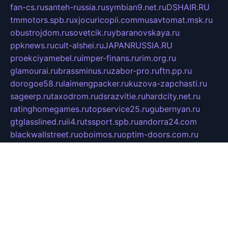
fan-cs.ru
santeh-russia.ru
symbian9.net.ru
DSHAIR.RU
tmmotors.spb.ru
xjocuricopii.com
musavtomat.msk.ru
obustrojdom.ru
sovetcik.ru
ybaranovskaya.ru
ppknews.ru
cult-alshei.ru
JAPANRUSSIA.RU
proekciyamebel.ru
imper-finans.ru
rim.org.ru
glamourai.ru
brassminus.ru
zabor-pro.ru
ftn.pp.ru
dorogoe58.ru
laimengpacker.ru
kuzova-zapchasti.ru
sageerp.ru
taxodrom.ru
dsrazvitie.ru
hardcity.net.ru
ratinghomegames.ru
topservice25.ru
gubernyan.ru
gtglasslined.ru
ii4.ru
tssport.spb.ru
andorra24.com
blackwallstreet.ru
oboimos.ru
optim-doors.com.ru
ikuch.ru
nycr.org.ru
npa21.ru
vremya-ch.spb.ru
desert000.ru
ivtorgi.ru
ifiori.ru
catalog-statei.ru
dcv.org.ru
spetsmaster174.ru
ipkameryhiseeu.ru
dum26.ru
ruspol.spb.ru
fr-opendp.ru
kam-solnyshko.ru
cheyenne-arapaho.ru
sevzapmetal.spb.ru
ted-lapidus.spb.ru
parasite-eliminator.ru
sigma-complete.ru
modernworld.ru
dama-moda.ru