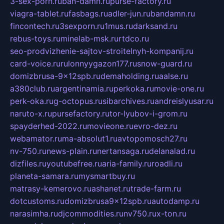
3-sex-porn.ru
ban-damn.ru
purse-factory.ru
viagra-tablet.ru
fasbags.ru
adler-jun.ru
bandamn.ru
fincontech.ru
3sexporn.ru
1mus.ru
darksand.ru
rebus-toys.ru
minelab-msk.ru
rtdco.ru
seo-prodvizhenie-sajtov-stroitelnyh-kompanij.ru
card-voice.ru
rulonnyygazon177.ru
snow-guard.ru
domizbrusa-9x12spb.ru
demaholding.ru
aalse.ru
a380club.ru
argentinamia.ru
perkoka.ru
movie-one.ru
perk-oka.ru
g-octopus.ru
sibarchives.ru
andreislyusar.ru
naruto-x.ru
pursefactory.ru
tor-lyubov-i-grom.ru
spayderhed-2022.ru
movieone.ru
evro-dez.ru
webamator.ru
ma-absolut1.ru
avtopomosch27.ru
nv-750.ru
news-plain.ru
nertansaga.ru
delanalad.ru
dizfiles.ru
youtubefree.ru
aria-family.ru
roadli.ru
planeta-samara.ru
mysmartbuy.ru
matrasy-kemerovo.ru
ashanet.ru
trade-farm.ru
dotcustoms.ru
domizbrusa9x12spb.ru
autodamp.ru
narasimha.ru
djcommodities.ru
nv750.ru
x-ton.ru