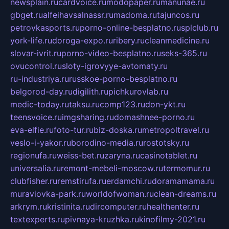
newsplain.ru
cardvoice.ru
modopaper.ru
manunae.ru
gbget.ru
alfeihavsalnassr.ru
madoma.ru
tajuncos.ru
petrovkasports.ru
porno-online-besplatno.ru
splclub.ru
york-life.ru
doroga-expo.ru
ribery.ru
cleanmedicine.ru
slovar-ivrit.ru
porno-video-besplatno.ru
seks-365.ru
ovucontrol.ru
sloty-igrovyye-avtomaty.ru
ru-industriya.ru
russkoe-porno-besplatno.ru
belgorod-day.ru
digilith.ru
pichkurovlab.ru
medic-today.ru
taksu.ru
comp123.ru
don-ykt.ru
teensvoice.ru
imgsharing.ru
domashnee-porno.ru
eva-elfie.ru
foto-tur.ru
biz-doska.ru
metropoltravel.ru
veslo-i-yakor.ru
borodino-media.ru
rostotsky.ru
regionufa.ru
weiss-bet.ru
zaryna.ru
casinotablet.ru
universalia.ru
remont-mebeli-moscow.ru
termomur.ru
clubfisher.ru
remstirufa.ru
erdamchi.ru
doramamama.ru
muraviovka-park.ru
worldofwoman.ru
clean-dreams.ru
arkrym.ru
kristinita.ru
dircomputer.ru
healthenter.ru
textexperts.ru
pivnaya-kruzhka.ru
kinofilmy-2021.ru