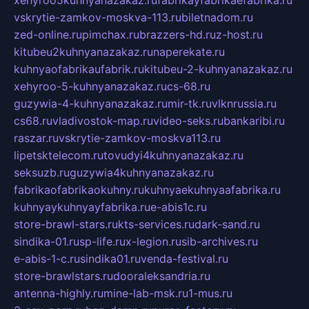
xehyroo5kuhnyanazakaz.ru
fabrikayfabrikaefabrika.ru
vskrytie-zamkov-moskva-113.ru
biletnadom.ru
zed-online.ru
pimchax.ru
brazzers-hd.ru
z-host.ru
kitubeu2kuhnyanazakaz.ru
naperekate.ru
kuhnyaofabrikaufabrik.ru
kitubeu-2-kuhnyanazakaz.ru
xehyroo-5-kuhnyanazakaz.ru
cs-68.ru
guzywia-4-kuhnyanazakaz.ru
mir-tk.ru
vlknrussia.ru
cs68.ru
vladivostok-map.ru
video-seks.ru
bankaribi.ru
raszar.ru
vskrytie-zamkov-moskva113.ru
lipetsktelecom.ru
tovudyi4kuhnyanazakaz.ru
seksuzb.ru
guzywia4kuhnyanazakaz.ru
fabrikaofabrikaokuhny.ru
kuhnyaekuhnyaafabrika.ru
kuhnyaykuhnyayfabrika.ru
e-abis1c.ru
store-brawl-stars.ru
kts-services.ru
dark-sand.ru
sindika-01.ru
sp-life.ru
x-legion.ru
sib-archives.ru
e-abis-1-c.ru
sindika01.ru
venda-festival.ru
store-brawlstars.ru
dooraleksandria.ru
antenna-highly.ru
mine-lab-msk.ru
1-mus.ru