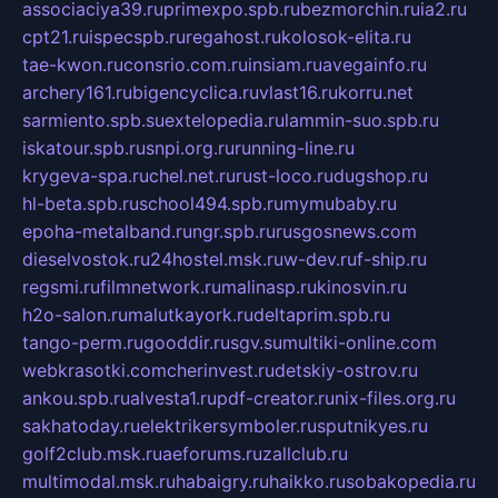
associaciya39.ru
primexpo.spb.ru
bezmorchin.ru
ia2.ru
cpt21.ru
ispecspb.ru
regahost.ru
kolosok-elita.ru
tae-kwon.ru
consrio.com.ru
insiam.ru
avegainfo.ru
archery161.ru
bigencyclica.ru
vlast16.ru
korru.net
sarmiento.spb.su
extelopedia.ru
lammin-suo.spb.ru
iskatour.spb.ru
snpi.org.ru
running-line.ru
krygeva-spa.ru
chel.net.ru
rust-loco.ru
dugshop.ru
hl-beta.spb.ru
school494.spb.ru
mymubaby.ru
epoha-metalband.ru
ngr.spb.ru
rusgosnews.com
dieselvostok.ru
24hostel.msk.ru
w-dev.ru
f-ship.ru
regsmi.ru
filmnetwork.ru
malinasp.ru
kinosvin.ru
h2o-salon.ru
malutkayork.ru
deltaprim.spb.ru
tango-perm.ru
gooddir.ru
sgv.su
multiki-online.com
webkrasotki.com
cherinvest.ru
detskiy-ostrov.ru
ankou.spb.ru
alvesta1.ru
pdf-creator.ru
nix-files.org.ru
sakhatoday.ru
elektrikersymboler.ru
sputnikyes.ru
golf2club.msk.ru
aeforums.ru
zallclub.ru
multimodal.msk.ru
habaigry.ru
haikko.ru
sobakopedia.ru