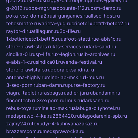
g2012.ru
tst-1.ru
shaggy-cat.ru
opsmgr.ru
ev-gallery.ru
g-2012.ru
ops-mgr.ru
accounts-112.ru
csm-demo.ru
poka-vse-doma2.ru
airgungames.ru
allseo-host.ru
tehosmotre.ru
varieta-yug.ru
cricetc1xbetr1xbetcc2.ru
raytor-d.ru
atillagunn.ru
3d-file.ru
1xbeticricetc1xbetti5.ru
uafoot-statti.ru
e-abis1c.ru
store-brawl-stars.ru
kts-services.ru
dark-sand.ru
sindika-01.ru
sp-life.ru
x-legion.ru
sib-archives.ru
e-abis-1-c.ru
sindika01.ru
venda-festival.ru
store-brawlstars.ru
dooraleksandria.ru
antenna-highly.ru
mine-lab-msk.ru
1-mus.ru
3-sex-porn.ru
ban-damn.ru
purse-factory.ru
viagra-tablet.ru
fasbags.ru
adler-jun.ru
bandamn.ru
fincontech.ru
3sexporn.ru
1mus.ru
darksand.ru
rebus-toys.ru
minelab-msk.ru
alabuga-cityhotel.ru
medsprawo-4-ka.ru
2864420.ru
blagodarenie-spb.ru
zajmy24.ru
tovudyi-4-kuhnyanazakaz.ru
brazzerscom.ru
medsprawo4ka.ru