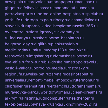
newsplain.ru
cardvoice.ru
modopaper.ru
manunae.ru
gbget.ru
alfeihavsalnassr.ru
madoma.ru
tajuncos.ru
petrovkasports.ru
porno-online-besplatno.ru
splclub.ru
york-life.ru
doroga-expo.ru
ribery.ru
cleanmedicine.ru
slovar-ivrit.ru
porno-video-besplatno.ru
seks-365.ru
ovucontrol.ru
sloty-igrovyye-avtomaty.ru
ru-industriya.ru
russkoe-porno-besplatno.ru
belgorod-day.ru
digilith.ru
pichkurovlab.ru
medic-today.ru
taksu.ru
comp123.ru
don-ykt.ru
teensvoice.ru
imgsharing.ru
domashnee-porno.ru
eva-elfie.ru
foto-tur.ru
biz-doska.ru
metropoltravel.ru
veslo-i-yakor.ru
borodino-media.ru
rostotsky.ru
regionufa.ru
weiss-bet.ru
zaryna.ru
casinotablet.ru
universalia.ru
remont-mebeli-moscow.ru
termomur.ru
clubfisher.ru
remstirufa.ru
erdamchi.ru
doramamama.ru
muraviovka-park.ru
worldofwoman.ru
clean-dreams.ru
arkrym.ru
kristinita.ru
dircomputer.ru
healthenter.ru
textexperts.ru
pivnaya-kruzhka.ru
kinofilmy-2021.ru