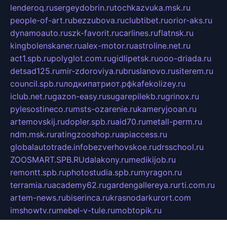
lenderoq.ru
sergeydobrin.ru
tochkazvuka.msk.ru
people-of-art.ru
bezzubova.ru
clubtibet.ru
orior-aks.ru
dynamoauto.ru
szk-favorit.ru
carlines.ru
flatnsk.ru
kingbolenskaner.ru
alex-motor.ru
astroline.net.ru
act1.spb.ru
polyglot.com.ru
gidlipetsk.ru
ooo-driada.ru
detsad125.ru
mir-zdoroviya.ru
bruslanovo.ru
siterem.ru
council.spb.ru
лодкипатриот.рф
kafekolizey.ru
iclub.net.ru
gazon-easy.ru
sugarepilekb.ru
grinox.ru
pylesostineco.ru
msts-ozarenie.ru
kameryjooan.ru
artemovskij.ru
dopler.spb.ru
aid70.ru
metall-perm.ru
ndm.msk.ru
ratingzooshop.ru
apiaccess.ru
globalautotrade.info
bezverhovskoe.ru
drsschool.ru
ZOOSMART.SPB.RU
dalakony.ru
medikijob.ru
remontt.spb.ru
photostudia.spb.ru
myragon.ru
terramia.ru
academy62.ru
gardengallereya.ru
rti.com.ru
artem-news.ru
biserinca.ru
krasnodarkurort.com
imshowtv.ru
mebel-v-tule.ru
mobtopik.ru
pcsecurity.net.ru
tool-sib.ru
multimetrunit.ru
sp-tour.ru