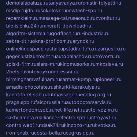
demolalapaluza.ru
tanyavanya.ru
remstir-tolyatti.ru
msdip.ru
jdol.ru
sokolovr.ru
newtech-spb.ru
rezemkleim.ru
massage-tai.ru
seonub.ru
zvonitut.ru
biolisichka24.ru
mncraft-download.ru
algoritm-sistema.ru
godflesh.ru
ru-industria.ru
zebra-tlt.ru
okna-proficom.ru
erynok.ru
onlinekinospace.ru
startupstudio-fefu.ru
zarges-ru.ru
gegenjustizunrecht.ru
autobalashov.ru
utrovortu.ru
spiski-firm.ru
elara-m.ru
kinomusorka.ru
mkcslava.ru
2bets.ru
vintovoykompressor.ru
birminghamvsfulham.ru
sarmat-komp.ru
pioneeri.ru
amadis-chocolate.ru
shkurki-karakulya.ru
kanotiforet.spb.ru
tutmassage.ru
ecolog.org.ru
praga.spb.ru
falcorussia.ru
autodoctorservis.ru
kamertondom.spb.ru
net-life.net.ru
avto-vozim.ru
sakhcamera.ru
alliance-electro.spb.ru
stroyavt.ru
controlweb1.ru
tdsak74.ru
kinzozo-ru.ru
kvotka.ru
iron-snab.ru
costa-bella.ru
eugrus.pp.ru