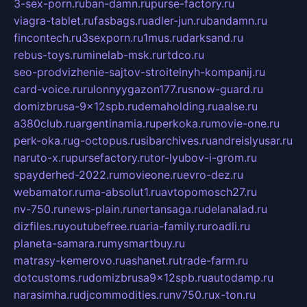
3-sex-porn.ru
ban-damn.ru
purse-factory.ru
viagra-tablet.ru
fasbags.ru
adler-jun.ru
bandamn.ru
fincontech.ru
3sexporn.ru
1mus.ru
darksand.ru
rebus-toys.ru
minelab-msk.ru
rtdco.ru
seo-prodvizhenie-sajtov-stroitelnyh-kompanij.ru
card-voice.ru
rulonnyygazon177.ru
snow-guard.ru
domizbrusa-9x12spb.ru
demaholding.ru
aalse.ru
a380club.ru
argentinamia.ru
perkoka.ru
movie-one.ru
perk-oka.ru
g-octopus.ru
sibarchives.ru
andreislyusar.ru
naruto-x.ru
pursefactory.ru
tor-lyubov-i-grom.ru
spayderhed-2022.ru
movieone.ru
evro-dez.ru
webamator.ru
ma-absolut1.ru
avtopomosch27.ru
nv-750.ru
news-plain.ru
nertansaga.ru
delanalad.ru
dizfiles.ru
youtubefree.ru
aria-family.ru
roadli.ru
planeta-samara.ru
mysmartbuy.ru
matrasy-kemerovo.ru
ashanet.ru
trade-farm.ru
dotcustoms.ru
domizbrusa9x12spb.ru
autodamp.ru
narasimha.ru
djcommodities.ru
nv750.ru
x-ton.ru