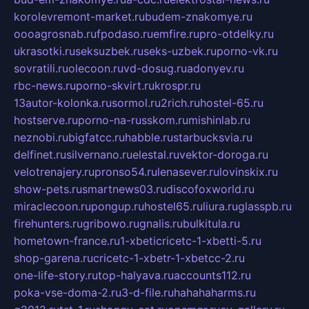
korolevremont-market.ru
budem-znakomye.ru
oooagrosnab.ru
fpodaso.ru
emfire.ru
pro-otdelky.ru
ukrasotki.ru
seksuzbek.ru
seks-uzbek.ru
porno-vk.ru
sovratili.ru
olecoon.ru
vd-dosug.ru
adonyev.ru
rbc-news.ru
porno-skvirt.ru
krospr.ru
13autor-kolonka.ru
sormol.ru
2rich.ru
hostel-65.ru
hostserve.ru
porno-na-russkom.ru
mishinlab.ru
neznobi.ru
bigfatcc.ru
habble.ru
starbucksvia.ru
delfinet.ru
silvernano.ru
elestal.ru
vektor-doroga.ru
velotrenajery.ru
pronso54.ru
lenasever.ru
lovinskix.ru
show-pets.ru
smartnews03.ru
discofoxworld.ru
miraclecoon.ru
pongup.ru
hostel65.ru
liura.ru
glasspb.ru
firehunters.ru
gribowo.ru
gnalis.ru
bulkitula.ru
hometown-france.ru
1-xbeticricetc-1-xbetti-5.ru
shop-garena.ru
cricetc-1-xbetr-1-xbetcc-2.ru
one-life-story.ru
top-halyava.ru
accounts112.ru
poka-vse-doma-2.ru
3-d-file.ru
hahahaharms.ru