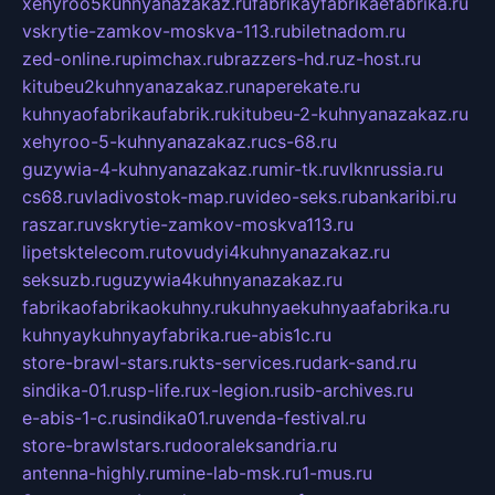
xehyroo5kuhnyanazakaz.ru
fabrikayfabrikaefabrika.ru
vskrytie-zamkov-moskva-113.ru
biletnadom.ru
zed-online.ru
pimchax.ru
brazzers-hd.ru
z-host.ru
kitubeu2kuhnyanazakaz.ru
naperekate.ru
kuhnyaofabrikaufabrik.ru
kitubeu-2-kuhnyanazakaz.ru
xehyroo-5-kuhnyanazakaz.ru
cs-68.ru
guzywia-4-kuhnyanazakaz.ru
mir-tk.ru
vlknrussia.ru
cs68.ru
vladivostok-map.ru
video-seks.ru
bankaribi.ru
raszar.ru
vskrytie-zamkov-moskva113.ru
lipetsktelecom.ru
tovudyi4kuhnyanazakaz.ru
seksuzb.ru
guzywia4kuhnyanazakaz.ru
fabrikaofabrikaokuhny.ru
kuhnyaekuhnyaafabrika.ru
kuhnyaykuhnyayfabrika.ru
e-abis1c.ru
store-brawl-stars.ru
kts-services.ru
dark-sand.ru
sindika-01.ru
sp-life.ru
x-legion.ru
sib-archives.ru
e-abis-1-c.ru
sindika01.ru
venda-festival.ru
store-brawlstars.ru
dooraleksandria.ru
antenna-highly.ru
mine-lab-msk.ru
1-mus.ru