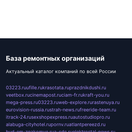
База ремонтных организаций
Актуальный каталог компаний по всей России
03223.ru
ufille.ru
krasotata.ru
prazdnikdushi.ru
veetbox.ru
cinemapost.ru
ciam-fr.ru
kraft-you.ru
mega-press.ru
03223.ru
web-explore.ru
rastenuya.ru
eurovision-russia.ru
strah-news.ru
freeride-team.ru
itrack-24.ru
sexshopexpress.ru
autostudiopro.ru
alabuga-cityhotel.ru
pornv.ru
atlantpereezd.ru
bud-em-znakomye.ru
a-cdc.ru
elektrostal-news.ru