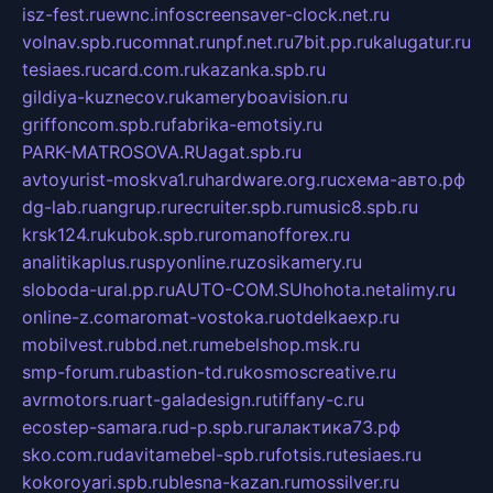
isz-fest.ru
ewnc.info
screensaver-clock.net.ru
volnav.spb.ru
comnat.ru
npf.net.ru
7bit.pp.ru
kalugatur.ru
tesiaes.ru
card.com.ru
kazanka.spb.ru
gildiya-kuznecov.ru
kameryboavision.ru
griffoncom.spb.ru
fabrika-emotsiy.ru
PARK-MATROSOVA.RU
agat.spb.ru
avtoyurist-moskva1.ru
hardware.org.ru
схема-авто.рф
dg-lab.ru
angrup.ru
recruiter.spb.ru
music8.spb.ru
krsk124.ru
kubok.spb.ru
romanofforex.ru
analitikaplus.ru
spyonline.ru
zosikamery.ru
sloboda-ural.pp.ru
AUTO-COM.SU
hohota.net
alimy.ru
online-z.com
aromat-vostoka.ru
otdelkaexp.ru
mobilvest.ru
bbd.net.ru
mebelshop.msk.ru
smp-forum.ru
bastion-td.ru
kosmoscreative.ru
avrmotors.ru
art-galadesign.ru
tiffany-c.ru
ecostep-samara.ru
d-p.spb.ru
галактика73.рф
sko.com.ru
davitamebel-spb.ru
fotsis.ru
tesiaes.ru
kokoroyari.spb.ru
blesna-kazan.ru
mossilver.ru