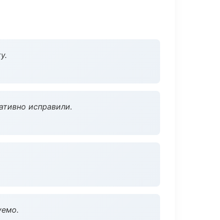
у.
ативно исправили.
уемо.