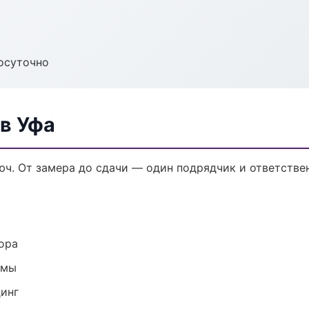
осуточно
в Уфа
ч. От замера до сдачи — один подрядчик и ответстве
ора
емы
динг