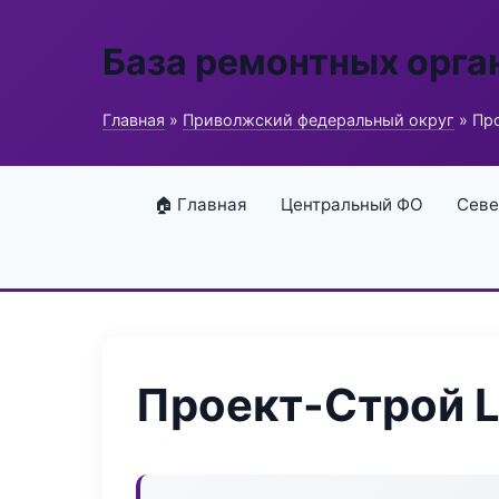
База ремонтных орга
Главная
»
Приволжский федеральный округ
» Про
🏠 Главная
Центральный ФО
Севе
Проект-Строй L