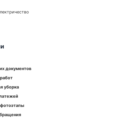
электричество
ми
их документов
 работ
ая уборка
платежей
 фотоэтапы
обращения