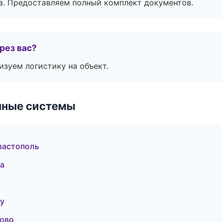
в. Предоставляем полный комплект документов.
рез вас?
изуем логистику на объект.
чные системы
вастополь
ва
у
ово