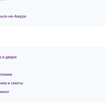
льск-на-Амуре
 и двери
пление
ние и сметы
емонт