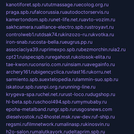
kanotiforet.spb.ru
tutmassage.ru
ecolog.org.ru
praga.spb.ru
falcorussia.ru
autodoctorservis.ru
kamertondom.spb.ru
net-life.net.ru
avto-vozim.ru
sakhcamera.ru
alliance-electro.spb.ru
stroyavt.ru
controlweb1.ru
tdsak74.ru
kinzozo-ru.ru
kvotka.ru
iron-snab.ru
costa-bella.ru
eugrus.pp.ru
associaciya39.ru
primexpo.spb.ru
bezmorchin.ru
ia2.ru
cpt21.ru
ispecspb.ru
regahost.ru
kolosok-elita.ru
tae-kwon.ru
consrio.com.ru
insiam.ru
avegainfo.ru
archery161.ru
bigencyclica.ru
vlast16.ru
korru.net
sarmiento.spb.su
extelopedia.ru
lammin-suo.spb.ru
iskatour.spb.ru
snpi.org.ru
running-line.ru
krygeva-spa.ru
chel.net.ru
rust-loco.ru
dugshop.ru
hl-beta.spb.ru
school494.spb.ru
mymubaby.ru
epoha-metalband.ru
ngr.spb.ru
rusgosnews.com
dieselvostok.ru
24hostel.msk.ru
w-dev.ru
f-ship.ru
regsmi.ru
filmnetwork.ru
malinasp.ru
kinosvin.ru
h2o-salon.ru
malutkayork.ru
deltaprim.spb.ru