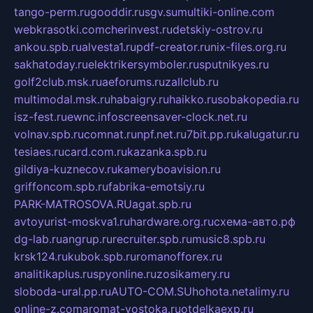
tango-perm.ru
gooddir.ru
sgv.su
multiki-online.com
webkrasotki.com
cherinvest.ru
detskiy-ostrov.ru
ankou.spb.ru
alvesta1.ru
pdf-creator.ru
nix-files.org.ru
sakhatoday.ru
elektrikersymboler.ru
sputnikyes.ru
golf2club.msk.ru
aeforums.ru
zallclub.ru
multimodal.msk.ru
habaigry.ru
haikko.ru
sobakopedia.ru
isz-fest.ru
ewnc.info
screensaver-clock.net.ru
volnav.spb.ru
comnat.ru
npf.net.ru
7bit.pp.ru
kalugatur.ru
tesiaes.ru
card.com.ru
kazanka.spb.ru
gildiya-kuznecov.ru
kameryboavision.ru
griffoncom.spb.ru
fabrika-emotsiy.ru
PARK-MATROSOVA.RU
agat.spb.ru
avtoyurist-moskva1.ru
hardware.org.ru
схема-авто.рф
dg-lab.ru
angrup.ru
recruiter.spb.ru
music8.spb.ru
krsk124.ru
kubok.spb.ru
romanofforex.ru
analitikaplus.ru
spyonline.ru
zosikamery.ru
sloboda-ural.pp.ru
AUTO-COM.SU
hohota.net
alimy.ru
online-z.com
aromat-vostoka.ru
otdelkaexp.ru