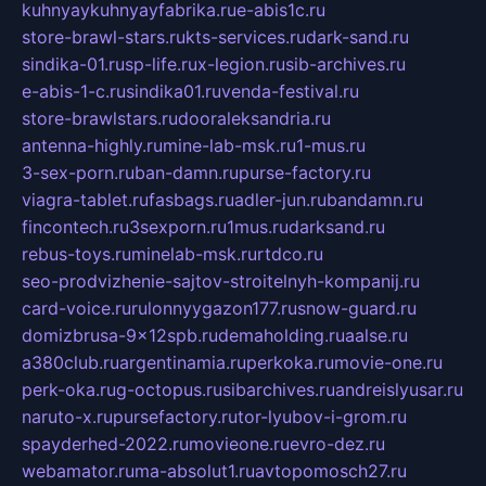
kuhnyaykuhnyayfabrika.ru
e-abis1c.ru
store-brawl-stars.ru
kts-services.ru
dark-sand.ru
sindika-01.ru
sp-life.ru
x-legion.ru
sib-archives.ru
e-abis-1-c.ru
sindika01.ru
venda-festival.ru
store-brawlstars.ru
dooraleksandria.ru
antenna-highly.ru
mine-lab-msk.ru
1-mus.ru
3-sex-porn.ru
ban-damn.ru
purse-factory.ru
viagra-tablet.ru
fasbags.ru
adler-jun.ru
bandamn.ru
fincontech.ru
3sexporn.ru
1mus.ru
darksand.ru
rebus-toys.ru
minelab-msk.ru
rtdco.ru
seo-prodvizhenie-sajtov-stroitelnyh-kompanij.ru
card-voice.ru
rulonnyygazon177.ru
snow-guard.ru
domizbrusa-9x12spb.ru
demaholding.ru
aalse.ru
a380club.ru
argentinamia.ru
perkoka.ru
movie-one.ru
perk-oka.ru
g-octopus.ru
sibarchives.ru
andreislyusar.ru
naruto-x.ru
pursefactory.ru
tor-lyubov-i-grom.ru
spayderhed-2022.ru
movieone.ru
evro-dez.ru
webamator.ru
ma-absolut1.ru
avtopomosch27.ru