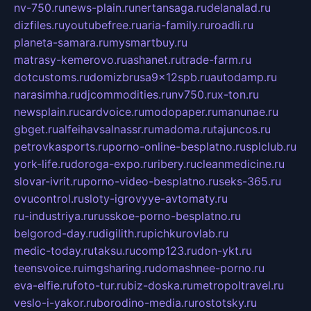
nv-750.ru
news-plain.ru
nertansaga.ru
delanalad.ru
dizfiles.ru
youtubefree.ru
aria-family.ru
roadli.ru
planeta-samara.ru
mysmartbuy.ru
matrasy-kemerovo.ru
ashanet.ru
trade-farm.ru
dotcustoms.ru
domizbrusa9x12spb.ru
autodamp.ru
narasimha.ru
djcommodities.ru
nv750.ru
x-ton.ru
newsplain.ru
cardvoice.ru
modopaper.ru
manunae.ru
gbget.ru
alfeihavsalnassr.ru
madoma.ru
tajuncos.ru
petrovkasports.ru
porno-online-besplatno.ru
splclub.ru
york-life.ru
doroga-expo.ru
ribery.ru
cleanmedicine.ru
slovar-ivrit.ru
porno-video-besplatno.ru
seks-365.ru
ovucontrol.ru
sloty-igrovyye-avtomaty.ru
ru-industriya.ru
russkoe-porno-besplatno.ru
belgorod-day.ru
digilith.ru
pichkurovlab.ru
medic-today.ru
taksu.ru
comp123.ru
don-ykt.ru
teensvoice.ru
imgsharing.ru
domashnee-porno.ru
eva-elfie.ru
foto-tur.ru
biz-doska.ru
metropoltravel.ru
veslo-i-yakor.ru
borodino-media.ru
rostotsky.ru