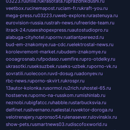
03223.ru
ufille.ru
krasotata.ru
prazdnikdushi.ru
veetbox.ru
cinemapost.ru
ciam-fr.ru
kraft-you.ru
mega-press.ru
03223.ru
web-explore.ru
rastenuya.ru
eurovision-russia.ru
strah-news.ru
freeride-team.ru
itrack-24.ru
sexshopexpress.ru
autostudiopro.ru
alabuga-cityhotel.ru
pornv.ru
atlantpereezd.ru
bud-em-znakomye.ru
a-cdc.ru
elektrostal-news.ru
korolevremont-market.ru
budem-znakomye.ru
oooagrosnab.ru
fpodaso.ru
emfire.ru
pro-otdelky.ru
ukrasotki.ru
seksuzbek.ru
seks-uzbek.ru
porno-vk.ru
sovratili.ru
olecoon.ru
vd-dosug.ru
adonyev.ru
rbc-news.ru
porno-skvirt.ru
krospr.ru
13autor-kolonka.ru
sormol.ru
2rich.ru
hostel-65.ru
hostserve.ru
porno-na-russkom.ru
mishinlab.ru
neznobi.ru
bigfatcc.ru
habble.ru
starbucksvia.ru
delfinet.ru
silvernano.ru
elestal.ru
vektor-doroga.ru
velotrenajery.ru
pronso54.ru
lenasever.ru
lovinskix.ru
show-pets.ru
smartnews03.ru
discofoxworld.ru