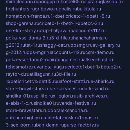
miraclecoon.ru
pongup.ru
hostel65.ru
liura.ru
glasspb.ru
firehunters.ru
gribowo.ru
gnalis.ru
bulkitula.ru
hometown-france.ru
1-xbeticricetc-1-xbetti-5.ru
shop-garena.ru
cricetc-1-xbetr-1-xbetcc-2.ru
one-life-story.ru
top-halyava.ru
accounts112.ru
poka-vse-doma-2.ru
3-d-file.ru
hahahaharms.ru
g2012.ru
tst-1.ru
shaggy-cat.ru
opsmgr.ru
ev-gallery.ru
g-2012.ru
ops-mgr.ru
accounts-112.ru
csm-demo.ru
poka-vse-doma2.ru
airgungames.ru
allseo-host.ru
tehosmotre.ru
varieta-yug.ru
cricetc1xbetr1xbetcc2.ru
raytor-d.ru
atillagunn.ru
3d-file.ru
1xbeticricetc1xbetti5.ru
uafoot-statti.ru
e-abis1c.ru
store-brawl-stars.ru
kts-services.ru
dark-sand.ru
sindika-01.ru
sp-life.ru
x-legion.ru
sib-archives.ru
e-abis-1-c.ru
sindika01.ru
venda-festival.ru
store-brawlstars.ru
dooraleksandria.ru
antenna-highly.ru
mine-lab-msk.ru
1-mus.ru
3-sex-porn.ru
ban-damn.ru
purse-factory.ru