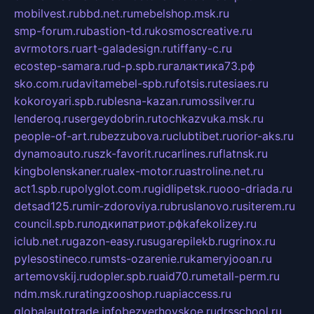
mobilvest.ru
bbd.net.ru
mebelshop.msk.ru
smp-forum.ru
bastion-td.ru
kosmoscreative.ru
avrmotors.ru
art-galadesign.ru
tiffany-c.ru
ecostep-samara.ru
d-p.spb.ru
галактика73.рф
sko.com.ru
davitamebel-spb.ru
fotsis.ru
tesiaes.ru
kokoroyari.spb.ru
blesna-kazan.ru
mossilver.ru
lenderoq.ru
sergeydobrin.ru
tochkazvuka.msk.ru
people-of-art.ru
bezzubova.ru
clubtibet.ru
orior-aks.ru
dynamoauto.ru
szk-favorit.ru
carlines.ru
flatnsk.ru
kingbolenskaner.ru
alex-motor.ru
astroline.net.ru
act1.spb.ru
polyglot.com.ru
gidlipetsk.ru
ooo-driada.ru
detsad125.ru
mir-zdoroviya.ru
bruslanovo.ru
siterem.ru
council.spb.ru
лодкипатриот.рф
kafekolizey.ru
iclub.net.ru
gazon-easy.ru
sugarepilekb.ru
grinox.ru
pylesostineco.ru
msts-ozarenie.ru
kameryjooan.ru
artemovskij.ru
dopler.spb.ru
aid70.ru
metall-perm.ru
ndm.msk.ru
ratingzooshop.ru
apiaccess.ru
globalautotrade.info
bezverhovskoe.ru
drsschool.ru