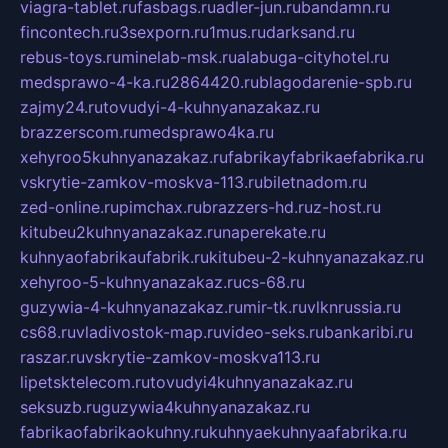
viagra-tablet.ru
fasbags.ru
adler-jun.ru
bandamn.ru
fincontech.ru
3sexporn.ru
1mus.ru
darksand.ru
rebus-toys.ru
minelab-msk.ru
alabuga-cityhotel.ru
medsprawo-4-ka.ru
2864420.ru
blagodarenie-spb.ru
zajmy24.ru
tovudyi-4-kuhnyanazakaz.ru
brazzerscom.ru
medsprawo4ka.ru
xehyroo5kuhnyanazakaz.ru
fabrikayfabrikaefabrika.ru
vskrytie-zamkov-moskva-113.ru
biletnadom.ru
zed-online.ru
pimchax.ru
brazzers-hd.ru
z-host.ru
kitubeu2kuhnyanazakaz.ru
naperekate.ru
kuhnyaofabrikaufabrik.ru
kitubeu-2-kuhnyanazakaz.ru
xehyroo-5-kuhnyanazakaz.ru
cs-68.ru
guzywia-4-kuhnyanazakaz.ru
mir-tk.ru
vlknrussia.ru
cs68.ru
vladivostok-map.ru
video-seks.ru
bankaribi.ru
raszar.ru
vskrytie-zamkov-moskva113.ru
lipetsktelecom.ru
tovudyi4kuhnyanazakaz.ru
seksuzb.ru
guzywia4kuhnyanazakaz.ru
fabrikaofabrikaokuhny.ru
kuhnyaekuhnyaafabrika.ru