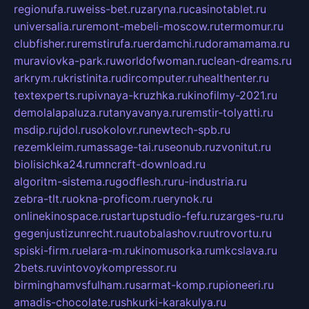
regionufa.ru
weiss-bet.ru
zaryna.ru
casinotablet.ru
universalia.ru
remont-mebeli-moscow.ru
termomur.ru
clubfisher.ru
remstirufa.ru
erdamchi.ru
doramamama.ru
muraviovka-park.ru
worldofwoman.ru
clean-dreams.ru
arkrym.ru
kristinita.ru
dircomputer.ru
healthenter.ru
textexperts.ru
pivnaya-kruzhka.ru
kinofilmy-2021.ru
demolalapaluza.ru
tanyavanya.ru
remstir-tolyatti.ru
msdip.ru
jdol.ru
sokolovr.ru
newtech-spb.ru
rezemkleim.ru
massage-tai.ru
seonub.ru
zvonitut.ru
biolisichka24.ru
mncraft-download.ru
algoritm-sistema.ru
godflesh.ru
ru-industria.ru
zebra-tlt.ru
okna-proficom.ru
erynok.ru
onlinekinospace.ru
startupstudio-fefu.ru
zarges-ru.ru
gegenjustizunrecht.ru
autobalashov.ru
utrovortu.ru
spiski-firm.ru
elara-m.ru
kinomusorka.ru
mkcslava.ru
2bets.ru
vintovoykompressor.ru
birminghamvsfulham.ru
sarmat-komp.ru
pioneeri.ru
amadis-chocolate.ru
shkurki-karakulya.ru