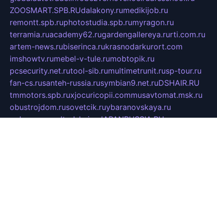
ZOOSMART.SPB.RU
dalakony.ru
medikijob.ru
remontt.spb.ru
photostudia.spb.ru
myragon.ru
terramia.ru
academy62.ru
gardengallereya.ru
rti.com.ru
artem-news.ru
biserinca.ru
krasnodarkurort.com
imshowtv.ru
mebel-v-tule.ru
mobtopik.ru
pcsecurity.net.ru
tool-sib.ru
multimetrunit.ru
sp-tour.ru
fan-cs.ru
santeh-russia.ru
symbian9.net.ru
DSHAIR.RU
tmmotors.spb.ru
xjocuricopii.com
musavtomat.msk.ru
obustrojdom.ru
sovetcik.ru
ybaranovskaya.ru
ppknews.ru
cult-alshei.ru
JAPANRUSSIA.RU
proekciyamebel.ru
imper-finans.ru
rim.org.ru
glamourai.ru
brassminus.ru
zabor-pro.ru
ftn.pp.ru
dorogoe58.ru
laimengpacker.ru
kuzova-zapchasti.ru
sageerp.ru
taxodrom.ru
dsrazvitie.ru
hardcity.net.ru
ratinghomegames.ru
topservice25.ru
gubernyan.ru
gtglasslined.ru
ii4.ru
tssport.spb.ru
andorra24.com
blackwallstreet.ru
oboimos.ru
optim-doors.com.ru
ikuch.ru
nycr.org.ru
npa21.ru
vremya-ch.spb.ru