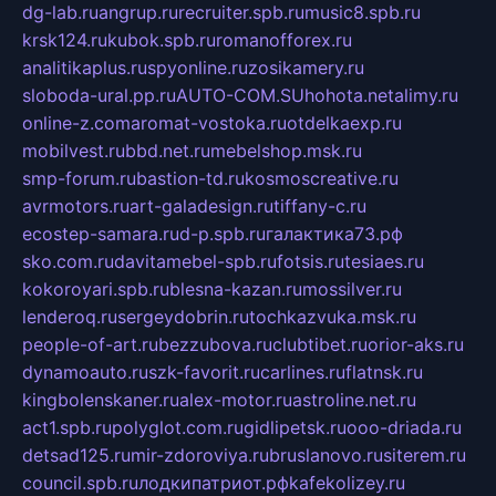
dg-lab.ru
angrup.ru
recruiter.spb.ru
music8.spb.ru
krsk124.ru
kubok.spb.ru
romanofforex.ru
analitikaplus.ru
spyonline.ru
zosikamery.ru
sloboda-ural.pp.ru
AUTO-COM.SU
hohota.net
alimy.ru
online-z.com
aromat-vostoka.ru
otdelkaexp.ru
mobilvest.ru
bbd.net.ru
mebelshop.msk.ru
smp-forum.ru
bastion-td.ru
kosmoscreative.ru
avrmotors.ru
art-galadesign.ru
tiffany-c.ru
ecostep-samara.ru
d-p.spb.ru
галактика73.рф
sko.com.ru
davitamebel-spb.ru
fotsis.ru
tesiaes.ru
kokoroyari.spb.ru
blesna-kazan.ru
mossilver.ru
lenderoq.ru
sergeydobrin.ru
tochkazvuka.msk.ru
people-of-art.ru
bezzubova.ru
clubtibet.ru
orior-aks.ru
dynamoauto.ru
szk-favorit.ru
carlines.ru
flatnsk.ru
kingbolenskaner.ru
alex-motor.ru
astroline.net.ru
act1.spb.ru
polyglot.com.ru
gidlipetsk.ru
ooo-driada.ru
detsad125.ru
mir-zdoroviya.ru
bruslanovo.ru
siterem.ru
council.spb.ru
лодкипатриот.рф
kafekolizey.ru