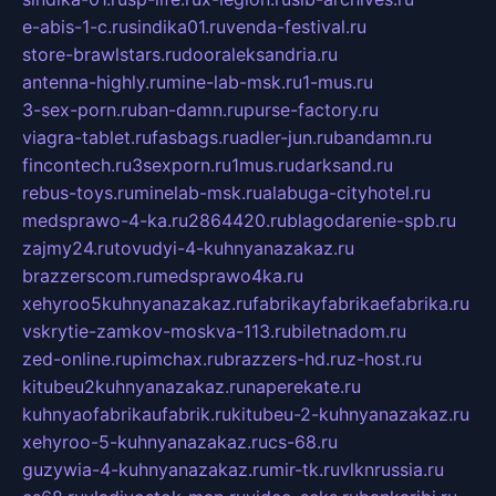
e-abis-1-c.ru
sindika01.ru
venda-festival.ru
store-brawlstars.ru
dooraleksandria.ru
antenna-highly.ru
mine-lab-msk.ru
1-mus.ru
3-sex-porn.ru
ban-damn.ru
purse-factory.ru
viagra-tablet.ru
fasbags.ru
adler-jun.ru
bandamn.ru
fincontech.ru
3sexporn.ru
1mus.ru
darksand.ru
rebus-toys.ru
minelab-msk.ru
alabuga-cityhotel.ru
medsprawo-4-ka.ru
2864420.ru
blagodarenie-spb.ru
zajmy24.ru
tovudyi-4-kuhnyanazakaz.ru
brazzerscom.ru
medsprawo4ka.ru
xehyroo5kuhnyanazakaz.ru
fabrikayfabrikaefabrika.ru
vskrytie-zamkov-moskva-113.ru
biletnadom.ru
zed-online.ru
pimchax.ru
brazzers-hd.ru
z-host.ru
kitubeu2kuhnyanazakaz.ru
naperekate.ru
kuhnyaofabrikaufabrik.ru
kitubeu-2-kuhnyanazakaz.ru
xehyroo-5-kuhnyanazakaz.ru
cs-68.ru
guzywia-4-kuhnyanazakaz.ru
mir-tk.ru
vlknrussia.ru