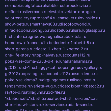
neznobi.ru
bigfatcc.ru
habble.ru
starbucksvia.ru
delfinet.ru
silvernano.ru
elestal.ru
vektor-doroga.ru
velotrenajery.ru
pronso54.ru
lenasever.ru
lovinskix.ru
show-pets.ru
smartnews03.ru
discofoxworld.ru
miraclecoon.ru
pongup.ru
hostel65.ru
liura.ru
glasspb.ru
firehunters.ru
gribowo.ru
gnalis.ru
bulkitula.ru
hometown-france.ru
1-xbeticricetc-1-xbetti-5.ru
shop-garena.ru
cricetc-1-xbetr-1-xbetcc-2.ru
one-life-story.ru
top-halyava.ru
accounts112.ru
poka-vse-doma-2.ru
3-d-file.ru
hahahaharms.ru
g2012.ru
tst-1.ru
shaggy-cat.ru
opsmgr.ru
ev-gallery.ru
g-2012.ru
ops-mgr.ru
accounts-112.ru
csm-demo.ru
poka-vse-doma2.ru
airgungames.ru
allseo-host.ru
tehosmotre.ru
varieta-yug.ru
cricetc1xbetr1xbetcc2.ru
raytor-d.ru
atillagunn.ru
3d-file.ru
1xbeticricetc1xbetti5.ru
uafoot-statti.ru
e-abis1c.ru
store-brawl-stars.ru
kts-services.ru
dark-sand.ru
sindika-01.ru
sp-life.ru
x-legion.ru
sib-archives.ru