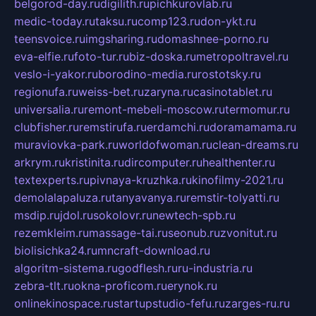
belgorod-day.ru
digilith.ru
pichkurovlab.ru
medic-today.ru
taksu.ru
comp123.ru
don-ykt.ru
teensvoice.ru
imgsharing.ru
domashnee-porno.ru
eva-elfie.ru
foto-tur.ru
biz-doska.ru
metropoltravel.ru
veslo-i-yakor.ru
borodino-media.ru
rostotsky.ru
regionufa.ru
weiss-bet.ru
zaryna.ru
casinotablet.ru
universalia.ru
remont-mebeli-moscow.ru
termomur.ru
clubfisher.ru
remstirufa.ru
erdamchi.ru
doramamama.ru
muraviovka-park.ru
worldofwoman.ru
clean-dreams.ru
arkrym.ru
kristinita.ru
dircomputer.ru
healthenter.ru
textexperts.ru
pivnaya-kruzhka.ru
kinofilmy-2021.ru
demolalapaluza.ru
tanyavanya.ru
remstir-tolyatti.ru
msdip.ru
jdol.ru
sokolovr.ru
newtech-spb.ru
rezemkleim.ru
massage-tai.ru
seonub.ru
zvonitut.ru
biolisichka24.ru
mncraft-download.ru
algoritm-sistema.ru
godflesh.ru
ru-industria.ru
zebra-tlt.ru
okna-proficom.ru
erynok.ru
onlinekinospace.ru
startupstudio-fefu.ru
zarges-ru.ru