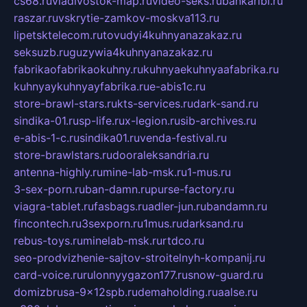
cs68.ru
vladivostok-map.ru
video-seks.ru
bankaribi.ru
raszar.ru
vskrytie-zamkov-moskva113.ru
lipetsktelecom.ru
tovudyi4kuhnyanazakaz.ru
seksuzb.ru
guzywia4kuhnyanazakaz.ru
fabrikaofabrikaokuhny.ru
kuhnyaekuhnyaafabrika.ru
kuhnyaykuhnyayfabrika.ru
e-abis1c.ru
store-brawl-stars.ru
kts-services.ru
dark-sand.ru
sindika-01.ru
sp-life.ru
x-legion.ru
sib-archives.ru
e-abis-1-c.ru
sindika01.ru
venda-festival.ru
store-brawlstars.ru
dooraleksandria.ru
antenna-highly.ru
mine-lab-msk.ru
1-mus.ru
3-sex-porn.ru
ban-damn.ru
purse-factory.ru
viagra-tablet.ru
fasbags.ru
adler-jun.ru
bandamn.ru
fincontech.ru
3sexporn.ru
1mus.ru
darksand.ru
rebus-toys.ru
minelab-msk.ru
rtdco.ru
seo-prodvizhenie-sajtov-stroitelnyh-kompanij.ru
card-voice.ru
rulonnyygazon177.ru
snow-guard.ru
domizbrusa-9x12spb.ru
demaholding.ru
aalse.ru