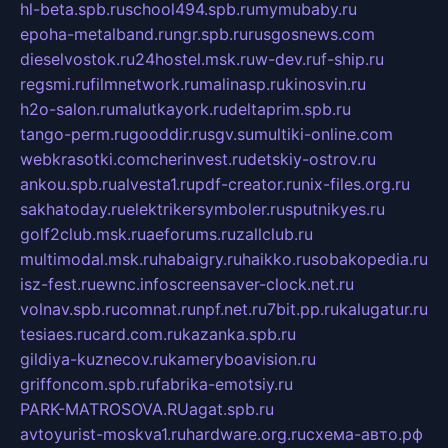
hl-beta.spb.ru
school494.spb.ru
mymubaby.ru
epoha-metalband.ru
ngr.spb.ru
rusgosnews.com
dieselvostok.ru
24hostel.msk.ru
w-dev.ru
f-ship.ru
regsmi.ru
filmnetwork.ru
malinasp.ru
kinosvin.ru
h2o-salon.ru
malutkayork.ru
deltaprim.spb.ru
tango-perm.ru
gooddir.ru
sgv.su
multiki-online.com
webkrasotki.com
cherinvest.ru
detskiy-ostrov.ru
ankou.spb.ru
alvesta1.ru
pdf-creator.ru
nix-files.org.ru
sakhatoday.ru
elektrikersymboler.ru
sputnikyes.ru
golf2club.msk.ru
aeforums.ru
zallclub.ru
multimodal.msk.ru
habaigry.ru
haikko.ru
sobakopedia.ru
isz-fest.ru
ewnc.info
screensaver-clock.net.ru
volnav.spb.ru
comnat.ru
npf.net.ru
7bit.pp.ru
kalugatur.ru
tesiaes.ru
card.com.ru
kazanka.spb.ru
gildiya-kuznecov.ru
kameryboavision.ru
griffoncom.spb.ru
fabrika-emotsiy.ru
PARK-MATROSOVA.RU
agat.spb.ru
avtoyurist-moskva1.ru
hardware.org.ru
схема-авто.рф