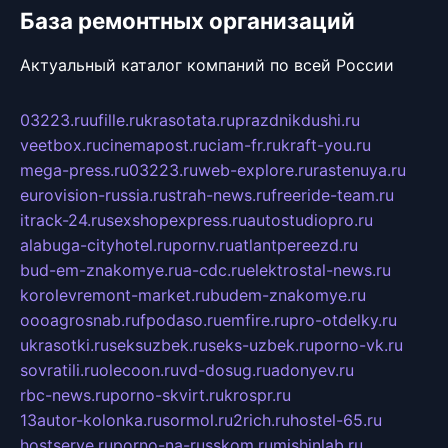
База ремонтных организаций
Актуальный каталог компаний по всей России
03223.ru
ufille.ru
krasotata.ru
prazdnikdushi.ru
veetbox.ru
cinemapost.ru
ciam-fr.ru
kraft-you.ru
mega-press.ru
03223.ru
web-explore.ru
rastenuya.ru
eurovision-russia.ru
strah-news.ru
freeride-team.ru
itrack-24.ru
sexshopexpress.ru
autostudiopro.ru
alabuga-cityhotel.ru
pornv.ru
atlantpereezd.ru
bud-em-znakomye.ru
a-cdc.ru
elektrostal-news.ru
korolevremont-market.ru
budem-znakomye.ru
oooagrosnab.ru
fpodaso.ru
emfire.ru
pro-otdelky.ru
ukrasotki.ru
seksuzbek.ru
seks-uzbek.ru
porno-vk.ru
sovratili.ru
olecoon.ru
vd-dosug.ru
adonyev.ru
rbc-news.ru
porno-skvirt.ru
krospr.ru
13autor-kolonka.ru
sormol.ru
2rich.ru
hostel-65.ru
hostserve.ru
porno-na-russkom.ru
mishinlab.ru