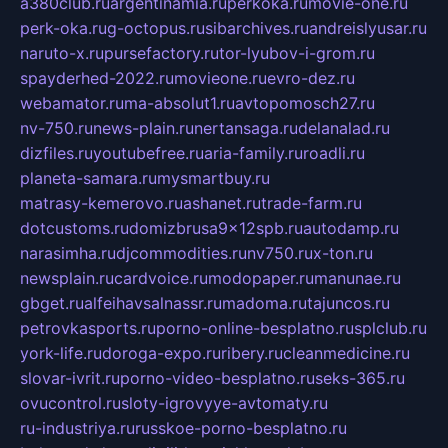
a380club.ru
argentinamia.ru
perkoka.ru
movie-one.ru
perk-oka.ru
g-octopus.ru
sibarchives.ru
andreislyusar.ru
naruto-x.ru
pursefactory.ru
tor-lyubov-i-grom.ru
spayderhed-2022.ru
movieone.ru
evro-dez.ru
webamator.ru
ma-absolut1.ru
avtopomosch27.ru
nv-750.ru
news-plain.ru
nertansaga.ru
delanalad.ru
dizfiles.ru
youtubefree.ru
aria-family.ru
roadli.ru
planeta-samara.ru
mysmartbuy.ru
matrasy-kemerovo.ru
ashanet.ru
trade-farm.ru
dotcustoms.ru
domizbrusa9x12spb.ru
autodamp.ru
narasimha.ru
djcommodities.ru
nv750.ru
x-ton.ru
newsplain.ru
cardvoice.ru
modopaper.ru
manunae.ru
gbget.ru
alfeihavsalnassr.ru
madoma.ru
tajuncos.ru
petrovkasports.ru
porno-online-besplatno.ru
splclub.ru
york-life.ru
doroga-expo.ru
ribery.ru
cleanmedicine.ru
slovar-ivrit.ru
porno-video-besplatno.ru
seks-365.ru
ovucontrol.ru
sloty-igrovyye-avtomaty.ru
ru-industriya.ru
russkoe-porno-besplatno.ru