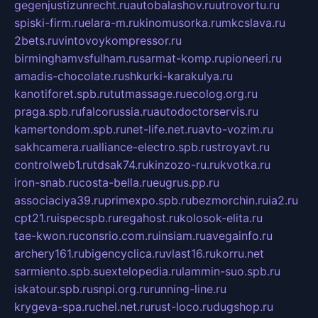
gegenjustizunrecht.ru
autobalashov.ru
utrovortu.ru
spiski-firm.ru
elara-m.ru
kinomusorka.ru
mkcslava.ru
2bets.ru
vintovoykompressor.ru
birminghamvsfulham.ru
sarmat-komp.ru
pioneeri.ru
amadis-chocolate.ru
shkurki-karakulya.ru
kanotiforet.spb.ru
tutmassage.ru
ecolog.org.ru
praga.spb.ru
falcorussia.ru
autodoctorservis.ru
kamertondom.spb.ru
net-life.net.ru
avto-vozim.ru
sakhcamera.ru
alliance-electro.spb.ru
stroyavt.ru
controlweb1.ru
tdsak74.ru
kinzozo-ru.ru
kvotka.ru
iron-snab.ru
costa-bella.ru
eugrus.pp.ru
associaciya39.ru
primexpo.spb.ru
bezmorchin.ru
ia2.ru
cpt21.ru
ispecspb.ru
regahost.ru
kolosok-elita.ru
tae-kwon.ru
consrio.com.ru
insiam.ru
avegainfo.ru
archery161.ru
bigencyclica.ru
vlast16.ru
korru.net
sarmiento.spb.su
extelopedia.ru
lammin-suo.spb.ru
iskatour.spb.ru
snpi.org.ru
running-line.ru
krygeva-spa.ru
chel.net.ru
rust-loco.ru
dugshop.ru