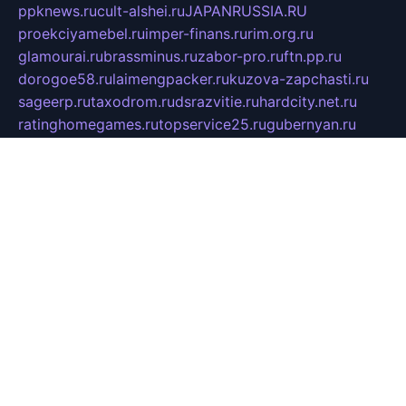
ppknews.ru
cult-alshei.ru
JAPANRUSSIA.RU
proekciyamebel.ru
imper-finans.ru
rim.org.ru
glamourai.ru
brassminus.ru
zabor-pro.ru
ftn.pp.ru
dorogoe58.ru
laimengpacker.ru
kuzova-zapchasti.ru
sageerp.ru
taxodrom.ru
dsrazvitie.ru
hardcity.net.ru
ratinghomegames.ru
topservice25.ru
gubernyan.ru
gtglasslined.ru
ii4.ru
tssport.spb.ru
andorra24.com
blackwallstreet.ru
oboimos.ru
optim-doors.com.ru
ikuch.ru
nycr.org.ru
npa21.ru
vremya-ch.spb.ru
desert000.ru
ivtorgi.ru
ifiori.ru
catalog-statei.ru
dcv.org.ru
spetsmaster174.ru
ipkameryhiseeu.ru
dum26.ru
ruspol.spb.ru
fr-opendp.ru
kam-solnyshko.ru
cheyenne-arapaho.ru
sevzapmetal.spb.ru
ted-lapidus.spb.ru
parasite-eliminator.ru
sigma-complete.ru
modernworld.ru
dama-moda.ru
eholot-group.ru
sk-nvkz.ru
DRONGOLD.RU
democratia2.ru
i-farmer.ru
mass-sport.org
jablonex.spb.ru
bookmess.ru
linkword.ru