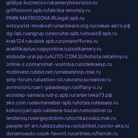
gildiya-kuznecov.ru
kameryboavision.ru
griffoncom.spb.ru
fabrika-emotsiy.ru
PARK-MATROSOVA.RU
agat.spb.ru
avtoyurist-moskva1.ru
hardware.org.ru
схема-авто.рф
dg-lab.ru
angrup.ru
recruiter.spb.ru
music8.spb.ru
krsk124.ru
kubok.spb.ru
romanofforex.ru
analitikaplus.ru
spyonline.ru
zosikamery.ru
sloboda-ural.pp.ru
AUTO-COM.SU
hohota.net
alimy.ru
online-z.com
aromat-vostoka.ru
otdelkaexp.ru
mobilvest.ru
bbd.net.ru
mebelshop.msk.ru
smp-forum.ru
bastion-td.ru
kosmoscreative.ru
avrmotors.ru
art-galadesign.ru
tiffany-c.ru
ecostep-samara.ru
d-p.spb.ru
галактика73.рф
sko.com.ru
davitamebel-spb.ru
fotsis.ru
tesiaes.ru
kokoroyari.spb.ru
blesna-kazan.ru
mossilver.ru
lenderoq.ru
sergeydobrin.ru
tochkazvuka.msk.ru
people-of-art.ru
bezzubova.ru
clubtibet.ru
orior-aks.ru
dynamoauto.ru
szk-favorit.ru
carlines.ru
flatnsk.ru