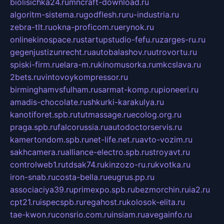
biolisichka24.ru
mncraft-download.ru
algoritm-sistema.ru
godflesh.ru
ru-industria.ru
zebra-tlt.ru
okna-proficom.ru
erynok.ru
onlinekinospace.ru
startupstudio-fefu.ru
zarges-ru.ru
gegenjustizunrecht.ru
autobalashov.ru
utrovortu.ru
spiski-firm.ru
elara-m.ru
kinomusorka.ru
mkcslava.ru
2bets.ru
vintovoykompressor.ru
birminghamvsfulham.ru
sarmat-komp.ru
pioneeri.ru
amadis-chocolate.ru
shkurki-karakulya.ru
kanotiforet.spb.ru
tutmassage.ru
ecolog.org.ru
praga.spb.ru
falcorussia.ru
autodoctorservis.ru
kamertondom.spb.ru
net-life.net.ru
avto-vozim.ru
sakhcamera.ru
alliance-electro.spb.ru
stroyavt.ru
controlweb1.ru
tdsak74.ru
kinzozo-ru.ru
kvotka.ru
iron-snab.ru
costa-bella.ru
eugrus.pp.ru
associaciya39.ru
primexpo.spb.ru
bezmorchin.ru
ia2.ru
cpt21.ru
ispecspb.ru
regahost.ru
kolosok-elita.ru
tae-kwon.ru
consrio.com.ru
insiam.ru
avegainfo.ru