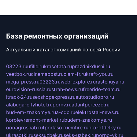
База ремонтных организаций
Актуальный каталог компаний по всей России
03223.ru
ufille.ru
krasotata.ru
prazdnikdushi.ru
veetbox.ru
cinemapost.ru
ciam-fr.ru
kraft-you.ru
mega-press.ru
03223.ru
web-explore.ru
rastenuya.ru
eurovision-russia.ru
strah-news.ru
freeride-team.ru
itrack-24.ru
sexshopexpress.ru
autostudiopro.ru
alabuga-cityhotel.ru
pornv.ru
atlantpereezd.ru
bud-em-znakomye.ru
a-cdc.ru
elektrostal-news.ru
korolevremont-market.ru
budem-znakomye.ru
oooagrosnab.ru
fpodaso.ru
emfire.ru
pro-otdelky.ru
ukrasotki.ru
seksuzbek.ru
seks-uzbek.ru
porno-vk.ru