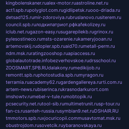
kingbolenskaner.ru
alex-motor.ru
astroline.net.ru
act1.spb.ru
polyglot.com.ru
gidlipetsk.ru
ooo-driada.ru
detsad125.ru
mir-zdoroviya.ru
bruslanovo.ru
siterem.ru
council.spb.ru
лодкипатриот.рф
kafekolizey.ru
iclub.net.ru
gazon-easy.ru
sugarepilekb.ru
grinox.ru
pylesostineco.ru
msts-ozarenie.ru
kameryjooan.ru
artemovskij.ru
dopler.spb.ru
aid70.ru
metall-perm.ru
ndm.msk.ru
ratingzooshop.ru
apiaccess.ru
globalautotrade.info
bezverhovskoe.ru
drsschool.ru
ZOOSMART.SPB.RU
dalakony.ru
medikijob.ru
remontt.spb.ru
photostudia.spb.ru
myragon.ru
terramia.ru
academy62.ru
gardengallereya.ru
rti.com.ru
artem-news.ru
biserinca.ru
krasnodarkurort.com
imshowtv.ru
mebel-v-tule.ru
mobtopik.ru
pcsecurity.net.ru
tool-sib.ru
multimetrunit.ru
sp-tour.ru
fan-cs.ru
santeh-russia.ru
symbian9.net.ru
DSHAIR.RU
tmmotors.spb.ru
xjocuricopii.com
musavtomat.msk.ru
obustrojdom.ru
sovetcik.ru
ybaranovskaya.ru