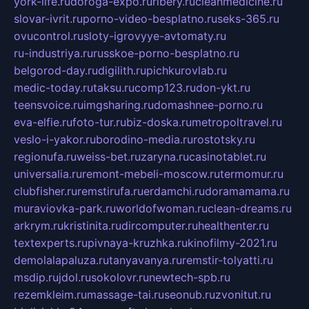
york-life.ru
doroga-expo.ru
ribery.ru
cleanmedicine.ru
slovar-ivrit.ru
porno-video-besplatno.ru
seks-365.ru
ovucontrol.ru
sloty-igrovyye-avtomaty.ru
ru-industriya.ru
russkoe-porno-besplatno.ru
belgorod-day.ru
digilith.ru
pichkurovlab.ru
medic-today.ru
taksu.ru
comp123.ru
don-ykt.ru
teensvoice.ru
imgsharing.ru
domashnee-porno.ru
eva-elfie.ru
foto-tur.ru
biz-doska.ru
metropoltravel.ru
veslo-i-yakor.ru
borodino-media.ru
rostotsky.ru
regionufa.ru
weiss-bet.ru
zaryna.ru
casinotablet.ru
universalia.ru
remont-mebeli-moscow.ru
termomur.ru
clubfisher.ru
remstirufa.ru
erdamchi.ru
doramamama.ru
muraviovka-park.ru
worldofwoman.ru
clean-dreams.ru
arkrym.ru
kristinita.ru
dircomputer.ru
healthenter.ru
textexperts.ru
pivnaya-kruzhka.ru
kinofilmy-2021.ru
demolalapaluza.ru
tanyavanya.ru
remstir-tolyatti.ru
msdip.ru
jdol.ru
sokolovr.ru
newtech-spb.ru
rezemkleim.ru
massage-tai.ru
seonub.ru
zvonitut.ru