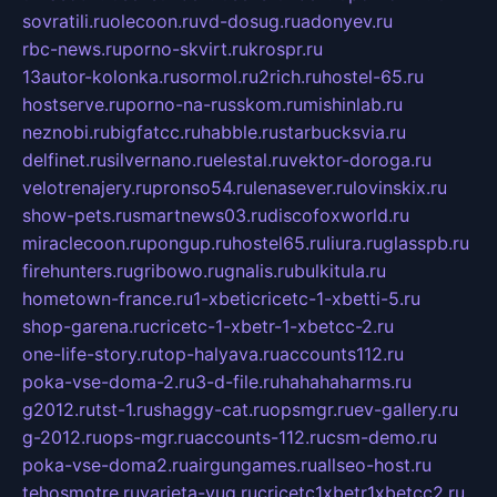
sovratili.ru
olecoon.ru
vd-dosug.ru
adonyev.ru
rbc-news.ru
porno-skvirt.ru
krospr.ru
13autor-kolonka.ru
sormol.ru
2rich.ru
hostel-65.ru
hostserve.ru
porno-na-russkom.ru
mishinlab.ru
neznobi.ru
bigfatcc.ru
habble.ru
starbucksvia.ru
delfinet.ru
silvernano.ru
elestal.ru
vektor-doroga.ru
velotrenajery.ru
pronso54.ru
lenasever.ru
lovinskix.ru
show-pets.ru
smartnews03.ru
discofoxworld.ru
miraclecoon.ru
pongup.ru
hostel65.ru
liura.ru
glasspb.ru
firehunters.ru
gribowo.ru
gnalis.ru
bulkitula.ru
hometown-france.ru
1-xbeticricetc-1-xbetti-5.ru
shop-garena.ru
cricetc-1-xbetr-1-xbetcc-2.ru
one-life-story.ru
top-halyava.ru
accounts112.ru
poka-vse-doma-2.ru
3-d-file.ru
hahahaharms.ru
g2012.ru
tst-1.ru
shaggy-cat.ru
opsmgr.ru
ev-gallery.ru
g-2012.ru
ops-mgr.ru
accounts-112.ru
csm-demo.ru
poka-vse-doma2.ru
airgungames.ru
allseo-host.ru
tehosmotre.ru
varieta-yug.ru
cricetc1xbetr1xbetcc2.ru