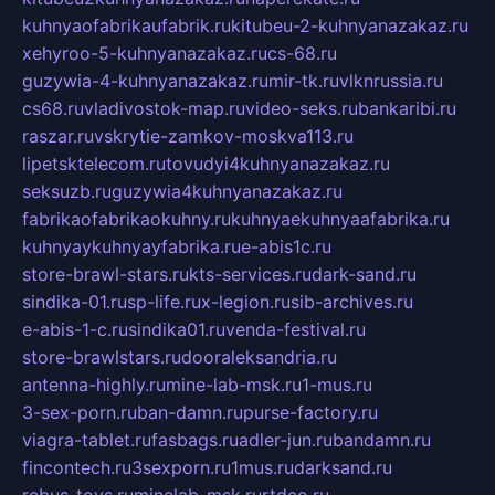
kuhnyaofabrikaufabrik.ru
kitubeu-2-kuhnyanazakaz.ru
xehyroo-5-kuhnyanazakaz.ru
cs-68.ru
guzywia-4-kuhnyanazakaz.ru
mir-tk.ru
vlknrussia.ru
cs68.ru
vladivostok-map.ru
video-seks.ru
bankaribi.ru
raszar.ru
vskrytie-zamkov-moskva113.ru
lipetsktelecom.ru
tovudyi4kuhnyanazakaz.ru
seksuzb.ru
guzywia4kuhnyanazakaz.ru
fabrikaofabrikaokuhny.ru
kuhnyaekuhnyaafabrika.ru
kuhnyaykuhnyayfabrika.ru
e-abis1c.ru
store-brawl-stars.ru
kts-services.ru
dark-sand.ru
sindika-01.ru
sp-life.ru
x-legion.ru
sib-archives.ru
e-abis-1-c.ru
sindika01.ru
venda-festival.ru
store-brawlstars.ru
dooraleksandria.ru
antenna-highly.ru
mine-lab-msk.ru
1-mus.ru
3-sex-porn.ru
ban-damn.ru
purse-factory.ru
viagra-tablet.ru
fasbags.ru
adler-jun.ru
bandamn.ru
fincontech.ru
3sexporn.ru
1mus.ru
darksand.ru