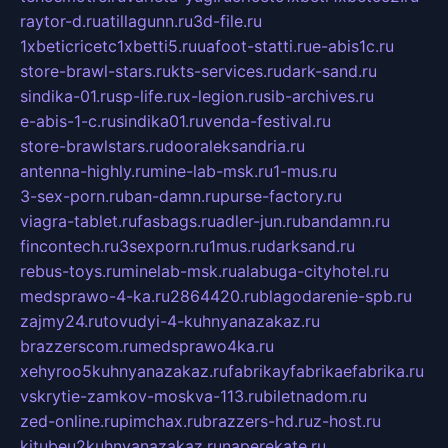
raytor-d.ru
atillagunn.ru
3d-file.ru
1xbeticricetc1xbetti5.ru
uafoot-statti.ru
e-abis1c.ru
store-brawl-stars.ru
kts-services.ru
dark-sand.ru
sindika-01.ru
sp-life.ru
x-legion.ru
sib-archives.ru
e-abis-1-c.ru
sindika01.ru
venda-festival.ru
store-brawlstars.ru
dooraleksandria.ru
antenna-highly.ru
mine-lab-msk.ru
1-mus.ru
3-sex-porn.ru
ban-damn.ru
purse-factory.ru
viagra-tablet.ru
fasbags.ru
adler-jun.ru
bandamn.ru
fincontech.ru
3sexporn.ru
1mus.ru
darksand.ru
rebus-toys.ru
minelab-msk.ru
alabuga-cityhotel.ru
medsprawo-4-ka.ru
2864420.ru
blagodarenie-spb.ru
zajmy24.ru
tovudyi-4-kuhnyanazakaz.ru
brazzerscom.ru
medsprawo4ka.ru
xehyroo5kuhnyanazakaz.ru
fabrikayfabrikaefabrika.ru
vskrytie-zamkov-moskva-113.ru
biletnadom.ru
zed-online.ru
pimchax.ru
brazzers-hd.ru
z-host.ru
kitubeu2kuhnyanazakaz.ru
naperekate.ru