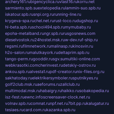
archery161.ru
bigencyclica.ru
vlast16.ru
korru.net
sarmiento.spb.su
extelopedia.ru
lammin-suo.spb.ru
iskatour.spb.ru
snpi.org.ru
running-line.ru
krygeva-spa.ru
chel.net.ru
rust-loco.ru
dugshop.ru
hl-beta.spb.ru
school494.spb.ru
mymubaby.ru
epoha-metalband.ru
ngr.spb.ru
rusgosnews.com
dieselvostok.ru
24hostel.msk.ru
w-dev.ru
f-ship.ru
regsmi.ru
filmnetwork.ru
malinasp.ru
kinosvin.ru
h2o-salon.ru
malutkayork.ru
deltaprim.spb.ru
tango-perm.ru
gooddir.ru
sgv.su
multiki-online.com
webkrasotki.com
cherinvest.ru
detskiy-ostrov.ru
ankou.spb.ru
alvesta1.ru
pdf-creator.ru
nix-files.org.ru
sakhatoday.ru
elektrikersymboler.ru
sputnikyes.ru
golf2club.msk.ru
aeforums.ru
zallclub.ru
multimodal.msk.ru
habaigry.ru
haikko.ru
sobakopedia.ru
isz-fest.ru
ewnc.info
screensaver-clock.net.ru
volnav.spb.ru
comnat.ru
npf.net.ru
7bit.pp.ru
kalugatur.ru
tesiaes.ru
card.com.ru
kazanka.spb.ru