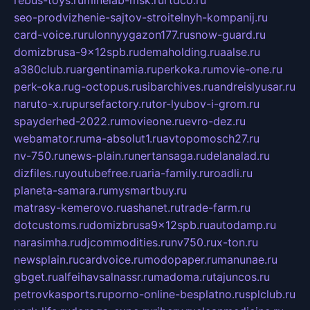
rebus-toys.ru
minelab-msk.ru
rtdco.ru
seo-prodvizhenie-sajtov-stroitelnyh-kompanij.ru
card-voice.ru
rulonnyygazon177.ru
snow-guard.ru
domizbrusa-9x12spb.ru
demaholding.ru
aalse.ru
a380club.ru
argentinamia.ru
perkoka.ru
movie-one.ru
perk-oka.ru
g-octopus.ru
sibarchives.ru
andreislyusar.ru
naruto-x.ru
pursefactory.ru
tor-lyubov-i-grom.ru
spayderhed-2022.ru
movieone.ru
evro-dez.ru
webamator.ru
ma-absolut1.ru
avtopomosch27.ru
nv-750.ru
news-plain.ru
nertansaga.ru
delanalad.ru
dizfiles.ru
youtubefree.ru
aria-family.ru
roadli.ru
planeta-samara.ru
mysmartbuy.ru
matrasy-kemerovo.ru
ashanet.ru
trade-farm.ru
dotcustoms.ru
domizbrusa9x12spb.ru
autodamp.ru
narasimha.ru
djcommodities.ru
nv750.ru
x-ton.ru
newsplain.ru
cardvoice.ru
modopaper.ru
manunae.ru
gbget.ru
alfeihavsalnassr.ru
madoma.ru
tajuncos.ru
petrovkasports.ru
porno-online-besplatno.ru
splclub.ru