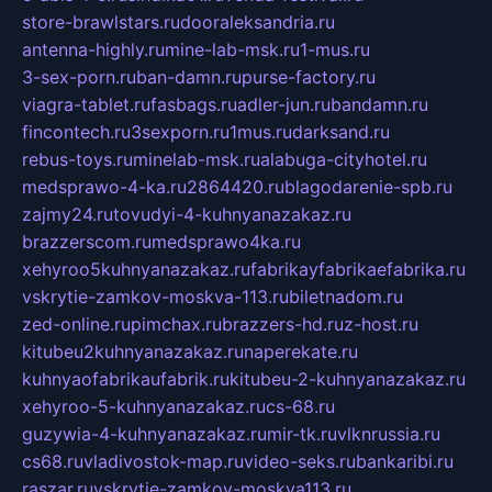
store-brawlstars.ru
dooraleksandria.ru
antenna-highly.ru
mine-lab-msk.ru
1-mus.ru
3-sex-porn.ru
ban-damn.ru
purse-factory.ru
viagra-tablet.ru
fasbags.ru
adler-jun.ru
bandamn.ru
fincontech.ru
3sexporn.ru
1mus.ru
darksand.ru
rebus-toys.ru
minelab-msk.ru
alabuga-cityhotel.ru
medsprawo-4-ka.ru
2864420.ru
blagodarenie-spb.ru
zajmy24.ru
tovudyi-4-kuhnyanazakaz.ru
brazzerscom.ru
medsprawo4ka.ru
xehyroo5kuhnyanazakaz.ru
fabrikayfabrikaefabrika.ru
vskrytie-zamkov-moskva-113.ru
biletnadom.ru
zed-online.ru
pimchax.ru
brazzers-hd.ru
z-host.ru
kitubeu2kuhnyanazakaz.ru
naperekate.ru
kuhnyaofabrikaufabrik.ru
kitubeu-2-kuhnyanazakaz.ru
xehyroo-5-kuhnyanazakaz.ru
cs-68.ru
guzywia-4-kuhnyanazakaz.ru
mir-tk.ru
vlknrussia.ru
cs68.ru
vladivostok-map.ru
video-seks.ru
bankaribi.ru
raszar.ru
vskrytie-zamkov-moskva113.ru