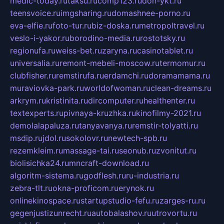
medic-today.ru
taksu.ru
comp123.ru
don-ykt.ru
teensvoice.ru
imgsharing.ru
domashnee-porno.ru
eva-elfie.ru
foto-tur.ru
biz-doska.ru
metropoltravel.ru
veslo-i-yakor.ru
borodino-media.ru
rostotsky.ru
regionufa.ru
weiss-bet.ru
zaryna.ru
casinotablet.ru
universalia.ru
remont-mebeli-moscow.ru
termomur.ru
clubfisher.ru
remstirufa.ru
erdamchi.ru
doramamama.ru
muraviovka-park.ru
worldofwoman.ru
clean-dreams.ru
arkrym.ru
kristinita.ru
dircomputer.ru
healthenter.ru
textexperts.ru
pivnaya-kruzhka.ru
kinofilmy-2021.ru
demolalapaluza.ru
tanyavanya.ru
remstir-tolyatti.ru
msdip.ru
jdol.ru
sokolovr.ru
newtech-spb.ru
rezemkleim.ru
massage-tai.ru
seonub.ru
zvonitut.ru
biolisichka24.ru
mncraft-download.ru
algoritm-sistema.ru
godflesh.ru
ru-industria.ru
zebra-tlt.ru
okna-proficom.ru
erynok.ru
onlinekinospace.ru
startupstudio-fefu.ru
zarges-ru.ru
gegenjustizunrecht.ru
autobalashov.ru
utrovortu.ru