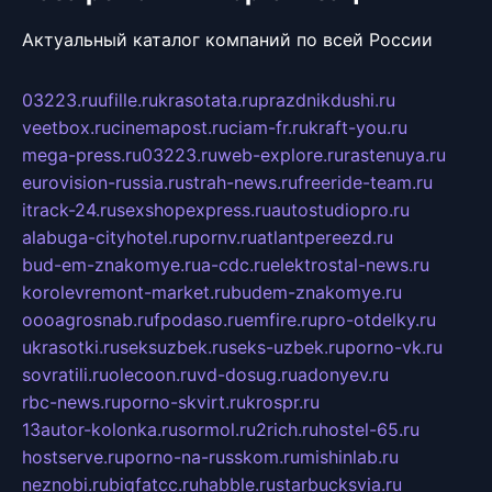
Актуальный каталог компаний по всей России
03223.ru
ufille.ru
krasotata.ru
prazdnikdushi.ru
veetbox.ru
cinemapost.ru
ciam-fr.ru
kraft-you.ru
mega-press.ru
03223.ru
web-explore.ru
rastenuya.ru
eurovision-russia.ru
strah-news.ru
freeride-team.ru
itrack-24.ru
sexshopexpress.ru
autostudiopro.ru
alabuga-cityhotel.ru
pornv.ru
atlantpereezd.ru
bud-em-znakomye.ru
a-cdc.ru
elektrostal-news.ru
korolevremont-market.ru
budem-znakomye.ru
oooagrosnab.ru
fpodaso.ru
emfire.ru
pro-otdelky.ru
ukrasotki.ru
seksuzbek.ru
seks-uzbek.ru
porno-vk.ru
sovratili.ru
olecoon.ru
vd-dosug.ru
adonyev.ru
rbc-news.ru
porno-skvirt.ru
krospr.ru
13autor-kolonka.ru
sormol.ru
2rich.ru
hostel-65.ru
hostserve.ru
porno-na-russkom.ru
mishinlab.ru
neznobi.ru
bigfatcc.ru
habble.ru
starbucksvia.ru