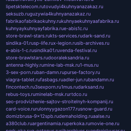
lipetsktelecom.ru
tovudyi4kuhnyanazakaz.ru
seksuzb.ru
guzywia4kuhnyanazakaz.ru
fabrikaofabrikaokuhny.ru
kuhnyaekuhnyaafabrika.ru
kuhnyaykuhnyayfabrika.ru
e-abis1c.ru
store-brawl-stars.ru
kts-services.ru
dark-sand.ru
sindika-01.ru
sp-life.ru
x-legion.ru
sib-archives.ru
e-abis-1-c.ru
sindika01.ru
venda-festival.ru
store-brawlstars.ru
dooraleksandria.ru
antenna-highly.ru
mine-lab-msk.ru
1-mus.ru
3-sex-porn.ru
ban-damn.ru
purse-factory.ru
viagra-tablet.ru
fasbags.ru
adler-jun.ru
bandamn.ru
fincontech.ru
3sexporn.ru
1mus.ru
darksand.ru
rebus-toys.ru
minelab-msk.ru
rtdco.ru
seo-prodvizhenie-sajtov-stroitelnyh-kompanij.ru
card-voice.ru
rulonnyygazon177.ru
snow-guard.ru
domizbrusa-9x12spb.ru
demaholding.ru
aalse.ru
a380club.ru
argentinamia.ru
perkoka.ru
movie-one.ru
perk-oka.ru
g-octopus.ru
sibarchives.ru
andreislyusar.ru