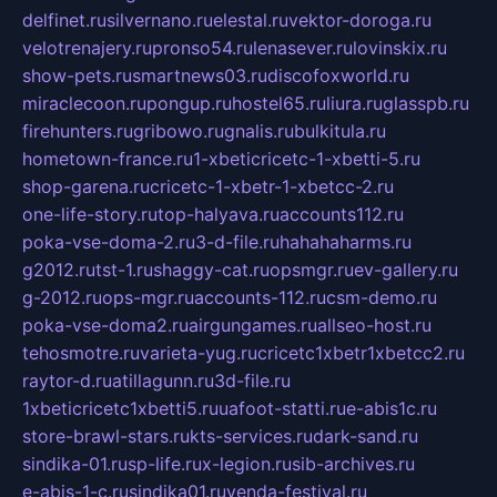
delfinet.ru
silvernano.ru
elestal.ru
vektor-doroga.ru
velotrenajery.ru
pronso54.ru
lenasever.ru
lovinskix.ru
show-pets.ru
smartnews03.ru
discofoxworld.ru
miraclecoon.ru
pongup.ru
hostel65.ru
liura.ru
glasspb.ru
firehunters.ru
gribowo.ru
gnalis.ru
bulkitula.ru
hometown-france.ru
1-xbeticricetc-1-xbetti-5.ru
shop-garena.ru
cricetc-1-xbetr-1-xbetcc-2.ru
one-life-story.ru
top-halyava.ru
accounts112.ru
poka-vse-doma-2.ru
3-d-file.ru
hahahaharms.ru
g2012.ru
tst-1.ru
shaggy-cat.ru
opsmgr.ru
ev-gallery.ru
g-2012.ru
ops-mgr.ru
accounts-112.ru
csm-demo.ru
poka-vse-doma2.ru
airgungames.ru
allseo-host.ru
tehosmotre.ru
varieta-yug.ru
cricetc1xbetr1xbetcc2.ru
raytor-d.ru
atillagunn.ru
3d-file.ru
1xbeticricetc1xbetti5.ru
uafoot-statti.ru
e-abis1c.ru
store-brawl-stars.ru
kts-services.ru
dark-sand.ru
sindika-01.ru
sp-life.ru
x-legion.ru
sib-archives.ru
e-abis-1-c.ru
sindika01.ru
venda-festival.ru