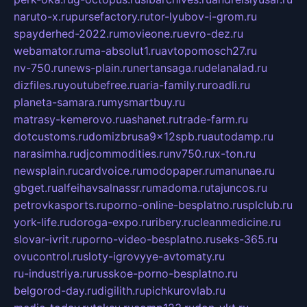
naruto-x.ru
pursefactory.ru
tor-lyubov-i-grom.ru
spayderhed-2022.ru
movieone.ru
evro-dez.ru
webamator.ru
ma-absolut1.ru
avtopomosch27.ru
nv-750.ru
news-plain.ru
nertansaga.ru
delanalad.ru
dizfiles.ru
youtubefree.ru
aria-family.ru
roadli.ru
planeta-samara.ru
mysmartbuy.ru
matrasy-kemerovo.ru
ashanet.ru
trade-farm.ru
dotcustoms.ru
domizbrusa9x12spb.ru
autodamp.ru
narasimha.ru
djcommodities.ru
nv750.ru
x-ton.ru
newsplain.ru
cardvoice.ru
modopaper.ru
manunae.ru
gbget.ru
alfeihavsalnassr.ru
madoma.ru
tajuncos.ru
petrovkasports.ru
porno-online-besplatno.ru
splclub.ru
york-life.ru
doroga-expo.ru
ribery.ru
cleanmedicine.ru
slovar-ivrit.ru
porno-video-besplatno.ru
seks-365.ru
ovucontrol.ru
sloty-igrovyye-avtomaty.ru
ru-industriya.ru
russkoe-porno-besplatno.ru
belgorod-day.ru
digilith.ru
pichkurovlab.ru