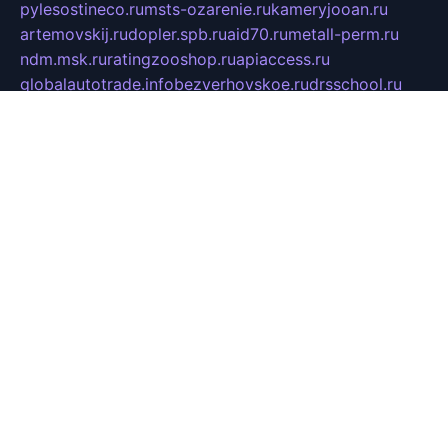
pylesostineco.ru
msts-ozarenie.ru
kameryjooan.ru
artemovskij.ru
dopler.spb.ru
aid70.ru
metall-perm.ru
ndm.msk.ru
ratingzooshop.ru
apiaccess.ru
globalautotrade.info
bezverhovskoe.ru
drsschool.ru
ZOOSMART.SPB.RU
dalakony.ru
medikijob.ru
remontt.spb.ru
photostudia.spb.ru
myragon.ru
terramia.ru
academy62.ru
gardengallereya.ru
rti.com.ru
artem-news.ru
biserinca.ru
krasnodarkurort.com
imshowtv.ru
mebel-v-tule.ru
mobtopik.ru
pcsecurity.net.ru
tool-sib.ru
multimetrunit.ru
sp-tour.ru
fan-cs.ru
santeh-russia.ru
symbian9.net.ru
DSHAIR.RU
tmmotors.spb.ru
xjocuricopii.com
musavtomat.msk.ru
obustrojdom.ru
sovetcik.ru
ybaranovskaya.ru
ppknews.ru
cult-alshei.ru
JAPANRUSSIA.RU
proekciyamebel.ru
imper-finans.ru
rim.org.ru
glamourai.ru
brassminus.ru
zabor-pro.ru
ftn.pp.ru
dorogoe58.ru
laimengpacker.ru
kuzova-zapchasti.ru
sageerp.ru
taxodrom.ru
dsrazvitie.ru
hardcity.net.ru