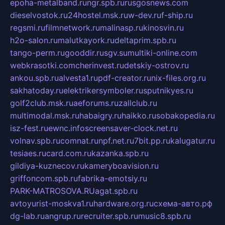
epoha-metalband.ru
ngr.spb.ru
rusgosnews.com
dieselvostok.ru
24hostel.msk.ru
w-dev.ru
f-ship.ru
regsmi.ru
filmnetwork.ru
malinasp.ru
kinosvin.ru
h2o-salon.ru
malutkayork.ru
deltaprim.spb.ru
tango-perm.ru
gooddir.ru
sgv.su
multiki-online.com
webkrasotki.com
cherinvest.ru
detskiy-ostrov.ru
ankou.spb.ru
alvesta1.ru
pdf-creator.ru
nix-files.org.ru
sakhatoday.ru
elektrikersymboler.ru
sputnikyes.ru
golf2club.msk.ru
aeforums.ru
zallclub.ru
multimodal.msk.ru
habaigry.ru
haikko.ru
sobakopedia.ru
isz-fest.ru
ewnc.info
screensaver-clock.net.ru
volnav.spb.ru
comnat.ru
npf.net.ru
7bit.pp.ru
kalugatur.ru
tesiaes.ru
card.com.ru
kazanka.spb.ru
gildiya-kuznecov.ru
kameryboavision.ru
griffoncom.spb.ru
fabrika-emotsiy.ru
PARK-MATROSOVA.RU
agat.spb.ru
avtoyurist-moskva1.ru
hardware.org.ru
схема-авто.рф
dg-lab.ru
angrup.ru
recruiter.spb.ru
music8.spb.ru