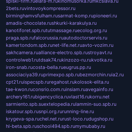
spiski-firm.ru
elara-m.ru
kinomusorka.ru
mkcslava.ru
2bets.ru
vintovoykompressor.ru
birminghamvsfulham.ru
sarmat-komp.ru
pioneeri.ru
amadis-chocolate.ru
shkurki-karakulya.ru
kanotiforet.spb.ru
tutmassage.ru
ecolog.org.ru
praga.spb.ru
falcorussia.ru
autodoctorservis.ru
kamertondom.spb.ru
net-life.net.ru
avto-vozim.ru
sakhcamera.ru
alliance-electro.spb.ru
stroyavt.ru
controlweb1.ru
tdsak74.ru
kinzozo-ru.ru
kvotka.ru
iron-snab.ru
costa-bella.ru
eugrus.pp.ru
associaciya39.ru
primexpo.spb.ru
bezmorchin.ru
ia2.ru
cpt21.ru
ispecspb.ru
regahost.ru
kolosok-elita.ru
tae-kwon.ru
consrio.com.ru
insiam.ru
avegainfo.ru
archery161.ru
bigencyclica.ru
vlast16.ru
korru.net
sarmiento.spb.su
extelopedia.ru
lammin-suo.spb.ru
iskatour.spb.ru
snpi.org.ru
running-line.ru
krygeva-spa.ru
chel.net.ru
rust-loco.ru
dugshop.ru
hl-beta.spb.ru
school494.spb.ru
mymubaby.ru