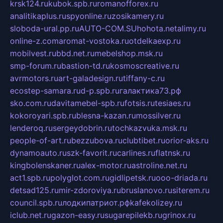
krsk124.ru
kubok.spb.ru
romanofforex.ru
analitikaplus.ru
spyonline.ru
zosikamery.ru
sloboda-ural.pp.ru
AUTO-COM.SU
hohota.net
alimy.ru
online-z.com
aromat-vostoka.ru
otdelkaexp.ru
mobilvest.ru
bbd.net.ru
mebelshop.msk.ru
smp-forum.ru
bastion-td.ru
kosmoscreative.ru
avrmotors.ru
art-galadesign.ru
tiffany-c.ru
ecostep-samara.ru
d-p.spb.ru
галактика73.рф
sko.com.ru
davitamebel-spb.ru
fotsis.ru
tesiaes.ru
kokoroyari.spb.ru
blesna-kazan.ru
mossilver.ru
lenderoq.ru
sergeydobrin.ru
tochkazvuka.msk.ru
people-of-art.ru
bezzubova.ru
clubtibet.ru
orior-aks.ru
dynamoauto.ru
szk-favorit.ru
carlines.ru
flatnsk.ru
kingbolenskaner.ru
alex-motor.ru
astroline.net.ru
act1.spb.ru
polyglot.com.ru
gidlipetsk.ru
ooo-driada.ru
detsad125.ru
mir-zdoroviya.ru
bruslanovo.ru
siterem.ru
council.spb.ru
лодкипатриот.рф
kafekolizey.ru
iclub.net.ru
gazon-easy.ru
sugarepilekb.ru
grinox.ru