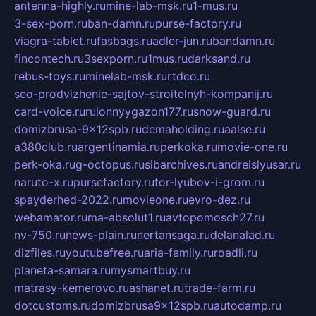
antenna-highly.ru
mine-lab-msk.ru
1-mus.ru
3-sex-porn.ru
ban-damn.ru
purse-factory.ru
viagra-tablet.ru
fasbags.ru
adler-jun.ru
bandamn.ru
fincontech.ru
3sexporn.ru
1mus.ru
darksand.ru
rebus-toys.ru
minelab-msk.ru
rtdco.ru
seo-prodvizhenie-sajtov-stroitelnyh-kompanij.ru
card-voice.ru
rulonnyygazon177.ru
snow-guard.ru
domizbrusa-9x12spb.ru
demaholding.ru
aalse.ru
a380club.ru
argentinamia.ru
perkoka.ru
movie-one.ru
perk-oka.ru
g-octopus.ru
sibarchives.ru
andreislyusar.ru
naruto-x.ru
pursefactory.ru
tor-lyubov-i-grom.ru
spayderhed-2022.ru
movieone.ru
evro-dez.ru
webamator.ru
ma-absolut1.ru
avtopomosch27.ru
nv-750.ru
news-plain.ru
nertansaga.ru
delanalad.ru
dizfiles.ru
youtubefree.ru
aria-family.ru
roadli.ru
planeta-samara.ru
mysmartbuy.ru
matrasy-kemerovo.ru
ashanet.ru
trade-farm.ru
dotcustoms.ru
domizbrusa9x12spb.ru
autodamp.ru