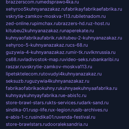
brazzerscom.ru
medsprawo4ka.ru
xehyroo5kuhnyanazakaz.ru
fabrikayfabrikaefabrika.ru
vskrytie-zamkov-moskva-113.ru
biletnadom.ru
zed-online.ru
pimchax.ru
brazzers-hd.ru
z-host.ru
kitubeu2kuhnyanazakaz.ru
naperekate.ru
kuhnyaofabrikaufabrik.ru
kitubeu-2-kuhnyanazakaz.ru
xehyroo-5-kuhnyanazakaz.ru
cs-68.ru
guzywia-4-kuhnyanazakaz.ru
mir-tk.ru
vlknrussia.ru
cs68.ru
vladivostok-map.ru
video-seks.ru
bankaribi.ru
raszar.ru
vskrytie-zamkov-moskva113.ru
lipetsktelecom.ru
tovudyi4kuhnyanazakaz.ru
seksuzb.ru
guzywia4kuhnyanazakaz.ru
fabrikaofabrikaokuhny.ru
kuhnyaekuhnyaafabrika.ru
kuhnyaykuhnyayfabrika.ru
e-abis1c.ru
store-brawl-stars.ru
kts-services.ru
dark-sand.ru
sindika-01.ru
sp-life.ru
x-legion.ru
sib-archives.ru
e-abis-1-c.ru
sindika01.ru
venda-festival.ru
store-brawlstars.ru
dooraleksandria.ru