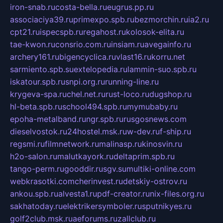
iron-snab.ru
costa-bella.ru
eugrus.pp.ru
associaciya39.ru
primexpo.spb.ru
bezmorchin.ru
ia2.ru
cpt21.ru
ispecspb.ru
regahost.ru
kolosok-elita.ru
tae-kwon.ru
consrio.com.ru
insiam.ru
avegainfo.ru
archery161.ru
bigencyclica.ru
vlast16.ru
korru.net
sarmiento.spb.su
extelopedia.ru
lammin-suo.spb.ru
iskatour.spb.ru
snpi.org.ru
running-line.ru
krygeva-spa.ru
chel.net.ru
rust-loco.ru
dugshop.ru
hl-beta.spb.ru
school494.spb.ru
mymubaby.ru
epoha-metalband.ru
ngr.spb.ru
rusgosnews.com
dieselvostok.ru
24hostel.msk.ru
w-dev.ru
f-ship.ru
regsmi.ru
filmnetwork.ru
malinasp.ru
kinosvin.ru
h2o-salon.ru
malutkayork.ru
deltaprim.spb.ru
tango-perm.ru
gooddir.ru
sgv.su
multiki-online.com
webkrasotki.com
cherinvest.ru
detskiy-ostrov.ru
ankou.spb.ru
alvesta1.ru
pdf-creator.ru
nix-files.org.ru
sakhatoday.ru
elektrikersymboler.ru
sputnikyes.ru
golf2club.msk.ru
aeforums.ru
zallclub.ru