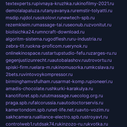
textexperts.ru
pivnaya-kruzhka.ru
kinofilmy-2021.ru
demolalapaluza.ru
tanyavanya.ru
remstir-tolyatti.ru
msdip.ru
jdol.ru
sokolovr.ru
newtech-spb.ru
rezemkleim.ru
massage-tai.ru
seonub.ru
zvonitut.ru
biolisichka24.ru
mncraft-download.ru
algoritm-sistema.ru
godflesh.ru
ru-industria.ru
zebra-tlt.ru
okna-proficom.ru
erynok.ru
onlinekinospace.ru
startupstudio-fefu.ru
zarges-ru.ru
gegenjustizunrecht.ru
autobalashov.ru
utrovortu.ru
spiski-firm.ru
elara-m.ru
kinomusorka.ru
mkcslava.ru
2bets.ru
vintovoykompressor.ru
birminghamvsfulham.ru
sarmat-komp.ru
pioneeri.ru
amadis-chocolate.ru
shkurki-karakulya.ru
kanotiforet.spb.ru
tutmassage.ru
ecolog.org.ru
praga.spb.ru
falcorussia.ru
autodoctorservis.ru
kamertondom.spb.ru
net-life.net.ru
avto-vozim.ru
sakhcamera.ru
alliance-electro.spb.ru
stroyavt.ru
controlweb1.ru
tdsak74.ru
kinzozo-ru.ru
kvotka.ru