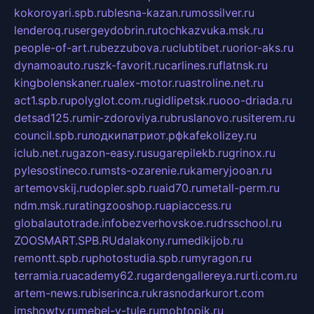
kokoroyari.spb.ru
blesna-kazan.ru
mossilver.ru
lenderoq.ru
sergeydobrin.ru
tochkazvuka.msk.ru
people-of-art.ru
bezzubova.ru
clubtibet.ru
orior-aks.ru
dynamoauto.ru
szk-favorit.ru
carlines.ru
flatnsk.ru
kingbolenskaner.ru
alex-motor.ru
astroline.net.ru
act1.spb.ru
polyglot.com.ru
gidlipetsk.ru
ooo-driada.ru
detsad125.ru
mir-zdoroviya.ru
bruslanovo.ru
siterem.ru
council.spb.ru
лодкипатриот.рф
kafekolizey.ru
iclub.net.ru
gazon-easy.ru
sugarepilekb.ru
grinox.ru
pylesostineco.ru
msts-ozarenie.ru
kameryjooan.ru
artemovskij.ru
dopler.spb.ru
aid70.ru
metall-perm.ru
ndm.msk.ru
ratingzooshop.ru
apiaccess.ru
globalautotrade.info
bezverhovskoe.ru
drsschool.ru
ZOOSMART.SPB.RU
dalakony.ru
medikijob.ru
remontt.spb.ru
photostudia.spb.ru
myragon.ru
terramia.ru
academy62.ru
gardengallereya.ru
rti.com.ru
artem-news.ru
biserinca.ru
krasnodarkurort.com
imshowtv.ru
mebel-v-tule.ru
mobtopik.ru