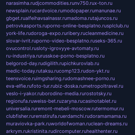
narasimha.ru
djcommodities.ru
nv750.ru
x-ton.ru
newsplain.ru
cardvoice.ru
modopaper.ru
manunae.ru
gbget.ru
alfeihavsalnassr.ru
madoma.ru
tajuncos.ru
petrovkasports.ru
porno-online-besplatno.ru
splclub.ru
york-life.ru
doroga-expo.ru
ribery.ru
cleanmedicine.ru
slovar-ivrit.ru
porno-video-besplatno.ru
seks-365.ru
ovucontrol.ru
sloty-igrovyye-avtomaty.ru
ru-industriya.ru
russkoe-porno-besplatno.ru
belgorod-day.ru
digilith.ru
pichkurovlab.ru
medic-today.ru
taksu.ru
comp123.ru
don-ykt.ru
teensvoice.ru
imgsharing.ru
domashnee-porno.ru
eva-elfie.ru
foto-tur.ru
biz-doska.ru
metropoltravel.ru
veslo-i-yakor.ru
borodino-media.ru
rostotsky.ru
regionufa.ru
weiss-bet.ru
zaryna.ru
casinotablet.ru
universalia.ru
remont-mebeli-moscow.ru
termomur.ru
clubfisher.ru
remstirufa.ru
erdamchi.ru
doramamama.ru
muraviovka-park.ru
worldofwoman.ru
clean-dreams.ru
arkrym.ru
kristinita.ru
dircomputer.ru
healthenter.ru