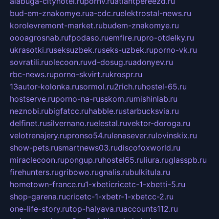
alabuga-cityhotel.ru
pornv.ru
atlantpereezd.ru
bud-em-znakomye.ru
a-cdc.ru
elektrostal-news.ru
korolevremont-market.ru
budem-znakomye.ru
oooagrosnab.ru
fpodaso.ru
emfire.ru
pro-otdelky.ru
ukrasotki.ru
seksuzbek.ru
seks-uzbek.ru
porno-vk.ru
sovratili.ru
olecoon.ru
vd-dosug.ru
adonyev.ru
rbc-news.ru
porno-skvirt.ru
krospr.ru
13autor-kolonka.ru
sormol.ru
2rich.ru
hostel-65.ru
hostserve.ru
porno-na-russkom.ru
mishinlab.ru
neznobi.ru
bigfatcc.ru
habble.ru
starbucksvia.ru
delfinet.ru
silvernano.ru
elestal.ru
vektor-doroga.ru
velotrenajery.ru
pronso54.ru
lenasever.ru
lovinskix.ru
show-pets.ru
smartnews03.ru
discofoxworld.ru
miraclecoon.ru
pongup.ru
hostel65.ru
liura.ru
glasspb.ru
firehunters.ru
gribowo.ru
gnalis.ru
bulkitula.ru
hometown-france.ru
1-xbeticricetc-1-xbetti-5.ru
shop-garena.ru
cricetc-1-xbetr-1-xbetcc-2.ru
one-life-story.ru
top-halyava.ru
accounts112.ru