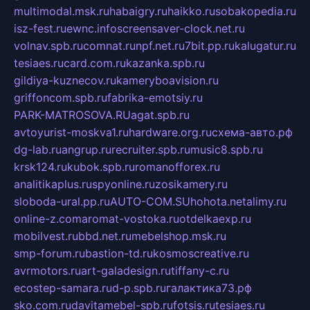
multimodal.msk.ru
habaigry.ru
haikko.ru
sobakopedia.ru
isz-fest.ru
ewnc.info
screensaver-clock.net.ru
volnav.spb.ru
comnat.ru
npf.net.ru
7bit.pp.ru
kalugatur.ru
tesiaes.ru
card.com.ru
kazanka.spb.ru
gildiya-kuznecov.ru
kameryboavision.ru
griffoncom.spb.ru
fabrika-emotsiy.ru
PARK-MATROSOVA.RU
agat.spb.ru
avtoyurist-moskva1.ru
hardware.org.ru
схема-авто.рф
dg-lab.ru
angrup.ru
recruiter.spb.ru
music8.spb.ru
krsk124.ru
kubok.spb.ru
romanofforex.ru
analitikaplus.ru
spyonline.ru
zosikamery.ru
sloboda-ural.pp.ru
AUTO-COM.SU
hohota.net
alimy.ru
online-z.com
aromat-vostoka.ru
otdelkaexp.ru
mobilvest.ru
bbd.net.ru
mebelshop.msk.ru
smp-forum.ru
bastion-td.ru
kosmoscreative.ru
avrmotors.ru
art-galadesign.ru
tiffany-c.ru
ecostep-samara.ru
d-p.spb.ru
галактика73.рф
sko.com.ru
davitamebel-spb.ru
fotsis.ru
tesiaes.ru