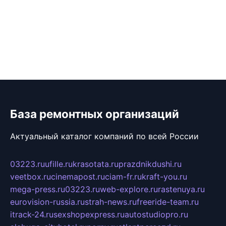
База ремонтных организаций
Актуальный каталог компаний по всей России
03223.ru
ufille.ru
krasotata.ru
prazdnikdushi.ru
veetbox.ru
cinemapost.ru
ciam-fr.ru
kraft-you.ru
mega-press.ru
03223.ru
web-explore.ru
rastenuya.ru
eurovision-russia.ru
strah-news.ru
freeride-team.ru
itrack-24.ru
sexshopexpress.ru
autostudiopro.ru