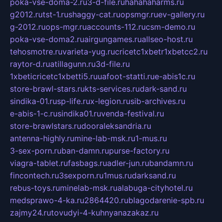
poka-vse-doma-2.ru
3-d-file.ru
hahahaharms.ru
g2012.ru
tst-1.ru
shaggy-cat.ru
opsmgr.ru
ev-gallery.ru
g-2012.ru
ops-mgr.ru
accounts-112.ru
csm-demo.ru
poka-vse-doma2.ru
airgungames.ru
allseo-host.ru
tehosmotre.ru
varieta-yug.ru
cricetc1xbetr1xbetcc2.ru
raytor-d.ru
atillagunn.ru
3d-file.ru
1xbeticricetc1xbetti5.ru
uafoot-statti.ru
e-abis1c.ru
store-brawl-stars.ru
kts-services.ru
dark-sand.ru
sindika-01.ru
sp-life.ru
x-legion.ru
sib-archives.ru
e-abis-1-c.ru
sindika01.ru
venda-festival.ru
store-brawlstars.ru
dooraleksandria.ru
antenna-highly.ru
mine-lab-msk.ru
1-mus.ru
3-sex-porn.ru
ban-damn.ru
purse-factory.ru
viagra-tablet.ru
fasbags.ru
adler-jun.ru
bandamn.ru
fincontech.ru
3sexporn.ru
1mus.ru
darksand.ru
rebus-toys.ru
minelab-msk.ru
alabuga-cityhotel.ru
medsprawo-4-ka.ru
2864420.ru
blagodarenie-spb.ru
zajmy24.ru
tovudyi-4-kuhnyanazakaz.ru