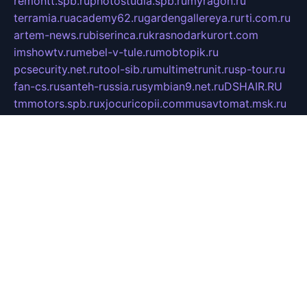
remontt.spb.ru
photostudia.spb.ru
myragon.ru
terramia.ru
academy62.ru
gardengallereya.ru
rti.com.ru
artem-news.ru
biserinca.ru
krasnodarkurort.com
imshowtv.ru
mebel-v-tule.ru
mobtopik.ru
pcsecurity.net.ru
tool-sib.ru
multimetrunit.ru
sp-tour.ru
fan-cs.ru
santeh-russia.ru
symbian9.net.ru
DSHAIR.RU
tmmotors.spb.ru
xjocuricopii.com
musavtomat.msk.ru
obustrojdom.ru
sovetcik.ru
ybaranovskaya.ru
ppknews.ru
cult-alshei.ru
JAPANRUSSIA.RU
proekciyamebel.ru
imper-finans.ru
rim.org.ru
glamourai.ru
brassminus.ru
zabor-pro.ru
ftn.pp.ru
dorogoe58.ru
laimengpacker.ru
kuzova-zapchasti.ru
sageerp.ru
taxodrom.ru
dsrazvitie.ru
hardcity.net.ru
ratinghomegames.ru
topservice25.ru
gubernyan.ru
gtglasslined.ru
ii4.ru
tssport.spb.ru
andorra24.com
blackwallstreet.ru
oboimos.ru
optim-doors.com.ru
ikuch.ru
nycr.org.ru
npa21.ru
vremya-ch.spb.ru
desert000.ru
ivtorgi.ru
ifiori.ru
catalog-statei.ru