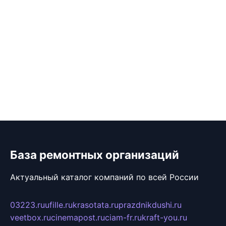
База ремонтных организаций
Актуальный каталог компаний по всей России
03223.ru
ufille.ru
krasotata.ru
prazdnikdushi.ru
veetbox.ru
cinemapost.ru
ciam-fr.ru
kraft-you.ru