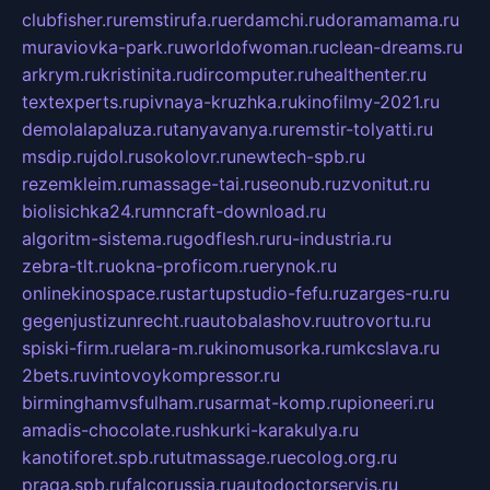
clubfisher.ru
remstirufa.ru
erdamchi.ru
doramamama.ru
muraviovka-park.ru
worldofwoman.ru
clean-dreams.ru
arkrym.ru
kristinita.ru
dircomputer.ru
healthenter.ru
textexperts.ru
pivnaya-kruzhka.ru
kinofilmy-2021.ru
demolalapaluza.ru
tanyavanya.ru
remstir-tolyatti.ru
msdip.ru
jdol.ru
sokolovr.ru
newtech-spb.ru
rezemkleim.ru
massage-tai.ru
seonub.ru
zvonitut.ru
biolisichka24.ru
mncraft-download.ru
algoritm-sistema.ru
godflesh.ru
ru-industria.ru
zebra-tlt.ru
okna-proficom.ru
erynok.ru
onlinekinospace.ru
startupstudio-fefu.ru
zarges-ru.ru
gegenjustizunrecht.ru
autobalashov.ru
utrovortu.ru
spiski-firm.ru
elara-m.ru
kinomusorka.ru
mkcslava.ru
2bets.ru
vintovoykompressor.ru
birminghamvsfulham.ru
sarmat-komp.ru
pioneeri.ru
amadis-chocolate.ru
shkurki-karakulya.ru
kanotiforet.spb.ru
tutmassage.ru
ecolog.org.ru
praga.spb.ru
falcorussia.ru
autodoctorservis.ru