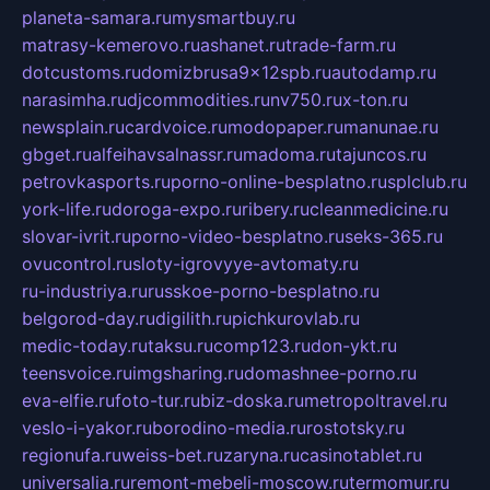
planeta-samara.ru
mysmartbuy.ru
matrasy-kemerovo.ru
ashanet.ru
trade-farm.ru
dotcustoms.ru
domizbrusa9x12spb.ru
autodamp.ru
narasimha.ru
djcommodities.ru
nv750.ru
x-ton.ru
newsplain.ru
cardvoice.ru
modopaper.ru
manunae.ru
gbget.ru
alfeihavsalnassr.ru
madoma.ru
tajuncos.ru
petrovkasports.ru
porno-online-besplatno.ru
splclub.ru
york-life.ru
doroga-expo.ru
ribery.ru
cleanmedicine.ru
slovar-ivrit.ru
porno-video-besplatno.ru
seks-365.ru
ovucontrol.ru
sloty-igrovyye-avtomaty.ru
ru-industriya.ru
russkoe-porno-besplatno.ru
belgorod-day.ru
digilith.ru
pichkurovlab.ru
medic-today.ru
taksu.ru
comp123.ru
don-ykt.ru
teensvoice.ru
imgsharing.ru
domashnee-porno.ru
eva-elfie.ru
foto-tur.ru
biz-doska.ru
metropoltravel.ru
veslo-i-yakor.ru
borodino-media.ru
rostotsky.ru
regionufa.ru
weiss-bet.ru
zaryna.ru
casinotablet.ru
universalia.ru
remont-mebeli-moscow.ru
termomur.ru