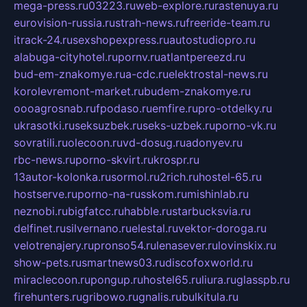
mega-press.ru
03223.ru
web-explore.ru
rastenuya.ru
eurovision-russia.ru
strah-news.ru
freeride-team.ru
itrack-24.ru
sexshopexpress.ru
autostudiopro.ru
alabuga-cityhotel.ru
pornv.ru
atlantpereezd.ru
bud-em-znakomye.ru
a-cdc.ru
elektrostal-news.ru
korolevremont-market.ru
budem-znakomye.ru
oooagrosnab.ru
fpodaso.ru
emfire.ru
pro-otdelky.ru
ukrasotki.ru
seksuzbek.ru
seks-uzbek.ru
porno-vk.ru
sovratili.ru
olecoon.ru
vd-dosug.ru
adonyev.ru
rbc-news.ru
porno-skvirt.ru
krospr.ru
13autor-kolonka.ru
sormol.ru
2rich.ru
hostel-65.ru
hostserve.ru
porno-na-russkom.ru
mishinlab.ru
neznobi.ru
bigfatcc.ru
habble.ru
starbucksvia.ru
delfinet.ru
silvernano.ru
elestal.ru
vektor-doroga.ru
velotrenajery.ru
pronso54.ru
lenasever.ru
lovinskix.ru
show-pets.ru
smartnews03.ru
discofoxworld.ru
miraclecoon.ru
pongup.ru
hostel65.ru
liura.ru
glasspb.ru
firehunters.ru
gribowo.ru
gnalis.ru
bulkitula.ru