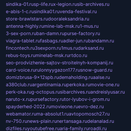
sindika-01.ru
sp-life.ru
x-legion.ru
sib-archives.ru
e-abis-1-c.ru
sindika01.ru
venda-festival.ru
store-brawlstars.ru
dooraleksandria.ru
antenna-highly.ru
mine-lab-msk.ru
1-mus.ru
3-sex-porn.ru
ban-damn.ru
purse-factory.ru
viagra-tablet.ru
fasbags.ru
adler-jun.ru
bandamn.ru
fincontech.ru
3sexporn.ru
1mus.ru
darksand.ru
rebus-toys.ru
minelab-msk.ru
rtdco.ru
seo-prodvizhenie-sajtov-stroitelnyh-kompanij.ru
card-voice.ru
rulonnyygazon177.ru
snow-guard.ru
domizbrusa-9x12spb.ru
demaholding.ru
aalse.ru
a380club.ru
argentinamia.ru
perkoka.ru
movie-one.ru
perk-oka.ru
g-octopus.ru
sibarchives.ru
andreislyusar.ru
naruto-x.ru
pursefactory.ru
tor-lyubov-i-grom.ru
spayderhed-2022.ru
movieone.ru
evro-dez.ru
webamator.ru
ma-absolut1.ru
avtopomosch27.ru
nv-750.ru
news-plain.ru
nertansaga.ru
delanalad.ru
dizfiles.ru
youtubefree.ru
aria-family.ru
roadli.ru