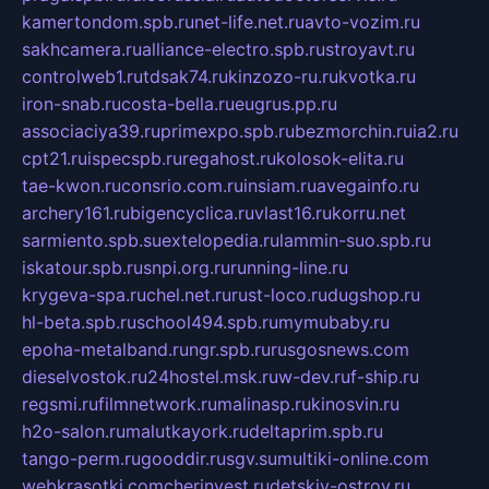
kamertondom.spb.ru
net-life.net.ru
avto-vozim.ru
sakhcamera.ru
alliance-electro.spb.ru
stroyavt.ru
controlweb1.ru
tdsak74.ru
kinzozo-ru.ru
kvotka.ru
iron-snab.ru
costa-bella.ru
eugrus.pp.ru
associaciya39.ru
primexpo.spb.ru
bezmorchin.ru
ia2.ru
cpt21.ru
ispecspb.ru
regahost.ru
kolosok-elita.ru
tae-kwon.ru
consrio.com.ru
insiam.ru
avegainfo.ru
archery161.ru
bigencyclica.ru
vlast16.ru
korru.net
sarmiento.spb.su
extelopedia.ru
lammin-suo.spb.ru
iskatour.spb.ru
snpi.org.ru
running-line.ru
krygeva-spa.ru
chel.net.ru
rust-loco.ru
dugshop.ru
hl-beta.spb.ru
school494.spb.ru
mymubaby.ru
epoha-metalband.ru
ngr.spb.ru
rusgosnews.com
dieselvostok.ru
24hostel.msk.ru
w-dev.ru
f-ship.ru
regsmi.ru
filmnetwork.ru
malinasp.ru
kinosvin.ru
h2o-salon.ru
malutkayork.ru
deltaprim.spb.ru
tango-perm.ru
gooddir.ru
sgv.su
multiki-online.com
webkrasotki.com
cherinvest.ru
detskiy-ostrov.ru