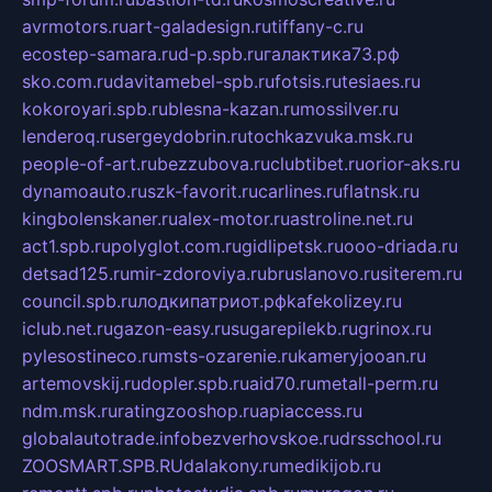
avrmotors.ru
art-galadesign.ru
tiffany-c.ru
ecostep-samara.ru
d-p.spb.ru
галактика73.рф
sko.com.ru
davitamebel-spb.ru
fotsis.ru
tesiaes.ru
kokoroyari.spb.ru
blesna-kazan.ru
mossilver.ru
lenderoq.ru
sergeydobrin.ru
tochkazvuka.msk.ru
people-of-art.ru
bezzubova.ru
clubtibet.ru
orior-aks.ru
dynamoauto.ru
szk-favorit.ru
carlines.ru
flatnsk.ru
kingbolenskaner.ru
alex-motor.ru
astroline.net.ru
act1.spb.ru
polyglot.com.ru
gidlipetsk.ru
ooo-driada.ru
detsad125.ru
mir-zdoroviya.ru
bruslanovo.ru
siterem.ru
council.spb.ru
лодкипатриот.рф
kafekolizey.ru
iclub.net.ru
gazon-easy.ru
sugarepilekb.ru
grinox.ru
pylesostineco.ru
msts-ozarenie.ru
kameryjooan.ru
artemovskij.ru
dopler.spb.ru
aid70.ru
metall-perm.ru
ndm.msk.ru
ratingzooshop.ru
apiaccess.ru
globalautotrade.info
bezverhovskoe.ru
drsschool.ru
ZOOSMART.SPB.RU
dalakony.ru
medikijob.ru