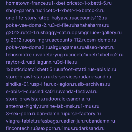
hometown-france.ru
1-xbeticricetc-1-xbetti-5.ru
shop-garena.ru
cricetc-1-xbetr-1-xbetcc-2.ru
one-life-story.ru
top-halyava.ru
accounts112.ru
poka-vse-doma-2.ru
3-d-file.ru
hahahaharms.ru
g2012.ru
tst-1.ru
shaggy-cat.ru
opsmgr.ru
ev-gallery.ru
g-2012.ru
ops-mgr.ru
accounts-112.ru
csm-demo.ru
poka-vse-doma2.ru
airgungames.ru
allseo-host.ru
tehosmotre.ru
varieta-yug.ru
cricetc1xbetr1xbetcc2.ru
raytor-d.ru
atillagunn.ru
3d-file.ru
1xbeticricetc1xbetti5.ru
uafoot-statti.ru
e-abis1c.ru
store-brawl-stars.ru
kts-services.ru
dark-sand.ru
sindika-01.ru
sp-life.ru
x-legion.ru
sib-archives.ru
e-abis-1-c.ru
sindika01.ru
venda-festival.ru
store-brawlstars.ru
dooraleksandria.ru
antenna-highly.ru
mine-lab-msk.ru
1-mus.ru
3-sex-porn.ru
ban-damn.ru
purse-factory.ru
viagra-tablet.ru
fasbags.ru
adler-jun.ru
bandamn.ru
fincontech.ru
3sexporn.ru
1mus.ru
darksand.ru