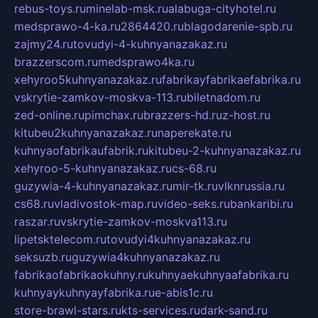
rebus-toys.ru
minelab-msk.ru
alabuga-cityhotel.ru
medsprawo-4-ka.ru
2864420.ru
blagodarenie-spb.ru
zajmy24.ru
tovudyi-4-kuhnyanazakaz.ru
brazzerscom.ru
medsprawo4ka.ru
xehyroo5kuhnyanazakaz.ru
fabrikayfabrikaefabrika.ru
vskrytie-zamkov-moskva-113.ru
biletnadom.ru
zed-online.ru
pimchax.ru
brazzers-hd.ru
z-host.ru
kitubeu2kuhnyanazakaz.ru
naperekate.ru
kuhnyaofabrikaufabrik.ru
kitubeu-2-kuhnyanazakaz.ru
xehyroo-5-kuhnyanazakaz.ru
cs-68.ru
guzywia-4-kuhnyanazakaz.ru
mir-tk.ru
vlknrussia.ru
cs68.ru
vladivostok-map.ru
video-seks.ru
bankaribi.ru
raszar.ru
vskrytie-zamkov-moskva113.ru
lipetsktelecom.ru
tovudyi4kuhnyanazakaz.ru
seksuzb.ru
guzywia4kuhnyanazakaz.ru
fabrikaofabrikaokuhny.ru
kuhnyaekuhnyaafabrika.ru
kuhnyaykuhnyayfabrika.ru
e-abis1c.ru
store-brawl-stars.ru
kts-services.ru
dark-sand.ru