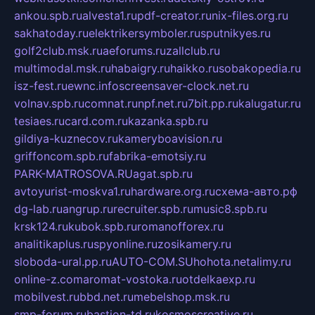
ankou.spb.ru
alvesta1.ru
pdf-creator.ru
nix-files.org.ru
sakhatoday.ru
elektrikersymboler.ru
sputnikyes.ru
golf2club.msk.ru
aeforums.ru
zallclub.ru
multimodal.msk.ru
habaigry.ru
haikko.ru
sobakopedia.ru
isz-fest.ru
ewnc.info
screensaver-clock.net.ru
volnav.spb.ru
comnat.ru
npf.net.ru
7bit.pp.ru
kalugatur.ru
tesiaes.ru
card.com.ru
kazanka.spb.ru
gildiya-kuznecov.ru
kameryboavision.ru
griffoncom.spb.ru
fabrika-emotsiy.ru
PARK-MATROSOVA.RU
agat.spb.ru
avtoyurist-moskva1.ru
hardware.org.ru
схема-авто.рф
dg-lab.ru
angrup.ru
recruiter.spb.ru
music8.spb.ru
krsk124.ru
kubok.spb.ru
romanofforex.ru
analitikaplus.ru
spyonline.ru
zosikamery.ru
sloboda-ural.pp.ru
AUTO-COM.SU
hohota.net
alimy.ru
online-z.com
aromat-vostoka.ru
otdelkaexp.ru
mobilvest.ru
bbd.net.ru
mebelshop.msk.ru
smp-forum.ru
bastion-td.ru
kosmoscreative.ru