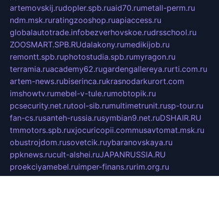
artemovskij.ru
dopler.spb.ru
aid70.ru
metall-perm.ru
ndm.msk.ru
ratingzooshop.ru
apiaccess.ru
globalautotrade.info
bezverhovskoe.ru
drsschool.ru
ZOOSMART.SPB.RU
dalakony.ru
medikijob.ru
remontt.spb.ru
photostudia.spb.ru
myragon.ru
terramia.ru
academy62.ru
gardengallereya.ru
rti.com.ru
artem-news.ru
biserinca.ru
krasnodarkurort.com
imshowtv.ru
mebel-v-tule.ru
mobtopik.ru
pcsecurity.net.ru
tool-sib.ru
multimetrunit.ru
sp-tour.ru
fan-cs.ru
santeh-russia.ru
symbian9.net.ru
DSHAIR.RU
tmmotors.spb.ru
xjocuricopii.com
musavtomat.msk.ru
obustrojdom.ru
sovetcik.ru
ybaranovskaya.ru
ppknews.ru
cult-alshei.ru
JAPANRUSSIA.RU
proekciyamebel.ru
imper-finans.ru
rim.org.ru
glamourai.ru
brassminus.ru
zabor-pro.ru
ftn.pp.ru
dorogoe58.ru
laimengpacker.ru
kuzova-zapchasti.ru
sageerp.ru
taxodrom.ru
dsrazvitie.ru
hardcity.net.ru
ratinghomegames.ru
topservice25.ru
gubernyan.ru