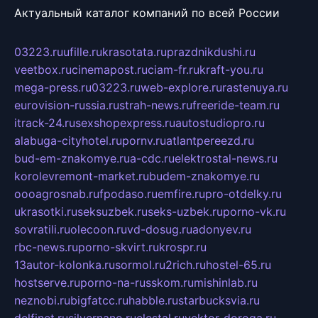
Актуальный каталог компаний по всей России
03223.ru
ufille.ru
krasotata.ru
prazdnikdushi.ru
veetbox.ru
cinemapost.ru
ciam-fr.ru
kraft-you.ru
mega-press.ru
03223.ru
web-explore.ru
rastenuya.ru
eurovision-russia.ru
strah-news.ru
freeride-team.ru
itrack-24.ru
sexshopexpress.ru
autostudiopro.ru
alabuga-cityhotel.ru
pornv.ru
atlantpereezd.ru
bud-em-znakomye.ru
a-cdc.ru
elektrostal-news.ru
korolevremont-market.ru
budem-znakomye.ru
oooagrosnab.ru
fpodaso.ru
emfire.ru
pro-otdelky.ru
ukrasotki.ru
seksuzbek.ru
seks-uzbek.ru
porno-vk.ru
sovratili.ru
olecoon.ru
vd-dosug.ru
adonyev.ru
rbc-news.ru
porno-skvirt.ru
krospr.ru
13autor-kolonka.ru
sormol.ru
2rich.ru
hostel-65.ru
hostserve.ru
porno-na-russkom.ru
mishinlab.ru
neznobi.ru
bigfatcc.ru
habble.ru
starbucksvia.ru