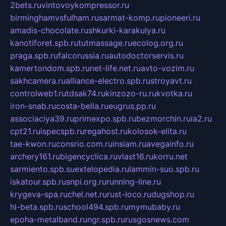
2bets.ru
vintovoykompressor.ru
birminghamvsfulham.ru
sarmat-komp.ru
pioneeri.ru
amadis-chocolate.ru
shkurki-karakulya.ru
kanotiforet.spb.ru
tutmassage.ru
ecolog.org.ru
praga.spb.ru
falcorussia.ru
autodoctorservis.ru
kamertondom.spb.ru
net-life.net.ru
avto-vozim.ru
sakhcamera.ru
alliance-electro.spb.ru
stroyavt.ru
controlweb1.ru
tdsak74.ru
kinzozo-ru.ru
kvotka.ru
iron-snab.ru
costa-bella.ru
eugrus.pp.ru
associaciya39.ru
primexpo.spb.ru
bezmorchin.ru
ia2.ru
cpt21.ru
ispecspb.ru
regahost.ru
kolosok-elita.ru
tae-kwon.ru
consrio.com.ru
insiam.ru
avegainfo.ru
archery161.ru
bigencyclica.ru
vlast16.ru
korru.net
sarmiento.spb.su
extelopedia.ru
lammin-suo.spb.ru
iskatour.spb.ru
snpi.org.ru
running-line.ru
krygeva-spa.ru
chel.net.ru
rust-loco.ru
dugshop.ru
hl-beta.spb.ru
school494.spb.ru
mymubaby.ru
epoha-metalband.ru
ngr.spb.ru
rusgosnews.com