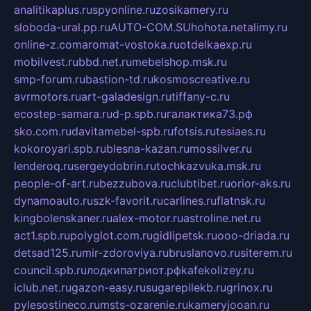
analitikaplus.ru
spyonline.ru
zosikamery.ru
sloboda-ural.pp.ru
AUTO-COM.SU
hohota.net
alimy.ru
online-z.com
aromat-vostoka.ru
otdelkaexp.ru
mobilvest.ru
bbd.net.ru
mebelshop.msk.ru
smp-forum.ru
bastion-td.ru
kosmoscreative.ru
avrmotors.ru
art-galadesign.ru
tiffany-c.ru
ecostep-samara.ru
d-p.spb.ru
галактика73.рф
sko.com.ru
davitamebel-spb.ru
fotsis.ru
tesiaes.ru
kokoroyari.spb.ru
blesna-kazan.ru
mossilver.ru
lenderoq.ru
sergeydobrin.ru
tochkazvuka.msk.ru
people-of-art.ru
bezzubova.ru
clubtibet.ru
orior-aks.ru
dynamoauto.ru
szk-favorit.ru
carlines.ru
flatnsk.ru
kingbolenskaner.ru
alex-motor.ru
astroline.net.ru
act1.spb.ru
polyglot.com.ru
gidlipetsk.ru
ooo-driada.ru
detsad125.ru
mir-zdoroviya.ru
bruslanovo.ru
siterem.ru
council.spb.ru
лодкипатриот.рф
kafekolizey.ru
iclub.net.ru
gazon-easy.ru
sugarepilekb.ru
grinox.ru
pylesostineco.ru
msts-ozarenie.ru
kameryjooan.ru