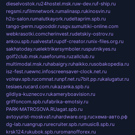
dieselvostok.ru
24hostel.msk.ru
w-dev.ru
f-ship.ru
regsmi.ru
filmnetwork.ru
malinasp.ru
kinosvin.ru
h2o-salon.ru
malutkayork.ru
deltaprim.spb.ru
tango-perm.ru
gooddir.ru
sgv.su
multiki-online.com
webkrasotki.com
cherinvest.ru
detskiy-ostrov.ru
ankou.spb.ru
alvesta1.ru
pdf-creator.ru
nix-files.org.ru
sakhatoday.ru
elektrikersymboler.ru
sputnikyes.ru
golf2club.msk.ru
aeforums.ru
zallclub.ru
multimodal.msk.ru
habaigry.ru
haikko.ru
sobakopedia.ru
isz-fest.ru
ewnc.info
screensaver-clock.net.ru
volnav.spb.ru
comnat.ru
npf.net.ru
7bit.pp.ru
kalugatur.ru
tesiaes.ru
card.com.ru
kazanka.spb.ru
gildiya-kuznecov.ru
kameryboavision.ru
griffoncom.spb.ru
fabrika-emotsiy.ru
PARK-MATROSOVA.RU
agat.spb.ru
avtoyurist-moskva1.ru
hardware.org.ru
схема-авто.рф
dg-lab.ru
angrup.ru
recruiter.spb.ru
music8.spb.ru
krsk124.ru
kubok.spb.ru
romanofforex.ru