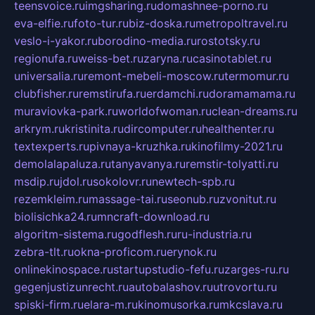
teensvoice.ru
imgsharing.ru
domashnee-porno.ru
eva-elfie.ru
foto-tur.ru
biz-doska.ru
metropoltravel.ru
veslo-i-yakor.ru
borodino-media.ru
rostotsky.ru
regionufa.ru
weiss-bet.ru
zaryna.ru
casinotablet.ru
universalia.ru
remont-mebeli-moscow.ru
termomur.ru
clubfisher.ru
remstirufa.ru
erdamchi.ru
doramamama.ru
muraviovka-park.ru
worldofwoman.ru
clean-dreams.ru
arkrym.ru
kristinita.ru
dircomputer.ru
healthenter.ru
textexperts.ru
pivnaya-kruzhka.ru
kinofilmy-2021.ru
demolalapaluza.ru
tanyavanya.ru
remstir-tolyatti.ru
msdip.ru
jdol.ru
sokolovr.ru
newtech-spb.ru
rezemkleim.ru
massage-tai.ru
seonub.ru
zvonitut.ru
biolisichka24.ru
mncraft-download.ru
algoritm-sistema.ru
godflesh.ru
ru-industria.ru
zebra-tlt.ru
okna-proficom.ru
erynok.ru
onlinekinospace.ru
startupstudio-fefu.ru
zarges-ru.ru
gegenjustizunrecht.ru
autobalashov.ru
utrovortu.ru
spiski-firm.ru
elara-m.ru
kinomusorka.ru
mkcslava.ru