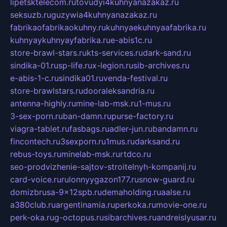
lipetsktelecom.ru
tovudyi4kuhnyanazakaz.ru
seksuzb.ru
guzywia4kuhnyanazakaz.ru
fabrikaofabrikaokuhny.ru
kuhnyaekuhnyaafabrika.ru
kuhnyaykuhnyayfabrika.ru
e-abis1c.ru
store-brawl-stars.ru
kts-services.ru
dark-sand.ru
sindika-01.ru
sp-life.ru
x-legion.ru
sib-archives.ru
e-abis-1-c.ru
sindika01.ru
venda-festival.ru
store-brawlstars.ru
dooraleksandria.ru
antenna-highly.ru
mine-lab-msk.ru
1-mus.ru
3-sex-porn.ru
ban-damn.ru
purse-factory.ru
viagra-tablet.ru
fasbags.ru
adler-jun.ru
bandamn.ru
fincontech.ru
3sexporn.ru
1mus.ru
darksand.ru
rebus-toys.ru
minelab-msk.ru
rtdco.ru
seo-prodvizhenie-sajtov-stroitelnyh-kompanij.ru
card-voice.ru
rulonnyygazon177.ru
snow-guard.ru
domizbrusa-9x12spb.ru
demaholding.ru
aalse.ru
a380club.ru
argentinamia.ru
perkoka.ru
movie-one.ru
perk-oka.ru
g-octopus.ru
sibarchives.ru
andreislyusar.ru