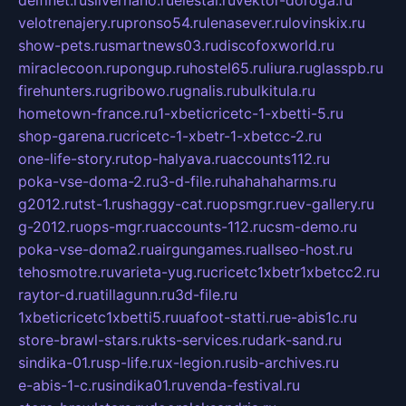
delfinet.ru
silvernano.ru
elestal.ru
vektor-doroga.ru
velotrenajery.ru
pronso54.ru
lenasever.ru
lovinskix.ru
show-pets.ru
smartnews03.ru
discofoxworld.ru
miraclecoon.ru
pongup.ru
hostel65.ru
liura.ru
glasspb.ru
firehunters.ru
gribowo.ru
gnalis.ru
bulkitula.ru
hometown-france.ru
1-xbeticricetc-1-xbetti-5.ru
shop-garena.ru
cricetc-1-xbetr-1-xbetcc-2.ru
one-life-story.ru
top-halyava.ru
accounts112.ru
poka-vse-doma-2.ru
3-d-file.ru
hahahaharms.ru
g2012.ru
tst-1.ru
shaggy-cat.ru
opsmgr.ru
ev-gallery.ru
g-2012.ru
ops-mgr.ru
accounts-112.ru
csm-demo.ru
poka-vse-doma2.ru
airgungames.ru
allseo-host.ru
tehosmotre.ru
varieta-yug.ru
cricetc1xbetr1xbetcc2.ru
raytor-d.ru
atillagunn.ru
3d-file.ru
1xbeticricetc1xbetti5.ru
uafoot-statti.ru
e-abis1c.ru
store-brawl-stars.ru
kts-services.ru
dark-sand.ru
sindika-01.ru
sp-life.ru
x-legion.ru
sib-archives.ru
e-abis-1-c.ru
sindika01.ru
venda-festival.ru