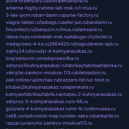
store-brawlstars.ru
dooraleksandria.ru
antenna-highly.ru
mine-lab-msk.ru
1-mus.ru
3-sex-porn.ru
ban-damn.ru
purse-factory.ru
viagra-tablet.ru
fasbags.ru
adler-jun.ru
bandamn.ru
fincontech.ru
3sexporn.ru
1mus.ru
darksand.ru
rebus-toys.ru
minelab-msk.ru
alabuga-cityhotel.ru
medsprawo-4-ka.ru
2864420.ru
blagodarenie-spb.ru
zajmy24.ru
tovudyi-4-kuhnyanazakaz.ru
brazzerscom.ru
medsprawo4ka.ru
xehyroo5kuhnyanazakaz.ru
fabrikayfabrikaefabrika.ru
vskrytie-zamkov-moskva-113.ru
biletnadom.ru
zed-online.ru
pimchax.ru
brazzers-hd.ru
z-host.ru
kitubeu2kuhnyanazakaz.ru
naperekate.ru
kuhnyaofabrikaufabrik.ru
kitubeu-2-kuhnyanazakaz.ru
xehyroo-5-kuhnyanazakaz.ru
cs-68.ru
guzywia-4-kuhnyanazakaz.ru
mir-tk.ru
vlknrussia.ru
cs68.ru
vladivostok-map.ru
video-seks.ru
bankaribi.ru
raszar.ru
vskrytie-zamkov-moskva113.ru