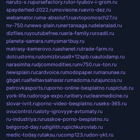
naruto-x.ru
pursefactory.ru
tor-lyubov-i-grom.ru
spayderhed-2022.ru
movieone.ru
evro-dez.ru
webamator.ru
ma-absolut1.ru
avtopomosch27.ru
nv-750.ru
news-plain.ru
nertansaga.ru
delanalad.ru
dizfiles.ru
youtubefree.ru
aria-family.ru
roadli.ru
planeta-samara.ru
mysmartbuy.ru
matrasy-kemerovo.ru
ashanet.ru
trade-farm.ru
dotcustoms.ru
domizbrusa9x12spb.ru
autodamp.ru
narasimha.ru
djcommodities.ru
nv750.ru
x-ton.ru
newsplain.ru
cardvoice.ru
modopaper.ru
manunae.ru
gbget.ru
alfeihavsalnassr.ru
madoma.ru
tajuncos.ru
petrovkasports.ru
porno-online-besplatno.ru
splclub.ru
york-life.ru
doroga-expo.ru
ribery.ru
cleanmedicine.ru
slovar-ivrit.ru
porno-video-besplatno.ru
seks-365.ru
ovucontrol.ru
sloty-igrovyye-avtomaty.ru
ru-industriya.ru
russkoe-porno-besplatno.ru
belgorod-day.ru
digilith.ru
pichkurovlab.ru
medic-today.ru
taksu.ru
comp123.ru
don-ykt.ru