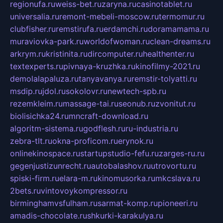
regionufa.ru
weiss-bet.ru
zaryna.ru
casinotablet.ru
universalia.ru
remont-mebeli-moscow.ru
termomur.ru
clubfisher.ru
remstirufa.ru
erdamchi.ru
doramamama.ru
muraviovka-park.ru
worldofwoman.ru
clean-dreams.ru
arkrym.ru
kristinita.ru
dircomputer.ru
healthenter.ru
textexperts.ru
pivnaya-kruzhka.ru
kinofilmy-2021.ru
demolalapaluza.ru
tanyavanya.ru
remstir-tolyatti.ru
msdip.ru
jdol.ru
sokolovr.ru
newtech-spb.ru
rezemkleim.ru
massage-tai.ru
seonub.ru
zvonitut.ru
biolisichka24.ru
mncraft-download.ru
algoritm-sistema.ru
godflesh.ru
ru-industria.ru
zebra-tlt.ru
okna-proficom.ru
erynok.ru
onlinekinospace.ru
startupstudio-fefu.ru
zarges-ru.ru
gegenjustizunrecht.ru
autobalashov.ru
utrovortu.ru
spiski-firm.ru
elara-m.ru
kinomusorka.ru
mkcslava.ru
2bets.ru
vintovoykompressor.ru
birminghamvsfulham.ru
sarmat-komp.ru
pioneeri.ru
amadis-chocolate.ru
shkurki-karakulya.ru