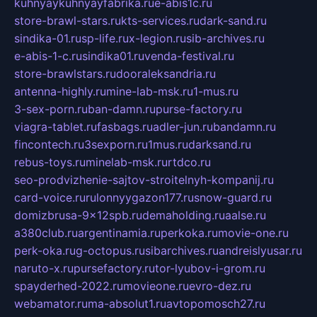
kuhnyaykuhnyayfabrika.ru
e-abis1c.ru
store-brawl-stars.ru
kts-services.ru
dark-sand.ru
sindika-01.ru
sp-life.ru
x-legion.ru
sib-archives.ru
e-abis-1-c.ru
sindika01.ru
venda-festival.ru
store-brawlstars.ru
dooraleksandria.ru
antenna-highly.ru
mine-lab-msk.ru
1-mus.ru
3-sex-porn.ru
ban-damn.ru
purse-factory.ru
viagra-tablet.ru
fasbags.ru
adler-jun.ru
bandamn.ru
fincontech.ru
3sexporn.ru
1mus.ru
darksand.ru
rebus-toys.ru
minelab-msk.ru
rtdco.ru
seo-prodvizhenie-sajtov-stroitelnyh-kompanij.ru
card-voice.ru
rulonnyygazon177.ru
snow-guard.ru
domizbrusa-9x12spb.ru
demaholding.ru
aalse.ru
a380club.ru
argentinamia.ru
perkoka.ru
movie-one.ru
perk-oka.ru
g-octopus.ru
sibarchives.ru
andreislyusar.ru
naruto-x.ru
pursefactory.ru
tor-lyubov-i-grom.ru
spayderhed-2022.ru
movieone.ru
evro-dez.ru
webamator.ru
ma-absolut1.ru
avtopomosch27.ru