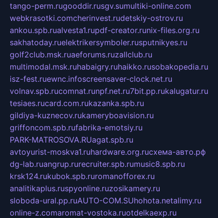
tango-perm.ru
gooddir.ru
sgv.su
multiki-online.com
webkrasotki.com
cherinvest.ru
detskiy-ostrov.ru
ankou.spb.ru
alvesta1.ru
pdf-creator.ru
nix-files.org.ru
sakhatoday.ru
elektrikersymboler.ru
sputnikyes.ru
golf2club.msk.ru
aeforums.ru
zallclub.ru
multimodal.msk.ru
habaigry.ru
haikko.ru
sobakopedia.ru
isz-fest.ru
ewnc.info
screensaver-clock.net.ru
volnav.spb.ru
comnat.ru
npf.net.ru
7bit.pp.ru
kalugatur.ru
tesiaes.ru
card.com.ru
kazanka.spb.ru
gildiya-kuznecov.ru
kameryboavision.ru
griffoncom.spb.ru
fabrika-emotsiy.ru
PARK-MATROSOVA.RU
agat.spb.ru
avtoyurist-moskva1.ru
hardware.org.ru
схема-авто.рф
dg-lab.ru
angrup.ru
recruiter.spb.ru
music8.spb.ru
krsk124.ru
kubok.spb.ru
romanofforex.ru
analitikaplus.ru
spyonline.ru
zosikamery.ru
sloboda-ural.pp.ru
AUTO-COM.SU
hohota.net
alimy.ru
online-z.com
aromat-vostoka.ru
otdelkaexp.ru