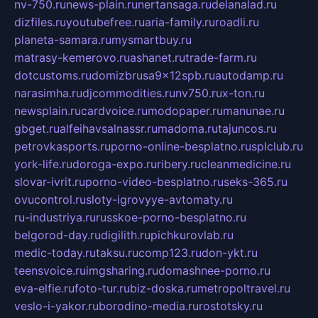
nv-750.ru
news-plain.ru
nertansaga.ru
delanalad.ru
dizfiles.ru
youtubefree.ru
aria-family.ru
roadli.ru
planeta-samara.ru
mysmartbuy.ru
matrasy-kemerovo.ru
ashanet.ru
trade-farm.ru
dotcustoms.ru
domizbrusa9x12spb.ru
autodamp.ru
narasimha.ru
djcommodities.ru
nv750.ru
x-ton.ru
newsplain.ru
cardvoice.ru
modopaper.ru
manunae.ru
gbget.ru
alfeihavsalnassr.ru
madoma.ru
tajuncos.ru
petrovkasports.ru
porno-online-besplatno.ru
splclub.ru
york-life.ru
doroga-expo.ru
ribery.ru
cleanmedicine.ru
slovar-ivrit.ru
porno-video-besplatno.ru
seks-365.ru
ovucontrol.ru
sloty-igrovyye-avtomaty.ru
ru-industriya.ru
russkoe-porno-besplatno.ru
belgorod-day.ru
digilith.ru
pichkurovlab.ru
medic-today.ru
taksu.ru
comp123.ru
don-ykt.ru
teensvoice.ru
imgsharing.ru
domashnee-porno.ru
eva-elfie.ru
foto-tur.ru
biz-doska.ru
metropoltravel.ru
veslo-i-yakor.ru
borodino-media.ru
rostotsky.ru