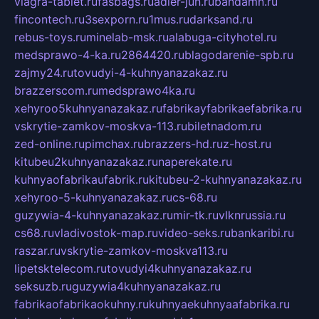
viagra-tablet.ru
fasbags.ru
adler-jun.ru
bandamn.ru
fincontech.ru
3sexporn.ru
1mus.ru
darksand.ru
rebus-toys.ru
minelab-msk.ru
alabuga-cityhotel.ru
medsprawo-4-ka.ru
2864420.ru
blagodarenie-spb.ru
zajmy24.ru
tovudyi-4-kuhnyanazakaz.ru
brazzerscom.ru
medsprawo4ka.ru
xehyroo5kuhnyanazakaz.ru
fabrikayfabrikaefabrika.ru
vskrytie-zamkov-moskva-113.ru
biletnadom.ru
zed-online.ru
pimchax.ru
brazzers-hd.ru
z-host.ru
kitubeu2kuhnyanazakaz.ru
naperekate.ru
kuhnyaofabrikaufabrik.ru
kitubeu-2-kuhnyanazakaz.ru
xehyroo-5-kuhnyanazakaz.ru
cs-68.ru
guzywia-4-kuhnyanazakaz.ru
mir-tk.ru
vlknrussia.ru
cs68.ru
vladivostok-map.ru
video-seks.ru
bankaribi.ru
raszar.ru
vskrytie-zamkov-moskva113.ru
lipetsktelecom.ru
tovudyi4kuhnyanazakaz.ru
seksuzb.ru
guzywia4kuhnyanazakaz.ru
fabrikaofabrikaokuhny.ru
kuhnyaekuhnyaafabrika.ru