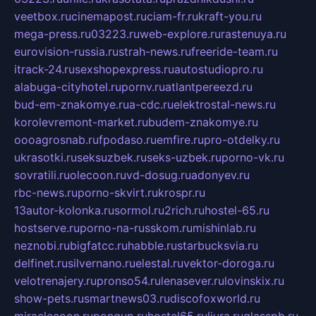
veetbox.ru
cinemapost.ru
ciam-fr.ru
kraft-you.ru
mega-press.ru
03223.ru
web-explore.ru
rastenuya.ru
eurovision-russia.ru
strah-news.ru
freeride-team.ru
itrack-24.ru
sexshopexpress.ru
autostudiopro.ru
alabuga-cityhotel.ru
pornv.ru
atlantpereezd.ru
bud-em-znakomye.ru
a-cdc.ru
elektrostal-news.ru
korolevremont-market.ru
budem-znakomye.ru
oooagrosnab.ru
fpodaso.ru
emfire.ru
pro-otdelky.ru
ukrasotki.ru
seksuzbek.ru
seks-uzbek.ru
porno-vk.ru
sovratili.ru
olecoon.ru
vd-dosug.ru
adonyev.ru
rbc-news.ru
porno-skvirt.ru
krospr.ru
13autor-kolonka.ru
sormol.ru
2rich.ru
hostel-65.ru
hostserve.ru
porno-na-russkom.ru
mishinlab.ru
neznobi.ru
bigfatcc.ru
habble.ru
starbucksvia.ru
delfinet.ru
silvernano.ru
elestal.ru
vektor-doroga.ru
velotrenajery.ru
pronso54.ru
lenasever.ru
lovinskix.ru
show-pets.ru
smartnews03.ru
discofoxworld.ru
miraclecoon.ru
pongup.ru
hostel65.ru
liura.ru
glasspb.ru