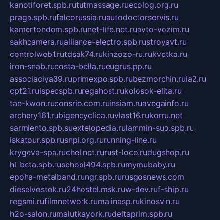
kanotiforet.spb.ru
tutmassage.ru
ecolog.org.ru
praga.spb.ru
falcorussia.ru
autodoctorservis.ru
kamertondom.spb.ru
net-life.net.ru
avto-vozim.ru
sakhcamera.ru
alliance-electro.spb.ru
stroyavt.ru
controlweb1.ru
tdsak74.ru
kinzozo-ru.ru
kvotka.ru
iron-snab.ru
costa-bella.ru
eugrus.pp.ru
associaciya39.ru
primexpo.spb.ru
bezmorchin.ru
ia2.ru
cpt21.ru
ispecspb.ru
regahost.ru
kolosok-elita.ru
tae-kwon.ru
consrio.com.ru
insiam.ru
avegainfo.ru
archery161.ru
bigencyclica.ru
vlast16.ru
korru.net
sarmiento.spb.su
extelopedia.ru
lammin-suo.spb.ru
iskatour.spb.ru
snpi.org.ru
running-line.ru
krygeva-spa.ru
chel.net.ru
rust-loco.ru
dugshop.ru
hl-beta.spb.ru
school494.spb.ru
mymubaby.ru
epoha-metalband.ru
ngr.spb.ru
rusgosnews.com
dieselvostok.ru
24hostel.msk.ru
w-dev.ru
f-ship.ru
regsmi.ru
filmnetwork.ru
malinasp.ru
kinosvin.ru
h2o-salon.ru
malutkayork.ru
deltaprim.spb.ru