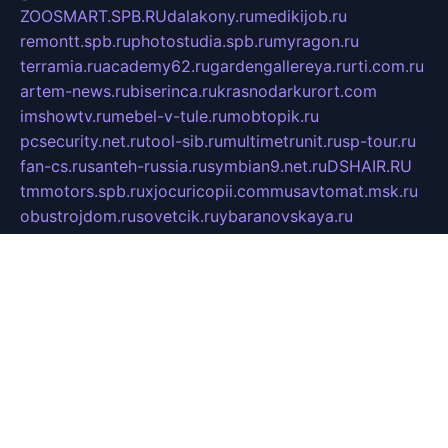
ZOOSMART.SPB.RU
dalakony.ru
medikijob.ru
remontt.spb.ru
photostudia.spb.ru
myragon.ru
terramia.ru
academy62.ru
gardengallereya.ru
rti.com.ru
artem-news.ru
biserinca.ru
krasnodarkurort.com
imshowtv.ru
mebel-v-tule.ru
mobtopik.ru
pcsecurity.net.ru
tool-sib.ru
multimetrunit.ru
sp-tour.ru
fan-cs.ru
santeh-russia.ru
symbian9.net.ru
DSHAIR.RU
tmmotors.spb.ru
xjocuricopii.com
musavtomat.msk.ru
obustrojdom.ru
sovetcik.ru
ybaranovskaya.ru
ppknews.ru
cult-alshei.ru
JAPANRUSSIA.RU
proekciyamebel.ru
imper-finans.ru
rim.org.ru
glamourai.ru
brassminus.ru
zabor-pro.ru
ftn.pp.ru
dorogoe58.ru
laimengpacker.ru
kuzova-zapchasti.ru
sageerp.ru
taxodrom.ru
dsrazvitie.ru
hardcity.net.ru
ratinghomegames.ru
topservice25.ru
gubernyan.ru
gtglasslined.ru
ii4.ru
tssport.spb.ru
andorra24.com
blackwallstreet.ru
oboimos.ru
optim-doors.com.ru
ikuch.ru
nycr.org.ru
npa21.ru
vremya-ch.spb.ru