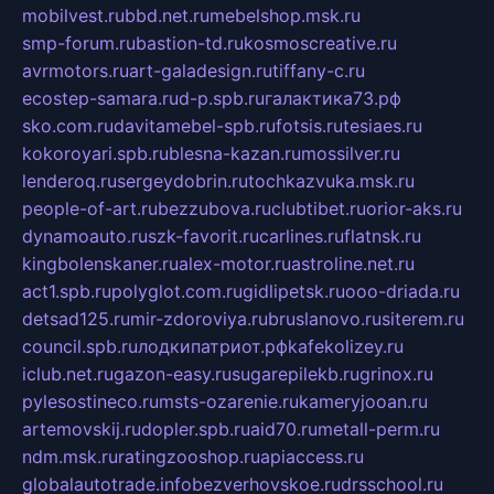
mobilvest.ru
bbd.net.ru
mebelshop.msk.ru
smp-forum.ru
bastion-td.ru
kosmoscreative.ru
avrmotors.ru
art-galadesign.ru
tiffany-c.ru
ecostep-samara.ru
d-p.spb.ru
галактика73.рф
sko.com.ru
davitamebel-spb.ru
fotsis.ru
tesiaes.ru
kokoroyari.spb.ru
blesna-kazan.ru
mossilver.ru
lenderoq.ru
sergeydobrin.ru
tochkazvuka.msk.ru
people-of-art.ru
bezzubova.ru
clubtibet.ru
orior-aks.ru
dynamoauto.ru
szk-favorit.ru
carlines.ru
flatnsk.ru
kingbolenskaner.ru
alex-motor.ru
astroline.net.ru
act1.spb.ru
polyglot.com.ru
gidlipetsk.ru
ooo-driada.ru
detsad125.ru
mir-zdoroviya.ru
bruslanovo.ru
siterem.ru
council.spb.ru
лодкипатриот.рф
kafekolizey.ru
iclub.net.ru
gazon-easy.ru
sugarepilekb.ru
grinox.ru
pylesostineco.ru
msts-ozarenie.ru
kameryjooan.ru
artemovskij.ru
dopler.spb.ru
aid70.ru
metall-perm.ru
ndm.msk.ru
ratingzooshop.ru
apiaccess.ru
globalautotrade.info
bezverhovskoe.ru
drsschool.ru