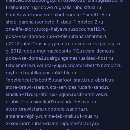
firehunters.ru
gribowo.ru
gnalis.ru
bulkitula.ru
hometown-france.ru
1-xbeticricetc-1-xbetti-5.ru
shop-garena.ru
cricetc-1-xbetr-1-xbetcc-2.ru
one-life-story.ru
top-halyava.ru
accounts112.ru
poka-vse-doma-2.ru
3-d-file.ru
hahahaharms.ru
g2012.ru
tst-1.ru
shaggy-cat.ru
opsmgr.ru
ev-gallery.ru
g-2012.ru
ops-mgr.ru
accounts-112.ru
csm-demo.ru
poka-vse-doma2.ru
airgungames.ru
allseo-host.ru
tehosmotre.ru
varieta-yug.ru
cricetc1xbetr1xbetcc2.ru
raytor-d.ru
atillagunn.ru
3d-file.ru
1xbeticricetc1xbetti5.ru
uafoot-statti.ru
e-abis1c.ru
store-brawl-stars.ru
kts-services.ru
dark-sand.ru
sindika-01.ru
sp-life.ru
x-legion.ru
sib-archives.ru
e-abis-1-c.ru
sindika01.ru
venda-festival.ru
store-brawlstars.ru
dooraleksandria.ru
antenna-highly.ru
mine-lab-msk.ru
1-mus.ru
3-sex-porn.ru
ban-damn.ru
purse-factory.ru