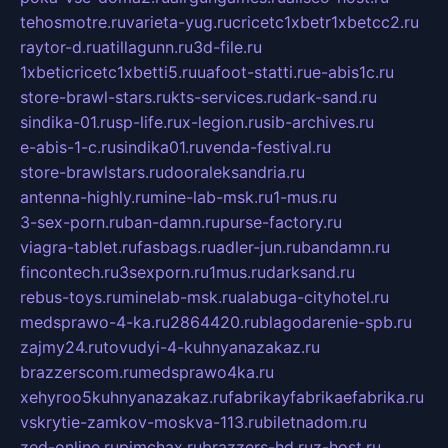
tehosmotre.ru
varieta-yug.ru
cricetc1xbetr1xbetcc2.ru
raytor-d.ru
atillagunn.ru
3d-file.ru
1xbeticricetc1xbetti5.ru
uafoot-statti.ru
e-abis1c.ru
store-brawl-stars.ru
kts-services.ru
dark-sand.ru
sindika-01.ru
sp-life.ru
x-legion.ru
sib-archives.ru
e-abis-1-c.ru
sindika01.ru
venda-festival.ru
store-brawlstars.ru
dooraleksandria.ru
antenna-highly.ru
mine-lab-msk.ru
1-mus.ru
3-sex-porn.ru
ban-damn.ru
purse-factory.ru
viagra-tablet.ru
fasbags.ru
adler-jun.ru
bandamn.ru
fincontech.ru
3sexporn.ru
1mus.ru
darksand.ru
rebus-toys.ru
minelab-msk.ru
alabuga-cityhotel.ru
medsprawo-4-ka.ru
2864420.ru
blagodarenie-spb.ru
zajmy24.ru
tovudyi-4-kuhnyanazakaz.ru
brazzerscom.ru
medsprawo4ka.ru
xehyroo5kuhnyanazakaz.ru
fabrikayfabrikaefabrika.ru
vskrytie-zamkov-moskva-113.ru
biletnadom.ru
zed-online.ru
pimchax.ru
brazzers-hd.ru
z-host.ru