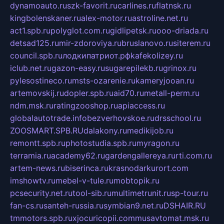
dynamoauto.ru
szk-favorit.ru
carlines.ru
flatnsk.ru
kingbolenskaner.ru
alex-motor.ru
astroline.net.ru
act1.spb.ru
polyglot.com.ru
gidlipetsk.ru
ooo-driada.ru
detsad125.ru
mir-zdoroviya.ru
bruslanovo.ru
siterem.ru
council.spb.ru
лодкипатриот.рф
kafekolizey.ru
iclub.net.ru
gazon-easy.ru
sugarepilekb.ru
grinox.ru
pylesostineco.ru
msts-ozarenie.ru
kameryjooan.ru
artemovskij.ru
dopler.spb.ru
aid70.ru
metall-perm.ru
ndm.msk.ru
ratingzooshop.ru
apiaccess.ru
globalautotrade.info
bezverhovskoe.ru
drsschool.ru
ZOOSMART.SPB.RU
dalakony.ru
medikijob.ru
remontt.spb.ru
photostudia.spb.ru
myragon.ru
terramia.ru
academy62.ru
gardengallereya.ru
rti.com.ru
artem-news.ru
biserinca.ru
krasnodarkurort.com
imshowtv.ru
mebel-v-tule.ru
mobtopik.ru
pcsecurity.net.ru
tool-sib.ru
multimetrunit.ru
sp-tour.ru
fan-cs.ru
santeh-russia.ru
symbian9.net.ru
DSHAIR.RU
tmmotors.spb.ru
xjocuricopii.com
musavtomat.msk.ru