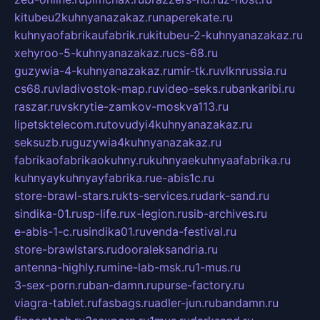
kitubeu2kuhnyanazakaz.ru
naperekate.ru
kuhnyaofabrikaufabrik.ru
kitubeu-2-kuhnyanazakaz.ru
xehyroo-5-kuhnyanazakaz.ru
cs-68.ru
guzywia-4-kuhnyanazakaz.ru
mir-tk.ru
vlknrussia.ru
cs68.ru
vladivostok-map.ru
video-seks.ru
bankaribi.ru
raszar.ru
vskrytie-zamkov-moskva113.ru
lipetsktelecom.ru
tovudyi4kuhnyanazakaz.ru
seksuzb.ru
guzywia4kuhnyanazakaz.ru
fabrikaofabrikaokuhny.ru
kuhnyaekuhnyaafabrika.ru
kuhnyaykuhnyayfabrika.ru
e-abis1c.ru
store-brawl-stars.ru
kts-services.ru
dark-sand.ru
sindika-01.ru
sp-life.ru
x-legion.ru
sib-archives.ru
e-abis-1-c.ru
sindika01.ru
venda-festival.ru
store-brawlstars.ru
dooraleksandria.ru
antenna-highly.ru
mine-lab-msk.ru
1-mus.ru
3-sex-porn.ru
ban-damn.ru
purse-factory.ru
viagra-tablet.ru
fasbags.ru
adler-jun.ru
bandamn.ru