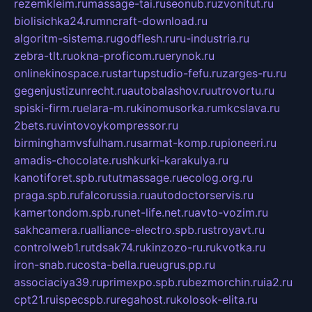
rezemkleim.ru
massage-tai.ru
seonub.ru
zvonitut.ru
biolisichka24.ru
mncraft-download.ru
algoritm-sistema.ru
godflesh.ru
ru-industria.ru
zebra-tlt.ru
okna-proficom.ru
erynok.ru
onlinekinospace.ru
startupstudio-fefu.ru
zarges-ru.ru
gegenjustizunrecht.ru
autobalashov.ru
utrovortu.ru
spiski-firm.ru
elara-m.ru
kinomusorka.ru
mkcslava.ru
2bets.ru
vintovoykompressor.ru
birminghamvsfulham.ru
sarmat-komp.ru
pioneeri.ru
amadis-chocolate.ru
shkurki-karakulya.ru
kanotiforet.spb.ru
tutmassage.ru
ecolog.org.ru
praga.spb.ru
falcorussia.ru
autodoctorservis.ru
kamertondom.spb.ru
net-life.net.ru
avto-vozim.ru
sakhcamera.ru
alliance-electro.spb.ru
stroyavt.ru
controlweb1.ru
tdsak74.ru
kinzozo-ru.ru
kvotka.ru
iron-snab.ru
costa-bella.ru
eugrus.pp.ru
associaciya39.ru
primexpo.spb.ru
bezmorchin.ru
ia2.ru
cpt21.ru
ispecspb.ru
regahost.ru
kolosok-elita.ru