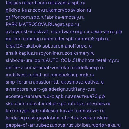
tesiaes.ru
card.com.ru
kazanka.spb.ru
gildiya-kuznecov.ru
kameryboavision.ru
griffoncom.spb.ru
fabrika-emotsiy.ru
PARK-MATROSOVA.RU
agat.spb.ru
avtoyurist-moskva1.ru
hardware.org.ru
схема-авто.рф
dg-lab.ru
angrup.ru
recruiter.spb.ru
music8.spb.ru
krsk124.ru
kubok.spb.ru
romanofforex.ru
analitikaplus.ru
spyonline.ru
zosikamery.ru
sloboda-ural.pp.ru
AUTO-COM.SU
hohota.net
alimy.ru
online-z.com
aromat-vostoka.ru
otdelkaexp.ru
mobilvest.ru
bbd.net.ru
mebelshop.msk.ru
smp-forum.ru
bastion-td.ru
kosmoscreative.ru
avrmotors.ru
art-galadesign.ru
tiffany-c.ru
ecostep-samara.ru
d-p.spb.ru
галактика73.рф
sko.com.ru
davitamebel-spb.ru
fotsis.ru
tesiaes.ru
kokoroyari.spb.ru
blesna-kazan.ru
mossilver.ru
lenderoq.ru
sergeydobrin.ru
tochkazvuka.msk.ru
people-of-art.ru
bezzubova.ru
clubtibet.ru
orior-aks.ru