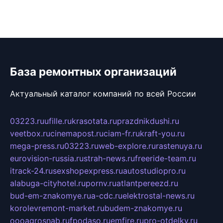
База ремонтных организаций
Актуальный каталог компаний по всей России
03223.ru
ufille.ru
krasotata.ru
prazdnikdushi.ru
veetbox.ru
cinemapost.ru
ciam-fr.ru
kraft-you.ru
mega-press.ru
03223.ru
web-explore.ru
rastenuya.ru
eurovision-russia.ru
strah-news.ru
freeride-team.ru
itrack-24.ru
sexshopexpress.ru
autostudiopro.ru
alabuga-cityhotel.ru
pornv.ru
atlantpereezd.ru
bud-em-znakomye.ru
a-cdc.ru
elektrostal-news.ru
korolevremont-market.ru
budem-znakomye.ru
oooagrosnab.ru
fpodaso.ru
emfire.ru
pro-otdelky.ru