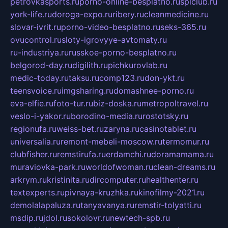
petrovkasports.ru
porno-online-besplatno.ru
splclub.ru
york-life.ru
doroga-expo.ru
ribery.ru
cleanmedicine.ru
slovar-ivrit.ru
porno-video-besplatno.ru
seks-365.ru
ovucontrol.ru
sloty-igrovyye-avtomaty.ru
ru-industriya.ru
russkoe-porno-besplatno.ru
belgorod-day.ru
digilith.ru
pichkurovlab.ru
medic-today.ru
taksu.ru
comp123.ru
don-ykt.ru
teensvoice.ru
imgsharing.ru
domashnee-porno.ru
eva-elfie.ru
foto-tur.ru
biz-doska.ru
metropoltravel.ru
veslo-i-yakor.ru
borodino-media.ru
rostotsky.ru
regionufa.ru
weiss-bet.ru
zaryna.ru
casinotablet.ru
universalia.ru
remont-mebeli-moscow.ru
termomur.ru
clubfisher.ru
remstirufa.ru
erdamchi.ru
doramamama.ru
muraviovka-park.ru
worldofwoman.ru
clean-dreams.ru
arkrym.ru
kristinita.ru
dircomputer.ru
healthenter.ru
textexperts.ru
pivnaya-kruzhka.ru
kinofilmy-2021.ru
demolalapaluza.ru
tanyavanya.ru
remstir-tolyatti.ru
msdip.ru
jdol.ru
sokolovr.ru
newtech-spb.ru