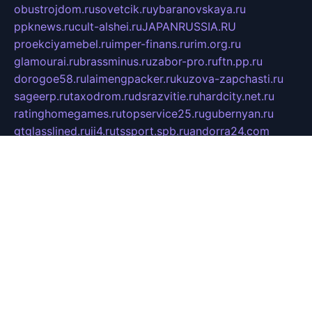
obustrojdom.ru
sovetcik.ru
ybaranovskaya.ru
ppknews.ru
cult-alshei.ru
JAPANRUSSIA.RU
proekciyamebel.ru
imper-finans.ru
rim.org.ru
glamourai.ru
brassminus.ru
zabor-pro.ru
ftn.pp.ru
dorogoe58.ru
laimengpacker.ru
kuzova-zapchasti.ru
sageerp.ru
taxodrom.ru
dsrazvitie.ru
hardcity.net.ru
ratinghomegames.ru
topservice25.ru
gubernyan.ru
gtglasslined.ru
ii4.ru
tssport.spb.ru
andorra24.com
blackwallstreet.ru
oboimos.ru
optim-doors.com.ru
ikuch.ru
nycr.org.ru
npa21.ru
vremya-ch.spb.ru
desert000.ru
ivtorgi.ru
ifiori.ru
catalog-statei.ru
dcv.org.ru
spetsmaster174.ru
ipkameryhiseeu.ru
dum26.ru
ruspol.spb.ru
fr-opendp.ru
kam-solnyshko.ru
cheyenne-arapaho.ru
sevzapmetal.spb.ru
ted-lapidus.spb.ru
parasite-eliminator.ru
sigma-complete.ru
modernworld.ru
dama-moda.ru
eholot-group.ru
sk-nvkz.ru
DRONGOLD.RU
democratia2.ru
i-farmer.ru
mass-sport.org