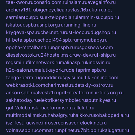
tae-kwon.ru
consrio.com.ru
insiam.ru
avegainfo.ru
archery161.ru
bigencyclica.ru
vlast16.ru
korru.net
sarmiento.spb.su
extelopedia.ru
lammin-suo.spb.ru
iskatour.spb.ru
snpi.org.ru
running-line.ru
krygeva-spa.ru
chel.net.ru
rust-loco.ru
dugshop.ru
hl-beta.spb.ru
school494.spb.ru
mymubaby.ru
epoha-metalband.ru
ngr.spb.ru
rusgosnews.com
dieselvostok.ru
24hostel.msk.ru
w-dev.ru
f-ship.ru
regsmi.ru
filmnetwork.ru
malinasp.ru
kinosvin.ru
h2o-salon.ru
malutkayork.ru
deltaprim.spb.ru
tango-perm.ru
gooddir.ru
sgv.su
multiki-online.com
webkrasotki.com
cherinvest.ru
detskiy-ostrov.ru
ankou.spb.ru
alvesta1.ru
pdf-creator.ru
nix-files.org.ru
sakhatoday.ru
elektrikersymboler.ru
sputnikyes.ru
golf2club.msk.ru
aeforums.ru
zallclub.ru
multimodal.msk.ru
habaigry.ru
haikko.ru
sobakopedia.ru
isz-fest.ru
ewnc.info
screensaver-clock.net.ru
volnav.spb.ru
comnat.ru
npf.net.ru
7bit.pp.ru
kalugatur.ru