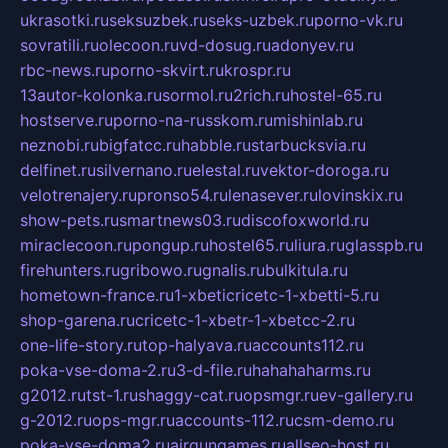
ukrasotki.ru
seksuzbek.ru
seks-uzbek.ru
porno-vk.ru
sovratili.ru
olecoon.ru
vd-dosug.ru
adonyev.ru
rbc-news.ru
porno-skvirt.ru
krospr.ru
13autor-kolonka.ru
sormol.ru
2rich.ru
hostel-65.ru
hostserve.ru
porno-na-russkom.ru
mishinlab.ru
neznobi.ru
bigfatcc.ru
habble.ru
starbucksvia.ru
delfinet.ru
silvernano.ru
elestal.ru
vektor-doroga.ru
velotrenajery.ru
pronso54.ru
lenasever.ru
lovinskix.ru
show-pets.ru
smartnews03.ru
discofoxworld.ru
miraclecoon.ru
pongup.ru
hostel65.ru
liura.ru
glasspb.ru
firehunters.ru
gribowo.ru
gnalis.ru
bulkitula.ru
hometown-france.ru
1-xbeticricetc-1-xbetti-5.ru
shop-garena.ru
cricetc-1-xbetr-1-xbetcc-2.ru
one-life-story.ru
top-halyava.ru
accounts112.ru
poka-vse-doma-2.ru
3-d-file.ru
hahahaharms.ru
g2012.ru
tst-1.ru
shaggy-cat.ru
opsmgr.ru
ev-gallery.ru
g-2012.ru
ops-mgr.ru
accounts-112.ru
csm-demo.ru
poka-vse-doma2.ru
airgungames.ru
allseo-host.ru