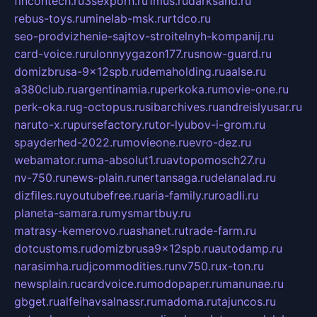
fincontech.ru
3sexporn.ru
1mus.ru
darksand.ru
rebus-toys.ru
minelab-msk.ru
rtdco.ru
seo-prodvizhenie-sajtov-stroitelnyh-kompanij.ru
card-voice.ru
rulonnyygazon177.ru
snow-guard.ru
domizbrusa-9x12spb.ru
demaholding.ru
aalse.ru
a380club.ru
argentinamia.ru
perkoka.ru
movie-one.ru
perk-oka.ru
g-octopus.ru
sibarchives.ru
andreislyusar.ru
naruto-x.ru
pursefactory.ru
tor-lyubov-i-grom.ru
spayderhed-2022.ru
movieone.ru
evro-dez.ru
webamator.ru
ma-absolut1.ru
avtopomosch27.ru
nv-750.ru
news-plain.ru
nertansaga.ru
delanalad.ru
dizfiles.ru
youtubefree.ru
aria-family.ru
roadli.ru
planeta-samara.ru
mysmartbuy.ru
matrasy-kemerovo.ru
ashanet.ru
trade-farm.ru
dotcustoms.ru
domizbrusa9x12spb.ru
autodamp.ru
narasimha.ru
djcommodities.ru
nv750.ru
x-ton.ru
newsplain.ru
cardvoice.ru
modopaper.ru
manunae.ru
gbget.ru
alfeihavsalnassr.ru
madoma.ru
tajuncos.ru