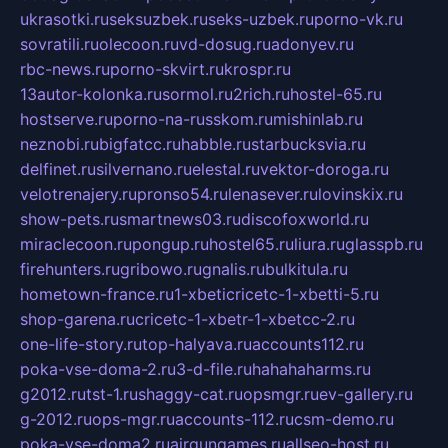
ukrasotki.ru
seksuzbek.ru
seks-uzbek.ru
porno-vk.ru
sovratili.ru
olecoon.ru
vd-dosug.ru
adonyev.ru
rbc-news.ru
porno-skvirt.ru
krospr.ru
13autor-kolonka.ru
sormol.ru
2rich.ru
hostel-65.ru
hostserve.ru
porno-na-russkom.ru
mishinlab.ru
neznobi.ru
bigfatcc.ru
habble.ru
starbucksvia.ru
delfinet.ru
silvernano.ru
elestal.ru
vektor-doroga.ru
velotrenajery.ru
pronso54.ru
lenasever.ru
lovinskix.ru
show-pets.ru
smartnews03.ru
discofoxworld.ru
miraclecoon.ru
pongup.ru
hostel65.ru
liura.ru
glasspb.ru
firehunters.ru
gribowo.ru
gnalis.ru
bulkitula.ru
hometown-france.ru
1-xbeticricetc-1-xbetti-5.ru
shop-garena.ru
cricetc-1-xbetr-1-xbetcc-2.ru
one-life-story.ru
top-halyava.ru
accounts112.ru
poka-vse-doma-2.ru
3-d-file.ru
hahahaharms.ru
g2012.ru
tst-1.ru
shaggy-cat.ru
opsmgr.ru
ev-gallery.ru
g-2012.ru
ops-mgr.ru
accounts-112.ru
csm-demo.ru
poka-vse-doma2.ru
airgungames.ru
allseo-host.ru