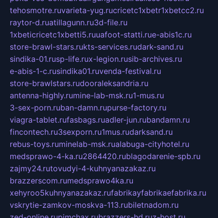
tehosmotre.ru
varieta-yug.ru
cricetc1xbetr1xbetcc2.ru
raytor-d.ru
atillagunn.ru
3d-file.ru
1xbeticricetc1xbetti5.ru
uafoot-statti.ru
e-abis1c.ru
store-brawl-stars.ru
kts-services.ru
dark-sand.ru
sindika-01.ru
sp-life.ru
x-legion.ru
sib-archives.ru
e-abis-1-c.ru
sindika01.ru
venda-festival.ru
store-brawlstars.ru
dooraleksandria.ru
antenna-highly.ru
mine-lab-msk.ru
1-mus.ru
3-sex-porn.ru
ban-damn.ru
purse-factory.ru
viagra-tablet.ru
fasbags.ru
adler-jun.ru
bandamn.ru
fincontech.ru
3sexporn.ru
1mus.ru
darksand.ru
rebus-toys.ru
minelab-msk.ru
alabuga-cityhotel.ru
medsprawo-4-ka.ru
2864420.ru
blagodarenie-spb.ru
zajmy24.ru
tovudyi-4-kuhnyanazakaz.ru
brazzerscom.ru
medsprawo4ka.ru
xehyroo5kuhnyanazakaz.ru
fabrikayfabrikaefabrika.ru
vskrytie-zamkov-moskva-113.ru
biletnadom.ru
zed-online.ru
pimchax.ru
brazzers-hd.ru
z-host.ru