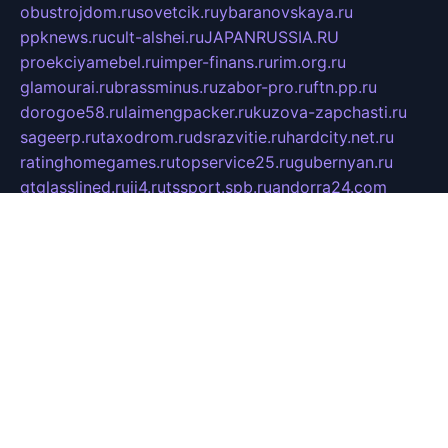
obustrojdom.ru
sovetcik.ru
ybaranovskaya.ru
ppknews.ru
cult-alshei.ru
JAPANRUSSIA.RU
proekciyamebel.ru
imper-finans.ru
rim.org.ru
glamourai.ru
brassminus.ru
zabor-pro.ru
ftn.pp.ru
dorogoe58.ru
laimengpacker.ru
kuzova-zapchasti.ru
sageerp.ru
taxodrom.ru
dsrazvitie.ru
hardcity.net.ru
ratinghomegames.ru
topservice25.ru
gubernyan.ru
gtglasslined.ru
ii4.ru
tssport.spb.ru
andorra24.com
blackwallstreet.ru
oboimos.ru
optim-doors.com.ru
ikuch.ru
nycr.org.ru
npa21.ru
vremya-ch.spb.ru
desert000.ru
ivtorgi.ru
ifiori.ru
catalog-statei.ru
dcv.org.ru
spetsmaster174.ru
ipkameryhiseeu.ru
dum26.ru
ruspol.spb.ru
fr-opendp.ru
kam-solnyshko.ru
cheyenne-arapaho.ru
sevzapmetal.spb.ru
ted-lapidus.spb.ru
parasite-eliminator.ru
sigma-complete.ru
modernworld.ru
dama-moda.ru
eholot-group.ru
sk-nvkz.ru
DRONGOLD.RU
democratia2.ru
i-farmer.ru
mass-sport.org