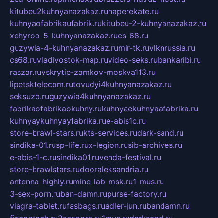
kitubeu2kuhnyanazakaz.ru
naperekate.ru
kuhnyaofabrikaufabrik.ru
kitubeu-2-kuhnyanazakaz.ru
xehyroo-5-kuhnyanazakaz.ru
cs-68.ru
guzywia-4-kuhnyanazakaz.ru
mir-tk.ru
vlknrussia.ru
cs68.ru
vladivostok-map.ru
video-seks.ru
bankaribi.ru
raszar.ru
vskrytie-zamkov-moskva113.ru
lipetsktelecom.ru
tovudyi4kuhnyanazakaz.ru
seksuzb.ru
guzywia4kuhnyanazakaz.ru
fabrikaofabrikaokuhny.ru
kuhnyaekuhnyaafabrika.ru
kuhnyaykuhnyayfabrika.ru
e-abis1c.ru
store-brawl-stars.ru
kts-services.ru
dark-sand.ru
sindika-01.ru
sp-life.ru
x-legion.ru
sib-archives.ru
e-abis-1-c.ru
sindika01.ru
venda-festival.ru
store-brawlstars.ru
dooraleksandria.ru
antenna-highly.ru
mine-lab-msk.ru
1-mus.ru
3-sex-porn.ru
ban-damn.ru
purse-factory.ru
viagra-tablet.ru
fasbags.ru
adler-jun.ru
bandamn.ru