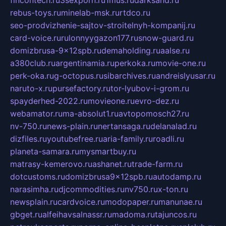
fincontech.ru
3sexporn.ru
1mus.ru
darksand.ru
rebus-toys.ru
minelab-msk.ru
rtdco.ru
seo-prodvizhenie-sajtov-stroitelnyh-kompanij.ru
card-voice.ru
rulonnyygazon177.ru
snow-guard.ru
domizbrusa-9x12spb.ru
demaholding.ru
aalse.ru
a380club.ru
argentinamia.ru
perkoka.ru
movie-one.ru
perk-oka.ru
g-octopus.ru
sibarchives.ru
andreislyusar.ru
naruto-x.ru
pursefactory.ru
tor-lyubov-i-grom.ru
spayderhed-2022.ru
movieone.ru
evro-dez.ru
webamator.ru
ma-absolut1.ru
avtopomosch27.ru
nv-750.ru
news-plain.ru
nertansaga.ru
delanalad.ru
dizfiles.ru
youtubefree.ru
aria-family.ru
roadli.ru
planeta-samara.ru
mysmartbuy.ru
matrasy-kemerovo.ru
ashanet.ru
trade-farm.ru
dotcustoms.ru
domizbrusa9x12spb.ru
autodamp.ru
narasimha.ru
djcommodities.ru
nv750.ru
x-ton.ru
newsplain.ru
cardvoice.ru
modopaper.ru
manunae.ru
gbget.ru
alfeihavsalnassr.ru
madoma.ru
tajuncos.ru