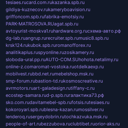
tesiaes.ru
card.com.ru
kazanka.spb.ru
gildiya-kuznecov.ru
kameryboavision.ru
griffoncom.spb.ru
fabrika-emotsiy.ru
PARK-MATROSOVA.RU
agat.spb.ru
avtoyurist-moskva1.ru
hardware.org.ru
схема-авто.рф
dg-lab.ru
angrup.ru
recruiter.spb.ru
music8.spb.ru
krsk124.ru
kubok.spb.ru
romanofforex.ru
analitikaplus.ru
spyonline.ru
zosikamery.ru
sloboda-ural.pp.ru
AUTO-COM.SU
hohota.net
alimy.ru
online-z.com
aromat-vostoka.ru
otdelkaexp.ru
mobilvest.ru
bbd.net.ru
mebelshop.msk.ru
smp-forum.ru
bastion-td.ru
kosmoscreative.ru
avrmotors.ru
art-galadesign.ru
tiffany-c.ru
ecostep-samara.ru
d-p.spb.ru
галактика73.рф
sko.com.ru
davitamebel-spb.ru
fotsis.ru
tesiaes.ru
kokoroyari.spb.ru
blesna-kazan.ru
mossilver.ru
lenderoq.ru
sergeydobrin.ru
tochkazvuka.msk.ru
people-of-art.ru
bezzubova.ru
clubtibet.ru
orior-aks.ru