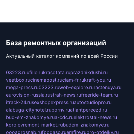
База ремонтных организаций
Актуальный каталог компаний по всей России
03223.ru
ufille.ru
krasotata.ru
prazdnikdushi.ru
veetbox.ru
cinemapost.ru
ciam-fr.ru
kraft-you.ru
mega-press.ru
03223.ru
web-explore.ru
rastenuya.ru
eurovision-russia.ru
strah-news.ru
freeride-team.ru
itrack-24.ru
sexshopexpress.ru
autostudiopro.ru
alabuga-cityhotel.ru
pornv.ru
atlantpereezd.ru
bud-em-znakomye.ru
a-cdc.ru
elektrostal-news.ru
korolevremont-market.ru
budem-znakomye.ru
oooagrosnab.ru
fpodaso.ru
emfire.ru
pro-otdelky.ru