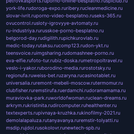
petrovkasports.ru
porno-online-besplatno.ru
splclub.ru
york-life.ru
doroga-expo.ru
ribery.ru
cleanmedicine.ru
slovar-ivrit.ru
porno-video-besplatno.ru
seks-365.ru
ovucontrol.ru
sloty-igrovyye-avtomaty.ru
ru-industriya.ru
russkoe-porno-besplatno.ru
belgorod-day.ru
digilith.ru
pichkurovlab.ru
medic-today.ru
taksu.ru
comp123.ru
don-ykt.ru
teensvoice.ru
imgsharing.ru
domashnee-porno.ru
eva-elfie.ru
foto-tur.ru
biz-doska.ru
metropoltravel.ru
veslo-i-yakor.ru
borodino-media.ru
rostotsky.ru
regionufa.ru
weiss-bet.ru
zaryna.ru
casinotablet.ru
universalia.ru
remont-mebeli-moscow.ru
termomur.ru
clubfisher.ru
remstirufa.ru
erdamchi.ru
doramamama.ru
muraviovka-park.ru
worldofwoman.ru
clean-dreams.ru
arkrym.ru
kristinita.ru
dircomputer.ru
healthenter.ru
textexperts.ru
pivnaya-kruzhka.ru
kinofilmy-2021.ru
demolalapaluza.ru
tanyavanya.ru
remstir-tolyatti.ru
msdip.ru
jdol.ru
sokolovr.ru
newtech-spb.ru