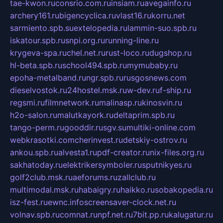
tae-kwon.ru
consrio.com.ru
insiam.ru
avegainfo.ru
archery161.ru
bigencyclica.ru
vlast16.ru
korru.net
sarmiento.spb.su
extelopedia.ru
lammin-suo.spb.ru
iskatour.spb.ru
snpi.org.ru
running-line.ru
krygeva-spa.ru
chel.net.ru
rust-loco.ru
dugshop.ru
hl-beta.spb.ru
school494.spb.ru
mymubaby.ru
epoha-metalband.ru
ngr.spb.ru
rusgosnews.com
dieselvostok.ru
24hostel.msk.ru
w-dev.ru
f-ship.ru
regsmi.ru
filmnetwork.ru
malinasp.ru
kinosvin.ru
h2o-salon.ru
malutkayork.ru
deltaprim.spb.ru
tango-perm.ru
gooddir.ru
sgv.su
multiki-online.com
webkrasotki.com
cherinvest.ru
detskiy-ostrov.ru
ankou.spb.ru
alvesta1.ru
pdf-creator.ru
nix-files.org.ru
sakhatoday.ru
elektrikersymboler.ru
sputnikyes.ru
golf2club.msk.ru
aeforums.ru
zallclub.ru
multimodal.msk.ru
habaigry.ru
haikko.ru
sobakopedia.ru
isz-fest.ru
ewnc.info
screensaver-clock.net.ru
volnav.spb.ru
comnat.ru
npf.net.ru
7bit.pp.ru
kalugatur.ru