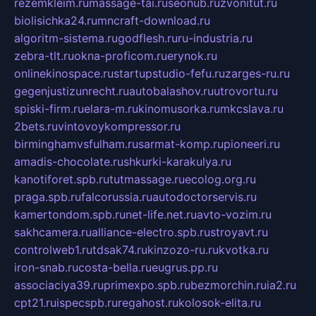
rezemkleim.ru
massage-tai.ru
seonub.ru
zvonitut.ru
biolisichka24.ru
mncraft-download.ru
algoritm-sistema.ru
godflesh.ru
ru-industria.ru
zebra-tlt.ru
okna-proficom.ru
erynok.ru
onlinekinospace.ru
startupstudio-fefu.ru
zarges-ru.ru
gegenjustizunrecht.ru
autobalashov.ru
utrovortu.ru
spiski-firm.ru
elara-m.ru
kinomusorka.ru
mkcslava.ru
2bets.ru
vintovoykompressor.ru
birminghamvsfulham.ru
sarmat-komp.ru
pioneeri.ru
amadis-chocolate.ru
shkurki-karakulya.ru
kanotiforet.spb.ru
tutmassage.ru
ecolog.org.ru
praga.spb.ru
falcorussia.ru
autodoctorservis.ru
kamertondom.spb.ru
net-life.net.ru
avto-vozim.ru
sakhcamera.ru
alliance-electro.spb.ru
stroyavt.ru
controlweb1.ru
tdsak74.ru
kinzozo-ru.ru
kvotka.ru
iron-snab.ru
costa-bella.ru
eugrus.pp.ru
associaciya39.ru
primexpo.spb.ru
bezmorchin.ru
ia2.ru
cpt21.ru
ispecspb.ru
regahost.ru
kolosok-elita.ru