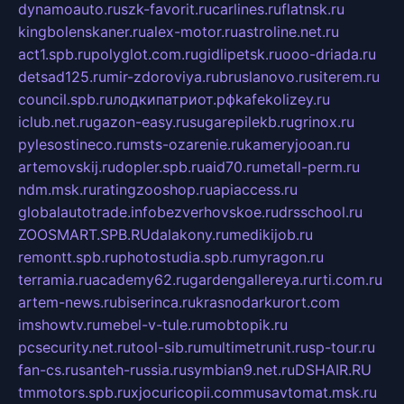
dynamoauto.ru
szk-favorit.ru
carlines.ru
flatnsk.ru
kingbolenskaner.ru
alex-motor.ru
astroline.net.ru
act1.spb.ru
polyglot.com.ru
gidlipetsk.ru
ooo-driada.ru
detsad125.ru
mir-zdoroviya.ru
bruslanovo.ru
siterem.ru
council.spb.ru
лодкипатриот.рф
kafekolizey.ru
iclub.net.ru
gazon-easy.ru
sugarepilekb.ru
grinox.ru
pylesostineco.ru
msts-ozarenie.ru
kameryjooan.ru
artemovskij.ru
dopler.spb.ru
aid70.ru
metall-perm.ru
ndm.msk.ru
ratingzooshop.ru
apiaccess.ru
globalautotrade.info
bezverhovskoe.ru
drsschool.ru
ZOOSMART.SPB.RU
dalakony.ru
medikijob.ru
remontt.spb.ru
photostudia.spb.ru
myragon.ru
terramia.ru
academy62.ru
gardengallereya.ru
rti.com.ru
artem-news.ru
biserinca.ru
krasnodarkurort.com
imshowtv.ru
mebel-v-tule.ru
mobtopik.ru
pcsecurity.net.ru
tool-sib.ru
multimetrunit.ru
sp-tour.ru
fan-cs.ru
santeh-russia.ru
symbian9.net.ru
DSHAIR.RU
tmmotors.spb.ru
xjocuricopii.com
musavtomat.msk.ru