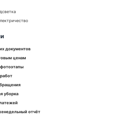
одсветка
электричество
ми
их документов
птовым ценам
 фотоэтапы
 работ
обращения
ая уборка
платежей
женедельный отчёт