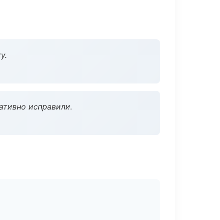
у.
ативно исправили.