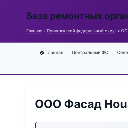
База ремонтных орга
Главная
»
Приволжский федеральный округ
» ОО
🏠 Главная
Центральный ФО
Севе
ООО Фасад Hou