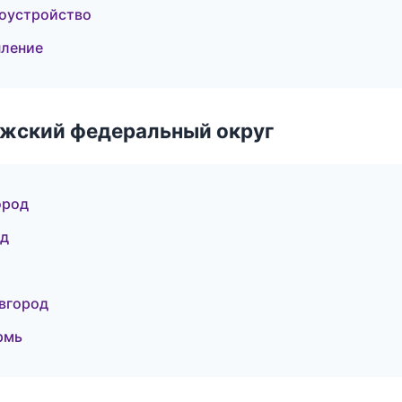
гоустройство
пление
лжский федеральный округ
ород
од
вгород
рмь