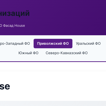
низаций
О Фасад House
ро-Западный ФО
Приволжский ФО
Уральский ФО
Южный ФО
Северо-Кавказский ФО
se