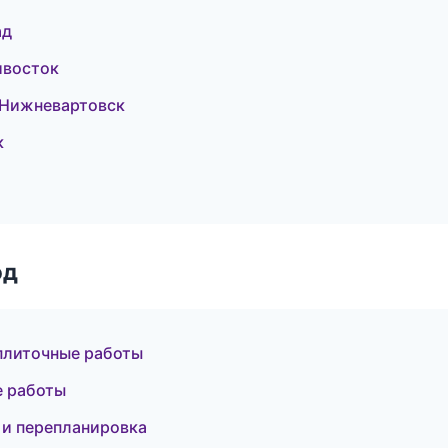
ад
ивосток
 Нижневартовск
к
од
плиточные работы
е работы
 и перепланировка