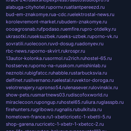
alabuga-cityhotel.ru
pornv.ru
atlantpereezd.ru
bud-em-znakomye.ru
a-cdc.ru
elektrostal-news.ru
korolevremont-market.ru
budem-znakomye.ru
oooagrosnab.ru
fpodaso.ru
emfire.ru
pro-otdelky.ru
ukrasotki.ru
seksuzbek.ru
seks-uzbek.ru
porno-vk.ru
sovratili.ru
olecoon.ru
vd-dosug.ru
adonyev.ru
rbc-news.ru
porno-skvirt.ru
krospr.ru
13autor-kolonka.ru
sormol.ru
2rich.ru
hostel-65.ru
hostserve.ru
porno-na-russkom.ru
mishinlab.ru
neznobi.ru
bigfatcc.ru
habble.ru
starbucksvia.ru
delfinet.ru
silvernano.ru
elestal.ru
vektor-doroga.ru
velotrenajery.ru
pronso54.ru
lenasever.ru
lovinskix.ru
show-pets.ru
smartnews03.ru
discofoxworld.ru
miraclecoon.ru
pongup.ru
hostel65.ru
liura.ru
glasspb.ru
firehunters.ru
gribowo.ru
gnalis.ru
bulkitula.ru
hometown-france.ru
1-xbeticricetc-1-xbetti-5.ru
shop-garena.ru
cricetc-1-xbetr-1-xbetcc-2.ru