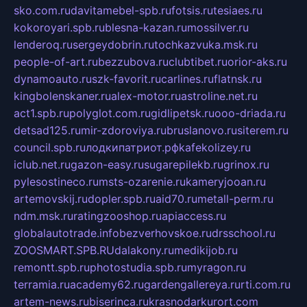
sko.com.ru
davitamebel-spb.ru
fotsis.ru
tesiaes.ru
kokoroyari.spb.ru
blesna-kazan.ru
mossilver.ru
lenderoq.ru
sergeydobrin.ru
tochkazvuka.msk.ru
people-of-art.ru
bezzubova.ru
clubtibet.ru
orior-aks.ru
dynamoauto.ru
szk-favorit.ru
carlines.ru
flatnsk.ru
kingbolenskaner.ru
alex-motor.ru
astroline.net.ru
act1.spb.ru
polyglot.com.ru
gidlipetsk.ru
ooo-driada.ru
detsad125.ru
mir-zdoroviya.ru
bruslanovo.ru
siterem.ru
council.spb.ru
лодкипатриот.рф
kafekolizey.ru
iclub.net.ru
gazon-easy.ru
sugarepilekb.ru
grinox.ru
pylesostineco.ru
msts-ozarenie.ru
kameryjooan.ru
artemovskij.ru
dopler.spb.ru
aid70.ru
metall-perm.ru
ndm.msk.ru
ratingzooshop.ru
apiaccess.ru
globalautotrade.info
bezverhovskoe.ru
drsschool.ru
ZOOSMART.SPB.RU
dalakony.ru
medikijob.ru
remontt.spb.ru
photostudia.spb.ru
myragon.ru
terramia.ru
academy62.ru
gardengallereya.ru
rti.com.ru
artem-news.ru
biserinca.ru
krasnodarkurort.com