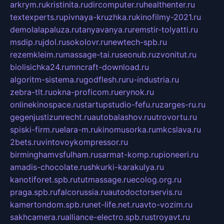
arkrym.ru
kristinita.ru
dircomputer.ru
healthenter.ru
textexperts.ru
pivnaya-kruzhka.ru
kinofilmy-2021.ru
demolalapaluza.ru
tanyavanya.ru
remstir-tolyatti.ru
msdip.ru
jdol.ru
sokolovr.ru
newtech-spb.ru
rezemkleim.ru
massage-tai.ru
seonub.ru
zvonitut.ru
biolisichka24.ru
mncraft-download.ru
algoritm-sistema.ru
godflesh.ru
ru-industria.ru
zebra-tlt.ru
okna-proficom.ru
erynok.ru
onlinekinospace.ru
startupstudio-fefu.ru
zarges-ru.ru
gegenjustizunrecht.ru
autobalashov.ru
utrovortu.ru
spiski-firm.ru
elara-m.ru
kinomusorka.ru
mkcslava.ru
2bets.ru
vintovoykompressor.ru
birminghamvsfulham.ru
sarmat-komp.ru
pioneeri.ru
amadis-chocolate.ru
shkurki-karakulya.ru
kanotiforet.spb.ru
tutmassage.ru
ecolog.org.ru
praga.spb.ru
falcorussia.ru
autodoctorservis.ru
kamertondom.spb.ru
net-life.net.ru
avto-vozim.ru
sakhcamera.ru
alliance-electro.spb.ru
stroyavt.ru