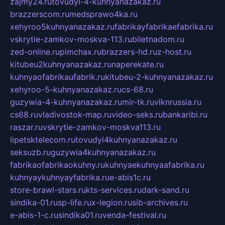
zajmy24.ru
tovudyi-4-kuhnyanazakaz.ru
brazzerscom.ru
medsprawo4ka.ru
xehyroo5kuhnyanazakaz.ru
fabrikayfabrikaefabrika.ru
vskrytie-zamkov-moskva-113.ru
biletnadom.ru
zed-online.ru
pimchax.ru
brazzers-hd.ru
z-host.ru
kitubeu2kuhnyanazakaz.ru
naperekate.ru
kuhnyaofabrikaufabrik.ru
kitubeu-2-kuhnyanazakaz.ru
xehyroo-5-kuhnyanazakaz.ru
cs-68.ru
guzywia-4-kuhnyanazakaz.ru
mir-tk.ru
vlknrussia.ru
cs68.ru
vladivostok-map.ru
video-seks.ru
bankaribi.ru
raszar.ru
vskrytie-zamkov-moskva113.ru
lipetsktelecom.ru
tovudyi4kuhnyanazakaz.ru
seksuzb.ru
guzywia4kuhnyanazakaz.ru
fabrikaofabrikaokuhny.ru
kuhnyaekuhnyaafabrika.ru
kuhnyaykuhnyayfabrika.ru
e-abis1c.ru
store-brawl-stars.ru
kts-services.ru
dark-sand.ru
sindika-01.ru
sp-life.ru
x-legion.ru
sib-archives.ru
e-abis-1-c.ru
sindika01.ru
venda-festival.ru