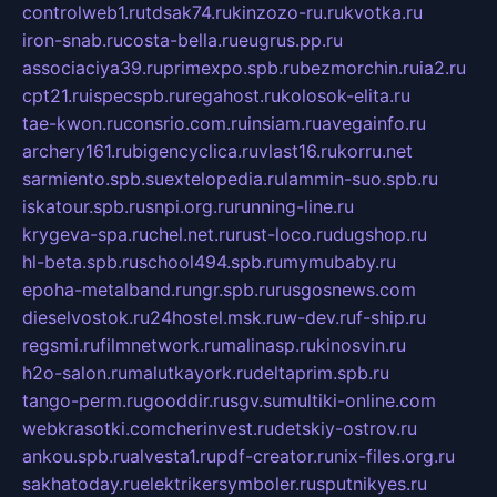
controlweb1.ru
tdsak74.ru
kinzozo-ru.ru
kvotka.ru
iron-snab.ru
costa-bella.ru
eugrus.pp.ru
associaciya39.ru
primexpo.spb.ru
bezmorchin.ru
ia2.ru
cpt21.ru
ispecspb.ru
regahost.ru
kolosok-elita.ru
tae-kwon.ru
consrio.com.ru
insiam.ru
avegainfo.ru
archery161.ru
bigencyclica.ru
vlast16.ru
korru.net
sarmiento.spb.su
extelopedia.ru
lammin-suo.spb.ru
iskatour.spb.ru
snpi.org.ru
running-line.ru
krygeva-spa.ru
chel.net.ru
rust-loco.ru
dugshop.ru
hl-beta.spb.ru
school494.spb.ru
mymubaby.ru
epoha-metalband.ru
ngr.spb.ru
rusgosnews.com
dieselvostok.ru
24hostel.msk.ru
w-dev.ru
f-ship.ru
regsmi.ru
filmnetwork.ru
malinasp.ru
kinosvin.ru
h2o-salon.ru
malutkayork.ru
deltaprim.spb.ru
tango-perm.ru
gooddir.ru
sgv.su
multiki-online.com
webkrasotki.com
cherinvest.ru
detskiy-ostrov.ru
ankou.spb.ru
alvesta1.ru
pdf-creator.ru
nix-files.org.ru
sakhatoday.ru
elektrikersymboler.ru
sputnikyes.ru