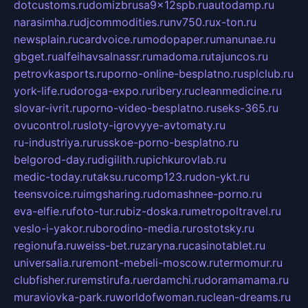
dotcustoms.ru
domizbrusa9x12spb.ru
autodamp.ru
narasimha.ru
djcommodities.ru
nv750.ru
x-ton.ru
newsplain.ru
cardvoice.ru
modopaper.ru
manunae.ru
gbget.ru
alfeihavsalnassr.ru
madoma.ru
tajuncos.ru
petrovkasports.ru
porno-online-besplatno.ru
splclub.ru
york-life.ru
doroga-expo.ru
ribery.ru
cleanmedicine.ru
slovar-ivrit.ru
porno-video-besplatno.ru
seks-365.ru
ovucontrol.ru
sloty-igrovyye-avtomaty.ru
ru-industriya.ru
russkoe-porno-besplatno.ru
belgorod-day.ru
digilith.ru
pichkurovlab.ru
medic-today.ru
taksu.ru
comp123.ru
don-ykt.ru
teensvoice.ru
imgsharing.ru
domashnee-porno.ru
eva-elfie.ru
foto-tur.ru
biz-doska.ru
metropoltravel.ru
veslo-i-yakor.ru
borodino-media.ru
rostotsky.ru
regionufa.ru
weiss-bet.ru
zaryna.ru
casinotablet.ru
universalia.ru
remont-mebeli-moscow.ru
termomur.ru
clubfisher.ru
remstirufa.ru
erdamchi.ru
doramamama.ru
muraviovka-park.ru
worldofwoman.ru
clean-dreams.ru