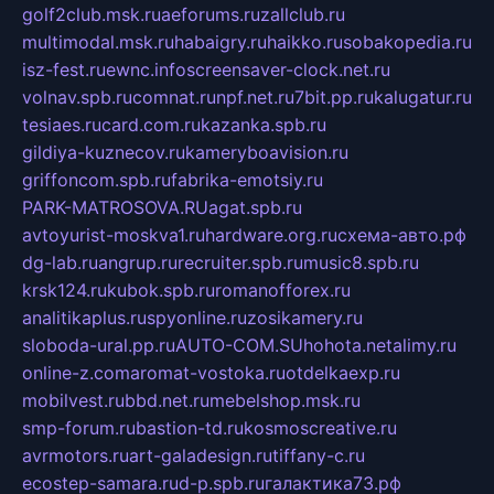
golf2club.msk.ru
aeforums.ru
zallclub.ru
multimodal.msk.ru
habaigry.ru
haikko.ru
sobakopedia.ru
isz-fest.ru
ewnc.info
screensaver-clock.net.ru
volnav.spb.ru
comnat.ru
npf.net.ru
7bit.pp.ru
kalugatur.ru
tesiaes.ru
card.com.ru
kazanka.spb.ru
gildiya-kuznecov.ru
kameryboavision.ru
griffoncom.spb.ru
fabrika-emotsiy.ru
PARK-MATROSOVA.RU
agat.spb.ru
avtoyurist-moskva1.ru
hardware.org.ru
схема-авто.рф
dg-lab.ru
angrup.ru
recruiter.spb.ru
music8.spb.ru
krsk124.ru
kubok.spb.ru
romanofforex.ru
analitikaplus.ru
spyonline.ru
zosikamery.ru
sloboda-ural.pp.ru
AUTO-COM.SU
hohota.net
alimy.ru
online-z.com
aromat-vostoka.ru
otdelkaexp.ru
mobilvest.ru
bbd.net.ru
mebelshop.msk.ru
smp-forum.ru
bastion-td.ru
kosmoscreative.ru
avrmotors.ru
art-galadesign.ru
tiffany-c.ru
ecostep-samara.ru
d-p.spb.ru
галактика73.рф