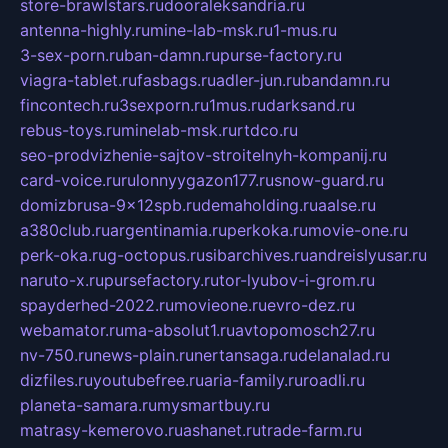
store-brawlstars.ru
dooraleksandria.ru
antenna-highly.ru
mine-lab-msk.ru
1-mus.ru
3-sex-porn.ru
ban-damn.ru
purse-factory.ru
viagra-tablet.ru
fasbags.ru
adler-jun.ru
bandamn.ru
fincontech.ru
3sexporn.ru
1mus.ru
darksand.ru
rebus-toys.ru
minelab-msk.ru
rtdco.ru
seo-prodvizhenie-sajtov-stroitelnyh-kompanij.ru
card-voice.ru
rulonnyygazon177.ru
snow-guard.ru
domizbrusa-9x12spb.ru
demaholding.ru
aalse.ru
a380club.ru
argentinamia.ru
perkoka.ru
movie-one.ru
perk-oka.ru
g-octopus.ru
sibarchives.ru
andreislyusar.ru
naruto-x.ru
pursefactory.ru
tor-lyubov-i-grom.ru
spayderhed-2022.ru
movieone.ru
evro-dez.ru
webamator.ru
ma-absolut1.ru
avtopomosch27.ru
nv-750.ru
news-plain.ru
nertansaga.ru
delanalad.ru
dizfiles.ru
youtubefree.ru
aria-family.ru
roadli.ru
planeta-samara.ru
mysmartbuy.ru
matrasy-kemerovo.ru
ashanet.ru
trade-farm.ru