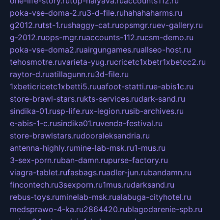
one-life-story.ru
top-halyava.ru
accounts112.ru
poka-vse-doma-2.ru
3-d-file.ru
hahahaharms.ru
g2012.ru
tst-1.ru
shaggy-cat.ru
opsmgr.ru
ev-gallery.ru
g-2012.ru
ops-mgr.ru
accounts-112.ru
csm-demo.ru
poka-vse-doma2.ru
airgungames.ru
allseo-host.ru
tehosmotre.ru
varieta-yug.ru
cricetc1xbetr1xbetcc2.ru
raytor-d.ru
atillagunn.ru
3d-file.ru
1xbeticricetc1xbetti5.ru
uafoot-statti.ru
e-abis1c.ru
store-brawl-stars.ru
kts-services.ru
dark-sand.ru
sindika-01.ru
sp-life.ru
x-legion.ru
sib-archives.ru
e-abis-1-c.ru
sindika01.ru
venda-festival.ru
store-brawlstars.ru
dooraleksandria.ru
antenna-highly.ru
mine-lab-msk.ru
1-mus.ru
3-sex-porn.ru
ban-damn.ru
purse-factory.ru
viagra-tablet.ru
fasbags.ru
adler-jun.ru
bandamn.ru
fincontech.ru
3sexporn.ru
1mus.ru
darksand.ru
rebus-toys.ru
minelab-msk.ru
alabuga-cityhotel.ru
medsprawo-4-ka.ru
2864420.ru
blagodarenie-spb.ru