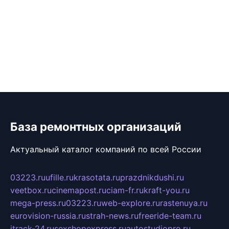
База ремонтных организаций
Актуальный каталог компаний по всей России
03223.ru
ufille.ru
krasotata.ru
prazdnikdushi.ru
veetbox.ru
cinemapost.ru
ciam-fr.ru
kraft-you.ru
mega-press.ru
03223.ru
web-explore.ru
rastenuya.ru
eurovision-russia.ru
strah-news.ru
freeride-team.ru
itrack-24.ru
sexshopexpress.ru
autostudiopro.ru