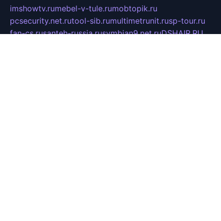
imshowtv.ru
mebel-v-tule.ru
mobtopik.ru
pcsecurity.net.ru
tool-sib.ru
multimetrunit.ru
sp-tour.ru
fan-cs.ru
santeh-russia.ru
symbian9.net.ru
DSHAIR.RU
tmmotors.spb.ru
xjocuricopii.com
musavtomat.msk.ru
obustrojdom.ru
sovetcik.ru
ybaranovskaya.ru
ppknews.ru
cult-alshei.ru
JAPANRUSSIA.RU
proekciyamebel.ru
imper-finans.ru
rim.org.ru
glamourai.ru
brassminus.ru
zabor-pro.ru
ftn.pp.ru
dorogoe58.ru
laimengpacker.ru
kuzova-zapchasti.ru
sageerp.ru
taxodrom.ru
dsrazvitie.ru
hardcity.net.ru
ratinghomegames.ru
topservice25.ru
gubernyan.ru
gtglasslined.ru
ii4.ru
tssport.spb.ru
andorra24.com
blackwallstreet.ru
oboimos.ru
optim-doors.com.ru
ikuch.ru
nycr.org.ru
npa21.ru
vremya-ch.spb.ru
desert000.ru
ivtorgi.ru
ifiori.ru
catalog-statei.ru
dcv.org.ru
spetsmaster174.ru
ipkameryhiseeu.ru
dum26.ru
ruspol.spb.ru
fr-opendp.ru
kam-solnyshko.ru
cheyenne-arapaho.ru
sevzapmetal.spb.ru