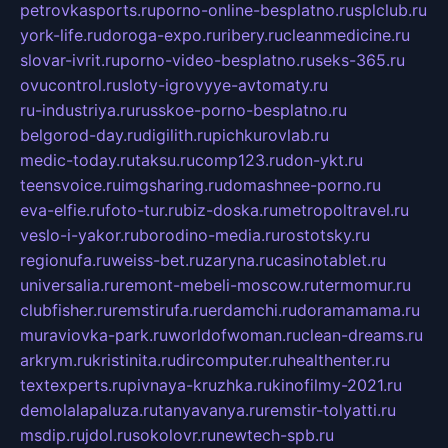
petrovkasports.ru
porno-online-besplatno.ru
splclub.ru
york-life.ru
doroga-expo.ru
ribery.ru
cleanmedicine.ru
slovar-ivrit.ru
porno-video-besplatno.ru
seks-365.ru
ovucontrol.ru
sloty-igrovyye-avtomaty.ru
ru-industriya.ru
russkoe-porno-besplatno.ru
belgorod-day.ru
digilith.ru
pichkurovlab.ru
medic-today.ru
taksu.ru
comp123.ru
don-ykt.ru
teensvoice.ru
imgsharing.ru
domashnee-porno.ru
eva-elfie.ru
foto-tur.ru
biz-doska.ru
metropoltravel.ru
veslo-i-yakor.ru
borodino-media.ru
rostotsky.ru
regionufa.ru
weiss-bet.ru
zaryna.ru
casinotablet.ru
universalia.ru
remont-mebeli-moscow.ru
termomur.ru
clubfisher.ru
remstirufa.ru
erdamchi.ru
doramamama.ru
muraviovka-park.ru
worldofwoman.ru
clean-dreams.ru
arkrym.ru
kristinita.ru
dircomputer.ru
healthenter.ru
textexperts.ru
pivnaya-kruzhka.ru
kinofilmy-2021.ru
demolalapaluza.ru
tanyavanya.ru
remstir-tolyatti.ru
msdip.ru
jdol.ru
sokolovr.ru
newtech-spb.ru