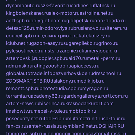
dynamoauto.ru
szk-favorit.ru
carlines.ru
flatnsk.ru
kingbolenskaner.ru
alex-motor.ru
astroline.net.ru
act1.spb.ru
polyglot.com.ru
gidlipetsk.ru
ooo-driada.ru
detsad125.ru
mir-zdoroviya.ru
bruslanovo.ru
siterem.ru
council.spb.ru
лодкипатриот.рф
kafekolizey.ru
iclub.net.ru
gazon-easy.ru
sugarepilekb.ru
grinox.ru
pylesostineco.ru
msts-ozarenie.ru
kameryjooan.ru
artemovskij.ru
dopler.spb.ru
aid70.ru
metall-perm.ru
ndm.msk.ru
ratingzooshop.ru
apiaccess.ru
globalautotrade.info
bezverhovskoe.ru
drsschool.ru
ZOOSMART.SPB.RU
dalakony.ru
medikijob.ru
remontt.spb.ru
photostudia.spb.ru
myragon.ru
terramia.ru
academy62.ru
gardengallereya.ru
rti.com.ru
artem-news.ru
biserinca.ru
krasnodarkurort.com
imshowtv.ru
mebel-v-tule.ru
mobtopik.ru
pcsecurity.net.ru
tool-sib.ru
multimetrunit.ru
sp-tour.ru
fan-cs.ru
santeh-russia.ru
symbian9.net.ru
DSHAIR.RU
tmmotors.spb.ru
xjocuricopii.com
musavtomat.msk.ru