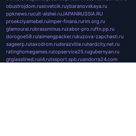
obustrojdom.ru
sovetcik.ru
ybaranovskaya.ru
ppknews.ru
cult-alshei.ru
JAPANRUSSIA.RU
proekciyamebel.ru
imper-finans.ru
rim.org.ru
glamourai.ru
brassminus.ru
zabor-pro.ru
ftn.pp.ru
dorogoe58.ru
laimengpacker.ru
kuzova-zapchasti.ru
sageerp.ru
taxodrom.ru
dsrazvitie.ru
hardcity.net.ru
ratinghomegames.ru
topservice25.ru
gubernyan.ru
gtglasslined.ru
ii4.ru
tssport.spb.ru
andorra24.com
blackwallstreet.ru
oboimos.ru
optim-doors.com.ru
ikuch.ru
nycr.org.ru
npa21.ru
vremya-ch.spb.ru
desert000.ru
ivtorgi.ru
ifiori.ru
catalog-statei.ru
dcv.org.ru
spetsmaster174.ru
ipkameryhiseeu.ru
dum26.ru
ruspol.spb.ru
fr-opendp.ru
kam-solnyshko.ru
cheyenne-arapaho.ru
sevzapmetal.spb.ru
ted-lapidus.spb.ru
parasite-eliminator.ru
sigma-complete.ru
modernworld.ru
dama-moda.ru
eholot-group.ru
sk-nvkz.ru
DRONGOLD.RU
democratia2.ru
i-farmer.ru
mass-sport.org