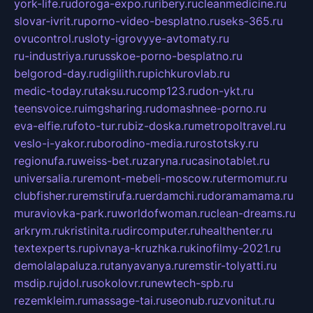
york-life.ru
doroga-expo.ru
ribery.ru
cleanmedicine.ru
slovar-ivrit.ru
porno-video-besplatno.ru
seks-365.ru
ovucontrol.ru
sloty-igrovyye-avtomaty.ru
ru-industriya.ru
russkoe-porno-besplatno.ru
belgorod-day.ru
digilith.ru
pichkurovlab.ru
medic-today.ru
taksu.ru
comp123.ru
don-ykt.ru
teensvoice.ru
imgsharing.ru
domashnee-porno.ru
eva-elfie.ru
foto-tur.ru
biz-doska.ru
metropoltravel.ru
veslo-i-yakor.ru
borodino-media.ru
rostotsky.ru
regionufa.ru
weiss-bet.ru
zaryna.ru
casinotablet.ru
universalia.ru
remont-mebeli-moscow.ru
termomur.ru
clubfisher.ru
remstirufa.ru
erdamchi.ru
doramamama.ru
muraviovka-park.ru
worldofwoman.ru
clean-dreams.ru
arkrym.ru
kristinita.ru
dircomputer.ru
healthenter.ru
textexperts.ru
pivnaya-kruzhka.ru
kinofilmy-2021.ru
demolalapaluza.ru
tanyavanya.ru
remstir-tolyatti.ru
msdip.ru
jdol.ru
sokolovr.ru
newtech-spb.ru
rezemkleim.ru
massage-tai.ru
seonub.ru
zvonitut.ru