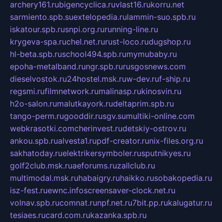
archery161.ru
bigencyclica.ru
vlast16.ru
korru.net
sarmiento.spb.su
extelopedia.ru
lammin-suo.spb.ru
iskatour.spb.ru
snpi.org.ru
running-line.ru
krygeva-spa.ru
chel.net.ru
rust-loco.ru
dugshop.ru
hl-beta.spb.ru
school494.spb.ru
mymubaby.ru
epoha-metalband.ru
ngr.spb.ru
rusgosnews.com
dieselvostok.ru
24hostel.msk.ru
w-dev.ru
f-ship.ru
regsmi.ru
filmnetwork.ru
malinasp.ru
kinosvin.ru
h2o-salon.ru
malutkayork.ru
deltaprim.spb.ru
tango-perm.ru
gooddir.ru
sgv.su
multiki-online.com
webkrasotki.com
cherinvest.ru
detskiy-ostrov.ru
ankou.spb.ru
alvesta1.ru
pdf-creator.ru
nix-files.org.ru
sakhatoday.ru
elektrikersymboler.ru
sputnikyes.ru
golf2club.msk.ru
aeforums.ru
zallclub.ru
multimodal.msk.ru
habaigry.ru
haikko.ru
sobakopedia.ru
isz-fest.ru
ewnc.info
screensaver-clock.net.ru
volnav.spb.ru
comnat.ru
npf.net.ru
7bit.pp.ru
kalugatur.ru
tesiaes.ru
card.com.ru
kazanka.spb.ru