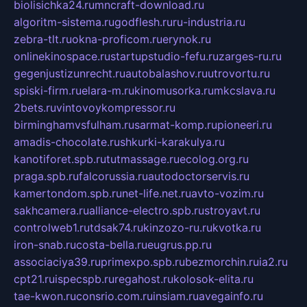
biolisichka24.ru
mncraft-download.ru
algoritm-sistema.ru
godflesh.ru
ru-industria.ru
zebra-tlt.ru
okna-proficom.ru
erynok.ru
onlinekinospace.ru
startupstudio-fefu.ru
zarges-ru.ru
gegenjustizunrecht.ru
autobalashov.ru
utrovortu.ru
spiski-firm.ru
elara-m.ru
kinomusorka.ru
mkcslava.ru
2bets.ru
vintovoykompressor.ru
birminghamvsfulham.ru
sarmat-komp.ru
pioneeri.ru
amadis-chocolate.ru
shkurki-karakulya.ru
kanotiforet.spb.ru
tutmassage.ru
ecolog.org.ru
praga.spb.ru
falcorussia.ru
autodoctorservis.ru
kamertondom.spb.ru
net-life.net.ru
avto-vozim.ru
sakhcamera.ru
alliance-electro.spb.ru
stroyavt.ru
controlweb1.ru
tdsak74.ru
kinzozo-ru.ru
kvotka.ru
iron-snab.ru
costa-bella.ru
eugrus.pp.ru
associaciya39.ru
primexpo.spb.ru
bezmorchin.ru
ia2.ru
cpt21.ru
ispecspb.ru
regahost.ru
kolosok-elita.ru
tae-kwon.ru
consrio.com.ru
insiam.ru
avegainfo.ru