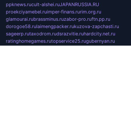
ppknews.ru
cult-alshei.ru
JAPANRUSSIA.RU
proekciyamebel.ru
imper-finans.ru
rim.org.ru
glamourai.ru
brassminus.ru
zabor-pro.ru
ftn.pp.ru
dorogoe58.ru
laimengpacker.ru
kuzova-zapchasti.ru
sageerp.ru
taxodrom.ru
dsrazvitie.ru
hardcity.net.ru
ratinghomegames.ru
topservice25.ru
gubernyan.ru
gtglasslined.ru
ii4.ru
tssport.spb.ru
andorra24.com
blackwallstreet.ru
oboimos.ru
optim-doors.com.ru
ikuch.ru
nycr.org.ru
npa21.ru
vremya-ch.spb.ru
desert000.ru
ivtorgi.ru
ifiori.ru
catalog-statei.ru
dcv.org.ru
spetsmaster174.ru
ipkameryhiseeu.ru
dum26.ru
ruspol.spb.ru
fr-opendp.ru
kam-solnyshko.ru
cheyenne-arapaho.ru
sevzapmetal.spb.ru
ted-lapidus.spb.ru
parasite-eliminator.ru
sigma-complete.ru
modernworld.ru
dama-moda.ru
eholot-group.ru
sk-nvkz.ru
DRONGOLD.RU
democratia2.ru
i-farmer.ru
mass-sport.org
jablonex.spb.ru
bookmess.ru
linkword.ru