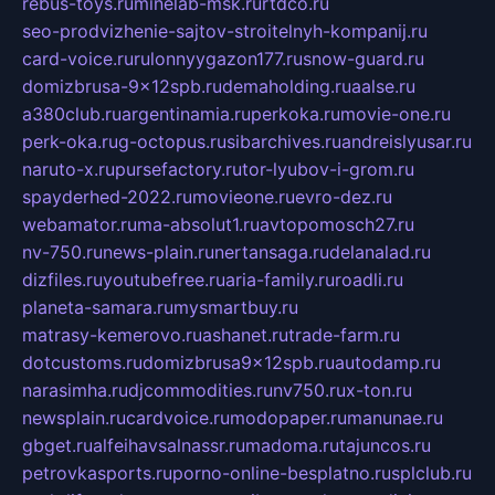
rebus-toys.ru
minelab-msk.ru
rtdco.ru
seo-prodvizhenie-sajtov-stroitelnyh-kompanij.ru
card-voice.ru
rulonnyygazon177.ru
snow-guard.ru
domizbrusa-9x12spb.ru
demaholding.ru
aalse.ru
a380club.ru
argentinamia.ru
perkoka.ru
movie-one.ru
perk-oka.ru
g-octopus.ru
sibarchives.ru
andreislyusar.ru
naruto-x.ru
pursefactory.ru
tor-lyubov-i-grom.ru
spayderhed-2022.ru
movieone.ru
evro-dez.ru
webamator.ru
ma-absolut1.ru
avtopomosch27.ru
nv-750.ru
news-plain.ru
nertansaga.ru
delanalad.ru
dizfiles.ru
youtubefree.ru
aria-family.ru
roadli.ru
planeta-samara.ru
mysmartbuy.ru
matrasy-kemerovo.ru
ashanet.ru
trade-farm.ru
dotcustoms.ru
domizbrusa9x12spb.ru
autodamp.ru
narasimha.ru
djcommodities.ru
nv750.ru
x-ton.ru
newsplain.ru
cardvoice.ru
modopaper.ru
manunae.ru
gbget.ru
alfeihavsalnassr.ru
madoma.ru
tajuncos.ru
petrovkasports.ru
porno-online-besplatno.ru
splclub.ru