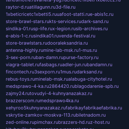
raytor-d.ru
atillagunn.ru
3d-file.ru
1xbeticricetc1xbetti5.ru
uafoot-statti.ru
e-abis1c.ru
store-brawl-stars.ru
kts-services.ru
dark-sand.ru
sindika-01.ru
sp-life.ru
x-legion.ru
sib-archives.ru
e-abis-1-c.ru
sindika01.ru
venda-festival.ru
store-brawlstars.ru
dooraleksandria.ru
antenna-highly.ru
mine-lab-msk.ru
1-mus.ru
3-sex-porn.ru
ban-damn.ru
purse-factory.ru
viagra-tablet.ru
fasbags.ru
adler-jun.ru
bandamn.ru
fincontech.ru
3sexporn.ru
1mus.ru
darksand.ru
rebus-toys.ru
minelab-msk.ru
alabuga-cityhotel.ru
medsprawo-4-ka.ru
2864420.ru
blagodarenie-spb.ru
zajmy24.ru
tovudyi-4-kuhnyanazakaz.ru
brazzerscom.ru
medsprawo4ka.ru
xehyroo5kuhnyanazakaz.ru
fabrikayfabrikaefabrika.ru
vskrytie-zamkov-moskva-113.ru
biletnadom.ru
zed-online.ru
pimchax.ru
brazzers-hd.ru
z-host.ru