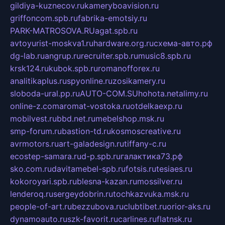
gildiya-kuznecov.ru
kameryboavision.ru
griffoncom.spb.ru
fabrika-emotsiy.ru
PARK-MATROSOVA.RU
agat.spb.ru
avtoyurist-moskva1.ru
hardware.org.ru
схема-авто.рф
dg-lab.ru
angrup.ru
recruiter.spb.ru
music8.spb.ru
krsk124.ru
kubok.spb.ru
romanofforex.ru
analitikaplus.ru
spyonline.ru
zosikamery.ru
sloboda-ural.pp.ru
AUTO-COM.SU
hohota.net
alimy.ru
online-z.com
aromat-vostoka.ru
otdelkaexp.ru
mobilvest.ru
bbd.net.ru
mebelshop.msk.ru
smp-forum.ru
bastion-td.ru
kosmoscreative.ru
avrmotors.ru
art-galadesign.ru
tiffany-c.ru
ecostep-samara.ru
d-p.spb.ru
галактика73.рф
sko.com.ru
davitamebel-spb.ru
fotsis.ru
tesiaes.ru
kokoroyari.spb.ru
blesna-kazan.ru
mossilver.ru
lenderoq.ru
sergeydobrin.ru
tochkazvuka.msk.ru
people-of-art.ru
bezzubova.ru
clubtibet.ru
orior-aks.ru
dynamoauto.ru
szk-favorit.ru
carlines.ru
flatnsk.ru