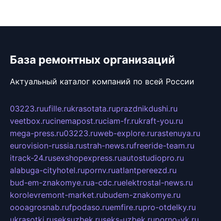
База ремонтных организаций
Актуальный каталог компаний по всей России
03223.ru
ufille.ru
krasotata.ru
prazdnikdushi.ru
veetbox.ru
cinemapost.ru
ciam-fr.ru
kraft-you.ru
mega-press.ru
03223.ru
web-explore.ru
rastenuya.ru
eurovision-russia.ru
strah-news.ru
freeride-team.ru
itrack-24.ru
sexshopexpress.ru
autostudiopro.ru
alabuga-cityhotel.ru
pornv.ru
atlantpereezd.ru
bud-em-znakomye.ru
a-cdc.ru
elektrostal-news.ru
korolevremont-market.ru
budem-znakomye.ru
oooagrosnab.ru
fpodaso.ru
emfire.ru
pro-otdelky.ru
ukrasotki.ru
seksuzbek.ru
seks-uzbek.ru
porno-vk.ru