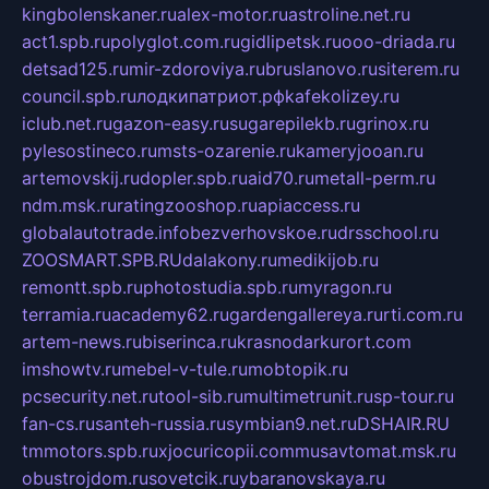
kingbolenskaner.ru
alex-motor.ru
astroline.net.ru
act1.spb.ru
polyglot.com.ru
gidlipetsk.ru
ooo-driada.ru
detsad125.ru
mir-zdoroviya.ru
bruslanovo.ru
siterem.ru
council.spb.ru
лодкипатриот.рф
kafekolizey.ru
iclub.net.ru
gazon-easy.ru
sugarepilekb.ru
grinox.ru
pylesostineco.ru
msts-ozarenie.ru
kameryjooan.ru
artemovskij.ru
dopler.spb.ru
aid70.ru
metall-perm.ru
ndm.msk.ru
ratingzooshop.ru
apiaccess.ru
globalautotrade.info
bezverhovskoe.ru
drsschool.ru
ZOOSMART.SPB.RU
dalakony.ru
medikijob.ru
remontt.spb.ru
photostudia.spb.ru
myragon.ru
terramia.ru
academy62.ru
gardengallereya.ru
rti.com.ru
artem-news.ru
biserinca.ru
krasnodarkurort.com
imshowtv.ru
mebel-v-tule.ru
mobtopik.ru
pcsecurity.net.ru
tool-sib.ru
multimetrunit.ru
sp-tour.ru
fan-cs.ru
santeh-russia.ru
symbian9.net.ru
DSHAIR.RU
tmmotors.spb.ru
xjocuricopii.com
musavtomat.msk.ru
obustrojdom.ru
sovetcik.ru
ybaranovskaya.ru