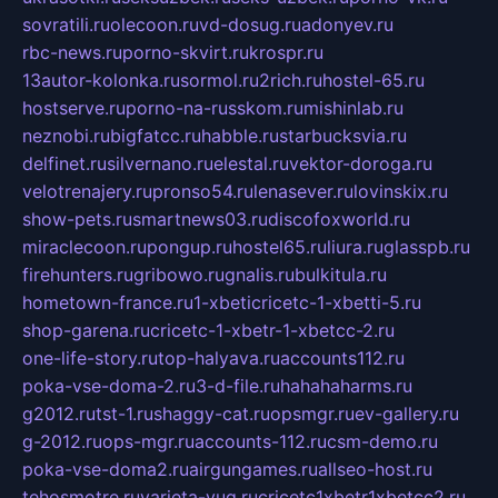
sovratili.ru
olecoon.ru
vd-dosug.ru
adonyev.ru
rbc-news.ru
porno-skvirt.ru
krospr.ru
13autor-kolonka.ru
sormol.ru
2rich.ru
hostel-65.ru
hostserve.ru
porno-na-russkom.ru
mishinlab.ru
neznobi.ru
bigfatcc.ru
habble.ru
starbucksvia.ru
delfinet.ru
silvernano.ru
elestal.ru
vektor-doroga.ru
velotrenajery.ru
pronso54.ru
lenasever.ru
lovinskix.ru
show-pets.ru
smartnews03.ru
discofoxworld.ru
miraclecoon.ru
pongup.ru
hostel65.ru
liura.ru
glasspb.ru
firehunters.ru
gribowo.ru
gnalis.ru
bulkitula.ru
hometown-france.ru
1-xbeticricetc-1-xbetti-5.ru
shop-garena.ru
cricetc-1-xbetr-1-xbetcc-2.ru
one-life-story.ru
top-halyava.ru
accounts112.ru
poka-vse-doma-2.ru
3-d-file.ru
hahahaharms.ru
g2012.ru
tst-1.ru
shaggy-cat.ru
opsmgr.ru
ev-gallery.ru
g-2012.ru
ops-mgr.ru
accounts-112.ru
csm-demo.ru
poka-vse-doma2.ru
airgungames.ru
allseo-host.ru
tehosmotre.ru
varieta-yug.ru
cricetc1xbetr1xbetcc2.ru