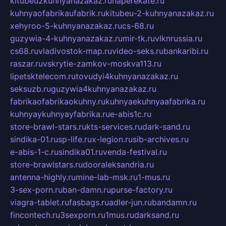
kitubeu2kuhnyanazakaz.ru
naperekate.ru
kuhnyaofabrikaufabrik.ru
kitubeu-2-kuhnyanazakaz.ru
xehyroo-5-kuhnyanazakaz.ru
cs-68.ru
guzywia-4-kuhnyanazakaz.ru
mir-tk.ru
vlknrussia.ru
cs68.ru
vladivostok-map.ru
video-seks.ru
bankaribi.ru
raszar.ru
vskrytie-zamkov-moskva113.ru
lipetsktelecom.ru
tovudyi4kuhnyanazakaz.ru
seksuzb.ru
guzywia4kuhnyanazakaz.ru
fabrikaofabrikaokuhny.ru
kuhnyaekuhnyaafabrika.ru
kuhnyaykuhnyayfabrika.ru
e-abis1c.ru
store-brawl-stars.ru
kts-services.ru
dark-sand.ru
sindika-01.ru
sp-life.ru
x-legion.ru
sib-archives.ru
e-abis-1-c.ru
sindika01.ru
venda-festival.ru
store-brawlstars.ru
dooraleksandria.ru
antenna-highly.ru
mine-lab-msk.ru
1-mus.ru
3-sex-porn.ru
ban-damn.ru
purse-factory.ru
viagra-tablet.ru
fasbags.ru
adler-jun.ru
bandamn.ru
fincontech.ru
3sexporn.ru
1mus.ru
darksand.ru