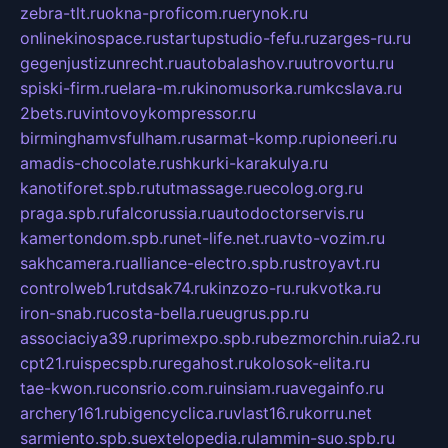
zebra-tlt.ru
okna-proficom.ru
erynok.ru
onlinekinospace.ru
startupstudio-fefu.ru
zarges-ru.ru
gegenjustizunrecht.ru
autobalashov.ru
utrovortu.ru
spiski-firm.ru
elara-m.ru
kinomusorka.ru
mkcslava.ru
2bets.ru
vintovoykompressor.ru
birminghamvsfulham.ru
sarmat-komp.ru
pioneeri.ru
amadis-chocolate.ru
shkurki-karakulya.ru
kanotiforet.spb.ru
tutmassage.ru
ecolog.org.ru
praga.spb.ru
falcorussia.ru
autodoctorservis.ru
kamertondom.spb.ru
net-life.net.ru
avto-vozim.ru
sakhcamera.ru
alliance-electro.spb.ru
stroyavt.ru
controlweb1.ru
tdsak74.ru
kinzozo-ru.ru
kvotka.ru
iron-snab.ru
costa-bella.ru
eugrus.pp.ru
associaciya39.ru
primexpo.spb.ru
bezmorchin.ru
ia2.ru
cpt21.ru
ispecspb.ru
regahost.ru
kolosok-elita.ru
tae-kwon.ru
consrio.com.ru
insiam.ru
avegainfo.ru
archery161.ru
bigencyclica.ru
vlast16.ru
korru.net
sarmiento.spb.su
extelopedia.ru
lammin-suo.spb.ru