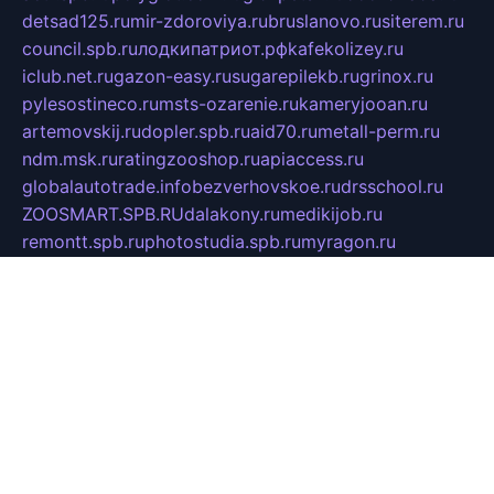
detsad125.ru
mir-zdoroviya.ru
bruslanovo.ru
siterem.ru
council.spb.ru
лодкипатриот.рф
kafekolizey.ru
iclub.net.ru
gazon-easy.ru
sugarepilekb.ru
grinox.ru
pylesostineco.ru
msts-ozarenie.ru
kameryjooan.ru
artemovskij.ru
dopler.spb.ru
aid70.ru
metall-perm.ru
ndm.msk.ru
ratingzooshop.ru
apiaccess.ru
globalautotrade.info
bezverhovskoe.ru
drsschool.ru
ZOOSMART.SPB.RU
dalakony.ru
medikijob.ru
remontt.spb.ru
photostudia.spb.ru
myragon.ru
terramia.ru
academy62.ru
gardengallereya.ru
rti.com.ru
artem-news.ru
biserinca.ru
krasnodarkurort.com
imshowtv.ru
mebel-v-tule.ru
mobtopik.ru
pcsecurity.net.ru
tool-sib.ru
multimetrunit.ru
sp-tour.ru
fan-cs.ru
santeh-russia.ru
symbian9.net.ru
DSHAIR.RU
tmmotors.spb.ru
xjocuricopii.com
musavtomat.msk.ru
obustrojdom.ru
sovetcik.ru
ybaranovskaya.ru
ppknews.ru
cult-alshei.ru
JAPANRUSSIA.RU
proekciyamebel.ru
imper-finans.ru
rim.org.ru