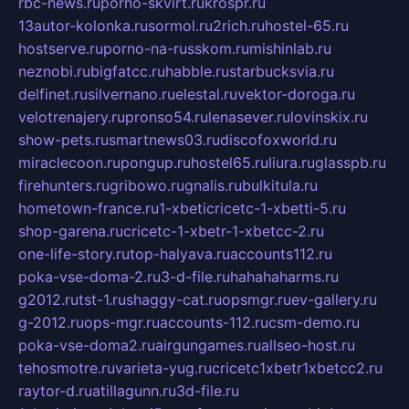
rbc-news.ru
porno-skvirt.ru
krospr.ru
13autor-kolonka.ru
sormol.ru
2rich.ru
hostel-65.ru
hostserve.ru
porno-na-russkom.ru
mishinlab.ru
neznobi.ru
bigfatcc.ru
habble.ru
starbucksvia.ru
delfinet.ru
silvernano.ru
elestal.ru
vektor-doroga.ru
velotrenajery.ru
pronso54.ru
lenasever.ru
lovinskix.ru
show-pets.ru
smartnews03.ru
discofoxworld.ru
miraclecoon.ru
pongup.ru
hostel65.ru
liura.ru
glasspb.ru
firehunters.ru
gribowo.ru
gnalis.ru
bulkitula.ru
hometown-france.ru
1-xbeticricetc-1-xbetti-5.ru
shop-garena.ru
cricetc-1-xbetr-1-xbetcc-2.ru
one-life-story.ru
top-halyava.ru
accounts112.ru
poka-vse-doma-2.ru
3-d-file.ru
hahahaharms.ru
g2012.ru
tst-1.ru
shaggy-cat.ru
opsmgr.ru
ev-gallery.ru
g-2012.ru
ops-mgr.ru
accounts-112.ru
csm-demo.ru
poka-vse-doma2.ru
airgungames.ru
allseo-host.ru
tehosmotre.ru
varieta-yug.ru
cricetc1xbetr1xbetcc2.ru
raytor-d.ru
atillagunn.ru
3d-file.ru