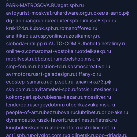
PARK-MATROSOVA.RU
agat.spb.ru
avtoyurist-moskva1.ru
hardware.org.ru
схема-авто.рф
dg-lab.ru
angrup.ru
recruiter.spb.ru
music8.spb.ru
krsk124.ru
kubok.spb.ru
romanofforex.ru
analitikaplus.ru
spyonline.ru
zosikamery.ru
sloboda-ural.pp.ru
AUTO-COM.SU
hohota.net
alimy.ru
online-z.com
aromat-vostoka.ru
otdelkaexp.ru
mobilvest.ru
bbd.net.ru
mebelshop.msk.ru
smp-forum.ru
bastion-td.ru
kosmoscreative.ru
avrmotors.ru
art-galadesign.ru
tiffany-c.ru
ecostep-samara.ru
d-p.spb.ru
галактика73.рф
sko.com.ru
davitamebel-spb.ru
fotsis.ru
tesiaes.ru
kokoroyari.spb.ru
blesna-kazan.ru
mossilver.ru
lenderoq.ru
sergeydobrin.ru
tochkazvuka.msk.ru
people-of-art.ru
bezzubova.ru
clubtibet.ru
orior-aks.ru
dynamoauto.ru
szk-favorit.ru
carlines.ru
flatnsk.ru
kingbolenskaner.ru
alex-motor.ru
astroline.net.ru
act1.spb.ru
polyglot.com.ru
gidlipetsk.ru
ooo-driada.ru