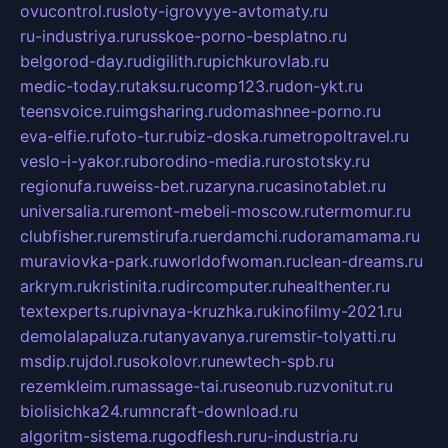
ovucontrol.ru
sloty-igrovyye-avtomaty.ru
ru-industriya.ru
russkoe-porno-besplatno.ru
belgorod-day.ru
digilith.ru
pichkurovlab.ru
medic-today.ru
taksu.ru
comp123.ru
don-ykt.ru
teensvoice.ru
imgsharing.ru
domashnee-porno.ru
eva-elfie.ru
foto-tur.ru
biz-doska.ru
metropoltravel.ru
veslo-i-yakor.ru
borodino-media.ru
rostotsky.ru
regionufa.ru
weiss-bet.ru
zaryna.ru
casinotablet.ru
universalia.ru
remont-mebeli-moscow.ru
termomur.ru
clubfisher.ru
remstirufa.ru
erdamchi.ru
doramamama.ru
muraviovka-park.ru
worldofwoman.ru
clean-dreams.ru
arkrym.ru
kristinita.ru
dircomputer.ru
healthenter.ru
textexperts.ru
pivnaya-kruzhka.ru
kinofilmy-2021.ru
demolalapaluza.ru
tanyavanya.ru
remstir-tolyatti.ru
msdip.ru
jdol.ru
sokolovr.ru
newtech-spb.ru
rezemkleim.ru
massage-tai.ru
seonub.ru
zvonitut.ru
biolisichka24.ru
mncraft-download.ru
algoritm-sistema.ru
godflesh.ru
ru-industria.ru