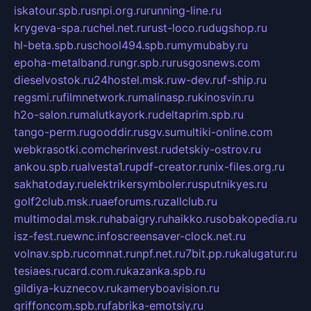
iskatour.spb.ru
snpi.org.ru
running-line.ru
krygeva-spa.ru
chel.net.ru
rust-loco.ru
dugshop.ru
hl-beta.spb.ru
school494.spb.ru
mymubaby.ru
epoha-metalband.ru
ngr.spb.ru
rusgosnews.com
dieselvostok.ru
24hostel.msk.ru
w-dev.ru
f-ship.ru
regsmi.ru
filmnetwork.ru
malinasp.ru
kinosvin.ru
h2o-salon.ru
malutkayork.ru
deltaprim.spb.ru
tango-perm.ru
gooddir.ru
sgv.su
multiki-online.com
webkrasotki.com
cherinvest.ru
detskiy-ostrov.ru
ankou.spb.ru
alvesta1.ru
pdf-creator.ru
nix-files.org.ru
sakhatoday.ru
elektrikersymboler.ru
sputnikyes.ru
golf2club.msk.ru
aeforums.ru
zallclub.ru
multimodal.msk.ru
habaigry.ru
haikko.ru
sobakopedia.ru
isz-fest.ru
ewnc.info
screensaver-clock.net.ru
volnav.spb.ru
comnat.ru
npf.net.ru
7bit.pp.ru
kalugatur.ru
tesiaes.ru
card.com.ru
kazanka.spb.ru
gildiya-kuznecov.ru
kameryboavision.ru
griffoncom.spb.ru
fabrika-emotsiy.ru