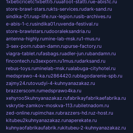
1xbeticricetc1xbetti5.ru
uafoot-statti.ru
e-abis1c.ru
store-brawl-stars.ru
kts-services.ru
dark-sand.ru
sindika-01.ru
sp-life.ru
x-legion.ru
sib-archives.ru
e-abis-1-c.ru
sindika01.ru
venda-festival.ru
store-brawlstars.ru
dooraleksandria.ru
antenna-highly.ru
mine-lab-msk.ru
1-mus.ru
3-sex-porn.ru
ban-damn.ru
purse-factory.ru
viagra-tablet.ru
fasbags.ru
adler-jun.ru
bandamn.ru
fincontech.ru
3sexporn.ru
1mus.ru
darksand.ru
rebus-toys.ru
minelab-msk.ru
alabuga-cityhotel.ru
medsprawo-4-ka.ru
2864420.ru
blagodarenie-spb.ru
zajmy24.ru
tovudyi-4-kuhnyanazakaz.ru
brazzerscom.ru
medsprawo4ka.ru
xehyroo5kuhnyanazakaz.ru
fabrikayfabrikaefabrika.ru
vskrytie-zamkov-moskva-113.ru
biletnadom.ru
zed-online.ru
pimchax.ru
brazzers-hd.ru
z-host.ru
kitubeu2kuhnyanazakaz.ru
naperekate.ru
kuhnyaofabrikaufabrik.ru
kitubeu-2-kuhnyanazakaz.ru