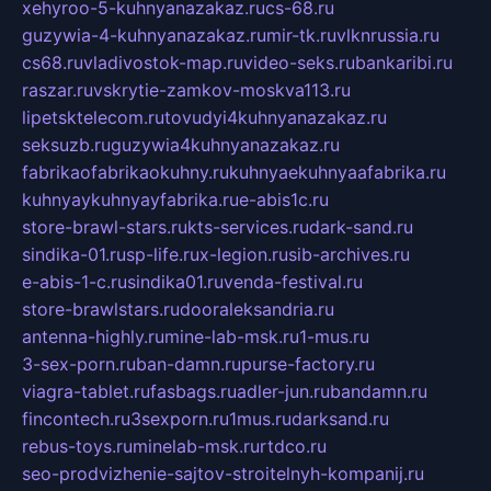
xehyroo-5-kuhnyanazakaz.ru
cs-68.ru
guzywia-4-kuhnyanazakaz.ru
mir-tk.ru
vlknrussia.ru
cs68.ru
vladivostok-map.ru
video-seks.ru
bankaribi.ru
raszar.ru
vskrytie-zamkov-moskva113.ru
lipetsktelecom.ru
tovudyi4kuhnyanazakaz.ru
seksuzb.ru
guzywia4kuhnyanazakaz.ru
fabrikaofabrikaokuhny.ru
kuhnyaekuhnyaafabrika.ru
kuhnyaykuhnyayfabrika.ru
e-abis1c.ru
store-brawl-stars.ru
kts-services.ru
dark-sand.ru
sindika-01.ru
sp-life.ru
x-legion.ru
sib-archives.ru
e-abis-1-c.ru
sindika01.ru
venda-festival.ru
store-brawlstars.ru
dooraleksandria.ru
antenna-highly.ru
mine-lab-msk.ru
1-mus.ru
3-sex-porn.ru
ban-damn.ru
purse-factory.ru
viagra-tablet.ru
fasbags.ru
adler-jun.ru
bandamn.ru
fincontech.ru
3sexporn.ru
1mus.ru
darksand.ru
rebus-toys.ru
minelab-msk.ru
rtdco.ru
seo-prodvizhenie-sajtov-stroitelnyh-kompanij.ru