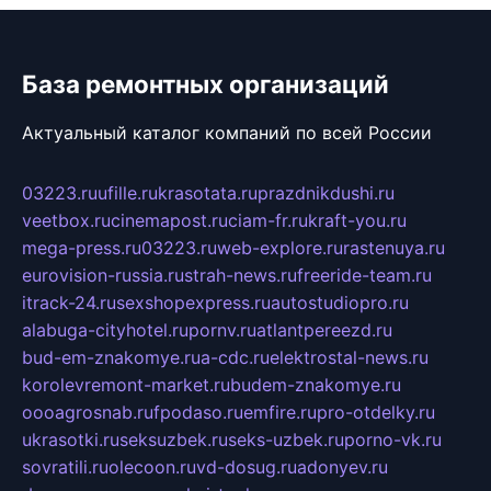
База ремонтных организаций
Актуальный каталог компаний по всей России
03223.ru
ufille.ru
krasotata.ru
prazdnikdushi.ru
veetbox.ru
cinemapost.ru
ciam-fr.ru
kraft-you.ru
mega-press.ru
03223.ru
web-explore.ru
rastenuya.ru
eurovision-russia.ru
strah-news.ru
freeride-team.ru
itrack-24.ru
sexshopexpress.ru
autostudiopro.ru
alabuga-cityhotel.ru
pornv.ru
atlantpereezd.ru
bud-em-znakomye.ru
a-cdc.ru
elektrostal-news.ru
korolevremont-market.ru
budem-znakomye.ru
oooagrosnab.ru
fpodaso.ru
emfire.ru
pro-otdelky.ru
ukrasotki.ru
seksuzbek.ru
seks-uzbek.ru
porno-vk.ru
sovratili.ru
olecoon.ru
vd-dosug.ru
adonyev.ru