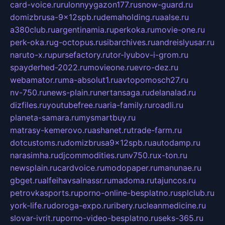
card-voice.ru
rulonnyygazon177.ru
snow-guard.ru
domizbrusa-9x12spb.ru
demaholding.ru
aalse.ru
a380club.ru
argentinamia.ru
perkoka.ru
movie-one.ru
perk-oka.ru
g-octopus.ru
sibarchives.ru
andreislyusar.ru
naruto-x.ru
pursefactory.ru
tor-lyubov-i-grom.ru
spayderhed-2022.ru
movieone.ru
evro-dez.ru
webamator.ru
ma-absolut1.ru
avtopomosch27.ru
nv-750.ru
news-plain.ru
nertansaga.ru
delanalad.ru
dizfiles.ru
youtubefree.ru
aria-family.ru
roadli.ru
planeta-samara.ru
mysmartbuy.ru
matrasy-kemerovo.ru
ashanet.ru
trade-farm.ru
dotcustoms.ru
domizbrusa9x12spb.ru
autodamp.ru
narasimha.ru
djcommodities.ru
nv750.ru
x-ton.ru
newsplain.ru
cardvoice.ru
modopaper.ru
manunae.ru
gbget.ru
alfeihavsalnassr.ru
madoma.ru
tajuncos.ru
petrovkasports.ru
porno-online-besplatno.ru
splclub.ru
york-life.ru
doroga-expo.ru
ribery.ru
cleanmedicine.ru
slovar-ivrit.ru
porno-video-besplatno.ru
seks-365.ru