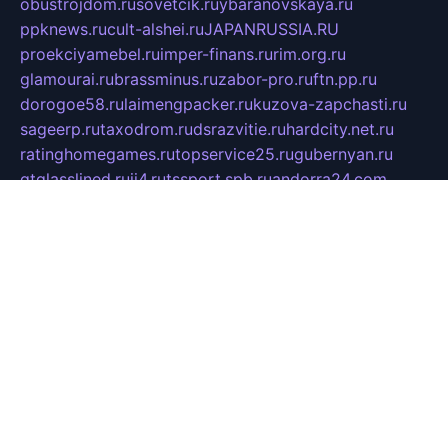
obustrojdom.ru
sovetcik.ru
ybaranovskaya.ru
ppknews.ru
cult-alshei.ru
JAPANRUSSIA.RU
proekciyamebel.ru
imper-finans.ru
rim.org.ru
glamourai.ru
brassminus.ru
zabor-pro.ru
ftn.pp.ru
dorogoe58.ru
laimengpacker.ru
kuzova-zapchasti.ru
sageerp.ru
taxodrom.ru
dsrazvitie.ru
hardcity.net.ru
ratinghomegames.ru
topservice25.ru
gubernyan.ru
gtglasslined.ru
ii4.ru
tssport.spb.ru
andorra24.com
blackwallstreet.ru
oboimos.ru
optim-doors.com.ru
ikuch.ru
nycr.org.ru
npa21.ru
vremya-ch.spb.ru
desert000.ru
ivtorgi.ru
ifiori.ru
catalog-statei.ru
dcv.org.ru
spetsmaster174.ru
ipkameryhiseeu.ru
dum26.ru
ruspol.spb.ru
fr-opendp.ru
kam-solnyshko.ru
cheyenne-arapaho.ru
sevzapmetal.spb.ru
ted-lapidus.spb.ru
parasite-eliminator.ru
sigma-complete.ru
modernworld.ru
dama-moda.ru
eholot-group.ru
sk-nvkz.ru
DRONGOLD.RU
democratia2.ru
i-farmer.ru
mass-sport.org