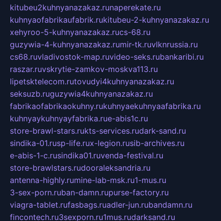
kitubeu2kuhnyanazakaz.ru
naperekate.ru
kuhnyaofabrikaufabrik.ru
kitubeu-2-kuhnyanazakaz.ru
xehyroo-5-kuhnyanazakaz.ru
cs-68.ru
guzywia-4-kuhnyanazakaz.ru
mir-tk.ru
vlknrussia.ru
cs68.ru
vladivostok-map.ru
video-seks.ru
bankaribi.ru
raszar.ru
vskrytie-zamkov-moskva113.ru
lipetsktelecom.ru
tovudyi4kuhnyanazakaz.ru
seksuzb.ru
guzywia4kuhnyanazakaz.ru
fabrikaofabrikaokuhny.ru
kuhnyaekuhnyaafabrika.ru
kuhnyaykuhnyayfabrika.ru
e-abis1c.ru
store-brawl-stars.ru
kts-services.ru
dark-sand.ru
sindika-01.ru
sp-life.ru
x-legion.ru
sib-archives.ru
e-abis-1-c.ru
sindika01.ru
venda-festival.ru
store-brawlstars.ru
dooraleksandria.ru
antenna-highly.ru
mine-lab-msk.ru
1-mus.ru
3-sex-porn.ru
ban-damn.ru
purse-factory.ru
viagra-tablet.ru
fasbags.ru
adler-jun.ru
bandamn.ru
fincontech.ru
3sexporn.ru
1mus.ru
darksand.ru