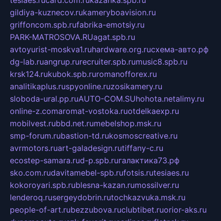
tesiaes.ru
card.com.ru
kazanka.spb.ru
gildiya-kuznecov.ru
kameryboavision.ru
griffoncom.spb.ru
fabrika-emotsiy.ru
PARK-MATROSOVA.RU
agat.spb.ru
avtoyurist-moskva1.ru
hardware.org.ru
схема-авто.рф
dg-lab.ru
angrup.ru
recruiter.spb.ru
music8.spb.ru
krsk124.ru
kubok.spb.ru
romanofforex.ru
analitikaplus.ru
spyonline.ru
zosikamery.ru
sloboda-ural.pp.ru
AUTO-COM.SU
hohota.net
alimy.ru
online-z.com
aromat-vostoka.ru
otdelkaexp.ru
mobilvest.ru
bbd.net.ru
mebelshop.msk.ru
smp-forum.ru
bastion-td.ru
kosmoscreative.ru
avrmotors.ru
art-galadesign.ru
tiffany-c.ru
ecostep-samara.ru
d-p.spb.ru
галактика73.рф
sko.com.ru
davitamebel-spb.ru
fotsis.ru
tesiaes.ru
kokoroyari.spb.ru
blesna-kazan.ru
mossilver.ru
lenderoq.ru
sergeydobrin.ru
tochkazvuka.msk.ru
people-of-art.ru
bezzubova.ru
clubtibet.ru
orior-aks.ru