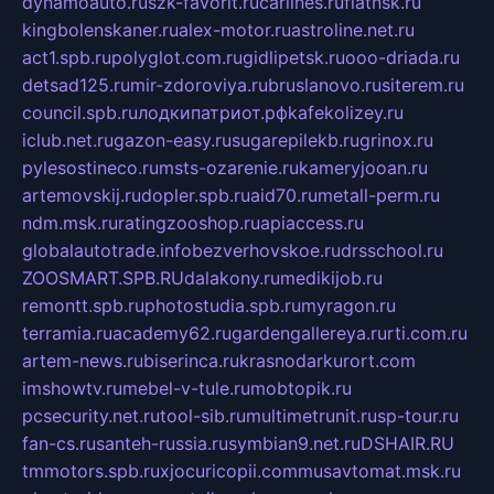
dynamoauto.ru
szk-favorit.ru
carlines.ru
flatnsk.ru
kingbolenskaner.ru
alex-motor.ru
astroline.net.ru
act1.spb.ru
polyglot.com.ru
gidlipetsk.ru
ooo-driada.ru
detsad125.ru
mir-zdoroviya.ru
bruslanovo.ru
siterem.ru
council.spb.ru
лодкипатриот.рф
kafekolizey.ru
iclub.net.ru
gazon-easy.ru
sugarepilekb.ru
grinox.ru
pylesostineco.ru
msts-ozarenie.ru
kameryjooan.ru
artemovskij.ru
dopler.spb.ru
aid70.ru
metall-perm.ru
ndm.msk.ru
ratingzooshop.ru
apiaccess.ru
globalautotrade.info
bezverhovskoe.ru
drsschool.ru
ZOOSMART.SPB.RU
dalakony.ru
medikijob.ru
remontt.spb.ru
photostudia.spb.ru
myragon.ru
terramia.ru
academy62.ru
gardengallereya.ru
rti.com.ru
artem-news.ru
biserinca.ru
krasnodarkurort.com
imshowtv.ru
mebel-v-tule.ru
mobtopik.ru
pcsecurity.net.ru
tool-sib.ru
multimetrunit.ru
sp-tour.ru
fan-cs.ru
santeh-russia.ru
symbian9.net.ru
DSHAIR.RU
tmmotors.spb.ru
xjocuricopii.com
musavtomat.msk.ru