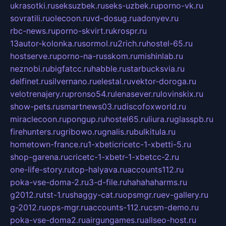
ukrasotki.ru
seksuzbek.ru
seks-uzbek.ru
porno-vk.ru
sovratili.ru
olecoon.ru
vd-dosug.ru
adonyev.ru
rbc-news.ru
porno-skvirt.ru
krospr.ru
13autor-kolonka.ru
sormol.ru
2rich.ru
hostel-65.ru
hostserve.ru
porno-na-russkom.ru
mishinlab.ru
neznobi.ru
bigfatcc.ru
habble.ru
starbucksvia.ru
delfinet.ru
silvernano.ru
elestal.ru
vektor-doroga.ru
velotrenajery.ru
pronso54.ru
lenasever.ru
lovinskix.ru
show-pets.ru
smartnews03.ru
discofoxworld.ru
miraclecoon.ru
pongup.ru
hostel65.ru
liura.ru
glasspb.ru
firehunters.ru
gribowo.ru
gnalis.ru
bulkitula.ru
hometown-france.ru
1-xbeticricetc-1-xbetti-5.ru
shop-garena.ru
cricetc-1-xbetr-1-xbetcc-2.ru
one-life-story.ru
top-halyava.ru
accounts112.ru
poka-vse-doma-2.ru
3-d-file.ru
hahahaharms.ru
g2012.ru
tst-1.ru
shaggy-cat.ru
opsmgr.ru
ev-gallery.ru
g-2012.ru
ops-mgr.ru
accounts-112.ru
csm-demo.ru
poka-vse-doma2.ru
airgungames.ru
allseo-host.ru