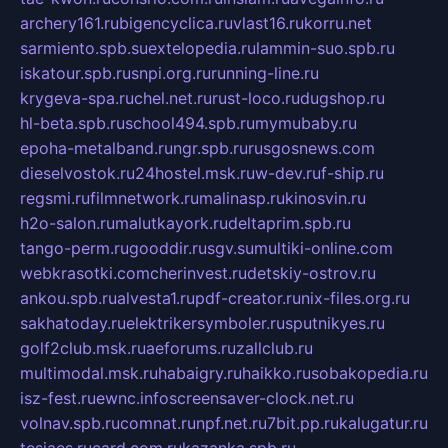
archery161.ru
bigencyclica.ru
vlast16.ru
korru.net
sarmiento.spb.su
extelopedia.ru
lammin-suo.spb.ru
iskatour.spb.ru
snpi.org.ru
running-line.ru
krygeva-spa.ru
chel.net.ru
rust-loco.ru
dugshop.ru
hl-beta.spb.ru
school494.spb.ru
mymubaby.ru
epoha-metalband.ru
ngr.spb.ru
rusgosnews.com
dieselvostok.ru
24hostel.msk.ru
w-dev.ru
f-ship.ru
regsmi.ru
filmnetwork.ru
malinasp.ru
kinosvin.ru
h2o-salon.ru
malutkayork.ru
deltaprim.spb.ru
tango-perm.ru
gooddir.ru
sgv.su
multiki-online.com
webkrasotki.com
cherinvest.ru
detskiy-ostrov.ru
ankou.spb.ru
alvesta1.ru
pdf-creator.ru
nix-files.org.ru
sakhatoday.ru
elektrikersymboler.ru
sputnikyes.ru
golf2club.msk.ru
aeforums.ru
zallclub.ru
multimodal.msk.ru
habaigry.ru
haikko.ru
sobakopedia.ru
isz-fest.ru
ewnc.info
screensaver-clock.net.ru
volnav.spb.ru
comnat.ru
npf.net.ru
7bit.pp.ru
kalugatur.ru