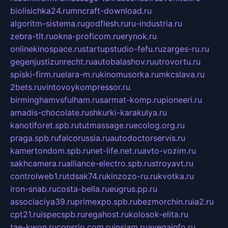
biolisichka24.ru
mncraft-download.ru
algoritm-sistema.ru
godflesh.ru
ru-industria.ru
zebra-tlt.ru
okna-proficom.ru
erynok.ru
onlinekinospace.ru
startupstudio-fefu.ru
zarges-ru.ru
gegenjustizunrecht.ru
autobalashov.ru
utrovortu.ru
spiski-firm.ru
elara-m.ru
kinomusorka.ru
mkcslava.ru
2bets.ru
vintovoykompressor.ru
birminghamvsfulham.ru
sarmat-komp.ru
pioneeri.ru
amadis-chocolate.ru
shkurki-karakulya.ru
kanotiforet.spb.ru
tutmassage.ru
ecolog.org.ru
praga.spb.ru
falcorussia.ru
autodoctorservis.ru
kamertondom.spb.ru
net-life.net.ru
avto-vozim.ru
sakhcamera.ru
alliance-electro.spb.ru
stroyavt.ru
controlweb1.ru
tdsak74.ru
kinzozo-ru.ru
kvotka.ru
iron-snab.ru
costa-bella.ru
eugrus.pp.ru
associaciya39.ru
primexpo.spb.ru
bezmorchin.ru
ia2.ru
cpt21.ru
ispecspb.ru
regahost.ru
kolosok-elita.ru
tae-kwon.ru
consrio.com.ru
insiam.ru
avegainfo.ru