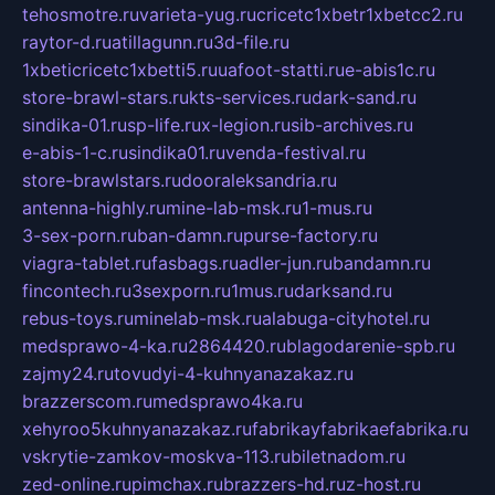
tehosmotre.ru
varieta-yug.ru
cricetc1xbetr1xbetcc2.ru
raytor-d.ru
atillagunn.ru
3d-file.ru
1xbeticricetc1xbetti5.ru
uafoot-statti.ru
e-abis1c.ru
store-brawl-stars.ru
kts-services.ru
dark-sand.ru
sindika-01.ru
sp-life.ru
x-legion.ru
sib-archives.ru
e-abis-1-c.ru
sindika01.ru
venda-festival.ru
store-brawlstars.ru
dooraleksandria.ru
antenna-highly.ru
mine-lab-msk.ru
1-mus.ru
3-sex-porn.ru
ban-damn.ru
purse-factory.ru
viagra-tablet.ru
fasbags.ru
adler-jun.ru
bandamn.ru
fincontech.ru
3sexporn.ru
1mus.ru
darksand.ru
rebus-toys.ru
minelab-msk.ru
alabuga-cityhotel.ru
medsprawo-4-ka.ru
2864420.ru
blagodarenie-spb.ru
zajmy24.ru
tovudyi-4-kuhnyanazakaz.ru
brazzerscom.ru
medsprawo4ka.ru
xehyroo5kuhnyanazakaz.ru
fabrikayfabrikaefabrika.ru
vskrytie-zamkov-moskva-113.ru
biletnadom.ru
zed-online.ru
pimchax.ru
brazzers-hd.ru
z-host.ru