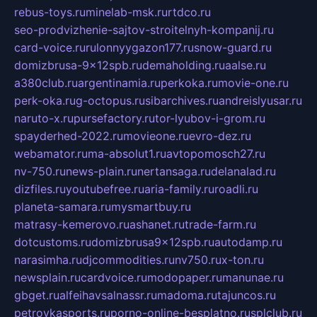
rebus-toys.ru
minelab-msk.ru
rtdco.ru
seo-prodvizhenie-sajtov-stroitelnyh-kompanij.ru
card-voice.ru
rulonnyygazon177.ru
snow-guard.ru
domizbrusa-9x12spb.ru
demaholding.ru
aalse.ru
a380club.ru
argentinamia.ru
perkoka.ru
movie-one.ru
perk-oka.ru
g-octopus.ru
sibarchives.ru
andreislyusar.ru
naruto-x.ru
pursefactory.ru
tor-lyubov-i-grom.ru
spayderhed-2022.ru
movieone.ru
evro-dez.ru
webamator.ru
ma-absolut1.ru
avtopomosch27.ru
nv-750.ru
news-plain.ru
nertansaga.ru
delanalad.ru
dizfiles.ru
youtubefree.ru
aria-family.ru
roadli.ru
planeta-samara.ru
mysmartbuy.ru
matrasy-kemerovo.ru
ashanet.ru
trade-farm.ru
dotcustoms.ru
domizbrusa9x12spb.ru
autodamp.ru
narasimha.ru
djcommodities.ru
nv750.ru
x-ton.ru
newsplain.ru
cardvoice.ru
modopaper.ru
manunae.ru
gbget.ru
alfeihavsalnassr.ru
madoma.ru
tajuncos.ru
petrovkasports.ru
porno-online-besplatno.ru
splclub.ru