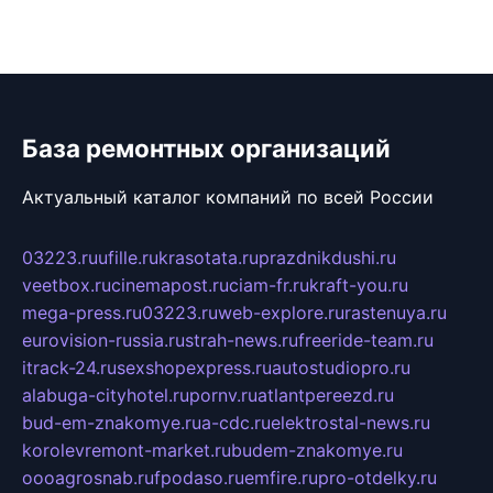
База ремонтных организаций
Актуальный каталог компаний по всей России
03223.ru
ufille.ru
krasotata.ru
prazdnikdushi.ru
veetbox.ru
cinemapost.ru
ciam-fr.ru
kraft-you.ru
mega-press.ru
03223.ru
web-explore.ru
rastenuya.ru
eurovision-russia.ru
strah-news.ru
freeride-team.ru
itrack-24.ru
sexshopexpress.ru
autostudiopro.ru
alabuga-cityhotel.ru
pornv.ru
atlantpereezd.ru
bud-em-znakomye.ru
a-cdc.ru
elektrostal-news.ru
korolevremont-market.ru
budem-znakomye.ru
oooagrosnab.ru
fpodaso.ru
emfire.ru
pro-otdelky.ru