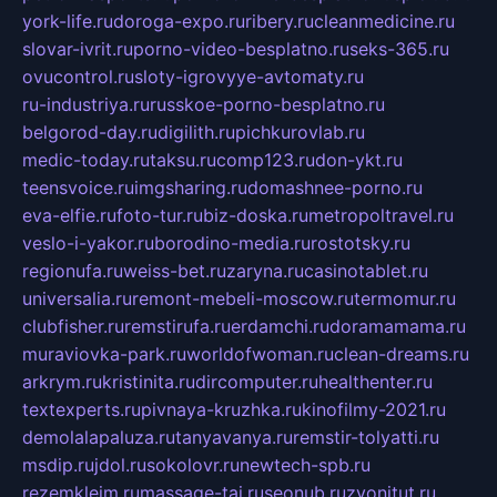
york-life.ru
doroga-expo.ru
ribery.ru
cleanmedicine.ru
slovar-ivrit.ru
porno-video-besplatno.ru
seks-365.ru
ovucontrol.ru
sloty-igrovyye-avtomaty.ru
ru-industriya.ru
russkoe-porno-besplatno.ru
belgorod-day.ru
digilith.ru
pichkurovlab.ru
medic-today.ru
taksu.ru
comp123.ru
don-ykt.ru
teensvoice.ru
imgsharing.ru
domashnee-porno.ru
eva-elfie.ru
foto-tur.ru
biz-doska.ru
metropoltravel.ru
veslo-i-yakor.ru
borodino-media.ru
rostotsky.ru
regionufa.ru
weiss-bet.ru
zaryna.ru
casinotablet.ru
universalia.ru
remont-mebeli-moscow.ru
termomur.ru
clubfisher.ru
remstirufa.ru
erdamchi.ru
doramamama.ru
muraviovka-park.ru
worldofwoman.ru
clean-dreams.ru
arkrym.ru
kristinita.ru
dircomputer.ru
healthenter.ru
textexperts.ru
pivnaya-kruzhka.ru
kinofilmy-2021.ru
demolalapaluza.ru
tanyavanya.ru
remstir-tolyatti.ru
msdip.ru
jdol.ru
sokolovr.ru
newtech-spb.ru
rezemkleim.ru
massage-tai.ru
seonub.ru
zvonitut.ru