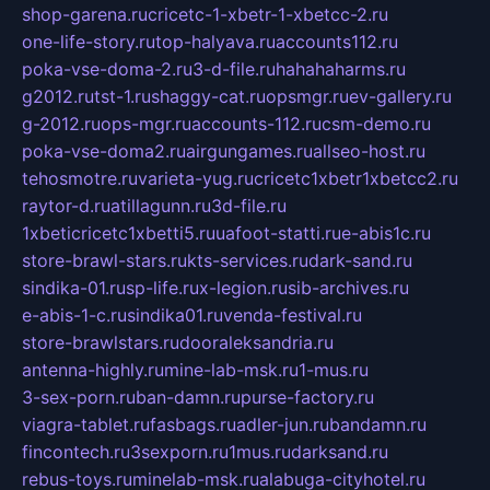
shop-garena.ru
cricetc-1-xbetr-1-xbetcc-2.ru
one-life-story.ru
top-halyava.ru
accounts112.ru
poka-vse-doma-2.ru
3-d-file.ru
hahahaharms.ru
g2012.ru
tst-1.ru
shaggy-cat.ru
opsmgr.ru
ev-gallery.ru
g-2012.ru
ops-mgr.ru
accounts-112.ru
csm-demo.ru
poka-vse-doma2.ru
airgungames.ru
allseo-host.ru
tehosmotre.ru
varieta-yug.ru
cricetc1xbetr1xbetcc2.ru
raytor-d.ru
atillagunn.ru
3d-file.ru
1xbeticricetc1xbetti5.ru
uafoot-statti.ru
e-abis1c.ru
store-brawl-stars.ru
kts-services.ru
dark-sand.ru
sindika-01.ru
sp-life.ru
x-legion.ru
sib-archives.ru
e-abis-1-c.ru
sindika01.ru
venda-festival.ru
store-brawlstars.ru
dooraleksandria.ru
antenna-highly.ru
mine-lab-msk.ru
1-mus.ru
3-sex-porn.ru
ban-damn.ru
purse-factory.ru
viagra-tablet.ru
fasbags.ru
adler-jun.ru
bandamn.ru
fincontech.ru
3sexporn.ru
1mus.ru
darksand.ru
rebus-toys.ru
minelab-msk.ru
alabuga-cityhotel.ru