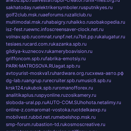
ankou.spb.ru
alvesta1.ru
pdf-creator.ru
nix-files.org.ru
sakhatoday.ru
elektrikersymboler.ru
sputnikyes.ru
golf2club.msk.ru
aeforums.ru
zallclub.ru
multimodal.msk.ru
habaigry.ru
haikko.ru
sobakopedia.ru
isz-fest.ru
ewnc.info
screensaver-clock.net.ru
volnav.spb.ru
comnat.ru
npf.net.ru
7bit.pp.ru
kalugatur.ru
tesiaes.ru
card.com.ru
kazanka.spb.ru
gildiya-kuznecov.ru
kameryboavision.ru
griffoncom.spb.ru
fabrika-emotsiy.ru
PARK-MATROSOVA.RU
agat.spb.ru
avtoyurist-moskva1.ru
hardware.org.ru
схема-авто.рф
dg-lab.ru
angrup.ru
recruiter.spb.ru
music8.spb.ru
krsk124.ru
kubok.spb.ru
romanofforex.ru
analitikaplus.ru
spyonline.ru
zosikamery.ru
sloboda-ural.pp.ru
AUTO-COM.SU
hohota.net
alimy.ru
online-z.com
aromat-vostoka.ru
otdelkaexp.ru
mobilvest.ru
bbd.net.ru
mebelshop.msk.ru
smp-forum.ru
bastion-td.ru
kosmoscreative.ru