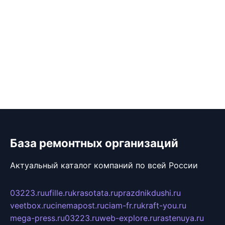
База ремонтных организаций
Актуальный каталог компаний по всей России
03223.ru
ufille.ru
krasotata.ru
prazdnikdushi.ru
veetbox.ru
cinemapost.ru
ciam-fr.ru
kraft-you.ru
mega-press.ru
03223.ru
web-explore.ru
rastenuya.ru