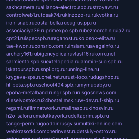
sakhcamera.ru
alliance-electro.spb.ru
stroyavt.ru
controlweb1.ru
tdsak74.ru
kinzozo-ru.ru
kvotka.ru
iron-snab.ru
costa-bella.ru
eugrus.pp.ru
associaciya39.ru
primexpo.spb.ru
bezmorchin.ru
ia2.ru
cpt21.ru
ispecspb.ru
regahost.ru
kolosok-elita.ru
tae-kwon.ru
consrio.com.ru
insiam.ru
avegainfo.ru
archery161.ru
bigencyclica.ru
vlast16.ru
korru.net
sarmiento.spb.su
extelopedia.ru
lammin-suo.spb.ru
iskatour.spb.ru
snpi.org.ru
running-line.ru
krygeva-spa.ru
chel.net.ru
rust-loco.ru
dugshop.ru
hl-beta.spb.ru
school494.spb.ru
mymubaby.ru
epoha-metalband.ru
ngr.spb.ru
rusgosnews.com
dieselvostok.ru
24hostel.msk.ru
w-dev.ru
f-ship.ru
regsmi.ru
filmnetwork.ru
malinasp.ru
kinosvin.ru
h2o-salon.ru
malutkayork.ru
deltaprim.spb.ru
tango-perm.ru
gooddir.ru
sgv.su
multiki-online.com
webkrasotki.com
cherinvest.ru
detskiy-ostrov.ru