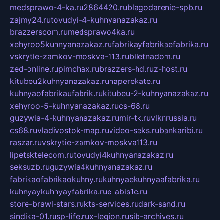
medsprawo-4-ka.ru
2864420.ru
blagodarenie-spb.ru
zajmy24.ru
tovudyi-4-kuhnyanazakaz.ru
brazzerscom.ru
medsprawo4ka.ru
xehyroo5kuhnyanazakaz.ru
fabrikayfabrikaefabrika.ru
vskrytie-zamkov-moskva-113.ru
biletnadom.ru
zed-online.ru
pimchax.ru
brazzers-hd.ru
z-host.ru
kitubeu2kuhnyanazakaz.ru
naperekate.ru
kuhnyaofabrikaufabrik.ru
kitubeu-2-kuhnyanazakaz.ru
xehyroo-5-kuhnyanazakaz.ru
cs-68.ru
guzywia-4-kuhnyanazakaz.ru
mir-tk.ru
vlknrussia.ru
cs68.ru
vladivostok-map.ru
video-seks.ru
bankaribi.ru
raszar.ru
vskrytie-zamkov-moskva113.ru
lipetsktelecom.ru
tovudyi4kuhnyanazakaz.ru
seksuzb.ru
guzywia4kuhnyanazakaz.ru
fabrikaofabrikaokuhny.ru
kuhnyaekuhnyaafabrika.ru
kuhnyaykuhnyayfabrika.ru
e-abis1c.ru
store-brawl-stars.ru
kts-services.ru
dark-sand.ru
sindika-01.ru
sp-life.ru
x-legion.ru
sib-archives.ru