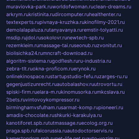
muraviovka-park.ru
worldofwoman.ru
clean-dreams.ru
arkrym.ru
kristinita.ru
dircomputer.ru
healthenter.ru
textexperts.ru
pivnaya-kruzhka.ru
kinofilmy-2021.ru
demolalapaluza.ru
tanyavanya.ru
remstir-tolyatti.ru
msdip.ru
jdol.ru
sokolovr.ru
newtech-spb.ru
rezemkleim.ru
massage-tai.ru
seonub.ru
zvonitut.ru
biolisichka24.ru
mncraft-download.ru
algoritm-sistema.ru
godflesh.ru
ru-industria.ru
zebra-tlt.ru
okna-proficom.ru
erynok.ru
onlinekinospace.ru
startupstudio-fefu.ru
zarges-ru.ru
gegenjustizunrecht.ru
autobalashov.ru
utrovortu.ru
spiski-firm.ru
elara-m.ru
kinomusorka.ru
mkcslava.ru
2bets.ru
vintovoykompressor.ru
birminghamvsfulham.ru
sarmat-komp.ru
pioneeri.ru
amadis-chocolate.ru
shkurki-karakulya.ru
kanotiforet.spb.ru
tutmassage.ru
ecolog.org.ru
praga.spb.ru
falcorussia.ru
autodoctorservis.ru
kamertondom.spb.ru
net-life.net.ru
avto-vozim.ru