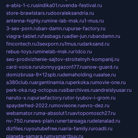
e-abis-1-c.ru
sindika01.ru
venda-festival.ru
store-brawlstars.ru
dooraleksandria.ru
antenna-highly.ru
mine-lab-msk.ru
1-mus.ru
3-sex-porn.ru
ban-damn.ru
purse-factory.ru
viagra-tablet.ru
fasbags.ru
adler-jun.ru
bandamn.ru
fincontech.ru
3sexporn.ru
1mus.ru
darksand.ru
rebus-toys.ru
minelab-msk.ru
rtdco.ru
seo-prodvizhenie-sajtov-stroitelnyh-kompanij.ru
card-voice.ru
rulonnyygazon177.ru
snow-guard.ru
domizbrusa-9x12spb.ru
demaholding.ru
aalse.ru
a380club.ru
argentinamia.ru
perkoka.ru
movie-one.ru
perk-oka.ru
g-octopus.ru
sibarchives.ru
andreislyusar.ru
naruto-x.ru
pursefactory.ru
tor-lyubov-i-grom.ru
spayderhed-2022.ru
movieone.ru
evro-dez.ru
webamator.ru
ma-absolut1.ru
avtopomosch27.ru
nv-750.ru
news-plain.ru
nertansaga.ru
delanalad.ru
dizfiles.ru
youtubefree.ru
aria-family.ru
roadli.ru
planeta-samara.ru
mysmartbuy.ru