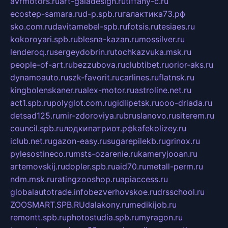
avrmotors.ru
art-galadesign.ru
tiffany-c.ru
ecostep-samara.ru
d-p.spb.ru
галактика73.рф
sko.com.ru
davitamebel-spb.ru
fotsis.ru
tesiaes.ru
kokoroyari.spb.ru
blesna-kazan.ru
mossilver.ru
lenderoq.ru
sergeydobrin.ru
tochkazvuka.msk.ru
people-of-art.ru
bezzubova.ru
clubtibet.ru
orior-aks.ru
dynamoauto.ru
szk-favorit.ru
carlines.ru
flatnsk.ru
kingbolenskaner.ru
alex-motor.ru
astroline.net.ru
act1.spb.ru
polyglot.com.ru
gidlipetsk.ru
ooo-driada.ru
detsad125.ru
mir-zdoroviya.ru
bruslanovo.ru
siterem.ru
council.spb.ru
лодкипатриот.рф
kafekolizey.ru
iclub.net.ru
gazon-easy.ru
sugarepilekb.ru
grinox.ru
pylesostineco.ru
msts-ozarenie.ru
kameryjooan.ru
artemovskij.ru
dopler.spb.ru
aid70.ru
metall-perm.ru
ndm.msk.ru
ratingzooshop.ru
apiaccess.ru
globalautotrade.info
bezverhovskoe.ru
drsschool.ru
ZOOSMART.SPB.RU
dalakony.ru
medikijob.ru
remontt.spb.ru
photostudia.spb.ru
myragon.ru