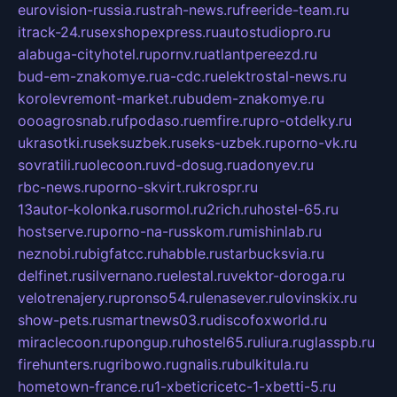
eurovision-russia.ru
strah-news.ru
freeride-team.ru
itrack-24.ru
sexshopexpress.ru
autostudiopro.ru
alabuga-cityhotel.ru
pornv.ru
atlantpereezd.ru
bud-em-znakomye.ru
a-cdc.ru
elektrostal-news.ru
korolevremont-market.ru
budem-znakomye.ru
oooagrosnab.ru
fpodaso.ru
emfire.ru
pro-otdelky.ru
ukrasotki.ru
seksuzbek.ru
seks-uzbek.ru
porno-vk.ru
sovratili.ru
olecoon.ru
vd-dosug.ru
adonyev.ru
rbc-news.ru
porno-skvirt.ru
krospr.ru
13autor-kolonka.ru
sormol.ru
2rich.ru
hostel-65.ru
hostserve.ru
porno-na-russkom.ru
mishinlab.ru
neznobi.ru
bigfatcc.ru
habble.ru
starbucksvia.ru
delfinet.ru
silvernano.ru
elestal.ru
vektor-doroga.ru
velotrenajery.ru
pronso54.ru
lenasever.ru
lovinskix.ru
show-pets.ru
smartnews03.ru
discofoxworld.ru
miraclecoon.ru
pongup.ru
hostel65.ru
liura.ru
glasspb.ru
firehunters.ru
gribowo.ru
gnalis.ru
bulkitula.ru
hometown-france.ru
1-xbeticricetc-1-xbetti-5.ru