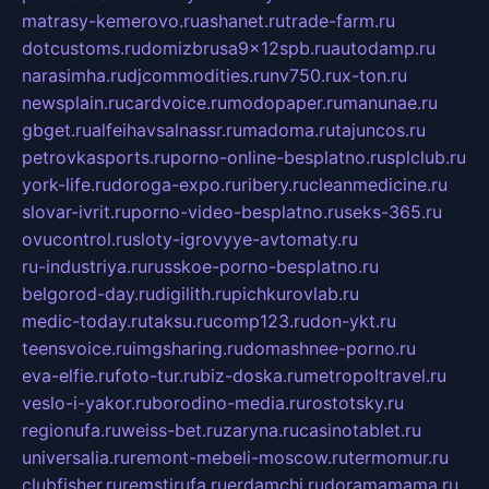
matrasy-kemerovo.ru
ashanet.ru
trade-farm.ru
dotcustoms.ru
domizbrusa9x12spb.ru
autodamp.ru
narasimha.ru
djcommodities.ru
nv750.ru
x-ton.ru
newsplain.ru
cardvoice.ru
modopaper.ru
manunae.ru
gbget.ru
alfeihavsalnassr.ru
madoma.ru
tajuncos.ru
petrovkasports.ru
porno-online-besplatno.ru
splclub.ru
york-life.ru
doroga-expo.ru
ribery.ru
cleanmedicine.ru
slovar-ivrit.ru
porno-video-besplatno.ru
seks-365.ru
ovucontrol.ru
sloty-igrovyye-avtomaty.ru
ru-industriya.ru
russkoe-porno-besplatno.ru
belgorod-day.ru
digilith.ru
pichkurovlab.ru
medic-today.ru
taksu.ru
comp123.ru
don-ykt.ru
teensvoice.ru
imgsharing.ru
domashnee-porno.ru
eva-elfie.ru
foto-tur.ru
biz-doska.ru
metropoltravel.ru
veslo-i-yakor.ru
borodino-media.ru
rostotsky.ru
regionufa.ru
weiss-bet.ru
zaryna.ru
casinotablet.ru
universalia.ru
remont-mebeli-moscow.ru
termomur.ru
clubfisher.ru
remstirufa.ru
erdamchi.ru
doramamama.ru