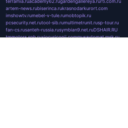
terramia.ru
academy62.ru
gardengallereya.ru
rti.com.ru
artem-news.ru
biserinca.ru
krasnodarkurort.com
imshowtv.ru
mebel-v-tule.ru
mobtopik.ru
pcsecurity.net.ru
tool-sib.ru
multimetrunit.ru
sp-tour.ru
fan-cs.ru
santeh-russia.ru
symbian9.net.ru
DSHAIR.RU
tmmotors.spb.ru
xjocuricopii.com
musavtomat.msk.ru
obustrojdom.ru
sovetcik.ru
ybaranovskaya.ru
ppknews.ru
cult-alshei.ru
JAPANRUSSIA.RU
proekciyamebel.ru
imper-finans.ru
rim.org.ru
glamourai.ru
brassminus.ru
zabor-pro.ru
ftn.pp.ru
dorogoe58.ru
laimengpacker.ru
kuzova-zapchasti.ru
sageerp.ru
taxodrom.ru
dsrazvitie.ru
hardcity.net.ru
ratinghomegames.ru
topservice25.ru
gubernyan.ru
gtglasslined.ru
ii4.ru
tssport.spb.ru
andorra24.com
blackwallstreet.ru
oboimos.ru
optim-doors.com.ru
ikuch.ru
nycr.org.ru
npa21.ru
vremya-ch.spb.ru
desert000.ru
ivtorgi.ru
ifiori.ru
catalog-statei.ru
dcv.org.ru
spetsmaster174.ru
ipkameryhiseeu.ru