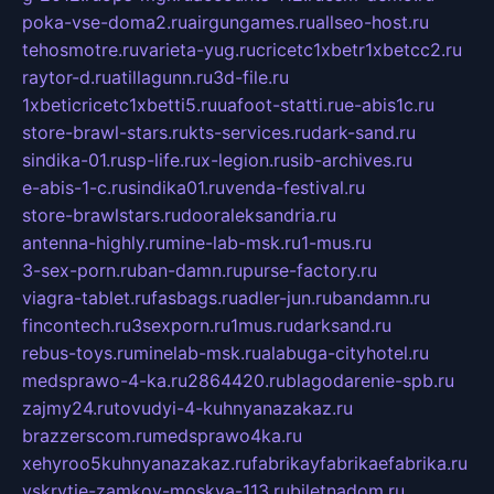
poka-vse-doma2.ru
airgungames.ru
allseo-host.ru
tehosmotre.ru
varieta-yug.ru
cricetc1xbetr1xbetcc2.ru
raytor-d.ru
atillagunn.ru
3d-file.ru
1xbeticricetc1xbetti5.ru
uafoot-statti.ru
e-abis1c.ru
store-brawl-stars.ru
kts-services.ru
dark-sand.ru
sindika-01.ru
sp-life.ru
x-legion.ru
sib-archives.ru
e-abis-1-c.ru
sindika01.ru
venda-festival.ru
store-brawlstars.ru
dooraleksandria.ru
antenna-highly.ru
mine-lab-msk.ru
1-mus.ru
3-sex-porn.ru
ban-damn.ru
purse-factory.ru
viagra-tablet.ru
fasbags.ru
adler-jun.ru
bandamn.ru
fincontech.ru
3sexporn.ru
1mus.ru
darksand.ru
rebus-toys.ru
minelab-msk.ru
alabuga-cityhotel.ru
medsprawo-4-ka.ru
2864420.ru
blagodarenie-spb.ru
zajmy24.ru
tovudyi-4-kuhnyanazakaz.ru
brazzerscom.ru
medsprawo4ka.ru
xehyroo5kuhnyanazakaz.ru
fabrikayfabrikaefabrika.ru
vskrytie-zamkov-moskva-113.ru
biletnadom.ru