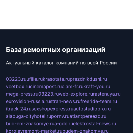
База ремонтных организаций
Актуальный каталог компаний по всей России
03223.ru
ufille.ru
krasotata.ru
prazdnikdushi.ru
veetbox.ru
cinemapost.ru
ciam-fr.ru
kraft-you.ru
mega-press.ru
03223.ru
web-explore.ru
rastenuya.ru
eurovision-russia.ru
strah-news.ru
freeride-team.ru
itrack-24.ru
sexshopexpress.ru
autostudiopro.ru
alabuga-cityhotel.ru
pornv.ru
atlantpereezd.ru
bud-em-znakomye.ru
a-cdc.ru
elektrostal-news.ru
korolevremont-market.ru
budem-znakomye.ru