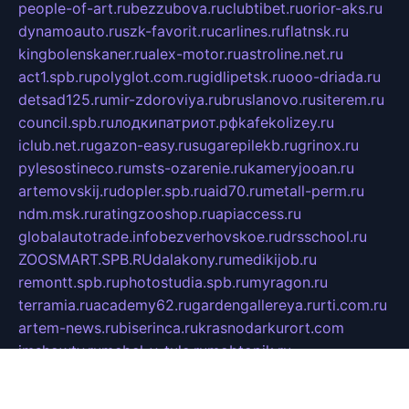
people-of-art.ru
bezzubova.ru
clubtibet.ru
orior-aks.ru
dynamoauto.ru
szk-favorit.ru
carlines.ru
flatnsk.ru
kingbolenskaner.ru
alex-motor.ru
astroline.net.ru
act1.spb.ru
polyglot.com.ru
gidlipetsk.ru
ooo-driada.ru
detsad125.ru
mir-zdoroviya.ru
bruslanovo.ru
siterem.ru
council.spb.ru
лодкипатриот.рф
kafekolizey.ru
iclub.net.ru
gazon-easy.ru
sugarepilekb.ru
grinox.ru
pylesostineco.ru
msts-ozarenie.ru
kameryjooan.ru
artemovskij.ru
dopler.spb.ru
aid70.ru
metall-perm.ru
ndm.msk.ru
ratingzooshop.ru
apiaccess.ru
globalautotrade.info
bezverhovskoe.ru
drsschool.ru
ZOOSMART.SPB.RU
dalakony.ru
medikijob.ru
remontt.spb.ru
photostudia.spb.ru
myragon.ru
terramia.ru
academy62.ru
gardengallereya.ru
rti.com.ru
artem-news.ru
biserinca.ru
krasnodarkurort.com
imshowtv.ru
mebel-v-tule.ru
mobtopik.ru
pcsecurity.net.ru
tool-sib.ru
multimetrunit.ru
sp-tour.ru
fan-cs.ru
santeh-russia.ru
symbian9.net.ru
DSHAIR.RU