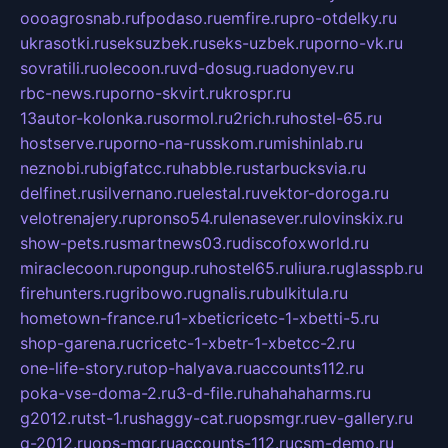
oooagrosnab.ru
fpodaso.ru
emfire.ru
pro-otdelky.ru
ukrasotki.ru
seksuzbek.ru
seks-uzbek.ru
porno-vk.ru
sovratili.ru
olecoon.ru
vd-dosug.ru
adonyev.ru
rbc-news.ru
porno-skvirt.ru
krospr.ru
13autor-kolonka.ru
sormol.ru
2rich.ru
hostel-65.ru
hostserve.ru
porno-na-russkom.ru
mishinlab.ru
neznobi.ru
bigfatcc.ru
habble.ru
starbucksvia.ru
delfinet.ru
silvernano.ru
elestal.ru
vektor-doroga.ru
velotrenajery.ru
pronso54.ru
lenasever.ru
lovinskix.ru
show-pets.ru
smartnews03.ru
discofoxworld.ru
miraclecoon.ru
pongup.ru
hostel65.ru
liura.ru
glasspb.ru
firehunters.ru
gribowo.ru
gnalis.ru
bulkitula.ru
hometown-france.ru
1-xbeticricetc-1-xbetti-5.ru
shop-garena.ru
cricetc-1-xbetr-1-xbetcc-2.ru
one-life-story.ru
top-halyava.ru
accounts112.ru
poka-vse-doma-2.ru
3-d-file.ru
hahahaharms.ru
g2012.ru
tst-1.ru
shaggy-cat.ru
opsmgr.ru
ev-gallery.ru
g-2012.ru
ops-mgr.ru
accounts-112.ru
csm-demo.ru