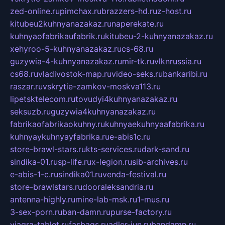
zed-online.ru
pimchax.ru
brazzers-hd.ru
z-host.ru
kitubeu2kuhnyanazakaz.ru
naperekate.ru
kuhnyaofabrikaufabrik.ru
kitubeu-2-kuhnyanazakaz.ru
xehyroo-5-kuhnyanazakaz.ru
cs-68.ru
guzywia-4-kuhnyanazakaz.ru
mir-tk.ru
vlknrussia.ru
cs68.ru
vladivostok-map.ru
video-seks.ru
bankaribi.ru
raszar.ru
vskrytie-zamkov-moskva113.ru
lipetsktelecom.ru
tovudyi4kuhnyanazakaz.ru
seksuzb.ru
guzywia4kuhnyanazakaz.ru
fabrikaofabrikaokuhny.ru
kuhnyaekuhnyaafabrika.ru
kuhnyaykuhnyayfabrika.ru
e-abis1c.ru
store-brawl-stars.ru
kts-services.ru
dark-sand.ru
sindika-01.ru
sp-life.ru
x-legion.ru
sib-archives.ru
e-abis-1-c.ru
sindika01.ru
venda-festival.ru
store-brawlstars.ru
dooraleksandria.ru
antenna-highly.ru
mine-lab-msk.ru
1-mus.ru
3-sex-porn.ru
ban-damn.ru
purse-factory.ru
viagra-tablet.ru
fasbags.ru
adler-jun.ru
bandamn.ru