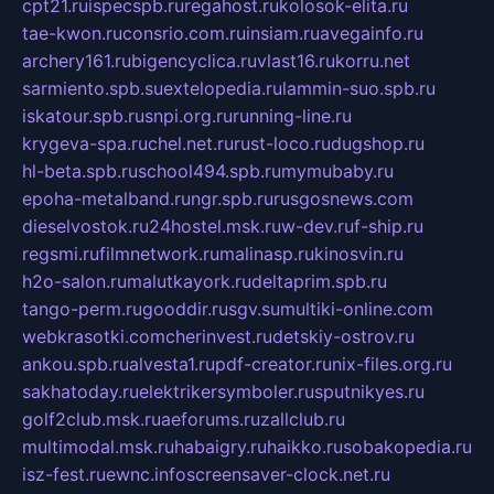
cpt21.ru
ispecspb.ru
regahost.ru
kolosok-elita.ru
tae-kwon.ru
consrio.com.ru
insiam.ru
avegainfo.ru
archery161.ru
bigencyclica.ru
vlast16.ru
korru.net
sarmiento.spb.su
extelopedia.ru
lammin-suo.spb.ru
iskatour.spb.ru
snpi.org.ru
running-line.ru
krygeva-spa.ru
chel.net.ru
rust-loco.ru
dugshop.ru
hl-beta.spb.ru
school494.spb.ru
mymubaby.ru
epoha-metalband.ru
ngr.spb.ru
rusgosnews.com
dieselvostok.ru
24hostel.msk.ru
w-dev.ru
f-ship.ru
regsmi.ru
filmnetwork.ru
malinasp.ru
kinosvin.ru
h2o-salon.ru
malutkayork.ru
deltaprim.spb.ru
tango-perm.ru
gooddir.ru
sgv.su
multiki-online.com
webkrasotki.com
cherinvest.ru
detskiy-ostrov.ru
ankou.spb.ru
alvesta1.ru
pdf-creator.ru
nix-files.org.ru
sakhatoday.ru
elektrikersymboler.ru
sputnikyes.ru
golf2club.msk.ru
aeforums.ru
zallclub.ru
multimodal.msk.ru
habaigry.ru
haikko.ru
sobakopedia.ru
isz-fest.ru
ewnc.info
screensaver-clock.net.ru