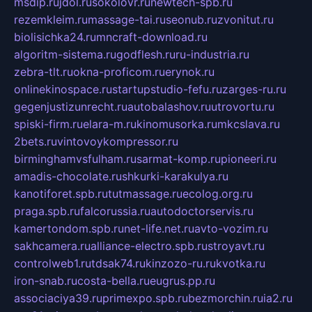
msdip.ru
jdol.ru
sokolovr.ru
newtech-spb.ru
rezemkleim.ru
massage-tai.ru
seonub.ru
zvonitut.ru
biolisichka24.ru
mncraft-download.ru
algoritm-sistema.ru
godflesh.ru
ru-industria.ru
zebra-tlt.ru
okna-proficom.ru
erynok.ru
onlinekinospace.ru
startupstudio-fefu.ru
zarges-ru.ru
gegenjustizunrecht.ru
autobalashov.ru
utrovortu.ru
spiski-firm.ru
elara-m.ru
kinomusorka.ru
mkcslava.ru
2bets.ru
vintovoykompressor.ru
birminghamvsfulham.ru
sarmat-komp.ru
pioneeri.ru
amadis-chocolate.ru
shkurki-karakulya.ru
kanotiforet.spb.ru
tutmassage.ru
ecolog.org.ru
praga.spb.ru
falcorussia.ru
autodoctorservis.ru
kamertondom.spb.ru
net-life.net.ru
avto-vozim.ru
sakhcamera.ru
alliance-electro.spb.ru
stroyavt.ru
controlweb1.ru
tdsak74.ru
kinzozo-ru.ru
kvotka.ru
iron-snab.ru
costa-bella.ru
eugrus.pp.ru
associaciya39.ru
primexpo.spb.ru
bezmorchin.ru
ia2.ru