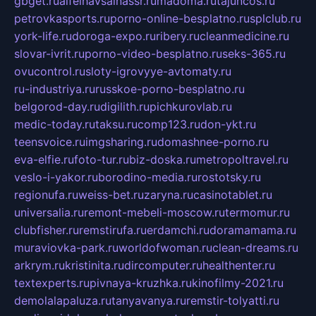
gbget.ru
alfeihavsalnassr.ru
madoma.ru
tajuncos.ru
petrovkasports.ru
porno-online-besplatno.ru
splclub.ru
york-life.ru
doroga-expo.ru
ribery.ru
cleanmedicine.ru
slovar-ivrit.ru
porno-video-besplatno.ru
seks-365.ru
ovucontrol.ru
sloty-igrovyye-avtomaty.ru
ru-industriya.ru
russkoe-porno-besplatno.ru
belgorod-day.ru
digilith.ru
pichkurovlab.ru
medic-today.ru
taksu.ru
comp123.ru
don-ykt.ru
teensvoice.ru
imgsharing.ru
domashnee-porno.ru
eva-elfie.ru
foto-tur.ru
biz-doska.ru
metropoltravel.ru
veslo-i-yakor.ru
borodino-media.ru
rostotsky.ru
regionufa.ru
weiss-bet.ru
zaryna.ru
casinotablet.ru
universalia.ru
remont-mebeli-moscow.ru
termomur.ru
clubfisher.ru
remstirufa.ru
erdamchi.ru
doramamama.ru
muraviovka-park.ru
worldofwoman.ru
clean-dreams.ru
arkrym.ru
kristinita.ru
dircomputer.ru
healthenter.ru
textexperts.ru
pivnaya-kruzhka.ru
kinofilmy-2021.ru
demolalapaluza.ru
tanyavanya.ru
remstir-tolyatti.ru