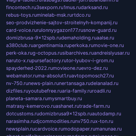
fincontech.ru
3sexporn.ru
1mus.ru
darksand.ru
rebus-toys.ru
minelab-msk.ru
rtdco.ru
seo-prodvizhenie-sajtov-stroitelnyh-kompanij.ru
card-voice.ru
rulonnyygazon177.ru
snow-guard.ru
domizbrusa-9x12spb.ru
demaholding.ru
aalse.ru
a380club.ru
argentinamia.ru
perkoka.ru
movie-one.ru
perk-oka.ru
g-octopus.ru
sibarchives.ru
andreislyusar.ru
naruto-x.ru
pursefactory.ru
tor-lyubov-i-grom.ru
spayderhed-2022.ru
movieone.ru
evro-dez.ru
webamator.ru
ma-absolut1.ru
avtopomosch27.ru
nv-750.ru
news-plain.ru
nertansaga.ru
delanalad.ru
dizfiles.ru
youtubefree.ru
aria-family.ru
roadli.ru
planeta-samara.ru
mysmartbuy.ru
matrasy-kemerovo.ru
ashanet.ru
trade-farm.ru
dotcustoms.ru
domizbrusa9x12spb.ru
autodamp.ru
narasimha.ru
djcommodities.ru
nv750.ru
x-ton.ru
newsplain.ru
cardvoice.ru
modopaper.ru
manunae.ru