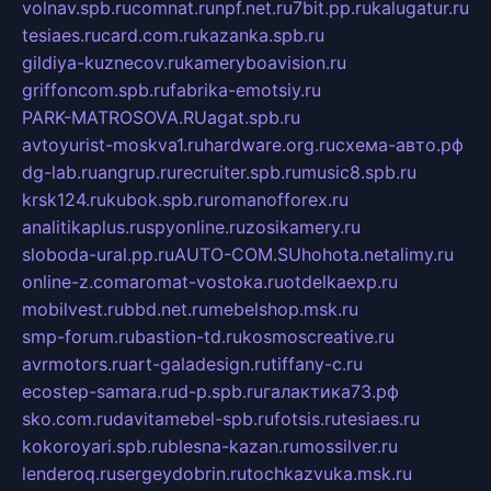
volnav.spb.ru
comnat.ru
npf.net.ru
7bit.pp.ru
kalugatur.ru
tesiaes.ru
card.com.ru
kazanka.spb.ru
gildiya-kuznecov.ru
kameryboavision.ru
griffoncom.spb.ru
fabrika-emotsiy.ru
PARK-MATROSOVA.RU
agat.spb.ru
avtoyurist-moskva1.ru
hardware.org.ru
схема-авто.рф
dg-lab.ru
angrup.ru
recruiter.spb.ru
music8.spb.ru
krsk124.ru
kubok.spb.ru
romanofforex.ru
analitikaplus.ru
spyonline.ru
zosikamery.ru
sloboda-ural.pp.ru
AUTO-COM.SU
hohota.net
alimy.ru
online-z.com
aromat-vostoka.ru
otdelkaexp.ru
mobilvest.ru
bbd.net.ru
mebelshop.msk.ru
smp-forum.ru
bastion-td.ru
kosmoscreative.ru
avrmotors.ru
art-galadesign.ru
tiffany-c.ru
ecostep-samara.ru
d-p.spb.ru
галактика73.рф
sko.com.ru
davitamebel-spb.ru
fotsis.ru
tesiaes.ru
kokoroyari.spb.ru
blesna-kazan.ru
mossilver.ru
lenderoq.ru
sergeydobrin.ru
tochkazvuka.msk.ru