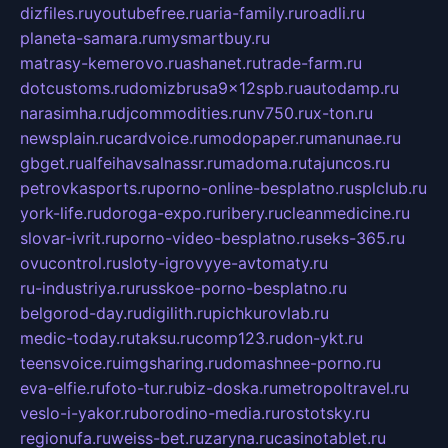
dizfiles.ru
youtubefree.ru
aria-family.ru
roadli.ru
planeta-samara.ru
mysmartbuy.ru
matrasy-kemerovo.ru
ashanet.ru
trade-farm.ru
dotcustoms.ru
domizbrusa9x12spb.ru
autodamp.ru
narasimha.ru
djcommodities.ru
nv750.ru
x-ton.ru
newsplain.ru
cardvoice.ru
modopaper.ru
manunae.ru
gbget.ru
alfeihavsalnassr.ru
madoma.ru
tajuncos.ru
petrovkasports.ru
porno-online-besplatno.ru
splclub.ru
york-life.ru
doroga-expo.ru
ribery.ru
cleanmedicine.ru
slovar-ivrit.ru
porno-video-besplatno.ru
seks-365.ru
ovucontrol.ru
sloty-igrovyye-avtomaty.ru
ru-industriya.ru
russkoe-porno-besplatno.ru
belgorod-day.ru
digilith.ru
pichkurovlab.ru
medic-today.ru
taksu.ru
comp123.ru
don-ykt.ru
teensvoice.ru
imgsharing.ru
domashnee-porno.ru
eva-elfie.ru
foto-tur.ru
biz-doska.ru
metropoltravel.ru
veslo-i-yakor.ru
borodino-media.ru
rostotsky.ru
regionufa.ru
weiss-bet.ru
zaryna.ru
casinotablet.ru