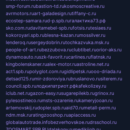
smp-forum.ru
bastion-td.ru
kosmoscreative.ru
avrmotors.ru
art-galadesign.ru
tiffany-c.ru
ecostep-samara.ru
d-p.spb.ru
галактика73.рф
sko.com.ru
davitamebel-spb.ru
fotsis.ru
tesiaes.ru
kokoroyari.spb.ru
blesna-kazan.ru
mossilver.ru
lenderoq.ru
sergeydobrin.ru
tochkazvuka.msk.ru
people-of-art.ru
bezzubova.ru
clubtibet.ru
orior-aks.ru
dynamoauto.ru
szk-favorit.ru
carlines.ru
flatnsk.ru
kingbolenskaner.ru
alex-motor.ru
astroline.net.ru
act1.spb.ru
polyglot.com.ru
gidlipetsk.ru
ooo-driada.ru
detsad125.ru
mir-zdoroviya.ru
bruslanovo.ru
siterem.ru
council.spb.ru
лодкипатриот.рф
kafekolizey.ru
iclub.net.ru
gazon-easy.ru
sugarepilekb.ru
grinox.ru
pylesostineco.ru
msts-ozarenie.ru
kameryjooan.ru
artemovskij.ru
dopler.spb.ru
aid70.ru
metall-perm.ru
ndm.msk.ru
ratingzooshop.ru
apiaccess.ru
globalautotrade.info
bezverhovskoe.ru
drsschool.ru
ZOOSMART.SPB.RU
dalakony.ru
medikijob.ru