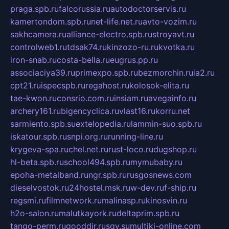
praga.spb.ru
falcorussia.ru
autodoctorservis.ru
kamertondom.spb.ru
net-life.net.ru
avto-vozim.ru
sakhcamera.ru
alliance-electro.spb.ru
stroyavt.ru
controlweb1.ru
tdsak74.ru
kinzozo-ru.ru
kvotka.ru
iron-snab.ru
costa-bella.ru
eugrus.pp.ru
associaciya39.ru
primexpo.spb.ru
bezmorchin.ru
ia2.ru
cpt21.ru
ispecspb.ru
regahost.ru
kolosok-elita.ru
tae-kwon.ru
consrio.com.ru
insiam.ru
avegainfo.ru
archery161.ru
bigencyclica.ru
vlast16.ru
korru.net
sarmiento.spb.su
extelopedia.ru
lammin-suo.spb.ru
iskatour.spb.ru
snpi.org.ru
running-line.ru
krygeva-spa.ru
chel.net.ru
rust-loco.ru
dugshop.ru
hl-beta.spb.ru
school494.spb.ru
mymubaby.ru
epoha-metalband.ru
ngr.spb.ru
rusgosnews.com
dieselvostok.ru
24hostel.msk.ru
w-dev.ru
f-ship.ru
regsmi.ru
filmnetwork.ru
malinasp.ru
kinosvin.ru
h2o-salon.ru
malutkayork.ru
deltaprim.spb.ru
tango-perm.ru
gooddir.ru
sgv.su
multiki-online.com