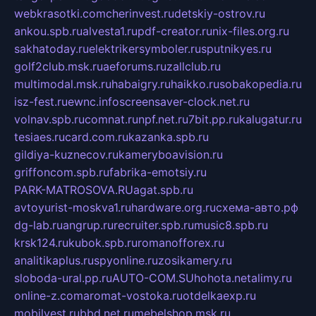
webkrasotki.com
cherinvest.ru
detskiy-ostrov.ru
ankou.spb.ru
alvesta1.ru
pdf-creator.ru
nix-files.org.ru
sakhatoday.ru
elektrikersymboler.ru
sputnikyes.ru
golf2club.msk.ru
aeforums.ru
zallclub.ru
multimodal.msk.ru
habaigry.ru
haikko.ru
sobakopedia.ru
isz-fest.ru
ewnc.info
screensaver-clock.net.ru
volnav.spb.ru
comnat.ru
npf.net.ru
7bit.pp.ru
kalugatur.ru
tesiaes.ru
card.com.ru
kazanka.spb.ru
gildiya-kuznecov.ru
kameryboavision.ru
griffoncom.spb.ru
fabrika-emotsiy.ru
PARK-MATROSOVA.RU
agat.spb.ru
avtoyurist-moskva1.ru
hardware.org.ru
схема-авто.рф
dg-lab.ru
angrup.ru
recruiter.spb.ru
music8.spb.ru
krsk124.ru
kubok.spb.ru
romanofforex.ru
analitikaplus.ru
spyonline.ru
zosikamery.ru
sloboda-ural.pp.ru
AUTO-COM.SU
hohota.net
alimy.ru
online-z.com
aromat-vostoka.ru
otdelkaexp.ru
mobilvest.ru
bbd.net.ru
mebelshop.msk.ru