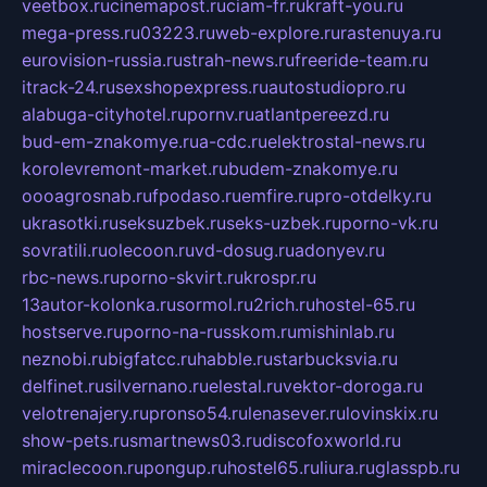
veetbox.ru
cinemapost.ru
ciam-fr.ru
kraft-you.ru
mega-press.ru
03223.ru
web-explore.ru
rastenuya.ru
eurovision-russia.ru
strah-news.ru
freeride-team.ru
itrack-24.ru
sexshopexpress.ru
autostudiopro.ru
alabuga-cityhotel.ru
pornv.ru
atlantpereezd.ru
bud-em-znakomye.ru
a-cdc.ru
elektrostal-news.ru
korolevremont-market.ru
budem-znakomye.ru
oooagrosnab.ru
fpodaso.ru
emfire.ru
pro-otdelky.ru
ukrasotki.ru
seksuzbek.ru
seks-uzbek.ru
porno-vk.ru
sovratili.ru
olecoon.ru
vd-dosug.ru
adonyev.ru
rbc-news.ru
porno-skvirt.ru
krospr.ru
13autor-kolonka.ru
sormol.ru
2rich.ru
hostel-65.ru
hostserve.ru
porno-na-russkom.ru
mishinlab.ru
neznobi.ru
bigfatcc.ru
habble.ru
starbucksvia.ru
delfinet.ru
silvernano.ru
elestal.ru
vektor-doroga.ru
velotrenajery.ru
pronso54.ru
lenasever.ru
lovinskix.ru
show-pets.ru
smartnews03.ru
discofoxworld.ru
miraclecoon.ru
pongup.ru
hostel65.ru
liura.ru
glasspb.ru