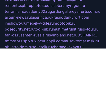
remontt.spb.ru
photostudia.spb.ru
myragon.ru
terramia.ru
academy62.ru
gardengallereya.ru
rti.com.ru
artem-news.ru
biserinca.ru
krasnodarkurort.com
imshowtv.ru
mebel-v-tule.ru
mobtopik.ru
pcsecurity.net.ru
tool-sib.ru
multimetrunit.ru
sp-tour.ru
fan-cs.ru
santeh-russia.ru
symbian9.net.ru
DSHAIR.RU
tmmotors.spb.ru
xjocuricopii.com
musavtomat.msk.ru
obustrojdom.ru
sovetcik.ru
ybaranovskaya.ru
ppknews.ru
cult-alshei.ru
JAPANRUSSIA.RU
proekciyamebel.ru
imper-finans.ru
rim.org.ru
glamourai.ru
brassminus.ru
zabor-pro.ru
ftn.pp.ru
dorogoe58.ru
laimengpacker.ru
kuzova-zapchasti.ru
sageerp.ru
taxodrom.ru
dsrazvitie.ru
hardcity.net.ru
ratinghomegames.ru
topservice25.ru
gubernyan.ru
gtglasslined.ru
ii4.ru
tssport.spb.ru
andorra24.com
blackwallstreet.ru
oboimos.ru
optim-doors.com.ru
ikuch.ru
nycr.org.ru
npa21.ru
vremya-ch.spb.ru