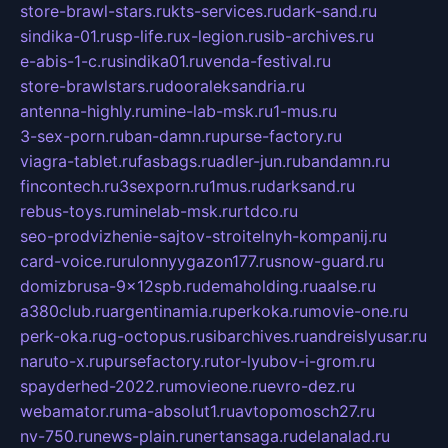
store-brawl-stars.ru
kts-services.ru
dark-sand.ru
sindika-01.ru
sp-life.ru
x-legion.ru
sib-archives.ru
e-abis-1-c.ru
sindika01.ru
venda-festival.ru
store-brawlstars.ru
dooraleksandria.ru
antenna-highly.ru
mine-lab-msk.ru
1-mus.ru
3-sex-porn.ru
ban-damn.ru
purse-factory.ru
viagra-tablet.ru
fasbags.ru
adler-jun.ru
bandamn.ru
fincontech.ru
3sexporn.ru
1mus.ru
darksand.ru
rebus-toys.ru
minelab-msk.ru
rtdco.ru
seo-prodvizhenie-sajtov-stroitelnyh-kompanij.ru
card-voice.ru
rulonnyygazon177.ru
snow-guard.ru
domizbrusa-9x12spb.ru
demaholding.ru
aalse.ru
a380club.ru
argentinamia.ru
perkoka.ru
movie-one.ru
perk-oka.ru
g-octopus.ru
sibarchives.ru
andreislyusar.ru
naruto-x.ru
pursefactory.ru
tor-lyubov-i-grom.ru
spayderhed-2022.ru
movieone.ru
evro-dez.ru
webamator.ru
ma-absolut1.ru
avtopomosch27.ru
nv-750.ru
news-plain.ru
nertansaga.ru
delanalad.ru