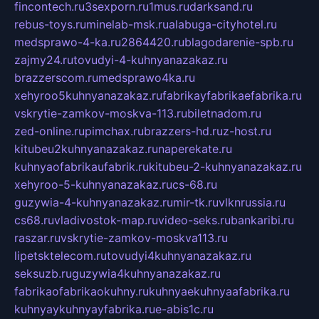
fincontech.ru
3sexporn.ru
1mus.ru
darksand.ru
rebus-toys.ru
minelab-msk.ru
alabuga-cityhotel.ru
medsprawo-4-ka.ru
2864420.ru
blagodarenie-spb.ru
zajmy24.ru
tovudyi-4-kuhnyanazakaz.ru
brazzerscom.ru
medsprawo4ka.ru
xehyroo5kuhnyanazakaz.ru
fabrikayfabrikaefabrika.ru
vskrytie-zamkov-moskva-113.ru
biletnadom.ru
zed-online.ru
pimchax.ru
brazzers-hd.ru
z-host.ru
kitubeu2kuhnyanazakaz.ru
naperekate.ru
kuhnyaofabrikaufabrik.ru
kitubeu-2-kuhnyanazakaz.ru
xehyroo-5-kuhnyanazakaz.ru
cs-68.ru
guzywia-4-kuhnyanazakaz.ru
mir-tk.ru
vlknrussia.ru
cs68.ru
vladivostok-map.ru
video-seks.ru
bankaribi.ru
raszar.ru
vskrytie-zamkov-moskva113.ru
lipetsktelecom.ru
tovudyi4kuhnyanazakaz.ru
seksuzb.ru
guzywia4kuhnyanazakaz.ru
fabrikaofabrikaokuhny.ru
kuhnyaekuhnyaafabrika.ru
kuhnyaykuhnyayfabrika.ru
e-abis1c.ru