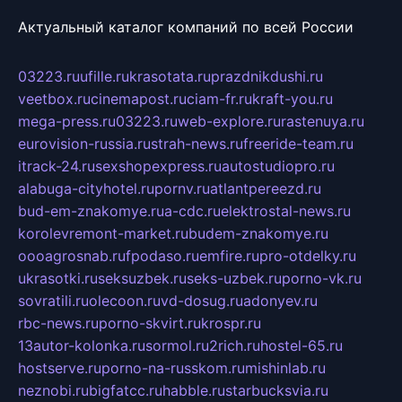
Актуальный каталог компаний по всей России
03223.ru
ufille.ru
krasotata.ru
prazdnikdushi.ru
veetbox.ru
cinemapost.ru
ciam-fr.ru
kraft-you.ru
mega-press.ru
03223.ru
web-explore.ru
rastenuya.ru
eurovision-russia.ru
strah-news.ru
freeride-team.ru
itrack-24.ru
sexshopexpress.ru
autostudiopro.ru
alabuga-cityhotel.ru
pornv.ru
atlantpereezd.ru
bud-em-znakomye.ru
a-cdc.ru
elektrostal-news.ru
korolevremont-market.ru
budem-znakomye.ru
oooagrosnab.ru
fpodaso.ru
emfire.ru
pro-otdelky.ru
ukrasotki.ru
seksuzbek.ru
seks-uzbek.ru
porno-vk.ru
sovratili.ru
olecoon.ru
vd-dosug.ru
adonyev.ru
rbc-news.ru
porno-skvirt.ru
krospr.ru
13autor-kolonka.ru
sormol.ru
2rich.ru
hostel-65.ru
hostserve.ru
porno-na-russkom.ru
mishinlab.ru
neznobi.ru
bigfatcc.ru
habble.ru
starbucksvia.ru