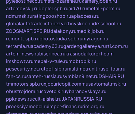
pylesostineco.ru
msts-ozarenie.ru
kameryjooan.ru
artemovskij.ru
dopler.spb.ru
aid70.ru
metall-perm.ru
ndm.msk.ru
ratingzooshop.ru
apiaccess.ru
globalautotrade.info
bezverhovskoe.ru
drsschool.ru
ZOOSMART.SPB.RU
dalakony.ru
medikijob.ru
remontt.spb.ru
photostudia.spb.ru
myragon.ru
terramia.ru
academy62.ru
gardengallereya.ru
rti.com.ru
artem-news.ru
biserinca.ru
krasnodarkurort.com
imshowtv.ru
mebel-v-tule.ru
mobtopik.ru
pcsecurity.net.ru
tool-sib.ru
multimetrunit.ru
sp-tour.ru
fan-cs.ru
santeh-russia.ru
symbian9.net.ru
DSHAIR.RU
tmmotors.spb.ru
xjocuricopii.com
musavtomat.msk.ru
obustrojdom.ru
sovetcik.ru
ybaranovskaya.ru
ppknews.ru
cult-alshei.ru
JAPANRUSSIA.RU
proekciyamebel.ru
imper-finans.ru
rim.org.ru
glamourai.ru
brassminus.ru
zabor-pro.ru
ftn.pp.ru
dorogoe58.ru
laimengpacker.ru
kuzova-zapchasti.ru
sageerp.ru
taxodrom.ru
dsrazvitie.ru
hardcity.net.ru