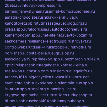
2bets.ru
vintovoykompressor.ru
birminghamvsfulham.ru
sarmat-komp.ru
pioneeri.ru
amadis-chocolate.ru
shkurki-karakulya.ru
kanotiforet.spb.ru
tutmassage.ru
ecolog.org.ru
praga.spb.ru
falcorussia.ru
autodoctorservis.ru
kamertondom.spb.ru
net-life.net.ru
avto-vozim.ru
sakhcamera.ru
alliance-electro.spb.ru
stroyavt.ru
controlweb1.ru
tdsak74.ru
kinzozo-ru.ru
kvotka.ru
iron-snab.ru
costa-bella.ru
eugrus.pp.ru
associaciya39.ru
primexpo.spb.ru
bezmorchin.ru
ia2.ru
cpt21.ru
ispecspb.ru
regahost.ru
kolosok-elita.ru
tae-kwon.ru
consrio.com.ru
insiam.ru
avegainfo.ru
archery161.ru
bigencyclica.ru
vlast16.ru
korru.net
sarmiento.spb.su
extelopedia.ru
lammin-suo.spb.ru
iskatour.spb.ru
snpi.org.ru
running-line.ru
krygeva-spa.ru
chel.net.ru
rust-loco.ru
dugshop.ru
hl-beta.spb.ru
school494.spb.ru
mymubaby.ru
epoha-metalband.ru
ngr.spb.ru
rusgosnews.com