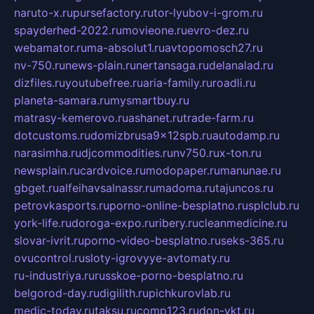
naruto-x.ru
pursefactory.ru
tor-lyubov-i-grom.ru
spayderhed-2022.ru
movieone.ru
evro-dez.ru
webamator.ru
ma-absolut1.ru
avtopomosch27.ru
nv-750.ru
news-plain.ru
nertansaga.ru
delanalad.ru
dizfiles.ru
youtubefree.ru
aria-family.ru
roadli.ru
planeta-samara.ru
mysmartbuy.ru
matrasy-kemerovo.ru
ashanet.ru
trade-farm.ru
dotcustoms.ru
domizbrusa9x12spb.ru
autodamp.ru
narasimha.ru
djcommodities.ru
nv750.ru
x-ton.ru
newsplain.ru
cardvoice.ru
modopaper.ru
manunae.ru
gbget.ru
alfeihavsalnassr.ru
madoma.ru
tajuncos.ru
petrovkasports.ru
porno-online-besplatno.ru
splclub.ru
york-life.ru
doroga-expo.ru
ribery.ru
cleanmedicine.ru
slovar-ivrit.ru
porno-video-besplatno.ru
seks-365.ru
ovucontrol.ru
sloty-igrovyye-avtomaty.ru
ru-industriya.ru
russkoe-porno-besplatno.ru
belgorod-day.ru
digilith.ru
pichkurovlab.ru
medic-today.ru
taksu.ru
comp123.ru
don-ykt.ru