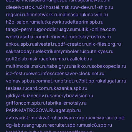
dieselvostok.ru
24hostel.msk.ru
w-dev.ru
f-ship.ru
regsmi.ru
filmnetwork.ru
malinasp.ru
kinosvin.ru
h2o-salon.ru
malutkayork.ru
deltaprim.spb.ru
tango-perm.ru
gooddir.ru
sgv.su
multiki-online.com
webkrasotki.com
cherinvest.ru
detskiy-ostrov.ru
ankou.spb.ru
alvesta1.ru
pdf-creator.ru
nix-files.org.ru
sakhatoday.ru
elektrikersymboler.ru
sputnikyes.ru
golf2club.msk.ru
aeforums.ru
zallclub.ru
multimodal.msk.ru
habaigry.ru
haikko.ru
sobakopedia.ru
isz-fest.ru
ewnc.info
screensaver-clock.net.ru
volnav.spb.ru
comnat.ru
npf.net.ru
7bit.pp.ru
kalugatur.ru
tesiaes.ru
card.com.ru
kazanka.spb.ru
gildiya-kuznecov.ru
kameryboavision.ru
griffoncom.spb.ru
fabrika-emotsiy.ru
PARK-MATROSOVA.RU
agat.spb.ru
avtoyurist-moskva1.ru
hardware.org.ru
схема-авто.рф
dg-lab.ru
angrup.ru
recruiter.spb.ru
music8.spb.ru