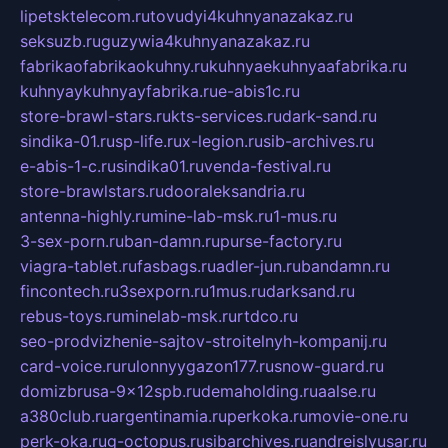
lipetsktelecom.ru
tovudyi4kuhnyanazakaz.ru
seksuzb.ru
guzywia4kuhnyanazakaz.ru
fabrikaofabrikaokuhny.ru
kuhnyaekuhnyaafabrika.ru
kuhnyaykuhnyayfabrika.ru
e-abis1c.ru
store-brawl-stars.ru
kts-services.ru
dark-sand.ru
sindika-01.ru
sp-life.ru
x-legion.ru
sib-archives.ru
e-abis-1-c.ru
sindika01.ru
venda-festival.ru
store-brawlstars.ru
dooraleksandria.ru
antenna-highly.ru
mine-lab-msk.ru
1-mus.ru
3-sex-porn.ru
ban-damn.ru
purse-factory.ru
viagra-tablet.ru
fasbags.ru
adler-jun.ru
bandamn.ru
fincontech.ru
3sexporn.ru
1mus.ru
darksand.ru
rebus-toys.ru
minelab-msk.ru
rtdco.ru
seo-prodvizhenie-sajtov-stroitelnyh-kompanij.ru
card-voice.ru
rulonnyygazon177.ru
snow-guard.ru
domizbrusa-9x12spb.ru
demaholding.ru
aalse.ru
a380club.ru
argentinamia.ru
perkoka.ru
movie-one.ru
perk-oka.ru
g-octopus.ru
sibarchives.ru
andreislyusar.ru