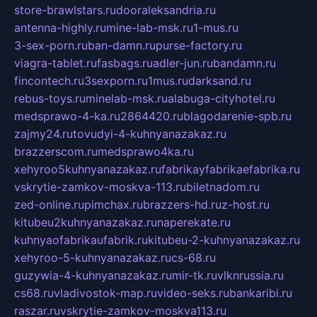
store-brawlstars.ru
dooraleksandria.ru
antenna-highly.ru
mine-lab-msk.ru
1-mus.ru
3-sex-porn.ru
ban-damn.ru
purse-factory.ru
viagra-tablet.ru
fasbags.ru
adler-jun.ru
bandamn.ru
fincontech.ru
3sexporn.ru
1mus.ru
darksand.ru
rebus-toys.ru
minelab-msk.ru
alabuga-cityhotel.ru
medsprawo-4-ka.ru
2864420.ru
blagodarenie-spb.ru
zajmy24.ru
tovudyi-4-kuhnyanazakaz.ru
brazzerscom.ru
medsprawo4ka.ru
xehyroo5kuhnyanazakaz.ru
fabrikayfabrikaefabrika.ru
vskrytie-zamkov-moskva-113.ru
biletnadom.ru
zed-online.ru
pimchax.ru
brazzers-hd.ru
z-host.ru
kitubeu2kuhnyanazakaz.ru
naperekate.ru
kuhnyaofabrikaufabrik.ru
kitubeu-2-kuhnyanazakaz.ru
xehyroo-5-kuhnyanazakaz.ru
cs-68.ru
guzywia-4-kuhnyanazakaz.ru
mir-tk.ru
vlknrussia.ru
cs68.ru
vladivostok-map.ru
video-seks.ru
bankaribi.ru
raszar.ru
vskrytie-zamkov-moskva113.ru