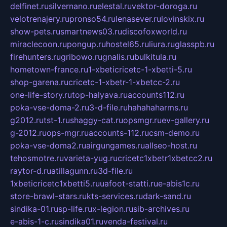
delfinet.ru
silvernano.ru
elestal.ru
vektor-doroga.ru
velotrenajery.ru
pronso54.ru
lenasever.ru
lovinskix.ru
show-pets.ru
smartnews03.ru
discofoxworld.ru
miraclecoon.ru
pongup.ru
hostel65.ru
liura.ru
glasspb.ru
firehunters.ru
gribowo.ru
gnalis.ru
bulkitula.ru
hometown-france.ru
1-xbeticricetc-1-xbetti-5.ru
shop-garena.ru
cricetc-1-xbetr-1-xbetcc-2.ru
one-life-story.ru
top-halyava.ru
accounts112.ru
poka-vse-doma-2.ru
3-d-file.ru
hahahaharms.ru
g2012.ru
tst-1.ru
shaggy-cat.ru
opsmgr.ru
ev-gallery.ru
g-2012.ru
ops-mgr.ru
accounts-112.ru
csm-demo.ru
poka-vse-doma2.ru
airgungames.ru
allseo-host.ru
tehosmotre.ru
varieta-yug.ru
cricetc1xbetr1xbetcc2.ru
raytor-d.ru
atillagunn.ru
3d-file.ru
1xbeticricetc1xbetti5.ru
uafoot-statti.ru
e-abis1c.ru
store-brawl-stars.ru
kts-services.ru
dark-sand.ru
sindika-01.ru
sp-life.ru
x-legion.ru
sib-archives.ru
e-abis-1-c.ru
sindika01.ru
venda-festival.ru