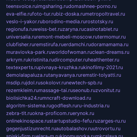
teensvoice.ru
imgsharing.ru
domashnee-porno.ru
eva-elfie.ru
foto-tur.ru
biz-doska.ru
metropoltravel.ru
veslo-i-yakor.ru
borodino-media.ru
rostotsky.ru
regionufa.ru
weiss-bet.ru
zaryna.ru
casinotablet.ru
universalia.ru
remont-mebeli-moscow.ru
termomur.ru
clubfisher.ru
remstirufa.ru
erdamchi.ru
doramamama.ru
muraviovka-park.ru
worldofwoman.ru
clean-dreams.ru
arkrym.ru
kristinita.ru
dircomputer.ru
healthenter.ru
textexperts.ru
pivnaya-kruzhka.ru
kinofilmy-2021.ru
demolalapaluza.ru
tanyavanya.ru
remstir-tolyatti.ru
msdip.ru
jdol.ru
sokolovr.ru
newtech-spb.ru
rezemkleim.ru
massage-tai.ru
seonub.ru
zvonitut.ru
biolisichka24.ru
mncraft-download.ru
algoritm-sistema.ru
godflesh.ru
ru-industria.ru
zebra-tlt.ru
okna-proficom.ru
erynok.ru
onlinekinospace.ru
startupstudio-fefu.ru
zarges-ru.ru
gegenjustizunrecht.ru
autobalashov.ru
utrovortu.ru
spiski-firm.ru
elara-m.ru
kinomusorka.ru
mkcslava.ru