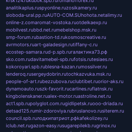
krsk124.ru
kubok.spb.ru
romanofforex.ru
analitikaplus.ru
spyonline.ru
zosikamery.ru
sloboda-ural.pp.ru
AUTO-COM.SU
hohota.net
alimy.ru
online-z.com
aromat-vostoka.ru
otdelkaexp.ru
mobilvest.ru
bbd.net.ru
mebelshop.msk.ru
smp-forum.ru
bastion-td.ru
kosmoscreative.ru
avrmotors.ru
art-galadesign.ru
tiffany-c.ru
ecostep-samara.ru
d-p.spb.ru
галактика73.рф
sko.com.ru
davitamebel-spb.ru
fotsis.ru
tesiaes.ru
kokoroyari.spb.ru
blesna-kazan.ru
mossilver.ru
lenderoq.ru
sergeydobrin.ru
tochkazvuka.msk.ru
people-of-art.ru
bezzubova.ru
clubtibet.ru
orior-aks.ru
dynamoauto.ru
szk-favorit.ru
carlines.ru
flatnsk.ru
kingbolenskaner.ru
alex-motor.ru
astroline.net.ru
act1.spb.ru
polyglot.com.ru
gidlipetsk.ru
ooo-driada.ru
detsad125.ru
mir-zdoroviya.ru
bruslanovo.ru
siterem.ru
council.spb.ru
лодкипатриот.рф
kafekolizey.ru
iclub.net.ru
gazon-easy.ru
sugarepilekb.ru
grinox.ru