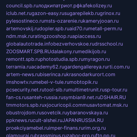
council.spb.ru
лодкипатриот.рф
kafekolizey.ru
iclub.net.ru
gazon-easy.ru
sugarepilekb.ru
grinox.ru
pylesostineco.ru
msts-ozarenie.ru
kameryjooan.ru
artemovskij.ru
dopler.spb.ru
aid70.ru
metall-perm.ru
ndm.msk.ru
ratingzooshop.ru
apiaccess.ru
globalautotrade.info
bezverhovskoe.ru
drsschool.ru
ZOOSMART.SPB.RU
dalakony.ru
medikijob.ru
remontt.spb.ru
photostudia.spb.ru
myragon.ru
terramia.ru
academy62.ru
gardengallereya.ru
rti.com.ru
artem-news.ru
biserinca.ru
krasnodarkurort.com
imshowtv.ru
mebel-v-tule.ru
mobtopik.ru
pcsecurity.net.ru
tool-sib.ru
multimetrunit.ru
sp-tour.ru
fan-cs.ru
santeh-russia.ru
symbian9.net.ru
DSHAIR.RU
tmmotors.spb.ru
xjocuricopii.com
musavtomat.msk.ru
obustrojdom.ru
sovetcik.ru
ybaranovskaya.ru
ppknews.ru
cult-alshei.ru
JAPANRUSSIA.RU
proekciyamebel.ru
imper-finans.ru
rim.org.ru
glamourai.ru
brassminus.ru
zabor-pro.ru
ftn.pp.ru