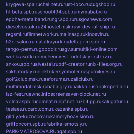
krygeva-spa.ru
chel.net.ru
rust-loco.ru
dugshop.ru
hl-beta.spb.ru
school494.spb.ru
mymubaby.ru
epoha-metalband.ru
ngr.spb.ru
rusgosnews.com
dieselvostok.ru
24hostel.msk.ru
w-dev.ru
f-ship.ru
regsmi.ru
filmnetwork.ru
malinasp.ru
kinosvin.ru
h2o-salon.ru
malutkayork.ru
deltaprim.spb.ru
tango-perm.ru
gooddir.ru
sgv.su
multiki-online.com
webkrasotki.com
cherinvest.ru
detskiy-ostrov.ru
ankou.spb.ru
alvesta1.ru
pdf-creator.ru
nix-files.org.ru
sakhatoday.ru
elektrikersymboler.ru
sputnikyes.ru
golf2club.msk.ru
aeforums.ru
zallclub.ru
multimodal.msk.ru
habaigry.ru
haikko.ru
sobakopedia.ru
isz-fest.ru
ewnc.info
screensaver-clock.net.ru
volnav.spb.ru
comnat.ru
npf.net.ru
7bit.pp.ru
kalugatur.ru
tesiaes.ru
card.com.ru
kazanka.spb.ru
gildiya-kuznecov.ru
kameryboavision.ru
griffoncom.spb.ru
fabrika-emotsiy.ru
PARK-MATROSOVA.RU
agat.spb.ru