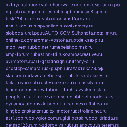
avtoyurist-moskva1.ru
hardware.org.ru
схема-авто.рф
dg-lab.ru
angrup.ru
recruiter.spb.ru
music8.spb.ru
krsk124.ru
kubok.spb.ru
romanofforex.ru
analitikaplus.ru
spyonline.ru
zosikamery.ru
sloboda-ural.pp.ru
AUTO-COM.SU
hohota.net
alimy.ru
online-z.com
aromat-vostoka.ru
otdelkaexp.ru
mobilvest.ru
bbd.net.ru
mebelshop.msk.ru
smp-forum.ru
bastion-td.ru
kosmoscreative.ru
avrmotors.ru
art-galadesign.ru
tiffany-c.ru
ecostep-samara.ru
d-p.spb.ru
галактика73.рф
sko.com.ru
davitamebel-spb.ru
fotsis.ru
tesiaes.ru
kokoroyari.spb.ru
blesna-kazan.ru
mossilver.ru
lenderoq.ru
sergeydobrin.ru
tochkazvuka.msk.ru
people-of-art.ru
bezzubova.ru
clubtibet.ru
orior-aks.ru
dynamoauto.ru
szk-favorit.ru
carlines.ru
flatnsk.ru
kingbolenskaner.ru
alex-motor.ru
astroline.net.ru
act1.spb.ru
polyglot.com.ru
gidlipetsk.ru
ooo-driada.ru
detsad125.ru
mir-zdoroviya.ru
bruslanovo.ru
siterem.ru