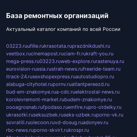
База ремонтных организаций
Актуальный каталог компаний по всей России
03223.ru
ufille.ru
krasotata.ru
prazdnikdushi.ru
veetbox.ru
cinemapost.ru
ciam-fr.ru
kraft-you.ru
mega-press.ru
03223.ru
web-explore.ru
rastenuya.ru
eurovision-russia.ru
strah-news.ru
freeride-team.ru
itrack-24.ru
sexshopexpress.ru
autostudiopro.ru
alabuga-cityhotel.ru
pornv.ru
atlantpereezd.ru
bud-em-znakomye.ru
a-cdc.ru
elektrostal-news.ru
korolevremont-market.ru
budem-znakomye.ru
oooagrosnab.ru
fpodaso.ru
emfire.ru
pro-otdelky.ru
ukrasotki.ru
seksuzbek.ru
seks-uzbek.ru
porno-vk.ru
sovratili.ru
olecoon.ru
vd-dosug.ru
adonyev.ru
rbc-news.ru
porno-skvirt.ru
krospr.ru