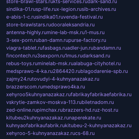
store-brawl-stars.ru
kts-services.ru
dark-sand.ru
sindika-01.ru
sp-life.ru
x-legion.ru
sib-archives.ru
e-abis-1-c.ru
sindika01.ru
venda-festival.ru
store-brawlstars.ru
dooraleksandria.ru
antenna-highly.ru
mine-lab-msk.ru
1-mus.ru
3-sex-porn.ru
ban-damn.ru
purse-factory.ru
viagra-tablet.ru
fasbags.ru
adler-jun.ru
bandamn.ru
fincontech.ru
3sexporn.ru
1mus.ru
darksand.ru
rebus-toys.ru
minelab-msk.ru
alabuga-cityhotel.ru
medsprawo-4-ka.ru
2864420.ru
blagodarenie-spb.ru
zajmy24.ru
tovudyi-4-kuhnyanazakaz.ru
brazzerscom.ru
medsprawo4ka.ru
xehyroo5kuhnyanazakaz.ru
fabrikayfabrikaefabrika.ru
vskrytie-zamkov-moskva-113.ru
biletnadom.ru
zed-online.ru
pimchax.ru
brazzers-hd.ru
z-host.ru
kitubeu2kuhnyanazakaz.ru
naperekate.ru
kuhnyaofabrikaufabrik.ru
kitubeu-2-kuhnyanazakaz.ru
xehyroo-5-kuhnyanazakaz.ru
cs-68.ru