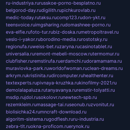
ru-industriya.ru
russkoe-porno-besplatno.ru
belgorod-day.ru
digilith.ru
pichkurovlab.ru
medic-today.ru
taksu.ru
comp123.ru
don-ykt.ru
teensvoice.ru
imgsharing.ru
domashnee-porno.ru
eva-elfie.ru
foto-tur.ru
biz-doska.ru
metropoltravel.ru
veslo-i-yakor.ru
borodino-media.ru
rostotsky.ru
regionufa.ru
weiss-bet.ru
zaryna.ru
casinotablet.ru
universalia.ru
remont-mebeli-moscow.ru
termomur.ru
clubfisher.ru
remstirufa.ru
erdamchi.ru
doramamama.ru
muraviovka-park.ru
worldofwoman.ru
clean-dreams.ru
arkrym.ru
kristinita.ru
dircomputer.ru
healthenter.ru
textexperts.ru
pivnaya-kruzhka.ru
kinofilmy-2021.ru
demolalapaluza.ru
tanyavanya.ru
remstir-tolyatti.ru
msdip.ru
jdol.ru
sokolovr.ru
newtech-spb.ru
rezemkleim.ru
massage-tai.ru
seonub.ru
zvonitut.ru
biolisichka24.ru
mncraft-download.ru
algoritm-sistema.ru
godflesh.ru
ru-industria.ru
zebra-tlt.ru
okna-proficom.ru
erynok.ru