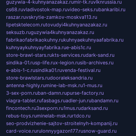
guzywia-4-kuhnyanazakaz.ru
mir-tk.ru
vlknrussia.ru
cs68.ru
vladivostok-map.ru
video-seks.ru
bankaribi.ru
raszar.ru
vskrytie-zamkov-moskva113.ru
lipetsktelecom.ru
tovudyi4kuhnyanazakaz.ru
seksuzb.ru
guzywia4kuhnyanazakaz.ru
fabrikaofabrikaokuhny.ru
kuhnyaekuhnyaafabrika.ru
kuhnyaykuhnyayfabrika.ru
e-abis1c.ru
store-brawl-stars.ru
kts-services.ru
dark-sand.ru
sindika-01.ru
sp-life.ru
x-legion.ru
sib-archives.ru
e-abis-1-c.ru
sindika01.ru
venda-festival.ru
store-brawlstars.ru
dooraleksandria.ru
antenna-highly.ru
mine-lab-msk.ru
1-mus.ru
3-sex-porn.ru
ban-damn.ru
purse-factory.ru
viagra-tablet.ru
fasbags.ru
adler-jun.ru
bandamn.ru
fincontech.ru
3sexporn.ru
1mus.ru
darksand.ru
rebus-toys.ru
minelab-msk.ru
rtdco.ru
seo-prodvizhenie-sajtov-stroitelnyh-kompanij.ru
card-voice.ru
rulonnyygazon177.ru
snow-guard.ru