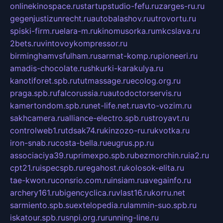
onlinekinospace.ru
startupstudio-fefu.ru
zarges-ru.ru
gegenjustizunrecht.ru
autobalashov.ru
utrovortu.ru
spiski-firm.ru
elara-m.ru
kinomusorka.ru
mkcslava.ru
2bets.ru
vintovoykompressor.ru
birminghamvsfulham.ru
sarmat-komp.ru
pioneeri.ru
amadis-chocolate.ru
shkurki-karakulya.ru
kanotiforet.spb.ru
tutmassage.ru
ecolog.org.ru
praga.spb.ru
falcorussia.ru
autodoctorservis.ru
kamertondom.spb.ru
net-life.net.ru
avto-vozim.ru
sakhcamera.ru
alliance-electro.spb.ru
stroyavt.ru
controlweb1.ru
tdsak74.ru
kinzozo-ru.ru
kvotka.ru
iron-snab.ru
costa-bella.ru
eugrus.pp.ru
associaciya39.ru
primexpo.spb.ru
bezmorchin.ru
ia2.ru
cpt21.ru
ispecspb.ru
regahost.ru
kolosok-elita.ru
tae-kwon.ru
consrio.com.ru
insiam.ru
avegainfo.ru
archery161.ru
bigencyclica.ru
vlast16.ru
korru.net
sarmiento.spb.su
extelopedia.ru
lammin-suo.spb.ru
iskatour.spb.ru
snpi.org.ru
running-line.ru