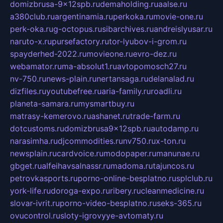
domizbrusa-9x12spb.ru
demaholding.ru
aalse.ru
a380club.ru
argentinamia.ru
perkoka.ru
movie-one.ru
perk-oka.ru
g-octopus.ru
sibarchives.ru
andreislyusar.ru
naruto-x.ru
pursefactory.ru
tor-lyubov-i-grom.ru
spayderhed-2022.ru
movieone.ru
evro-dez.ru
webamator.ru
ma-absolut1.ru
avtopomosch27.ru
nv-750.ru
news-plain.ru
nertansaga.ru
delanalad.ru
dizfiles.ru
youtubefree.ru
aria-family.ru
roadli.ru
planeta-samara.ru
mysmartbuy.ru
matrasy-kemerovo.ru
ashanet.ru
trade-farm.ru
dotcustoms.ru
domizbrusa9x12spb.ru
autodamp.ru
narasimha.ru
djcommodities.ru
nv750.ru
x-ton.ru
newsplain.ru
cardvoice.ru
modopaper.ru
manunae.ru
gbget.ru
alfeihavsalnassr.ru
madoma.ru
tajuncos.ru
petrovkasports.ru
porno-online-besplatno.ru
splclub.ru
york-life.ru
doroga-expo.ru
ribery.ru
cleanmedicine.ru
slovar-ivrit.ru
porno-video-besplatno.ru
seks-365.ru
ovucontrol.ru
sloty-igrovyye-avtomaty.ru