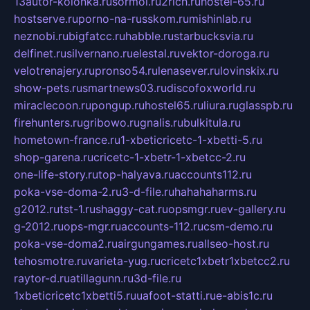
13autor-kolonka.ru
sormol.ru
2rich.ru
hostel-65.ru
hostserve.ru
porno-na-russkom.ru
mishinlab.ru
neznobi.ru
bigfatcc.ru
habble.ru
starbucksvia.ru
delfinet.ru
silvernano.ru
elestal.ru
vektor-doroga.ru
velotrenajery.ru
pronso54.ru
lenasever.ru
lovinskix.ru
show-pets.ru
smartnews03.ru
discofoxworld.ru
miraclecoon.ru
pongup.ru
hostel65.ru
liura.ru
glasspb.ru
firehunters.ru
gribowo.ru
gnalis.ru
bulkitula.ru
hometown-france.ru
1-xbeticricetc-1-xbetti-5.ru
shop-garena.ru
cricetc-1-xbetr-1-xbetcc-2.ru
one-life-story.ru
top-halyava.ru
accounts112.ru
poka-vse-doma-2.ru
3-d-file.ru
hahahaharms.ru
g2012.ru
tst-1.ru
shaggy-cat.ru
opsmgr.ru
ev-gallery.ru
g-2012.ru
ops-mgr.ru
accounts-112.ru
csm-demo.ru
poka-vse-doma2.ru
airgungames.ru
allseo-host.ru
tehosmotre.ru
varieta-yug.ru
cricetc1xbetr1xbetcc2.ru
raytor-d.ru
atillagunn.ru
3d-file.ru
1xbeticricetc1xbetti5.ru
uafoot-statti.ru
e-abis1c.ru